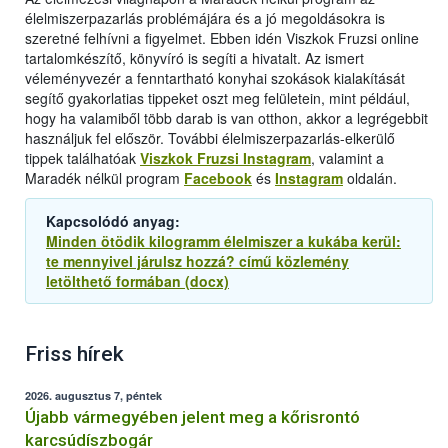
élelmiszerpazarlás problémájára és a jó megoldásokra is
szeretné felhívni a figyelmet. Ebben idén Viszkok Fruzsi online
tartalomkészítő, könyvíró is segíti a hivatalt. Az ismert
véleményvezér a fenntartható konyhai szokások kialakítását
segítő gyakorlatias tippeket oszt meg felületein, mint például,
hogy ha valamiből több darab is van otthon, akkor a legrégebbit
használjuk fel először. További élelmiszerpazarlás-elkerülő
tippek találhatóak
Viszkok Fruzsi Instagram
, valamint a
Maradék nélkül program
Facebook
és
Instagram
oldalán.
Kapcsolódó anyag:
Minden ötödik kilogramm élelmiszer a kukába kerül:
te mennyivel járulsz hozzá? című közlemény
letölthető formában (docx)
Friss hírek
2026. augusztus 7, péntek
Újabb vármegyében jelent meg a kőrisrontó
karcsúdíszbogár