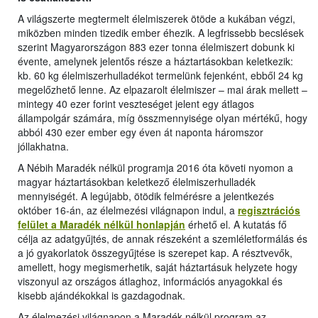
A világszerte megtermelt élelmiszerek ötöde a kukában végzi,
miközben minden tizedik ember éhezik. A legfrissebb becslések
szerint Magyarországon 883 ezer tonna élelmiszert dobunk ki
évente, amelynek jelentős része a háztartásokban keletkezik:
kb. 60 kg élelmiszerhulladékot termelünk fejenként, ebből 24 kg
megelőzhető lenne. Az elpazarolt élelmiszer – mai árak mellett –
mintegy 40 ezer forint veszteséget jelent egy átlagos
állampolgár számára, míg összmennyisége olyan mértékű, hogy
abból 430 ezer ember egy éven át naponta háromszor
jóllakhatna.
A Nébih Maradék nélkül programja 2016 óta követi nyomon a
magyar háztartásokban keletkező élelmiszerhulladék
mennyiségét. A legújabb, ötödik felmérésre a jelentkezés
október 16-án, az élelmezési világnapon indul, a
regisztrációs
felület a Maradék nélkül honlapján
érhető el. A kutatás fő
célja az adatgyűjtés, de annak részeként a szemléletformálás és
a jó gyakorlatok összegyűjtése is szerepet kap. A résztvevők,
amellett, hogy megismerhetik, saját háztartásuk helyzete hogy
viszonyul az országos átlaghoz, információs anyagokkal és
kisebb ajándékokkal is gazdagodnak.
Az élelmezési világnapon a Maradék nélkül program az