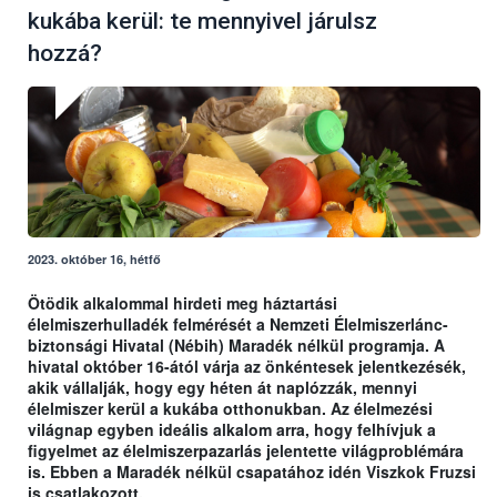
kukába kerül: te mennyivel járulsz
hozzá?
2023. október 16, hétfő
Ötödik alkalommal hirdeti meg háztartási
élelmiszerhulladék felmérését a Nemzeti Élelmiszerlánc-
biztonsági Hivatal (Nébih) Maradék nélkül programja. A
hivatal október 16-ától várja az önkéntesek jelentkezésék,
akik vállalják, hogy egy héten át naplózzák, mennyi
élelmiszer kerül a kukába otthonukban. Az élelmezési
világnap egyben ideális alkalom arra, hogy felhívjuk a
figyelmet az élelmiszerpazarlás jelentette világproblémára
is. Ebben a Maradék nélkül csapatához idén Viszkok Fruzsi
is csatlakozott.