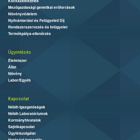
Kockázatkezelés
Mezőgazdasági genetikai erőforrások
Növényvédelem
Nyilvántartási és Felügyeleti Díj
Rendszerszervezés és felügyelet
Termékpálya-ellenőrzés
Ügyintézés
Élelmiszer
Állat
Növény
Labor/Egyéb
Kapcsolat
Nébih Igazgatóságok
Nébih Laboratóriumok
Kormányhivatalok
Sajtókapcsolat
Ügyfélszolgálat
Hatósági jogsegély