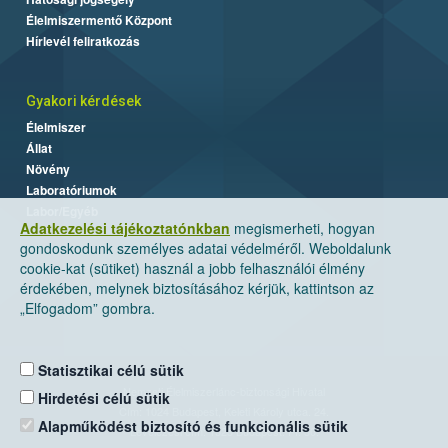
Élelmiszermentő Központ
Hírlevél feliratkozás
Gyakori kérdések
Élelmiszer
Állat
Növény
Laboratóriumok
Labor/Egyéb
Adatkezelési tájékoztatónkban
megismerheti, hogyan
gondoskodunk személyes adatai védelméről. Weboldalunk
cookie-kat (sütiket) használ a jobb felhasználói élmény
érdekében, melynek biztosításához kérjük, kattintson az
„Elfogadom” gombra.
Statisztikai célú sütik
Nemzeti Élelmiszerlánc-biztonsági Hivatal
Hirdetési célú sütik
Cím: 1024 Budapest, Keleti Károly utca. 24.
Alapműködést biztosító és funkcionális sütik
Levelezési cím: 1525 Budapest. Pf. 30.