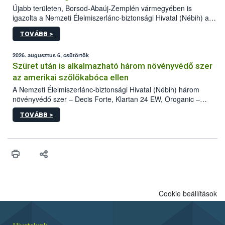
Újabb területen, Borsod-Abaúj-Zemplén vármegyében is
igazolta a Nemzeti Élelmiszerlánc-biztonsági Hivatal (Nébih) a
kőrisrontó karcsúdíszbogár (Agrilus planipennis) jelenlétét. A
TOVÁBB >
kártevőt nem csak színcsapdában találták meg, de már fertőzött
fában is azonosították. A növényvédelmi szakemberek folytatják
az intenzív felderítést, emellett az intézkedéseket a szlovák
2026. augusztus 6, csütörtök
hatósággal is összehangolják a terjedés megállítása érdekében.
Szüret után is alkalmazható három növényvédő szer
az amerikai szőlőkabóca ellen
A Nemzeti Élelmiszerlánc-biztonsági Hivatal (Nébih) három
növényvédő szer – Decis Forte, Klartan 24 EW, Oroganic –
engedélyokiratát módosította, így azok a szüretet követően,
TOVÁBB >
egészen a vesszőérettség (BBCH 91) stádiumáig
felhasználhatóak a szőlőben. A kiterjesztések célja, hogy a korai
érésű szőlőkben is legyen lehetőség a károsító elleni további
védekezésre. Az Oroganic készítmény kis kiszerelésben kiskerti
felhasználók számára is elérhető és ökológiai termesztésben is
engedélyezett.
Cookie beállítások