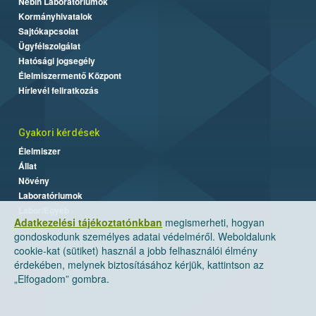
Nébih Laboratóriumok
Kormányhivatalok
Sajtókapcsolat
Ügyfélszolgálat
Hatósági jogsegély
Élelmiszermentő Központ
Hírlevél feliratkozás
Gyakori kérdések
Élelmiszer
Állat
Növény
Laboratóriumok
Labor/Egyéb
Adatkezelési tájékoztatónkban
megismerheti, hogyan
gondoskodunk személyes adatai védelméről. Weboldalunk
cookie-kat (sütiket) használ a jobb felhasználói élmény
érdekében, melynek biztosításához kérjük, kattintson az
„Elfogadom” gombra.