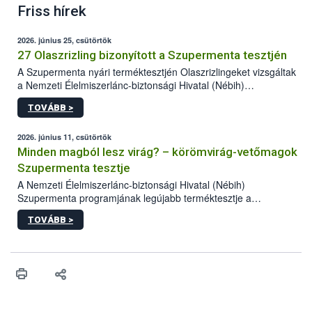
Friss hírek
2026. június 25, csütörtök
27 Olaszrizling bizonyított a Szupermenta tesztjén
A Szupermenta nyári terméktesztjén Olaszrizlingeket vizsgáltak
a Nemzeti Élelmiszerlánc-biztonsági Hivatal (Nébih)
szakemberei. Összesen 27 bor került „nagyító alá”, melyek az
TOVÁBB >
élelmiszerbiztonsági és -minőségi vizsgálatok, valamint a
jelölés-ellenőrzés szempontjából is megfeleltek. A kedveltségi
vizsgálaton az is kiderült, melyek a kóstolók által
2026. június 11, csütörtök
legkedveltebbnek ítélt Olaszrizlingek.
Minden magból lesz virág? – körömvirág-vetőmagok
Szupermenta tesztje
A Nemzeti Élelmiszerlánc-biztonsági Hivatal (Nébih)
Szupermenta programjának legújabb terméktesztje a
körömvirág-vetőmagokra fókuszált. A hatósági vizsgálatokon a
TOVÁBB >
szakemberek 16 kereskedelmi forgalomban kapható terméket
ellenőriztek. Három vetőmagtétel csírázóképessége nem felelt
meg a jogszabályi előírásoknak, egy további termék pedig a
tisztasági követelményeknek nem tett eleget. A hatósági
felügyelők mind a négy esetben eljárást indítottak és elrendelték
a termékek forgalomból történő kivonását. A végső rangsor a
kedveltségi és a hatósági vizsgálat összesített eredményei