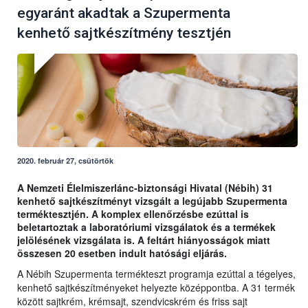
egyaránt akadtak a Szupermenta
kenhető sajtkészítmény tesztjén
2020. február 27, csütörtök
A Nemzeti Élelmiszerlánc-biztonsági Hivatal (Nébih) 31
kenhető sajtkészítményt vizsgált a legújabb Szupermenta
terméktesztjén. A komplex ellenőrzésbe ezúttal is
beletartoztak a laboratóriumi vizsgálatok és a termékek
jelölésének vizsgálata is. A feltárt hiányosságok miatt
összesen 20 esetben indult hatósági eljárás.
A Nébih Szupermenta termékteszt programja ezúttal a tégelyes,
kenhető sajtkészítményeket helyezte középpontba. A 31 termék
között sajtkrém, krémsajt, szendvicskrém és friss sajt