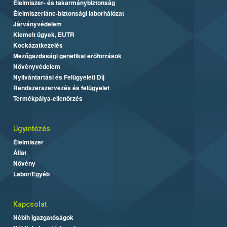
Élelmiszer- és takarmánybiztonság
Élelmiszerlánc-biztonsági laborhálózat
Járványvédelem
Kiemelt ügyek, EUTR
Kockázatkezelés
Mezőgazdasági genetikai erőforrások
Növényvédelem
Nyilvántartási és Felügyeleti Díj
Rendszerszervezés és felügyelet
Termékpálya-ellenőrzés
Ügyintézés
Élelmiszer
Állat
Növény
Labor/Egyéb
Kapcsolat
Nébih Igazgatóságok