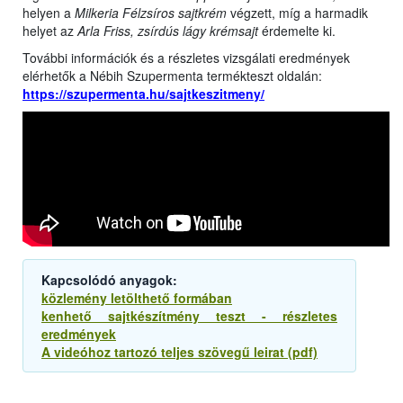
helyen a
Milkeria Félzsíros sajtkrém
végzett, míg a harmadik
helyet az
Arla Friss, zsírdús lágy krémsajt
érdemelte ki.
További információk és a részletes vizsgálati eredmények
elérhetők a Nébih Szupermenta termékteszt oldalán:
https://szupermenta.hu/sajtkeszitmeny/
Kapcsolódó anyagok:
közlemény letölthető formában
kenhető sajtkészítmény teszt - részletes
eredmények
A videóhoz tartozó teljes szövegű leirat (pdf)