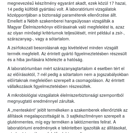
megnevezésű készítmény egyaránt akadt, ezek közül 17 hazai,
14 pedig külföldi gyártású volt. A laboratóriumi vizsgálatok
középpontjában a biztonsági paraméterek ellenőrzése állt.
Emellett a Nébih szakemberei hangsúlyosan vizsgálták a
Magyar Élelmiszerkönyv előírásainak való megfelelést is, azaz
az olyan minőségi kritériumok teljesülését, mint például a zsír-,
szárazanyag-, vagy a sótartalom.
A zsírfokozati besorolásnak egy kivételével minden vizsgált
termék megfelelt. Az érintett gyártó figyelmeztetésben részesült
és a hiba javítására kötelezte a hatóság.
A laboratóriumban mért szárazanyagtartalom 4 esetben tért el
az előírásoktól, 7-nél pedig a sótartalom nem a jogszabályokban
előírtaknak megfelelően szerepelt a csomagoláson. Az érintett
vállalkozások figyelmeztetésben részesültek.
A mikrobiológiai vizsgálatok élelmiszerbiztonsági szempontból
megnyugtató eredménnyel zárultak.
A „mentesként” jelölt termékeken a szakemberek ellenőrizték az
állítások megalapozottságát is. 3 sajtkészítményen szerepelt a
gluténmentes, míg egy terméken a laktózmentes felirat. A
laboratóriumi eredmények e tekintetben igazolták az állításokat,