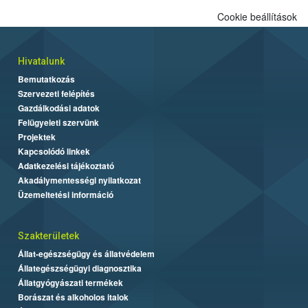
alapján alakult ki. A teszt a Nébih tordasi fajtakísérleti állomásán
Cookie beállítások
folytatódik a növények fejlődésének nyomonkövetésével.
Hivatalunk
Bemutatkozás
Szervezeti felépítés
Gazdálkodási adatok
Felügyeleti szervünk
Projektek
Kapcsolódó linkek
Adatkezelési tájékoztató
Akadálymentességi nyilatkozat
Üzemeltetési információ
Szakterületek
Állat-egészségügy és állatvédelem
Állategészségügyi diagnosztika
Állatgyógyászati termékek
Borászat és alkoholos italok