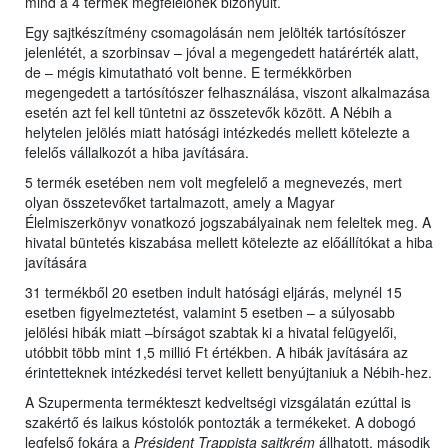
mind a 4 termék megfelelőnek bizonyult.
Egy sajtkészítmény csomagolásán nem jelölték tartósítószer
jelenlétét, a szorbinsav – jóval a megengedett határérték alatt,
de – mégis kimutatható volt benne. E termékkörben
megengedett a tartósítószer felhasználása, viszont alkalmazása
esetén azt fel kell tüntetni az összetevők között. A Nébih a
helytelen jelölés miatt hatósági intézkedés mellett kötelezte a
felelős vállalkozót a hiba javítására.
5 termék esetében nem volt megfelelő a megnevezés, mert
olyan összetevőket tartalmazott, amely a Magyar
Élelmiszerkönyv vonatkozó jogszabályainak nem feleltek meg. A
hivatal büntetés kiszabása mellett kötelezte az előállítókat a hiba
javítására
31 termékből 20 esetben indult hatósági eljárás, melynél 15
esetben figyelmeztetést, valamint 5 esetben – a súlyosabb
jelölési hibák miatt –bírságot szabtak ki a hivatal felügyelői,
utóbbit több mint 1,5 millió Ft értékben. A hibák javítására az
érintetteknek intézkedési tervet kellett benyújtaniuk a Nébih-hez.
A Szupermenta termékteszt kedveltségi vizsgálatán ezúttal is
szakértő és laikus kóstolók pontozták a termékeket. A dobogó
legfelső fokára a
Président Trappista sajtkrém
állhatott, második