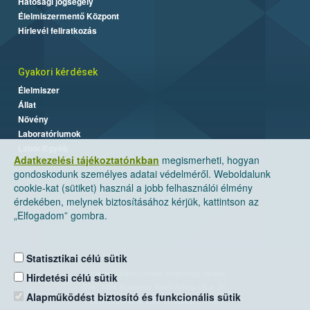
Hatósági jogsegély
Élelmiszermentő Központ
Hírlevél feliratkozás
Gyakori kérdések
Élelmiszer
Állat
Növény
Laboratóriumok
Labor/Egyéb
Adatkezelési tájékoztatónkban
megismerheti, hogyan
gondoskodunk személyes adatai védelméről. Weboldalunk
cookie-kat (sütiket) használ a jobb felhasználói élmény
érdekében, melynek biztosításához kérjük, kattintson az
„Elfogadom” gombra.
Statisztikai célú sütik
Nemzeti Élelmiszerlánc-biztonsági Hivatal
Hirdetési célú sütik
Cím: 1024 Budapest, Keleti Károly utca. 24.
Alapműködést biztosító és funkcionális sütik
Levelezési cím: 1525 Budapest. Pf. 30.