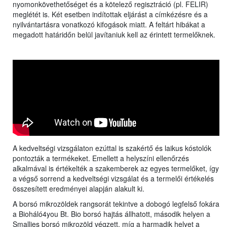
nyomonkövethetőséget és a kötelező regisztráció (pl. FELIR)
meglétét is. Két esetben indítottak eljárást a címkézésre és a
nyilvántartásra vonatkozó kifogások miatt. A feltárt hibákat a
megadott határidőn belül javítaniuk kell az érintett termelőknek.
A kedveltségi vizsgálaton ezúttal is szakértő és laikus kóstolók
pontozták a termékeket. Emellett a helyszíni ellenőrzés
alkalmával is értékelték a szakemberek az egyes termelőket, így
a végső sorrend a kedveltségi vizsgálat és a termelői értékelés
összesített eredményei alapján alakult ki.
A borsó mikrozöldek rangsorát tekintve a dobogó legfelső fokára
a Bioháló4you Bt. Bio borsó hajtás állhatott, második helyen a
Smallies borsó mikrozöld végzett, míg a harmadik helyet a