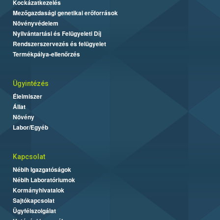
Kockázatkezelés
Mezőgazdasági genetikai erőforrások
Növényvédelem
Nyilvántartási és Felügyeleti Díj
Rendszerszervezés és felügyelet
Termékpálya-ellenőrzés
Ügyintézés
Élelmiszer
Állat
Növény
Labor/Egyéb
Kapcsolat
Nébih Igazgatóságok
Nébih Laboratóriumok
Kormányhivatalok
Sajtókapcsolat
Ügyfélszolgálat