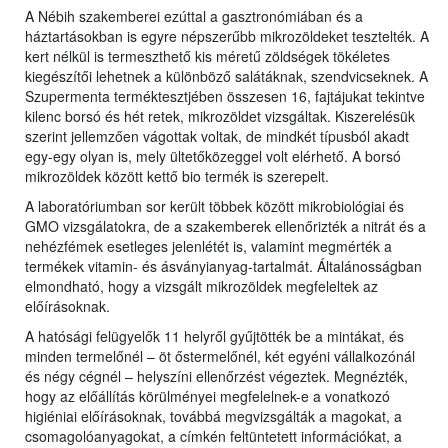
A Nébih szakemberei ezúttal a gasztronómiában és a
háztartásokban is egyre népszerűbb mikrozöldeket tesztelték. A
kert nélkül is termeszthető kis méretű zöldségek tökéletes
kiegészítői lehetnek a különböző salátáknak, szendvicseknek. A
Szupermenta terméktesztjében összesen 16, fajtájukat tekintve
kilenc borsó és hét retek, mikrozöldet vizsgáltak. Kiszerelésük
szerint jellemzően vágottak voltak, de mindkét típusból akadt
egy-egy olyan is, mely ültetőközeggel volt elérhető. A borsó
mikrozöldek között kettő bio termék is szerepelt.
A laboratóriumban sor került többek között mikrobiológiai és
GMO vizsgálatokra, de a szakemberek ellenőrizték a nitrát és a
nehézfémek esetleges jelenlétét is, valamint megmérték a
termékek vitamin- és ásványianyag-tartalmát. Általánosságban
elmondható, hogy a vizsgált mikrozöldek megfeleltek az
előírásoknak.
A hatósági felügyelők 11 helyről gyűjtötték be a mintákat, és
minden termelőnél – öt őstermelőnél, két egyéni vállalkozónál
és négy cégnél – helyszíni ellenőrzést végeztek. Megnézték,
hogy az előállítás körülményei megfelelnek-e a vonatkozó
higiéniai előírásoknak, továbbá megvizsgálták a magokat, a
csomagolóanyagokat, a címkén feltüntetett információkat, a