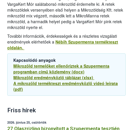
VargaKert Mór salátaborsó mikrozöld érdemelte ki. A retek
mikrozöldek versenyében első helyen a Mikrozöldség Kft. retek
mikrozöld mix végzett, második lett a MikroManna retek
mikrozöld, a harmadik helyet pedig a VargaKert Mór pink retek
mikrozöld nyerte el.
További információk, érdekességek és a részletes vizsgálati
eredmények elérhetőek a
Nébih Szupermenta termékteszt
oldalán.
Kapcsolódó anyagok
Mikrozöld termelőket ellenőriztek a Szupermenta
programban című közlemény (docx)
Mikrozöld eredményközlő táblázat (xlsx)
A mikrozöld termékteszt eredményközlő videó leirata
(pdf)
Friss hírek
2026. június 25, csütörtök
27 Olaszrizling bizonyított a Szupermenta tesztjén