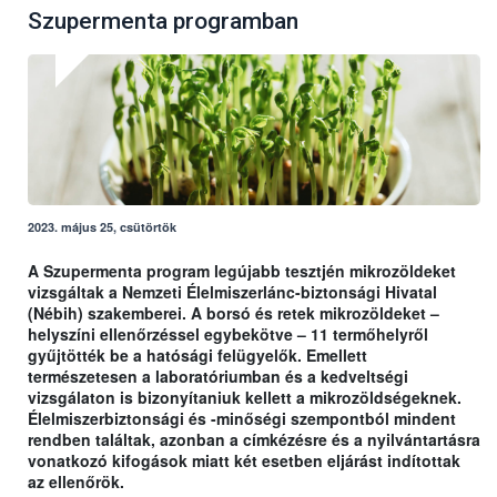
Szupermenta programban
2023. május 25, csütörtök
A Szupermenta program legújabb tesztjén mikrozöldeket
vizsgáltak a Nemzeti Élelmiszerlánc-biztonsági Hivatal
(Nébih) szakemberei. A borsó és retek mikrozöldeket –
helyszíni ellenőrzéssel egybekötve – 11 termőhelyről
gyűjtötték be a hatósági felügyelők. Emellett
természetesen a laboratóriumban és a kedveltségi
vizsgálaton is bizonyítaniuk kellett a mikrozöldségeknek.
Élelmiszerbiztonsági és -minőségi szempontból mindent
rendben találtak, azonban a címkézésre és a nyilvántartásra
vonatkozó kifogások miatt két esetben eljárást indítottak
az ellenőrök.