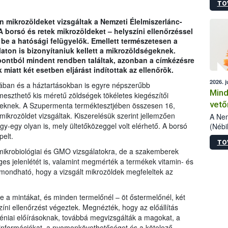
TO
szake
alá”,
 mikrozöldeket vizsgáltak a Nemzeti Élelmiszerlánc-
vizsg
A borsó és retek mikrozöldeket – helyszíni ellenőrzéssel
szemp
 be a hatósági felügyelők. Emellett természetesen a
vizsgá
aton is bizonyítaniuk kellett a mikrozöldségeknek.
legke
pontból mindent rendben találtak, azonban a címkézésre
miatt két esetben eljárást indítottak az ellenőrök.
2026. j
ában és a háztartásokban is egyre népszerűbb
Mind
ermeszthető kis méretű zöldségek tökéletes kiegészítői
vető
seknek. A Szupermenta terméktesztjében összesen 16,
, mikrozöldet vizsgáltak. Kiszerelésük szerint jellemzően
A Nem
gy-egy olyan is, mely ültetőközeggel volt elérhető. A borsó
(Nébi
termé
pelt.
TO
fókus
 mikrobiológiai és GMO vizsgálatokra, de a szakemberek
szake
ges jelenlétét is, valamint megmérték a termékek vitamin- és
kapha
mondható, hogy a vizsgált mikrozöldek megfeleltek az
vetőm
jogsz
pedig
be a mintákat, és minden termelőnél – öt őstermelőnél, két
elege
zíni ellenőrzést végeztek. Megnézték, hogy az előállítás
esetb
éniai előírásoknak, továbbá megvizsgálták a magokat, a
termé
 információkat, a nyomonkövethetőséget és a kötelező