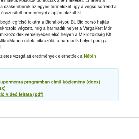
ő és laikus kóstolók pontozták a termékeket. Emellett a
ék a szakemberek az egyes termelőket, így a végső sorrend a
 összesített eredményei alapján alakult ki.
bogó legfelső fokára a Bioháló4you Bt. Bio borsó hajtás
mikrozöld végzett, míg a harmadik helyet a VargaKert Mór
 mikrozöldek versenyében első helyen a Mikrozöldség Kft.
 MikroManna retek mikrozöld, a harmadik helyet pedig a
l.
zletes vizsgálati eredmények elérhetőek a
Nébih
 Szupermenta programban című közlemény (docx)
lsx)
ő videó leirata (pdf)