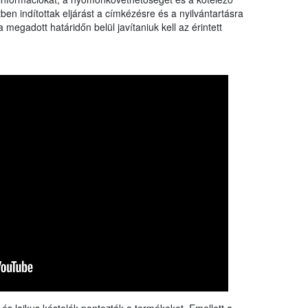
rangs
tben indítottak eljárást a címkézésre és a nyilvántartásra
össze
a megadott határidőn belül javítaniuk kell az érintett
a Nébi
a növ