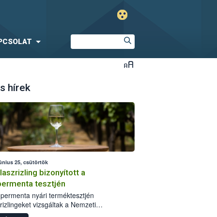
PCSOLAT
s hírek
únius 25, csütörtök
laszrizling bizonyított a
ermenta tesztjén
permenta nyári terméktesztjén
rizlingeket vizsgáltak a Nemzeti
iszerlánc-biztonsági Hivatal (Nébih)