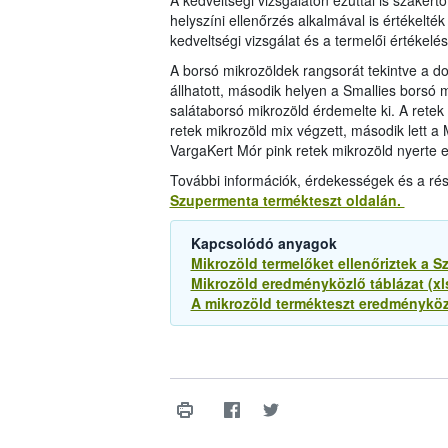
A kedveltségi vizsgálaton ezúttal is szakért
helyszíni ellenőrzés alkalmával is értékelt
kedveltségi vizsgálat és a termelői értékelés
A borsó mikrozöldek rangsorát tekintve a do
állhatott, második helyen a Smallies borsó 
salátaborsó mikrozöld érdemelte ki. A retek
retek mikrozöld mix végzett, második lett a
VargaKert Mór pink retek mikrozöld nyerte e
További információk, érdekességek és a rés
Szupermenta termékteszt oldalán.
Kapcsolódó anyagok
Mikrozöld termelőket ellenőriztek a
Mikrozöld eredményközlő táblázat (x
A mikrozöld termékteszt eredményközl