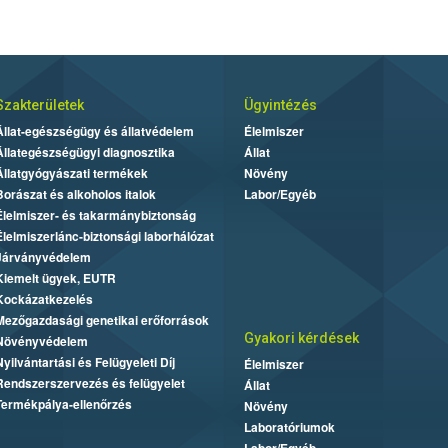
Szakterületek
Ügyintézés
Állat-egészségügy és állatvédelem
Élelmiszer
Állategészségügyi diagnosztika
Állat
Állatgyógyászati termékek
Növény
Borászat és alkoholos italok
Labor/Egyéb
Élelmiszer- és takarmánybiztonság
Élelmiszerlánc-biztonsági laborhálózat
Járványvédelem
Kiemelt ügyek, EUTR
Kockázatkezelés
Mezőgazdasági genetikai erőforrások
Gyakori kérdések
Növényvédelem
Nyilvántartási és Felügyeleti Díj
Élelmiszer
Rendszerszervezés és felügyelet
Állat
Termékpálya-ellenőrzés
Növény
Laboratóriumok