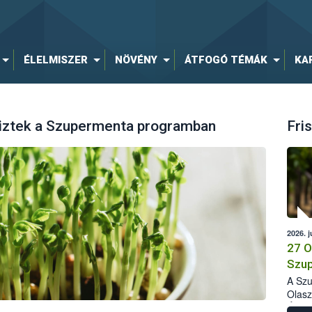
ÉLELMISZER
NÖVÉNY
ÁTFOGÓ TÉMÁK
KA
riztek a Szupermenta programban
Fris
2026. j
27 O
Szup
A Szu
Olasz
Élelm