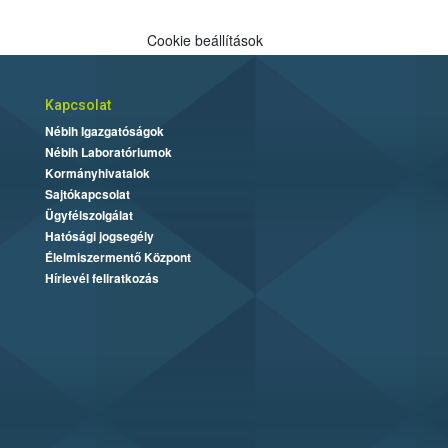
Cookie beállítások
Kapcsolat
Nébih Igazgatóságok
Nébih Laboratóriumok
Kormányhivatalok
Sajtókapcsolat
Ügyfélszolgálat
Hatósági jogsegély
Élelmiszermentő Központ
Hírlevél feliratkozás