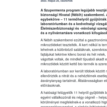
2023. május 25, csütörtök
A Szupermenta program legújabb tesztjén
biztonsági Hivatal (Nébih) szakemberei. 
egybekötve – 11 termőhelyről gyűjtötték
laboratóriumban és a kedveltségi vizsgál
Élelmiszerbiztonsági és -minőségi szem
és a nyilvántartásra vonatkozó kifogások 
A Nébih szakemberei ezúttal a gasztronómi
mikrozöldeket tesztelték. A kert nélkül is t
lehetnek a különböző salátáknak, szendvic
fajtájukat tekintve kilenc borsó és hét retek
vágottak voltak, de mindkét típusból akadt e
mikrozöldek között kettő bio termék is szere
A laboratóriumban sor került többek között
ellenőrizték a nitrát és a nehézfémek esetle
ásványianyag-tartalmát. Általánosságban el
előírásoknak.
A hatósági felügyelők 11 helyről gyűjtötték 
egyéni vállalkozónál és négy cégnél – helys
körülményei megfelelnek-e a vonatkozó higi
csomagolóanyagokat, a címkén feltüntetett