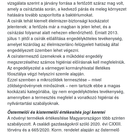
vizsgálata szerint a járvány forrása a fertőzött száraz mag volt,
amely a csíráztatás során, a kedvező párás és meleg környezet
hatására tovább szaporította a baktériumokat.
A csírák tehát kiemelt élelmiszer-biztonsági kockázatot
jelentenek: a fertőzés már a magban is jelen lehet, és a
csírázási folyamat alatt nehezen ellenőrizhető. Emiatt 2013.
július 1-jétől a csírák előállítása engedélyköteles tevékenység,
amelyet kizárólag az élelmiszerlánc-felügyeleti hatóság által
engedélyezett üzemben lehet végezni.
A csíratermesztő üzemeknek a működési engedély
megszerzéséhez számos higiéniai előírásnak kell megfelelniük.
Az engedélyezést a vármegyei kormányhivatal illetékes
főosztálya végzi helyszíni szemle alapján.
Ezzel szemben a mikrozöldek termesztése – mivel
zöldségnövénynek minősülnek – nem tartozik ebbe a magas
kockázatú kategóriába, így nem engedélyköteles tevékenység,
amennyiben a termesztés megfelel a vonatkozó higiéniai és
nyilvántartási szabályoknak.
Őstermelői és kistermelői értékesítés jogi keretei
A növényi termékek értékesítése Magyarországon több szinten
szabályozott. A családi gazdaságokról szóló 2020. évi CXXIII.
törvény és a 665/2020. Korm. rendelet alapján az őstermelő