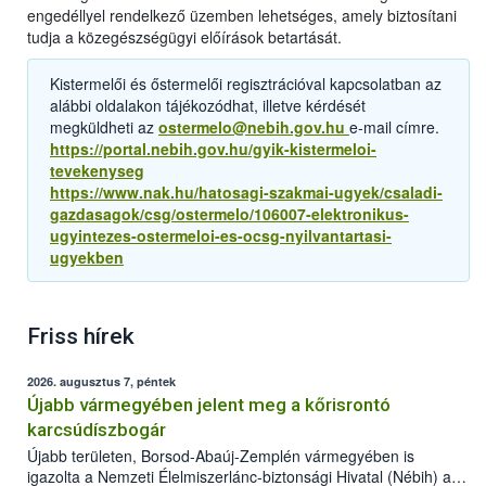
engedéllyel rendelkező üzemben lehetséges, amely biztosítani
tudja a közegészségügyi előírások betartását.
Kistermelői és őstermelői regisztrációval kapcsolatban az
alábbi oldalakon tájékozódhat, illetve kérdését
megküldheti az
ostermelo@nebih.gov.hu
e-mail címre.
https://portal.nebih.gov.hu/gyik-kistermeloi-
tevekenyseg
https://www.nak.hu/hatosagi-szakmai-ugyek/csaladi-
gazdasagok/csg/ostermelo/106007-elektronikus-
ugyintezes-ostermeloi-es-ocsg-nyilvantartasi-
ugyekben
Friss hírek
2026. augusztus 7, péntek
Újabb vármegyében jelent meg a kőrisrontó
karcsúdíszbogár
Újabb területen, Borsod-Abaúj-Zemplén vármegyében is
igazolta a Nemzeti Élelmiszerlánc-biztonsági Hivatal (Nébih) a