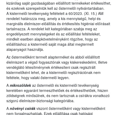
kizárólag saját gazdaságában előállított termékeket értékesíthet,
és ezeknek szerepelniük kell az őstermelői nyilvántartásban.
A kistermelői tevékenység feltételeit a 60/2023. (XI. 15.) AM
rendelet határozza meg, amely a kis mennyiségű, helyi és
marginális élelmiszer-előállítás és értékesítés higiéniai előírásait
tartalmazza. A rendelet két kategóriában szabja meg az
engedélyezett mennyiségeket és az előállítási feltételeket,
mindkét esetben alapkövetelményként rögzítve, hogy az
előállításhoz a kistermelő saját maga által megtermelt
alapanyagot használja.
Az őstermelőként termelt alapterméket és abból előállított
élelmiszert a végső fogyasztónak vagy kiskereskedelmi, illetve
vendéglátó létesítménynek értékesíteni csak regisztrált
kistermelőként lehet, de a kistermelői regisztrációnak nem
feltétele, hogy valaki őstermelő legyen.
A
mikrozöldek
az őstermelői és kistermelői tevékenység
keretében egyaránt termeszthetőek és értékesíthetőek, hiszen
zöldségnek minősülnek, és nem tartoznak a csírákra vonatkozó
szigorú élelmiszer-biztonsági kategóriába.
A
növényi csírák
viszont őstermelőként vagy kistermelőként
nem forgalmazhatóak. Ezek előállítása csak hatósági