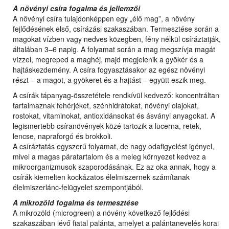
A növényi csíra fogalma és jellemzői
A növényi csíra tulajdonképpen egy „élő mag”, a növény
fejlődésének első, csírázási szakaszában. Termesztése során a
magokat vízben vagy nedves közegben, fény nélkül csíráztatják,
általában 3–6 napig. A folyamat során a mag megszívja magát
vízzel, megreped a maghéj, majd megjelenik a gyökér és a
hajtáskezdemény. A csíra fogyasztásakor az egész növényi
részt – a magot, a gyökeret és a hajtást – együtt eszik meg.
A csírák tápanyag-összetétele rendkívül kedvező: koncentráltan
tartalmaznak fehérjéket, szénhidrátokat, növényi olajokat,
rostokat, vitaminokat, antioxidánsokat és ásványi anyagokat. A
legismertebb csíranövények közé tartozik a lucerna, retek,
lencse, napraforgó és brokkoli.
A csíráztatás egyszerű folyamat, de nagy odafigyelést igényel,
mivel a magas páratartalom és a meleg környezet kedvez a
mikroorganizmusok szaporodásának. Ez az oka annak, hogy a
csírák kiemelten kockázatos élelmiszernek számítanak
élelmiszerlánc-felügyelet szempontjából.
A mikrozöld fogalma és termesztése
A mikrozöld (microgreen) a növény következő fejlődési
szakaszában lévő fiatal palánta, amelyet a palántanevelés korai