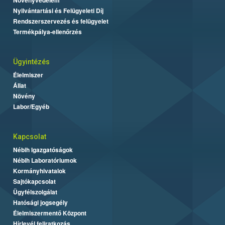
Nyilvántartási és Felügyeleti Díj
Rendszerszervezés és felügyelet
Termékpálya-ellenőrzés
Ügyintézés
Élelmiszer
Állat
Növény
Labor/Egyéb
Kapcsolat
Nébih Igazgatóságok
Nébih Laboratóriumok
Kormányhivatalok
Sajtókapcsolat
Ügyfélszolgálat
Hatósági jogsegély
Élelmiszermentő Központ
Hírlevél feliratkozás