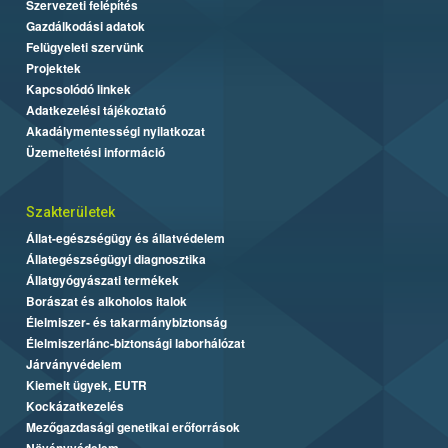
Szervezeti felépítés
Gazdálkodási adatok
Felügyeleti szervünk
Projektek
Kapcsolódó linkek
Adatkezelési tájékoztató
Akadálymentességi nyilatkozat
Üzemeltetési információ
Szakterületek
Állat-egészségügy és állatvédelem
Állategészségügyi diagnosztika
Állatgyógyászati termékek
Borászat és alkoholos italok
Élelmiszer- és takarmánybiztonság
Élelmiszerlánc-biztonsági laborhálózat
Járványvédelem
Kiemelt ügyek, EUTR
Kockázatkezelés
Mezőgazdasági genetikai erőforrások
Növényvédelem