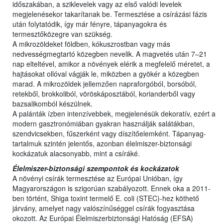
időszakában, a sziklevelek vagy az első valódi levelek
megjelenésekor takarítanak be. Termesztése a csírázási fázis
után folytatódik, így már fényre, tápanyagokra és
termesztőközegre van szükség.
A mikrozöldeket földben, kókuszrostban vagy más
nedvességmegtartó közegben nevelik. A magvetés után 7–21
nap elteltével, amikor a növények elérik a megfelelő méretet, a
hajtásokat ollóval vágják le, miközben a gyökér a közegben
marad. A mikrozöldek jellemzően napraforgóból, borsóból,
retekből, brokkoliból, vöröskáposztából, korianderből vagy
bazsalikomból készülnek.
A palánták ízben intenzívebbek, megjelenésük dekoratív, ezért a
modern gasztronómiában gyakran használják salátákban,
szendvicsekben, fűszerként vagy díszítőelemként. Tápanyag-
tartalmuk szintén jelentős, azonban élelmiszer-biztonsági
kockázatuk alacsonyabb, mint a csíráké.
Élelmiszer-biztonsági szempontok és kockázatok
A növényi csírák termesztése az Európai Unióban, így
Magyarországon is szigorúan szabályozott. Ennek oka a 2011-
ben történt, Shiga toxint termelő E. coli (STEC)-hez köthető
járvány, amelyet nagy valószínűséggel csírák fogyasztása
okozott. Az Európai Élelmiszerbiztonsági Hatóság (EFSA)