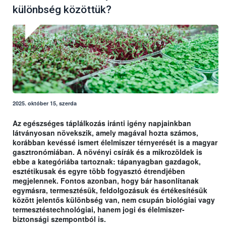
különbség közöttük?
2025. október 15, szerda
Az egészséges táplálkozás iránti igény napjainkban
látványosan növekszik, amely magával hozta számos,
korábban kevéssé ismert élelmiszer térnyerését is a magyar
gasztronómiában. A növényi csírák és a mikrozöldek is
ebbe a kategóriába tartoznak: tápanyagban gazdagok,
esztétikusak és egyre több fogyasztó étrendjében
megjelennek. Fontos azonban, hogy bár hasonlítanak
egymásra, termesztésük, feldolgozásuk és értékesítésük
között jelentős különbség van, nem csupán biológiai vagy
termesztéstechnológiai, hanem jogi és élelmiszer-
biztonsági szempontból is.