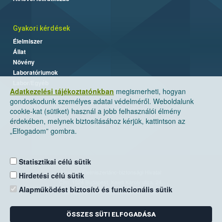
Gyakori kérdések
Élelmiszer
Állat
Növény
Laboratóriumok
Labor/Egyéb
Adatkezelési tájékoztatónkban
megismerheti, hogyan
gondoskodunk személyes adatai védelméről. Weboldalunk
cookie-kat (sütiket) használ a jobb felhasználói élmény
érdekében, melynek biztosításához kérjük, kattintson az
„Elfogadom” gombra.
Statisztikai célú sütik
Nemzeti Élelmiszerlánc-biztonsági Hivatal
Hirdetési célú sütik
Cím: 1024 Budapest, Keleti Károly utca. 24.
Alapműködést biztosító és funkcionális sütik
Levelezési cím: 1525 Budapest. Pf. 30.
ÖSSZES SÜTI ELFOGADÁSA
E-mail:
ugyfelszolgalat@nebih.gov.hu