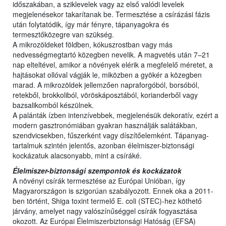
időszakában, a sziklevelek vagy az első valódi levelek
megjelenésekor takarítanak be. Termesztése a csírázási fázis
után folytatódik, így már fényre, tápanyagokra és
termesztőközegre van szükség.
A mikrozöldeket földben, kókuszrostban vagy más
nedvességmegtartó közegben nevelik. A magvetés után 7–21
nap elteltével, amikor a növények elérik a megfelelő méretet, a
hajtásokat ollóval vágják le, miközben a gyökér a közegben
marad. A mikrozöldek jellemzően napraforgóból, borsóból,
retekből, brokkoliból, vöröskáposztából, korianderből vagy
bazsalikomból készülnek.
A palánták ízben intenzívebbek, megjelenésük dekoratív, ezért a
modern gasztronómiában gyakran használják salátákban,
szendvicsekben, fűszerként vagy díszítőelemként. Tápanyag-
tartalmuk szintén jelentős, azonban élelmiszer-biztonsági
kockázatuk alacsonyabb, mint a csíráké.
Élelmiszer-biztonsági szempontok és kockázatok
A növényi csírák termesztése az Európai Unióban, így
Magyarországon is szigorúan szabályozott. Ennek oka a 2011-
ben történt, Shiga toxint termelő E. coli (STEC)-hez köthető
járvány, amelyet nagy valószínűséggel csírák fogyasztása
okozott. Az Európai Élelmiszerbiztonsági Hatóság (EFSA)