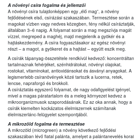
A növényi csíra fogalma és jellemzői
A növényi csíra tulajdonképpen egy „élő mag”, a növény
fejlődésének első, csírázási szakaszában. Termesztése során a
magokat vízben vagy nedves közegben, fény nélkül csíráztatják,
általában 3–6 napig. A folyamat során a mag megszívja magát
vízzel, megreped a maghéj, majd megjelenik a gyökér és a
hajtáskezdemény. A csíra fogyasztásakor az egész növényi
részt – a magot, a gyökeret és a hajtást – együtt eszik meg.
A csírák tápanyag-összetétele rendkívül kedvező: koncentráltan
tartalmaznak fehérjéket, szénhidrátokat, növényi olajokat,
rostokat, vitaminokat, antioxidánsokat és ásványi anyagokat. A
legismertebb csíranövények közé tartozik a lucerna, retek,
lencse, napraforgó és brokkoli.
A csíráztatás egyszerű folyamat, de nagy odafigyelést igényel,
mivel a magas páratartalom és a meleg környezet kedvez a
mikroorganizmusok szaporodásának. Ez az oka annak, hogy a
csírák kiemelten kockázatos élelmiszernek számítanak
élelmiszerlánc-felügyelet szempontjából.
A mikrozöld fogalma és termesztése
A mikrozöld (microgreen) a növény következő fejlődési
szakaszában lévő fiatal palánta, amelyet a palántanevelés korai