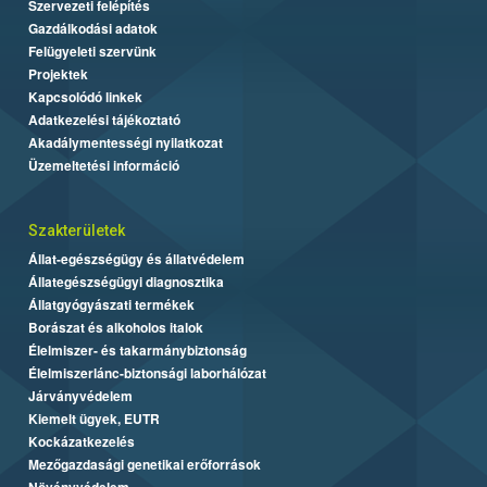
Szervezeti felépítés
Gazdálkodási adatok
Felügyeleti szervünk
Projektek
Kapcsolódó linkek
Adatkezelési tájékoztató
Akadálymentességi nyilatkozat
Üzemeltetési információ
Szakterületek
Állat-egészségügy és állatvédelem
Állategészségügyi diagnosztika
Állatgyógyászati termékek
Borászat és alkoholos italok
Élelmiszer- és takarmánybiztonság
Élelmiszerlánc-biztonsági laborhálózat
Járványvédelem
Kiemelt ügyek, EUTR
Kockázatkezelés
Mezőgazdasági genetikai erőforrások
Növényvédelem