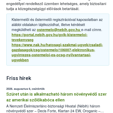
engedéllyel rendelkező üzemben lehetséges, amely biztosítani
tudja a közegészségügyi előírások betartását.
Kistermelői és őstermelői regisztrációval kapcsolatban az
alábbi oldalakon tájékozódhat, illetve kérdését
megküldheti az
ostermelo@nebih.gov.hu
e-mail címre.
https://portal.nebih.gov.hu/gyik-kistermeloi-
tevekenyseg
https://www.nak.hu/hatosagi-szakmai-ugyek/csaladi-
gazdasagok/csg/ostermelo/106007-elektronikus-
ugyintezes-ostermeloi-es-ocsg-nyilvantartasi-
ugyekben
Friss hírek
2026. augusztus 6, csütörtök
Szüret után is alkalmazható három növényvédő szer
az amerikai szőlőkabóca ellen
A Nemzeti Élelmiszerlánc-biztonsági Hivatal (Nébih) három
növényvédő szer – Decis Forte, Klartan 24 EW, Oroganic –