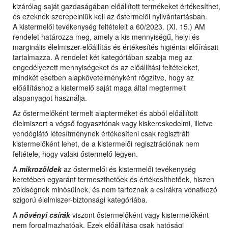
kizárólag saját gazdaságában előállított termékeket értékesíthet,
és ezeknek szerepelniük kell az őstermelői nyilvántartásban.
A kistermelői tevékenység feltételeit a 60/2023. (XI. 15.) AM
rendelet határozza meg, amely a kis mennyiségű, helyi és
marginális élelmiszer-előállítás és értékesítés higiéniai előírásait
tartalmazza. A rendelet két kategóriában szabja meg az
engedélyezett mennyiségeket és az előállítási feltételeket,
mindkét esetben alapkövetelményként rögzítve, hogy az
előállításhoz a kistermelő saját maga által megtermelt
alapanyagot használja.
Az őstermelőként termelt alapterméket és abból előállított
élelmiszert a végső fogyasztónak vagy kiskereskedelmi, illetve
vendéglátó létesítménynek értékesíteni csak regisztrált
kistermelőként lehet, de a kistermelői regisztrációnak nem
feltétele, hogy valaki őstermelő legyen.
A
mikrozöldek
az őstermelői és kistermelői tevékenység
keretében egyaránt termeszthetőek és értékesíthetőek, hiszen
zöldségnek minősülnek, és nem tartoznak a csírákra vonatkozó
szigorú élelmiszer-biztonsági kategóriába.
A
növényi csírák
viszont őstermelőként vagy kistermelőként
nem forgalmazhatóak. Ezek előállítása csak hatósági