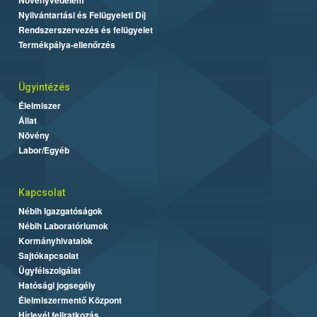
Nyilvántartási és Felügyeleti Díj
Rendszerszervezés és felügyelet
Termékpálya-ellenőrzés
Ügyintézés
Élelmiszer
Állat
Növény
Labor/Egyéb
Kapcsolat
Nébih Igazgatóságok
Nébih Laboratóriumok
Kormányhivatalok
Sajtókapcsolat
Ügyfélszolgálat
Hatósági jogsegély
Élelmiszermentő Központ
Hírlevél feliratkozás