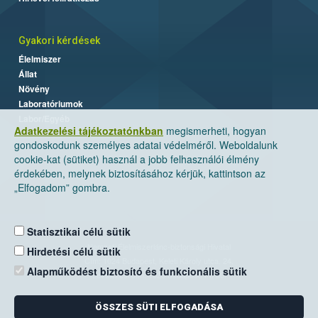
Gyakori kérdések
Élelmiszer
Állat
Növény
Laboratóriumok
Labor/Egyéb
Adatkezelési tájékoztatónkban
megismerheti, hogyan
gondoskodunk személyes adatai védelméről. Weboldalunk
cookie-kat (sütiket) használ a jobb felhasználói élmény
érdekében, melynek biztosításához kérjük, kattintson az
„Elfogadom” gombra.
Statisztikai célú sütik
Nemzeti Élelmiszerlánc-biztonsági Hivatal
Hirdetési célú sütik
Cím: 1024 Budapest, Keleti Károly utca. 24.
Alapműködést biztosító és funkcionális sütik
Levelezési cím: 1525 Budapest. Pf. 30.
ÖSSZES SÜTI ELFOGADÁSA
E-mail:
ugyfelszolgalat@nebih.gov.hu