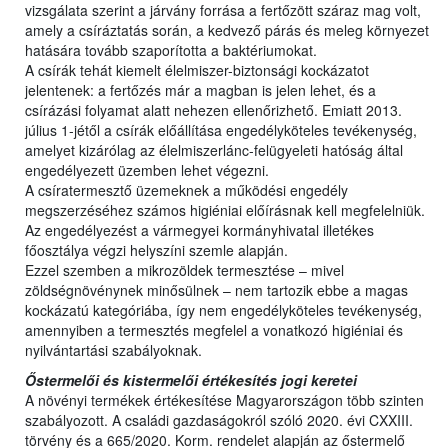
vizsgálata szerint a járvány forrása a fertőzött száraz mag volt,
amely a csíráztatás során, a kedvező párás és meleg környezet
hatására tovább szaporította a baktériumokat.
A csírák tehát kiemelt élelmiszer-biztonsági kockázatot
jelentenek: a fertőzés már a magban is jelen lehet, és a
csírázási folyamat alatt nehezen ellenőrizhető. Emiatt 2013.
július 1-jétől a csírák előállítása engedélyköteles tevékenység,
amelyet kizárólag az élelmiszerlánc-felügyeleti hatóság által
engedélyezett üzemben lehet végezni.
A csíratermesztő üzemeknek a működési engedély
megszerzéséhez számos higiéniai előírásnak kell megfelelniük.
Az engedélyezést a vármegyei kormányhivatal illetékes
főosztálya végzi helyszíni szemle alapján.
Ezzel szemben a mikrozöldek termesztése – mivel
zöldségnövénynek minősülnek – nem tartozik ebbe a magas
kockázatú kategóriába, így nem engedélyköteles tevékenység,
amennyiben a termesztés megfelel a vonatkozó higiéniai és
nyilvántartási szabályoknak.
Őstermelői és kistermelői értékesítés jogi keretei
A növényi termékek értékesítése Magyarországon több szinten
szabályozott. A családi gazdaságokról szóló 2020. évi CXXIII.
törvény és a 665/2020. Korm. rendelet alapján az őstermelő