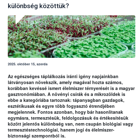
különbség közöttük?
2025. október 15, szerda
Az egészséges táplálkozás iránti igény napjainkban
látványosan növekszik, amely magával hozta számos,
korábban kevéssé ismert élelmiszer térnyerését is a magyar
gasztronómiában. A növényi csírák és a mikrozöldek is
ebbe a kategóriába tartoznak: tápanyagban gazdagok,
esztétikusak és egyre több fogyasztó étrendjében
megjelennek. Fontos azonban, hogy bár hasonlítanak
egymásra, termesztésük, feldolgozásuk és értékesítésük
között jelentős különbség van, nem csupán biológiai vagy
termesztéstechnológiai, hanem jogi és élelmiszer-
biztonsági szempontból is.