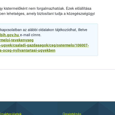
y kistermelőként nem forgalmazhatóak. Ezek előállítása
en lehetséges, amely biztosítani tudja a közegészségügyi
 kapcsolatban az alábbi oldalakon tájékozódhat, illetve
bih.gov.hu
e-mail címre.
ermeloi-tevekenyseg
-ugyek/csaladi-gazdasagok/csg/ostermelo/106007-
es-ocsg-nyilvantartasi-ugyekben
Szakterületek
Ügyintézés