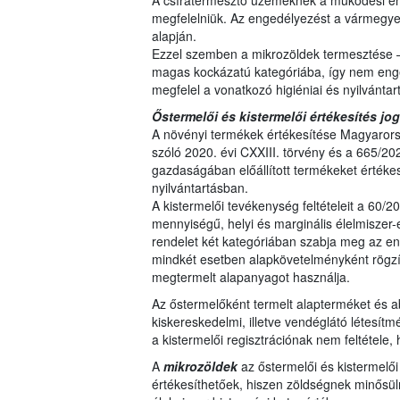
A csíratermesztő üzemeknek a működési en
megfelelniük. Az engedélyezést a vármegyei 
alapján.
Ezzel szemben a mikrozöldek termesztése 
magas kockázatú kategóriába, így nem eng
megfelel a vonatkozó higiéniai és nyilvántar
Őstermelői és kistermelői értékesítés jog
A növényi termékek értékesítése Magyarors
szóló 2020. évi CXXIII. törvény és a 665/20
gazdaságában előállított termékeket értékes
nyilvántartásban.
A kistermelői tevékenység feltételeit a 60/2
mennyiségű, helyi és marginális élelmiszer-el
rendelet két kategóriában szabja meg az eng
mindkét esetben alapkövetelményként rögzítv
megtermelt alapanyagot használja.
Az őstermelőként termelt alapterméket és ab
kiskereskedelmi, illetve vendéglátó létesítm
a kistermelői regisztrációnak nem feltétele,
A
mikrozöldek
az őstermelői és kistermelő
értékesíthetőek, hiszen zöldségnek minősül