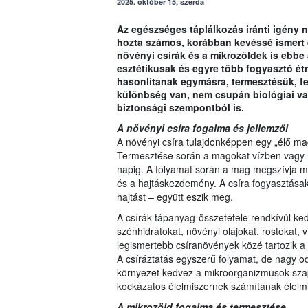
2025. október 15, szerda
Az egészséges táplálkozás iránti igény
hozta számos, korábban kevéssé ismert é
növényi csírák és a mikrozöldek is ebbe
esztétikusak és egyre több fogyasztó é
hasonlítanak egymásra, termesztésük, fe
különbség van, nem csupán biológiai vag
biztonsági szempontból is.
A növényi csíra fogalma és jellemzői
A növényi csíra tulajdonképpen egy „élő ma
Termesztése során a magokat vízben vagy ne
napig. A folyamat során a mag megszívja m
és a hajtáskezdemény. A csíra fogyasztásak
hajtást – együtt eszik meg.
A csírák tápanyag-összetétele rendkívül ked
szénhidrátokat, növényi olajokat, rostokat, 
legismertebb csíranövények közé tartozik a l
A csíráztatás egyszerű folyamat, de nagy o
környezet kedvez a mikroorganizmusok szap
kockázatos élelmiszernek számítanak élelmi
A mikrozöld fogalma és termesztése