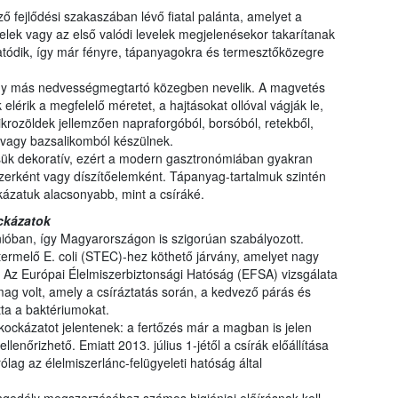
 fejlődési szakaszában lévő fiatal palánta, amelyet a
elek vagy az első valódi levelek megjelenésekor takarítanak
tatódik, így már fényre, tápanyagokra és termesztőközegre
agy más nedvességmegtartó közegben nevelik. A magvetés
elérik a megfelelő méretet, a hajtásokat ollóval vágják le,
rozöldek jellemzően napraforgóból, borsóból, retekből,
l vagy bazsalikomból készülnek.
sük dekoratív, ezért a modern gasztronómiában gyakran
zerként vagy díszítőelemként. Tápanyag-tartalmuk szintén
kázatuk alacsonyabb, mint a csíráké.
ckázatok
ióban, így Magyarországon is szigorúan szabályozott.
termelő E. coli (STEC)-hez köthető járvány, amelyet nagy
. Az Európai Élelmiszerbiztonsági Hatóság (EFSA) vizsgálata
 mag volt, amely a csíráztatás során, a kedvező párás és
ta a baktériumokat.
 kockázatot jelentenek: a fertőzés már a magban is jelen
llenőrizhető. Emiatt 2013. július 1-jétől a csírák előállítása
lag az élelmiszerlánc-felügyeleti hatóság által