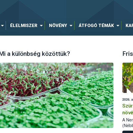
ÉLELMISZER
NÖVÉNY
ÁTFOGÓ TÉMÁK
KA
 Mi a különbség közöttük?
Fris
2026. 
Szür
növé
szől
A Nem
(Nébi
Klart