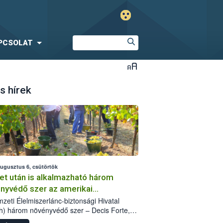
PCSOLAT
s hírek
augusztus 6, csütörtök
et után is alkalmazható három
nyvédő szer az amerikai
őkabóca ellen
zeti Élelmiszerlánc-biztonsági Hivatal
h) három növényvédő szer – Decis Forte,
an 24 EW, Oroganic – engedélyokiratát