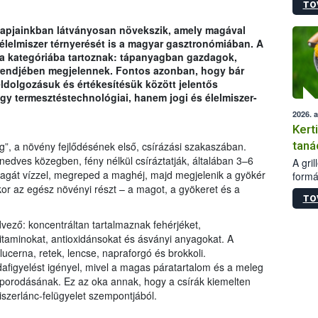
TO
módos
egész
 napjainkban látványosan növekszik, amely magával
felha
lelmiszer térnyerését is a magyar gasztronómiában. A
célja
 a kategóriába tartoznak: tápanyagban gazdagok,
lehet
trendjében megjelennek. Fontos azonban, hogy bár
Az Or
ldolgozásuk és értékesítésük között jelentős
felha
y termesztéstechnológiai, hanem jogi és élelmiszer-
terme
2026. 
Kert
taná
g”, a növény fejlődésének első, csírázási szakaszában.
dves közegben, fény nélkül csíráztatják, általában 3–6
A gri
agát vízzel, megreped a maghéj, majd megjelenik a gyökér
formá
or az egész növényi részt – a magot, a gyökeret és a
romlá
TO
szapo
sütög
vező: koncentráltan tartalmaznak fehérjéket,
techni
vitaminokat, antioxidánsokat és ásványi anyagokat. A
alapa
ucerna, retek, lencse, napraforgó és brokkoli.
higié
dafigyelést igényel, mivel a magas páratartalom és a meleg
hőkez
orodásának. Ez az oka annak, hogy a csírák kiemelten
tárol
szerlánc-felügyelet szempontjából.
Hivat
a biz