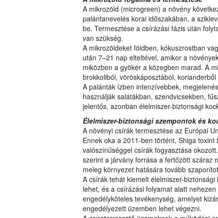
A mikrozöld (microgreen) a növény következő
palántanevelés korai időszakában, a sziklev
be. Termesztése a csírázási fázis után foly
van szükség.
A mikrozöldeket földben, kókuszrostban v
után 7–21 nap elteltével, amikor a növények 
miközben a gyökér a közegben marad. A mik
brokkoliból, vöröskáposztából, korianderbő
A palánták ízben intenzívebbek, megjelené
használják salátákban, szendvicsekben, fűs
jelentős, azonban élelmiszer-biztonsági koc
Élelmiszer-biztonsági szempontok és ko
A növényi csírák termesztése az Európai Un
Ennek oka a 2011-ben történt, Shiga toxint 
valószínűséggel csírák fogyasztása okozott
szerint a járvány forrása a fertőzött száraz
meleg környezet hatására tovább szaporítot
A csírák tehát kiemelt élelmiszer-biztonsági
lehet, és a csírázási folyamat alatt nehezen e
engedélyköteles tevékenység, amelyet kizáró
engedélyezett üzemben lehet végezni.