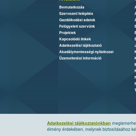
Bemutatkozás
Szervezeti felépítés
Gazdálkodási adatok
Felügyeleti szervünk
Projektek
Kapcsolódó linkek
Adatkezelési tájékoztató
Akadálymentességi nyilatkozat
Üzemeltetési információ
Adatkezelési tájékoztatónkban
megismerheti
élmény érdekében, melynek biztosításához kér