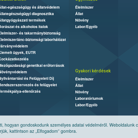
Állat-egészségügy és állatvédelem
Élelmiszer
Állategészségügyi diagnosztika
Állat
Állatgyógyászati termékek
Növény
Borászat és alkoholos italok
Labor/Egyéb
Élelmiszer- és takarmánybiztonság
Élelmiszerlánc-biztonsági laborhálózat
Járványvédelem
Kiemelt ügyek, EUTR
Kockázatkezelés
Mezőgazdasági genetikai erőforrások
Gyakori kérdések
Növényvédelem
Nyilvántartási és Felügyeleti Díj
Élelmiszer
Rendszerszervezés és felügyelet
Állat
Termékpálya-ellenőrzés
Növény
Laboratóriumok
Labor/Egyéb
, hogyan gondoskodunk személyes adatai védelméről. Weboldalunk cook
jük, kattintson az „Elfogadom” gombra.