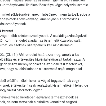
gedély megszerzéséhez számos higiéniai előírásnak kell
kormányhivatal illetékes főosztálya végzi helyszíni szemle
– mivel zöldségnövénynek minősülnek – nem tartozik ebbe a
edélyköteles tevékenység, amennyiben a termesztés
tási szabályoknak.
i keretei
zágon több szinten szabályozott. A családi gazdaságokról
20. Korm. rendelet alapján az őstermelő kizárólag saját
íthet, és ezeknek szerepelniük kell az őstermelői
023. (XI. 15.) AM rendelet határozza meg, amely a kis
őállítás és értékesítés higiéniai előírásait tartalmazza. A
edélyezett mennyiségeket és az előállítási feltételeket,
e, hogy az előállításhoz a kistermelő saját maga által
ból előállított élelmiszert a végső fogyasztónak vagy
énynek értékesíteni csak regisztrált kistermelőként lehet, de
 hogy valaki őstermelő legyen.
i tevékenység keretében egyaránt termeszthetőek és
nek, és nem tartoznak a csírákra vonatkozó szigorú