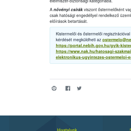
élelmiszer-biztonsági kategóriába.
A
növényi csírák
viszont őstermelőként vag
csak hatósági engedéllyel rendelkező üzemb
előírások betartását.
Kistermelői és őstermelői regisztrációval
kérdését megküldheti az
ostermelo@ne
https://portal.nebih.gov.hu/gyik-kist
https://www.nak.hu/hatosagi-szakmai
elektronikus-ugyintezes-ostermeloi-
Hivatalunk