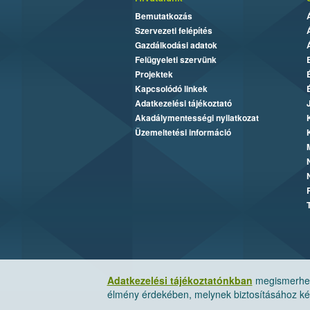
Bemutatkozás
Szervezeti felépítés
Gazdálkodási adatok
Felügyeleti szervünk
Projektek
Kapcsolódó linkek
Adatkezelési tájékoztató
Akadálymentességi nyilatkozat
Üzemeltetési információ
Adatkezelési tájékoztatónkban
megismerheti
élmény érdekében, melynek biztosításához kér