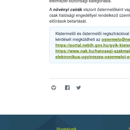
élelmiszer-biztonsági kategóriába.
A
növényi csírák
viszont őstermelőként vag
csak hatósági engedéllyel rendelkező üzemb
előírások betartását.
Kistermelői és őstermelői regisztrációval
kérdését megküldheti az
ostermelo@ne
https://portal.nebih.gov.hu/gyik-kist
https://www.nak.hu/hatosagi-szakmai
elektronikus-ugyintezes-ostermeloi-
Hivatalunk