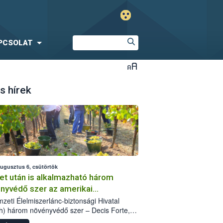
PCSOLAT
s hírek
augusztus 6, csütörtök
et után is alkalmazható három
nyvédő szer az amerikai
őkabóca ellen
zeti Élelmiszerlánc-biztonsági Hivatal
h) három növényvédő szer – Decis Forte,
an 24 EW, Oroganic – engedélyokiratát