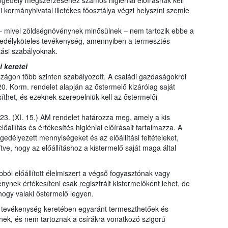
gedély megszerzéséhez számos higiéniai előírásnak kell
kormányhivatal illetékes főosztálya végzi helyszíni szemle
– mivel zöldségnövénynek minősülnek – nem tartozik ebbe a
edélyköteles tevékenység, amennyiben a termesztés
tási szabályoknak.
i keretei
zágon több szinten szabályozott. A családi gazdaságokról
20. Korm. rendelet alapján az őstermelő kizárólag saját
íthet, és ezeknek szerepelniük kell az őstermelői
023. (XI. 15.) AM rendelet határozza meg, amely a kis
őállítás és értékesítés higiéniai előírásait tartalmazza. A
edélyezett mennyiségeket és az előállítási feltételeket,
e, hogy az előállításhoz a kistermelő saját maga által
ból előállított élelmiszert a végső fogyasztónak vagy
énynek értékesíteni csak regisztrált kistermelőként lehet, de
 hogy valaki őstermelő legyen.
i tevékenység keretében egyaránt termeszthetőek és
nek, és nem tartoznak a csírákra vonatkozó szigorú