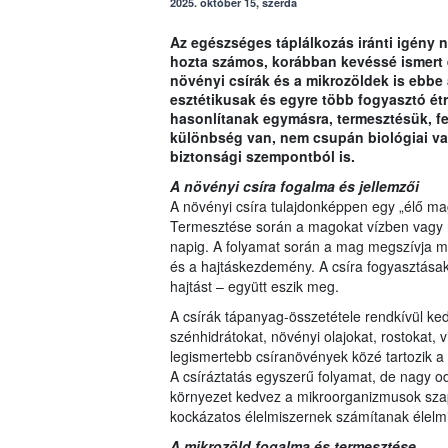
2025. október 15, szerda
Az egészséges táplálkozás iránti igény
hozta számos, korábban kevéssé ismert é
növényi csírák és a mikrozöldek is ebbe
esztétikusak és egyre több fogyasztó é
hasonlítanak egymásra, termesztésük, fe
különbség van, nem csupán biológiai vag
biztonsági szempontból is.
A növényi csíra fogalma és jellemzői
A növényi csíra tulajdonképpen egy „élő ma
Termesztése során a magokat vízben vagy ne
napig. A folyamat során a mag megszívja m
és a hajtáskezdemény. A csíra fogyasztásak
hajtást – együtt eszik meg.
A csírák tápanyag-összetétele rendkívül ked
szénhidrátokat, növényi olajokat, rostokat, 
legismertebb csíranövények közé tartozik a l
A csíráztatás egyszerű folyamat, de nagy o
környezet kedvez a mikroorganizmusok szap
kockázatos élelmiszernek számítanak élelmi
A mikrozöld fogalma és termesztése