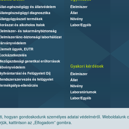
Állat-egészségügy és állatvédelem
Élelmiszer
Állategészségügyi diagnosztika
Állat
Állatgyógyászati termékek
Növény
Borászat és alkoholos italok
Labor/Egyéb
Élelmiszer- és takarmánybiztonság
Élelmiszerlánc-biztonsági laborhálózat
Járványvédelem
Kiemelt ügyek, EUTR
Kockázatkezelés
Mezőgazdasági genetikai erőforrások
Gyakori kérdések
Növényvédelem
Nyilvántartási és Felügyeleti Díj
Élelmiszer
Rendszerszervezés és felügyelet
Állat
Termékpálya-ellenőrzés
Növény
Laboratóriumok
Labor/Egyéb
, hogyan gondoskodunk személyes adatai védelméről. Weboldalunk cook
jük, kattintson az „Elfogadom” gombra.