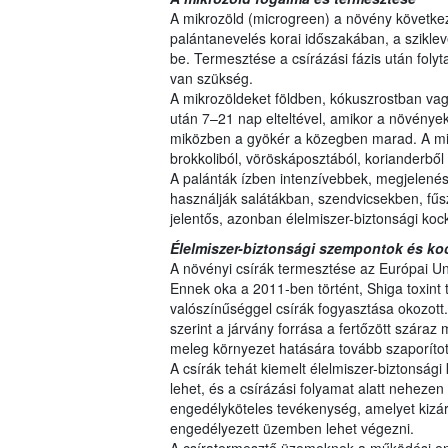
A mikrozöld (microgreen) a növény következő
palántanevelés korai időszakában, a sziklev
be. Termesztése a csírázási fázis után foly
van szükség.
A mikrozöldeket földben, kókuszrostban v
után 7–21 nap elteltével, amikor a növények 
miközben a gyökér a közegben marad. A mik
brokkoliból, vöröskáposztából, korianderbő
A palánták ízben intenzívebbek, megjelené
használják salátákban, szendvicsekben, fűs
jelentős, azonban élelmiszer-biztonsági koc
Élelmiszer-biztonsági szempontok és ko
A növényi csírák termesztése az Európai Un
Ennek oka a 2011-ben történt, Shiga toxint 
valószínűséggel csírák fogyasztása okozott
szerint a járvány forrása a fertőzött száraz
meleg környezet hatására tovább szaporítot
A csírák tehát kiemelt élelmiszer-biztonsági
lehet, és a csírázási folyamat alatt nehezen e
engedélyköteles tevékenység, amelyet kizáró
engedélyezett üzemben lehet végezni.