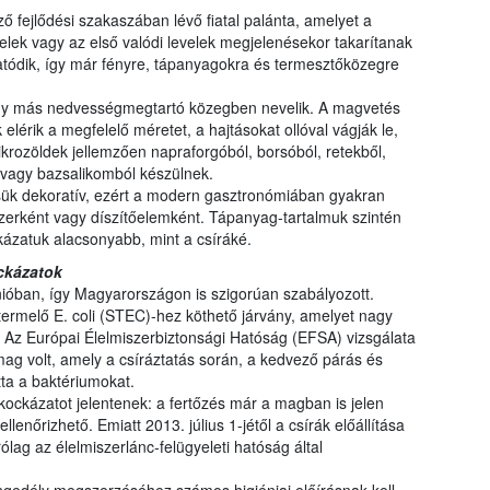
 fejlődési szakaszában lévő fiatal palánta, amelyet a
elek vagy az első valódi levelek megjelenésekor takarítanak
tatódik, így már fényre, tápanyagokra és termesztőközegre
agy más nedvességmegtartó közegben nevelik. A magvetés
elérik a megfelelő méretet, a hajtásokat ollóval vágják le,
rozöldek jellemzően napraforgóból, borsóból, retekből,
l vagy bazsalikomból készülnek.
sük dekoratív, ezért a modern gasztronómiában gyakran
zerként vagy díszítőelemként. Tápanyag-tartalmuk szintén
kázatuk alacsonyabb, mint a csíráké.
ckázatok
ióban, így Magyarországon is szigorúan szabályozott.
termelő E. coli (STEC)-hez köthető járvány, amelyet nagy
. Az Európai Élelmiszerbiztonsági Hatóság (EFSA) vizsgálata
 mag volt, amely a csíráztatás során, a kedvező párás és
ta a baktériumokat.
 kockázatot jelentenek: a fertőzés már a magban is jelen
llenőrizhető. Emiatt 2013. július 1-jétől a csírák előállítása
lag az élelmiszerlánc-felügyeleti hatóság által