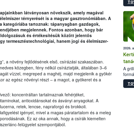
TO
módos
egész
 napjainkban látványosan növekszik, amely magával
felha
lelmiszer térnyerését is a magyar gasztronómiában. A
célja
 a kategóriába tartoznak: tápanyagban gazdagok,
lehet
trendjében megjelennek. Fontos azonban, hogy bár
Az Or
ldolgozásuk és értékesítésük között jelentős
felha
y termesztéstechnológiai, hanem jogi és élelmiszer-
terme
2026. 
Kert
taná
g”, a növény fejlődésének első, csírázási szakaszában.
dves közegben, fény nélkül csíráztatják, általában 3–6
A gri
agát vízzel, megreped a maghéj, majd megjelenik a gyökér
formá
or az egész növényi részt – a magot, a gyökeret és a
romlá
TO
szapo
sütög
vező: koncentráltan tartalmaznak fehérjéket,
techni
vitaminokat, antioxidánsokat és ásványi anyagokat. A
alapa
ucerna, retek, lencse, napraforgó és brokkoli.
higié
dafigyelést igényel, mivel a magas páratartalom és a meleg
hőkez
orodásának. Ez az oka annak, hogy a csírák kiemelten
tárol
szerlánc-felügyelet szempontjából.
Hivat
a biz