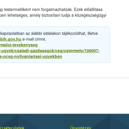
y kistermelőként nem forgalmazhatóak. Ezek előállítása
en lehetséges, amely biztosítani tudja a közegészségügyi
 kapcsolatban az alábbi oldalakon tájékozódhat, illetve
bih.gov.hu
e-mail címre.
ermeloi-tevekenyseg
-ugyek/csaladi-gazdasagok/csg/ostermelo/106007-
es-ocsg-nyilvantartasi-ugyekben
Szakterületek
Ügyintézés