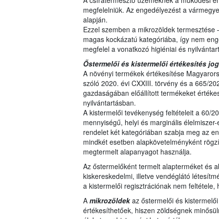
A csíratermesztő üzemeknek a működési en
megfelelniük. Az engedélyezést a vármegyei 
alapján.
Ezzel szemben a mikrozöldek termesztése 
magas kockázatú kategóriába, így nem eng
megfelel a vonatkozó higiéniai és nyilvántar
Őstermelői és kistermelői értékesítés jog
A növényi termékek értékesítése Magyarors
szóló 2020. évi CXXIII. törvény és a 665/20
gazdaságában előállított termékeket értékes
nyilvántartásban.
A kistermelői tevékenység feltételeit a 60/2
mennyiségű, helyi és marginális élelmiszer-el
rendelet két kategóriában szabja meg az eng
mindkét esetben alapkövetelményként rögzítv
megtermelt alapanyagot használja.
Az őstermelőként termelt alapterméket és ab
kiskereskedelmi, illetve vendéglátó létesítm
a kistermelői regisztrációnak nem feltétele,
A
mikrozöldek
az őstermelői és kistermelő
értékesíthetőek, hiszen zöldségnek minősül