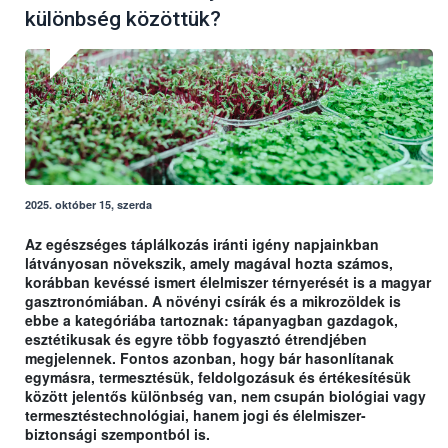
különbség közöttük?
2025. október 15, szerda
Az egészséges táplálkozás iránti igény napjainkban
látványosan növekszik, amely magával hozta számos,
korábban kevéssé ismert élelmiszer térnyerését is a magyar
gasztronómiában. A növényi csírák és a mikrozöldek is
ebbe a kategóriába tartoznak: tápanyagban gazdagok,
esztétikusak és egyre több fogyasztó étrendjében
megjelennek. Fontos azonban, hogy bár hasonlítanak
egymásra, termesztésük, feldolgozásuk és értékesítésük
között jelentős különbség van, nem csupán biológiai vagy
termesztéstechnológiai, hanem jogi és élelmiszer-
biztonsági szempontból is.