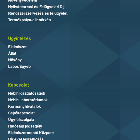
Nyilvántartási és Felügyeleti Díj
Rendszerszervezés és felügyelet
Termékpálya-ellenőrzés
Ügyintézés
Élelmiszer
Állat
Növény
Labor/Egyéb
Kapcsolat
Nébih Igazgatóságok
Nébih Laboratóriumok
Kormányhivatalok
Sajtókapcsolat
Ügyfélszolgálat
Hatósági jogsegély
Élelmiszermentő Központ
Hírlevél feliratkozás