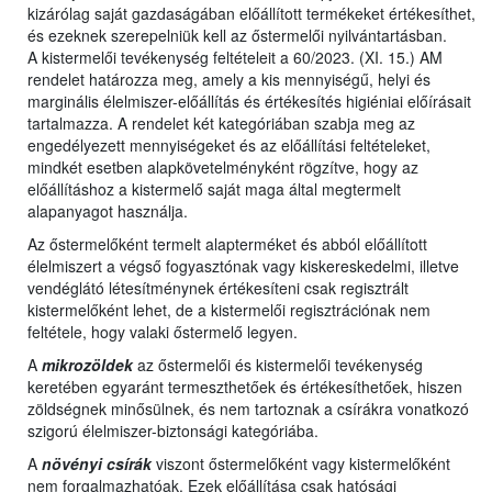
kizárólag saját gazdaságában előállított termékeket értékesíthet,
és ezeknek szerepelniük kell az őstermelői nyilvántartásban.
A kistermelői tevékenység feltételeit a 60/2023. (XI. 15.) AM
rendelet határozza meg, amely a kis mennyiségű, helyi és
marginális élelmiszer-előállítás és értékesítés higiéniai előírásait
tartalmazza. A rendelet két kategóriában szabja meg az
engedélyezett mennyiségeket és az előállítási feltételeket,
mindkét esetben alapkövetelményként rögzítve, hogy az
előállításhoz a kistermelő saját maga által megtermelt
alapanyagot használja.
Az őstermelőként termelt alapterméket és abból előállított
élelmiszert a végső fogyasztónak vagy kiskereskedelmi, illetve
vendéglátó létesítménynek értékesíteni csak regisztrált
kistermelőként lehet, de a kistermelői regisztrációnak nem
feltétele, hogy valaki őstermelő legyen.
A
mikrozöldek
az őstermelői és kistermelői tevékenység
keretében egyaránt termeszthetőek és értékesíthetőek, hiszen
zöldségnek minősülnek, és nem tartoznak a csírákra vonatkozó
szigorú élelmiszer-biztonsági kategóriába.
A
növényi csírák
viszont őstermelőként vagy kistermelőként
nem forgalmazhatóak. Ezek előállítása csak hatósági