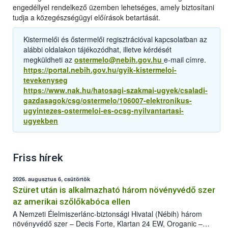
engedéllyel rendelkező üzemben lehetséges, amely biztosítani
tudja a közegészségügyi előírások betartását.
Kistermelői és őstermelői regisztrációval kapcsolatban az
alábbi oldalakon tájékozódhat, illetve kérdését
megküldheti az
ostermelo@nebih.gov.hu
e-mail címre.
https://portal.nebih.gov.hu/gyik-kistermeloi-
tevekenyseg
https://www.nak.hu/hatosagi-szakmai-ugyek/csaladi-
gazdasagok/csg/ostermelo/106007-elektronikus-
ugyintezes-ostermeloi-es-ocsg-nyilvantartasi-
ugyekben
Friss hírek
2026. augusztus 6, csütörtök
Szüret után is alkalmazható három növényvédő szer
az amerikai szőlőkabóca ellen
A Nemzeti Élelmiszerlánc-biztonsági Hivatal (Nébih) három
növényvédő szer – Decis Forte, Klartan 24 EW, Oroganic –