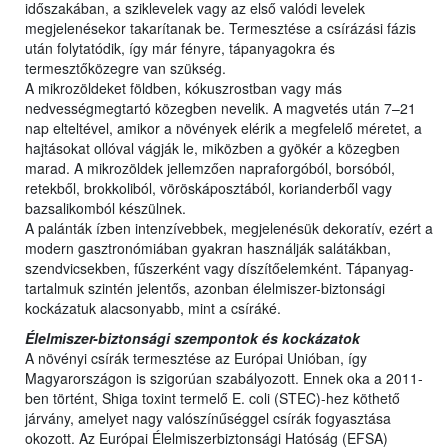
időszakában, a sziklevelek vagy az első valódi levelek
megjelenésekor takarítanak be. Termesztése a csírázási fázis
után folytatódik, így már fényre, tápanyagokra és
termesztőközegre van szükség.
A mikrozöldeket földben, kókuszrostban vagy más
nedvességmegtartó közegben nevelik. A magvetés után 7–21
nap elteltével, amikor a növények elérik a megfelelő méretet, a
hajtásokat ollóval vágják le, miközben a gyökér a közegben
marad. A mikrozöldek jellemzően napraforgóból, borsóból,
retekből, brokkoliból, vöröskáposztából, korianderből vagy
bazsalikomból készülnek.
A palánták ízben intenzívebbek, megjelenésük dekoratív, ezért a
modern gasztronómiában gyakran használják salátákban,
szendvicsekben, fűszerként vagy díszítőelemként. Tápanyag-
tartalmuk szintén jelentős, azonban élelmiszer-biztonsági
kockázatuk alacsonyabb, mint a csíráké.
Élelmiszer-biztonsági szempontok és kockázatok
A növényi csírák termesztése az Európai Unióban, így
Magyarországon is szigorúan szabályozott. Ennek oka a 2011-
ben történt, Shiga toxint termelő E. coli (STEC)-hez köthető
járvány, amelyet nagy valószínűséggel csírák fogyasztása
okozott. Az Európai Élelmiszerbiztonsági Hatóság (EFSA)