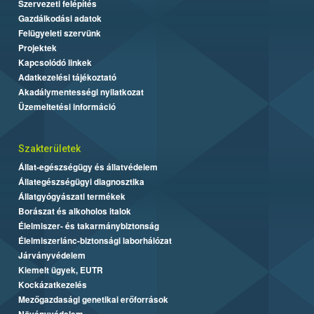
Szervezeti felépítés
Gazdálkodási adatok
Felügyeleti szervünk
Projektek
Kapcsolódó linkek
Adatkezelési tájékoztató
Akadálymentességi nyilatkozat
Üzemeltetési információ
Szakterületek
Állat-egészségügy és állatvédelem
Állategészségügyi diagnosztika
Állatgyógyászati termékek
Borászat és alkoholos italok
Élelmiszer- és takarmánybiztonság
Élelmiszerlánc-biztonsági laborhálózat
Járványvédelem
Kiemelt ügyek, EUTR
Kockázatkezelés
Mezőgazdasági genetikai erőforrások
Növényvédelem