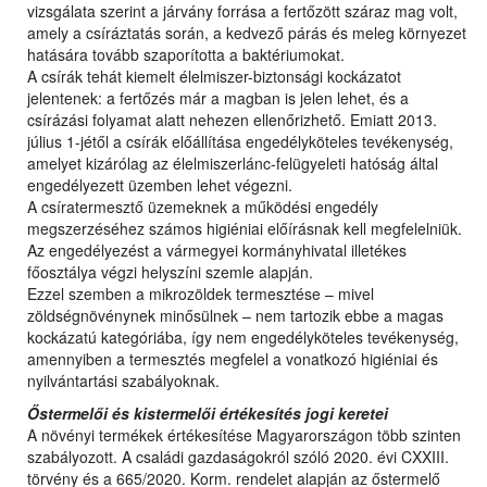
vizsgálata szerint a járvány forrása a fertőzött száraz mag volt,
amely a csíráztatás során, a kedvező párás és meleg környezet
hatására tovább szaporította a baktériumokat.
A csírák tehát kiemelt élelmiszer-biztonsági kockázatot
jelentenek: a fertőzés már a magban is jelen lehet, és a
csírázási folyamat alatt nehezen ellenőrizhető. Emiatt 2013.
július 1-jétől a csírák előállítása engedélyköteles tevékenység,
amelyet kizárólag az élelmiszerlánc-felügyeleti hatóság által
engedélyezett üzemben lehet végezni.
A csíratermesztő üzemeknek a működési engedély
megszerzéséhez számos higiéniai előírásnak kell megfelelniük.
Az engedélyezést a vármegyei kormányhivatal illetékes
főosztálya végzi helyszíni szemle alapján.
Ezzel szemben a mikrozöldek termesztése – mivel
zöldségnövénynek minősülnek – nem tartozik ebbe a magas
kockázatú kategóriába, így nem engedélyköteles tevékenység,
amennyiben a termesztés megfelel a vonatkozó higiéniai és
nyilvántartási szabályoknak.
Őstermelői és kistermelői értékesítés jogi keretei
A növényi termékek értékesítése Magyarországon több szinten
szabályozott. A családi gazdaságokról szóló 2020. évi CXXIII.
törvény és a 665/2020. Korm. rendelet alapján az őstermelő