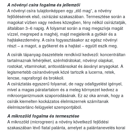
A növényi csíra fogalma és jellemzői
A növényi csíra tulajdonképpen egy „élő mag”, a növény
fejlődésének első, csírázási szakaszában. Termesztése során a
magokat vízben vagy nedves közegben, fény nélkül csíráztatják,
általában 3–6 napig. A folyamat során a mag megszívja magát
vízzel, megreped a maghéj, majd megjelenik a gyökér és a
hajtáskezdemény. A csíra fogyasztásakor az egész növényi
részt – a magot, a gyökeret és a hajtást – együtt eszik meg.
A csírák tápanyag-összetétele rendkívül kedvező: koncentráltan
tartalmaznak fehérjéket, szénhidrátokat, növényi olajokat,
rostokat, vitaminokat, antioxidánsokat és ásványi anyagokat. A
legismertebb csíranövények közé tartozik a lucerna, retek,
lencse, napraforgó és brokkoli.
A csíráztatás egyszerű folyamat, de nagy odafigyelést igényel,
mivel a magas páratartalom és a meleg környezet kedvez a
mikroorganizmusok szaporodásának. Ez az oka annak, hogy a
csírák kiemelten kockázatos élelmiszernek számítanak
élelmiszerlánc-felügyelet szempontjából.
A mikrozöld fogalma és termesztése
A mikrozöld (microgreen) a növény következő fejlődési
szakaszában lévő fiatal palánta, amelyet a palántanevelés korai