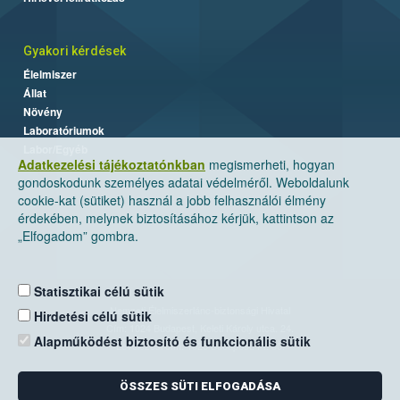
Gyakori kérdések
Élelmiszer
Állat
Növény
Laboratóriumok
Labor/Egyéb
Adatkezelési tájékoztatónkban
megismerheti, hogyan
gondoskodunk személyes adatai védelméről. Weboldalunk
cookie-kat (sütiket) használ a jobb felhasználói élmény
érdekében, melynek biztosításához kérjük, kattintson az
„Elfogadom” gombra.
Statisztikai célú sütik
Nemzeti Élelmiszerlánc-biztonsági Hivatal
Hirdetési célú sütik
Cím: 1024 Budapest, Keleti Károly utca. 24.
Alapműködést biztosító és funkcionális sütik
Levelezési cím: 1525 Budapest. Pf. 30.
ÖSSZES SÜTI ELFOGADÁSA
E-mail:
ugyfelszolgalat@nebih.gov.hu