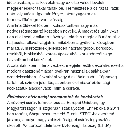
időszakában, a sziklevelek vagy az első valódi levelek
megjelenésekor takarítanak be. Termesztése a csírázási fázis
után folytatódik, így már fényre, tápanyagokra és
termesztőközegre van szükség.
A mikrozöldeket földben, kókuszrostban vagy más
nedvességmegtartó közegben nevelik. A magvetés után 7–21
nap elteltével, amikor a növények elérik a megfelelő méretet, a
hajtásokat ollóval vágják le, miközben a gyökér a közegben
marad. A mikrozöldek jellemzően napraforgóból, borsóból,
retekből, brokkoliból, vöröskáposztából, korianderből vagy
bazsalikomból készülnek.
A palánták ízben intenzívebbek, megjelenésük dekoratív, ezért a
modern gasztronómiában gyakran használják salátákban,
szendvicsekben, fűszerként vagy díszítőelemként. Tápanyag-
tartalmuk szintén jelentős, azonban élelmiszer-biztonsági
kockázatuk alacsonyabb, mint a csíráké.
Élelmiszer-biztonsági szempontok és kockázatok
A növényi csírák termesztése az Európai Unióban, így
Magyarországon is szigorúan szabályozott. Ennek oka a 2011-
ben történt, Shiga toxint termelő E. coli (STEC)-hez köthető
járvány, amelyet nagy valószínűséggel csírák fogyasztása
okozott. Az Európai Élelmiszerbiztonsági Hatóság (EFSA)