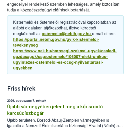
engedéllyel rendelkező üzemben lehetséges, amely biztosítani
tudja a közegészségügyi előírások betartását.
Kistermelői és őstermelői regisztrációval kapcsolatban az
alábbi oldalakon tájékozódhat, illetve kérdését
megküldheti az
ostermelo@nebih.gov.hu
e-mail címre.
https://portal.nebih.gov.hu/gyik-kistermeloi-
tevekenyseg
https://www.nak.hu/hatosagi-szakmai-ugyek/csaladi-
gazdasagok/csg/ostermelo/106007-elektronikus-
ugyintezes-ostermeloi-es-ocsg-nyilvantartasi-
ugyekben
Friss hírek
2026. augusztus 7, péntek
Újabb vármegyében jelent meg a kőrisrontó
karcsúdíszbogár
Újabb területen, Borsod-Abaúj-Zemplén vármegyében is
igazolta a Nemzeti Élelmiszerlánc-biztonsági Hivatal (Nébih) a