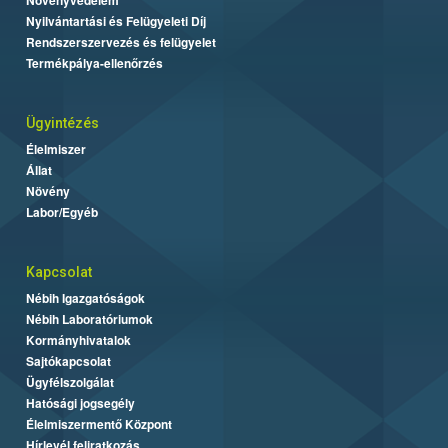
Nyilvántartási és Felügyeleti Díj
Rendszerszervezés és felügyelet
Termékpálya-ellenőrzés
Ügyintézés
Élelmiszer
Állat
Növény
Labor/Egyéb
Kapcsolat
Nébih Igazgatóságok
Nébih Laboratóriumok
Kormányhivatalok
Sajtókapcsolat
Ügyfélszolgálat
Hatósági jogsegély
Élelmiszermentő Központ
Hírlevél feliratkozás