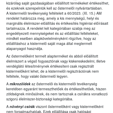
kizárólag saját gazdaságában előállított termékeket értékesíthet,
és ezeknek szerepelniük kell az őstermelői nyilvántartásban.
A kistermelői tevékenység feltételeit a 60/2023. (XI. 15.) AM
rendelet határozza meg, amely a kis mennyiségű, helyi és
marginális élelmiszer-előállítás és értékesítés higiéniai előírásait
tartalmazza. A rendelet két kategóriában szabja meg az
engedélyezett mennyiségeket és az előállítási feltételeket,
mindkét esetben alapkövetelményként rögzítve, hogy az
előállításhoz a kistermelő saját maga által megtermelt
alapanyagot használja.
Az őstermelőként termelt alapterméket és abból előállított
élelmiszert a végső fogyasztónak vagy kiskereskedelmi, illetve
vendéglátó létesítménynek értékesíteni csak regisztrált
kistermelőként lehet, de a kistermelői regisztrációnak nem
feltétele, hogy valaki őstermelő legyen.
A
mikrozöldek
az őstermelői és kistermelői tevékenység
keretében egyaránt termeszthetőek és értékesíthetőek, hiszen
zöldségnek minősülnek, és nem tartoznak a csírákra vonatkozó
szigorú élelmiszer-biztonsági kategóriába.
A
növényi csírák
viszont őstermelőként vagy kistermelőként
nem forgalmazhatóak. Ezek előállítása csak hatósági