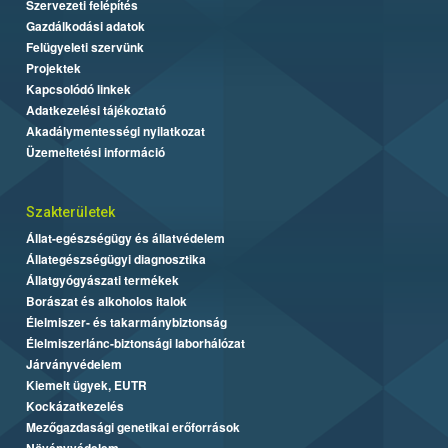
Szervezeti felépítés
Gazdálkodási adatok
Felügyeleti szervünk
Projektek
Kapcsolódó linkek
Adatkezelési tájékoztató
Akadálymentességi nyilatkozat
Üzemeltetési információ
Szakterületek
Állat-egészségügy és állatvédelem
Állategészségügyi diagnosztika
Állatgyógyászati termékek
Borászat és alkoholos italok
Élelmiszer- és takarmánybiztonság
Élelmiszerlánc-biztonsági laborhálózat
Járványvédelem
Kiemelt ügyek, EUTR
Kockázatkezelés
Mezőgazdasági genetikai erőforrások
Növényvédelem