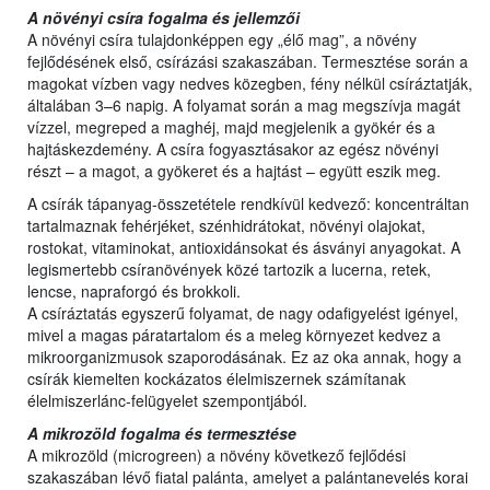
A növényi csíra fogalma és jellemzői
A növényi csíra tulajdonképpen egy „élő mag”, a növény
fejlődésének első, csírázási szakaszában. Termesztése során a
magokat vízben vagy nedves közegben, fény nélkül csíráztatják,
általában 3–6 napig. A folyamat során a mag megszívja magát
vízzel, megreped a maghéj, majd megjelenik a gyökér és a
hajtáskezdemény. A csíra fogyasztásakor az egész növényi
részt – a magot, a gyökeret és a hajtást – együtt eszik meg.
A csírák tápanyag-összetétele rendkívül kedvező: koncentráltan
tartalmaznak fehérjéket, szénhidrátokat, növényi olajokat,
rostokat, vitaminokat, antioxidánsokat és ásványi anyagokat. A
legismertebb csíranövények közé tartozik a lucerna, retek,
lencse, napraforgó és brokkoli.
A csíráztatás egyszerű folyamat, de nagy odafigyelést igényel,
mivel a magas páratartalom és a meleg környezet kedvez a
mikroorganizmusok szaporodásának. Ez az oka annak, hogy a
csírák kiemelten kockázatos élelmiszernek számítanak
élelmiszerlánc-felügyelet szempontjából.
A mikrozöld fogalma és termesztése
A mikrozöld (microgreen) a növény következő fejlődési
szakaszában lévő fiatal palánta, amelyet a palántanevelés korai