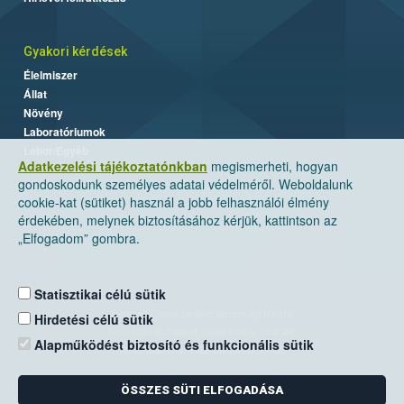
Gyakori kérdések
Élelmiszer
Állat
Növény
Laboratóriumok
Labor/Egyéb
Adatkezelési tájékoztatónkban
megismerheti, hogyan
gondoskodunk személyes adatai védelméről. Weboldalunk
cookie-kat (sütiket) használ a jobb felhasználói élmény
érdekében, melynek biztosításához kérjük, kattintson az
„Elfogadom” gombra.
Statisztikai célú sütik
Nemzeti Élelmiszerlánc-biztonsági Hivatal
Hirdetési célú sütik
Cím: 1024 Budapest, Keleti Károly utca. 24.
Alapműködést biztosító és funkcionális sütik
Levelezési cím: 1525 Budapest. Pf. 30.
ÖSSZES SÜTI ELFOGADÁSA
E-mail:
ugyfelszolgalat@nebih.gov.hu