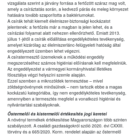
vizsgálata szerint a járvány forrása a fertőzött száraz mag volt,
amely a csíráztatás során, a kedvező párás és meleg környezet
hatására tovább szaporította a baktériumokat.
A csírák tehát kiemelt élelmiszer-biztonsági kockázatot
jelentenek: a fertőzés már a magban is jelen lehet, és a
csírázási folyamat alatt nehezen ellenőrizhető. Emiatt 2013.
július 1-jétől a csírák előállítása engedélyköteles tevékenység,
amelyet kizárólag az élelmiszerlánc-felügyeleti hatóság által
engedélyezett üzemben lehet végezni.
A csíratermesztő üzemeknek a működési engedély
megszerzéséhez számos higiéniai előírásnak kell megfelelniük.
Az engedélyezést a vármegyei kormányhivatal illetékes
főosztálya végzi helyszíni szemle alapján.
Ezzel szemben a mikrozöldek termesztése – mivel
zöldségnövénynek minősülnek – nem tartozik ebbe a magas
kockázatú kategóriába, így nem engedélyköteles tevékenység,
amennyiben a termesztés megfelel a vonatkozó higiéniai és
nyilvántartási szabályoknak.
Őstermelői és kistermelői értékesítés jogi keretei
A növényi termékek értékesítése Magyarországon több szinten
szabályozott. A családi gazdaságokról szóló 2020. évi CXXIII.
törvény és a 665/2020. Korm. rendelet alapján az őstermelő