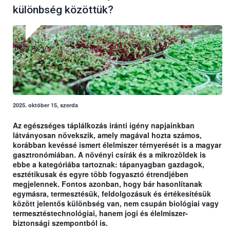
különbség közöttük?
2025. október 15, szerda
Az egészséges táplálkozás iránti igény napjainkban
látványosan növekszik, amely magával hozta számos,
korábban kevéssé ismert élelmiszer térnyerését is a magyar
gasztronómiában. A növényi csírák és a mikrozöldek is
ebbe a kategóriába tartoznak: tápanyagban gazdagok,
esztétikusak és egyre több fogyasztó étrendjében
megjelennek. Fontos azonban, hogy bár hasonlítanak
egymásra, termesztésük, feldolgozásuk és értékesítésük
között jelentős különbség van, nem csupán biológiai vagy
termesztéstechnológiai, hanem jogi és élelmiszer-
biztonsági szempontból is.