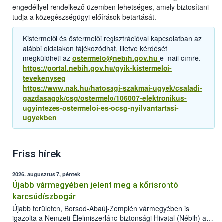
engedéllyel rendelkező üzemben lehetséges, amely biztosítani
tudja a közegészségügyi előírások betartását.
Kistermelői és őstermelői regisztrációval kapcsolatban az
alábbi oldalakon tájékozódhat, illetve kérdését
megküldheti az
ostermelo@nebih.gov.hu
e-mail címre.
https://portal.nebih.gov.hu/gyik-kistermeloi-
tevekenyseg
https://www.nak.hu/hatosagi-szakmai-ugyek/csaladi-
gazdasagok/csg/ostermelo/106007-elektronikus-
ugyintezes-ostermeloi-es-ocsg-nyilvantartasi-
ugyekben
Friss hírek
2026. augusztus 7, péntek
Újabb vármegyében jelent meg a kőrisrontó
karcsúdíszbogár
Újabb területen, Borsod-Abaúj-Zemplén vármegyében is
igazolta a Nemzeti Élelmiszerlánc-biztonsági Hivatal (Nébih) a