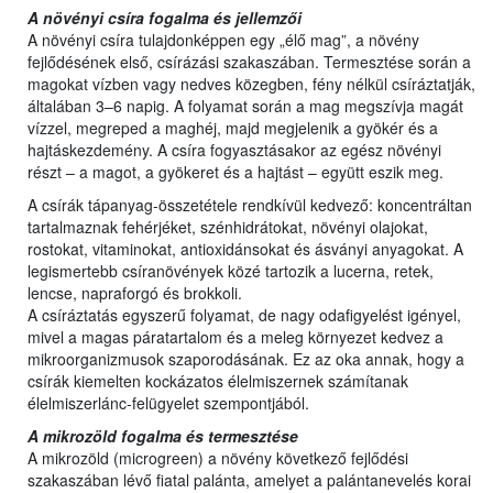
A növényi csíra fogalma és jellemzői
A növényi csíra tulajdonképpen egy „élő mag”, a növény
fejlődésének első, csírázási szakaszában. Termesztése során a
magokat vízben vagy nedves közegben, fény nélkül csíráztatják,
általában 3–6 napig. A folyamat során a mag megszívja magát
vízzel, megreped a maghéj, majd megjelenik a gyökér és a
hajtáskezdemény. A csíra fogyasztásakor az egész növényi
részt – a magot, a gyökeret és a hajtást – együtt eszik meg.
A csírák tápanyag-összetétele rendkívül kedvező: koncentráltan
tartalmaznak fehérjéket, szénhidrátokat, növényi olajokat,
rostokat, vitaminokat, antioxidánsokat és ásványi anyagokat. A
legismertebb csíranövények közé tartozik a lucerna, retek,
lencse, napraforgó és brokkoli.
A csíráztatás egyszerű folyamat, de nagy odafigyelést igényel,
mivel a magas páratartalom és a meleg környezet kedvez a
mikroorganizmusok szaporodásának. Ez az oka annak, hogy a
csírák kiemelten kockázatos élelmiszernek számítanak
élelmiszerlánc-felügyelet szempontjából.
A mikrozöld fogalma és termesztése
A mikrozöld (microgreen) a növény következő fejlődési
szakaszában lévő fiatal palánta, amelyet a palántanevelés korai