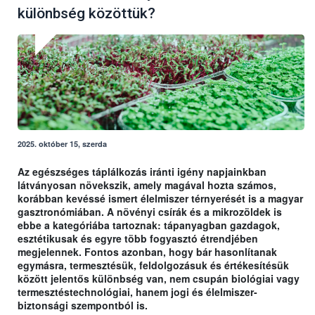
különbség közöttük?
2025. október 15, szerda
Az egészséges táplálkozás iránti igény napjainkban
látványosan növekszik, amely magával hozta számos,
korábban kevéssé ismert élelmiszer térnyerését is a magyar
gasztronómiában. A növényi csírák és a mikrozöldek is
ebbe a kategóriába tartoznak: tápanyagban gazdagok,
esztétikusak és egyre több fogyasztó étrendjében
megjelennek. Fontos azonban, hogy bár hasonlítanak
egymásra, termesztésük, feldolgozásuk és értékesítésük
között jelentős különbség van, nem csupán biológiai vagy
termesztéstechnológiai, hanem jogi és élelmiszer-
biztonsági szempontból is.