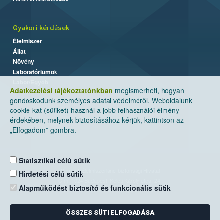
Gyakori kérdések
Élelmiszer
Állat
Növény
Laboratóriumok
Labor/Egyéb
Adatkezelési tájékoztatónkban
megismerheti, hogyan
gondoskodunk személyes adatai védelméről. Weboldalunk
cookie-kat (sütiket) használ a jobb felhasználói élmény
érdekében, melynek biztosításához kérjük, kattintson az
„Elfogadom” gombra.
Statisztikai célú sütik
Nemzeti Élelmiszerlánc-biztonsági Hivatal
Hirdetési célú sütik
Cím: 1024 Budapest, Keleti Károly utca. 24.
Alapműködést biztosító és funkcionális sütik
Levelezési cím: 1525 Budapest. Pf. 30.
ÖSSZES SÜTI ELFOGADÁSA
E-mail:
ugyfelszolgalat@nebih.gov.hu