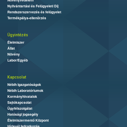
Nyilvántartási és Felügyeleti Díj
Rendszerszervezés és felügyelet
Termékpálya-ellenőrzés
Ügyintézés
Élelmiszer
Állat
Növény
Labor/Egyéb
Kapcsolat
Nébih Igazgatóságok
Nébih Laboratóriumok
Kormányhivatalok
Sajtókapcsolat
Ügyfélszolgálat
Hatósági jogsegély
Élelmiszermentő Központ
Hírlevél feliratkozás