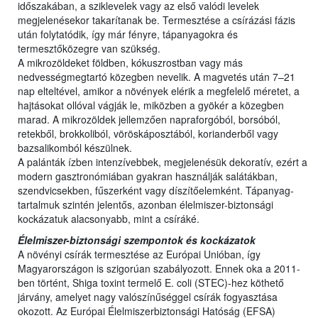
időszakában, a sziklevelek vagy az első valódi levelek
megjelenésekor takarítanak be. Termesztése a csírázási fázis
után folytatódik, így már fényre, tápanyagokra és
termesztőközegre van szükség.
A mikrozöldeket földben, kókuszrostban vagy más
nedvességmegtartó közegben nevelik. A magvetés után 7–21
nap elteltével, amikor a növények elérik a megfelelő méretet, a
hajtásokat ollóval vágják le, miközben a gyökér a közegben
marad. A mikrozöldek jellemzően napraforgóból, borsóból,
retekből, brokkoliból, vöröskáposztából, korianderből vagy
bazsalikomból készülnek.
A palánták ízben intenzívebbek, megjelenésük dekoratív, ezért a
modern gasztronómiában gyakran használják salátákban,
szendvicsekben, fűszerként vagy díszítőelemként. Tápanyag-
tartalmuk szintén jelentős, azonban élelmiszer-biztonsági
kockázatuk alacsonyabb, mint a csíráké.
Élelmiszer-biztonsági szempontok és kockázatok
A növényi csírák termesztése az Európai Unióban, így
Magyarországon is szigorúan szabályozott. Ennek oka a 2011-
ben történt, Shiga toxint termelő E. coli (STEC)-hez köthető
járvány, amelyet nagy valószínűséggel csírák fogyasztása
okozott. Az Európai Élelmiszerbiztonsági Hatóság (EFSA)