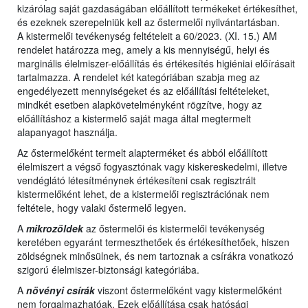
kizárólag saját gazdaságában előállított termékeket értékesíthet,
és ezeknek szerepelniük kell az őstermelői nyilvántartásban.
A kistermelői tevékenység feltételeit a 60/2023. (XI. 15.) AM
rendelet határozza meg, amely a kis mennyiségű, helyi és
marginális élelmiszer-előállítás és értékesítés higiéniai előírásait
tartalmazza. A rendelet két kategóriában szabja meg az
engedélyezett mennyiségeket és az előállítási feltételeket,
mindkét esetben alapkövetelményként rögzítve, hogy az
előállításhoz a kistermelő saját maga által megtermelt
alapanyagot használja.
Az őstermelőként termelt alapterméket és abból előállított
élelmiszert a végső fogyasztónak vagy kiskereskedelmi, illetve
vendéglátó létesítménynek értékesíteni csak regisztrált
kistermelőként lehet, de a kistermelői regisztrációnak nem
feltétele, hogy valaki őstermelő legyen.
A
mikrozöldek
az őstermelői és kistermelői tevékenység
keretében egyaránt termeszthetőek és értékesíthetőek, hiszen
zöldségnek minősülnek, és nem tartoznak a csírákra vonatkozó
szigorú élelmiszer-biztonsági kategóriába.
A
növényi csírák
viszont őstermelőként vagy kistermelőként
nem forgalmazhatóak. Ezek előállítása csak hatósági