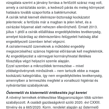
vizsgálata szerint a járvány forrása a fertőzött száraz mag volt,
amely a csíráztatás során, a kedvező párás és meleg környezet
hatására tovább szaporította a baktériumokat.
A csírák tehát kiemelt élelmiszer-biztonsági kockázatot
jelentenek: a fertőzés már a magban is jelen lehet, és a
csírázási folyamat alatt nehezen ellenőrizhető. Emiatt 2013.
július 1-jétől a csírák előállítása engedélyköteles tevékenység,
amelyet kizárólag az élelmiszerlánc-felügyeleti hatóság által
engedélyezett üzemben lehet végezni.
A csíratermesztő üzemeknek a működési engedély
megszerzéséhez számos higiéniai előírásnak kell megfelelniük.
Az engedélyezést a vármegyei kormányhivatal illetékes
főosztálya végzi helyszíni szemle alapján.
Ezzel szemben a mikrozöldek termesztése – mivel
zöldségnövénynek minősülnek – nem tartozik ebbe a magas
kockázatú kategóriába, így nem engedélyköteles tevékenység,
amennyiben a termesztés megfelel a vonatkozó higiéniai és
nyilvántartási szabályoknak.
Őstermelői és kistermelői értékesítés jogi keretei
A növényi termékek értékesítése Magyarországon több szinten
szabályozott. A családi gazdaságokról szóló 2020. évi CXXIII.
törvény és a 665/2020. Korm. rendelet alapján az őstermelő