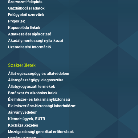
Szervezeti felépítés
Gazdálkodási adatok
Felügyeleti szervünk
Projektek
Kapcsolódó linkek
Adatkezelési tájékoztató
Akadálymentességi nyilatkozat
Üzemeltetési információ
Szakterületek
Állat-egészségügy és állatvédelem
Állategészségügyi diagnosztika
Állatgyógyászati termékek
Borászat és alkoholos italok
Élelmiszer- és takarmánybiztonság
Élelmiszerlánc-biztonsági laborhálózat
Járványvédelem
Kiemelt ügyek, EUTR
Kockázatkezelés
Mezőgazdasági genetikai erőforrások
Növényvédelem