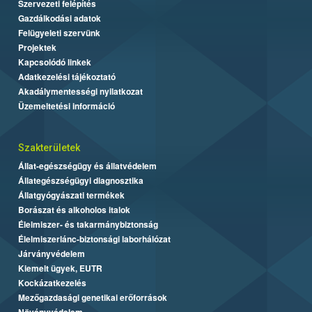
Szervezeti felépítés
Gazdálkodási adatok
Felügyeleti szervünk
Projektek
Kapcsolódó linkek
Adatkezelési tájékoztató
Akadálymentességi nyilatkozat
Üzemeltetési információ
Szakterületek
Állat-egészségügy és állatvédelem
Állategészségügyi diagnosztika
Állatgyógyászati termékek
Borászat és alkoholos italok
Élelmiszer- és takarmánybiztonság
Élelmiszerlánc-biztonsági laborhálózat
Járványvédelem
Kiemelt ügyek, EUTR
Kockázatkezelés
Mezőgazdasági genetikai erőforrások
Növényvédelem