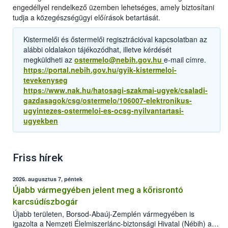
engedéllyel rendelkező üzemben lehetséges, amely biztosítani
tudja a közegészségügyi előírások betartását.
Kistermelői és őstermelői regisztrációval kapcsolatban az
alábbi oldalakon tájékozódhat, illetve kérdését
megküldheti az
ostermelo@nebih.gov.hu
e-mail címre.
https://portal.nebih.gov.hu/gyik-kistermeloi-
tevekenyseg
https://www.nak.hu/hatosagi-szakmai-ugyek/csaladi-
gazdasagok/csg/ostermelo/106007-elektronikus-
ugyintezes-ostermeloi-es-ocsg-nyilvantartasi-
ugyekben
Friss hírek
2026. augusztus 7, péntek
Újabb vármegyében jelent meg a kőrisrontó
karcsúdíszbogár
Újabb területen, Borsod-Abaúj-Zemplén vármegyében is
igazolta a Nemzeti Élelmiszerlánc-biztonsági Hivatal (Nébih) a