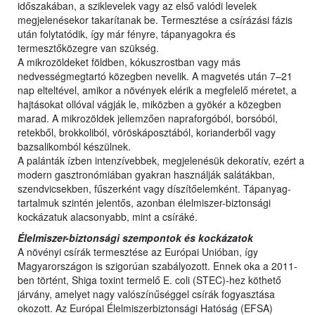
időszakában, a sziklevelek vagy az első valódi levelek
megjelenésekor takarítanak be. Termesztése a csírázási fázis
után folytatódik, így már fényre, tápanyagokra és
termesztőközegre van szükség.
A mikrozöldeket földben, kókuszrostban vagy más
nedvességmegtartó közegben nevelik. A magvetés után 7–21
nap elteltével, amikor a növények elérik a megfelelő méretet, a
hajtásokat ollóval vágják le, miközben a gyökér a közegben
marad. A mikrozöldek jellemzően napraforgóból, borsóból,
retekből, brokkoliból, vöröskáposztából, korianderből vagy
bazsalikomból készülnek.
A palánták ízben intenzívebbek, megjelenésük dekoratív, ezért a
modern gasztronómiában gyakran használják salátákban,
szendvicsekben, fűszerként vagy díszítőelemként. Tápanyag-
tartalmuk szintén jelentős, azonban élelmiszer-biztonsági
kockázatuk alacsonyabb, mint a csíráké.
Élelmiszer-biztonsági szempontok és kockázatok
A növényi csírák termesztése az Európai Unióban, így
Magyarországon is szigorúan szabályozott. Ennek oka a 2011-
ben történt, Shiga toxint termelő E. coli (STEC)-hez köthető
járvány, amelyet nagy valószínűséggel csírák fogyasztása
okozott. Az Európai Élelmiszerbiztonsági Hatóság (EFSA)