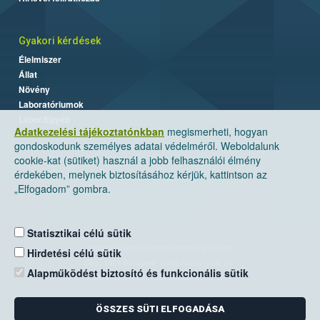
Gyakori kérdések
Élelmiszer
Állat
Növény
Laboratóriumok
Labor/Egyéb
Adatkezelési tájékoztatónkban
megismerheti, hogyan
gondoskodunk személyes adatai védelméről. Weboldalunk
cookie-kat (sütiket) használ a jobb felhasználói élmény
érdekében, melynek biztosításához kérjük, kattintson az
„Elfogadom” gombra.
Statisztikai célú sütik
Nemzeti Élelmiszerlánc-biztonsági Hivatal
Hirdetési célú sütik
Cím: 1024 Budapest, Keleti Károly utca. 24.
Alapműködést biztosító és funkcionális sütik
Levelezési cím: 1525 Budapest. Pf. 30.
ÖSSZES SÜTI ELFOGADÁSA
E-mail:
ugyfelszolgalat@nebih.gov.hu