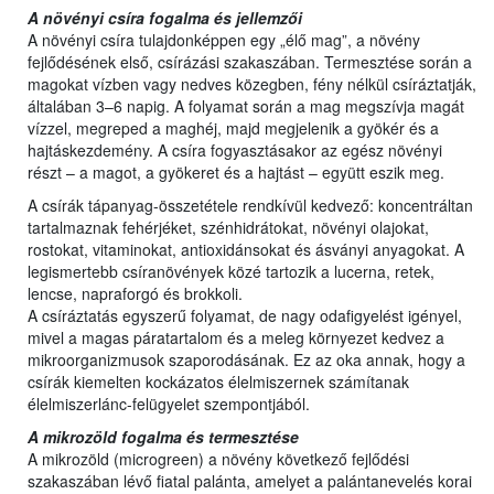
A növényi csíra fogalma és jellemzői
A növényi csíra tulajdonképpen egy „élő mag”, a növény
fejlődésének első, csírázási szakaszában. Termesztése során a
magokat vízben vagy nedves közegben, fény nélkül csíráztatják,
általában 3–6 napig. A folyamat során a mag megszívja magát
vízzel, megreped a maghéj, majd megjelenik a gyökér és a
hajtáskezdemény. A csíra fogyasztásakor az egész növényi
részt – a magot, a gyökeret és a hajtást – együtt eszik meg.
A csírák tápanyag-összetétele rendkívül kedvező: koncentráltan
tartalmaznak fehérjéket, szénhidrátokat, növényi olajokat,
rostokat, vitaminokat, antioxidánsokat és ásványi anyagokat. A
legismertebb csíranövények közé tartozik a lucerna, retek,
lencse, napraforgó és brokkoli.
A csíráztatás egyszerű folyamat, de nagy odafigyelést igényel,
mivel a magas páratartalom és a meleg környezet kedvez a
mikroorganizmusok szaporodásának. Ez az oka annak, hogy a
csírák kiemelten kockázatos élelmiszernek számítanak
élelmiszerlánc-felügyelet szempontjából.
A mikrozöld fogalma és termesztése
A mikrozöld (microgreen) a növény következő fejlődési
szakaszában lévő fiatal palánta, amelyet a palántanevelés korai