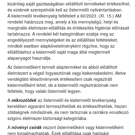
kizárólag saját gazdaságában előállított termékeket értékesíthet,
és ezeknek szerepelniük kell az őstermelői nyilvántartásban.
A kistermelői tevékenység feltételeit a 60/2023. (XI. 15.) AM
rendelet határozza meg, amely a kis mennyiségű, helyi és
marginális élelmiszer-előállítás és értékesítés higiéniai előírásait
tartalmazza. A rendelet két kategóriában szabja meg az
engedélyezett mennyiségeket és az előállítási feltételeket,
mindkét esetben alapkövetelményként rögzítve, hogy az
előállításhoz a kistermelő saját maga által megtermelt
alapanyagot használja.
Az őstermelőként termelt alapterméket és abból előállított
élelmiszert a végső fogyasztónak vagy kiskereskedelmi, illetve
vendéglátó létesítménynek értékesíteni csak regisztrált
kistermelőként lehet, de a kistermelői regisztrációnak nem
feltétele, hogy valaki őstermelő legyen.
A
mikrozöldek
az őstermelői és kistermelői tevékenység
keretében egyaránt termeszthetőek és értékesíthetőek, hiszen
zöldségnek minősülnek, és nem tartoznak a csírákra vonatkozó
szigorú élelmiszer-biztonsági kategóriába.
A
növényi csírák
viszont őstermelőként vagy kistermelőként
nem forgalmazhatóak. Ezek előállítása csak hatósági