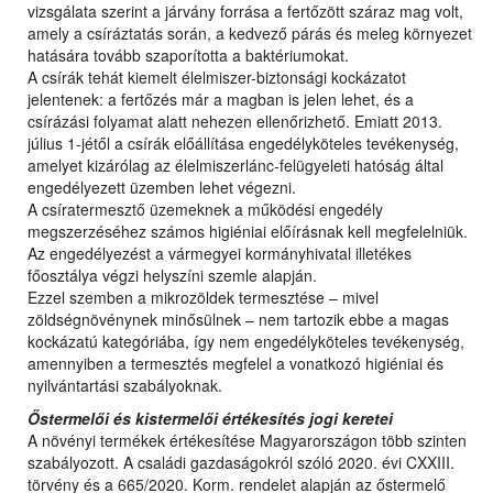
vizsgálata szerint a járvány forrása a fertőzött száraz mag volt,
amely a csíráztatás során, a kedvező párás és meleg környezet
hatására tovább szaporította a baktériumokat.
A csírák tehát kiemelt élelmiszer-biztonsági kockázatot
jelentenek: a fertőzés már a magban is jelen lehet, és a
csírázási folyamat alatt nehezen ellenőrizhető. Emiatt 2013.
július 1-jétől a csírák előállítása engedélyköteles tevékenység,
amelyet kizárólag az élelmiszerlánc-felügyeleti hatóság által
engedélyezett üzemben lehet végezni.
A csíratermesztő üzemeknek a működési engedély
megszerzéséhez számos higiéniai előírásnak kell megfelelniük.
Az engedélyezést a vármegyei kormányhivatal illetékes
főosztálya végzi helyszíni szemle alapján.
Ezzel szemben a mikrozöldek termesztése – mivel
zöldségnövénynek minősülnek – nem tartozik ebbe a magas
kockázatú kategóriába, így nem engedélyköteles tevékenység,
amennyiben a termesztés megfelel a vonatkozó higiéniai és
nyilvántartási szabályoknak.
Őstermelői és kistermelői értékesítés jogi keretei
A növényi termékek értékesítése Magyarországon több szinten
szabályozott. A családi gazdaságokról szóló 2020. évi CXXIII.
törvény és a 665/2020. Korm. rendelet alapján az őstermelő