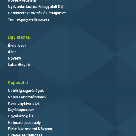
Nyilvántartási és Felügyeleti Díj
Rendszerszervezés és felügyelet
Termékpálya-ellenőrzés
Ügyintézés
Élelmiszer
Állat
Növény
Labor/Egyéb
Kapcsolat
Nébih Igazgatóságok
Nébih Laboratóriumok
Kormányhivatalok
Sajtókapcsolat
Ügyfélszolgálat
Hatósági jogsegély
Élelmiszermentő Központ
Hírlevél feliratkozás