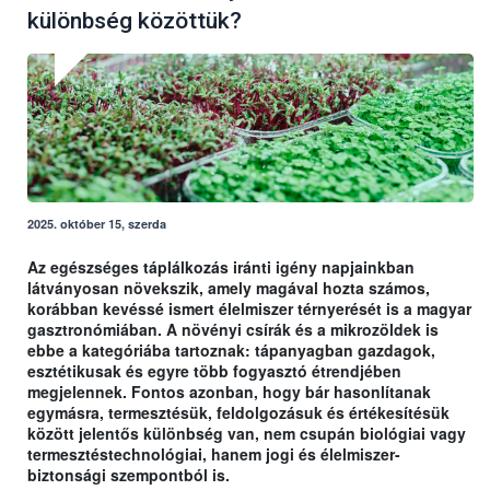
különbség közöttük?
2025. október 15, szerda
Az egészséges táplálkozás iránti igény napjainkban
látványosan növekszik, amely magával hozta számos,
korábban kevéssé ismert élelmiszer térnyerését is a magyar
gasztronómiában. A növényi csírák és a mikrozöldek is
ebbe a kategóriába tartoznak: tápanyagban gazdagok,
esztétikusak és egyre több fogyasztó étrendjében
megjelennek. Fontos azonban, hogy bár hasonlítanak
egymásra, termesztésük, feldolgozásuk és értékesítésük
között jelentős különbség van, nem csupán biológiai vagy
termesztéstechnológiai, hanem jogi és élelmiszer-
biztonsági szempontból is.