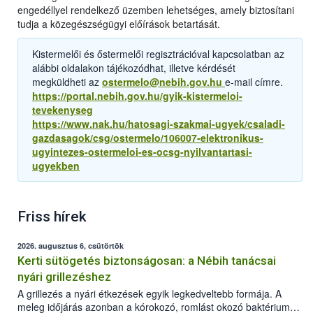
engedéllyel rendelkező üzemben lehetséges, amely biztosítani
tudja a közegészségügyi előírások betartását.
Kistermelői és őstermelői regisztrációval kapcsolatban az
alábbi oldalakon tájékozódhat, illetve kérdését
megküldheti az
ostermelo@nebih.gov.hu
e-mail címre.
https://portal.nebih.gov.hu/gyik-kistermeloi-
tevekenyseg
https://www.nak.hu/hatosagi-szakmai-ugyek/csaladi-
gazdasagok/csg/ostermelo/106007-elektronikus-
ugyintezes-ostermeloi-es-ocsg-nyilvantartasi-
ugyekben
Friss hírek
2026. augusztus 6, csütörtök
Kerti sütögetés biztonságosan: a Nébih tanácsai
nyári grillezéshez
A grillezés a nyári étkezések egyik legkedveltebb formája. A
meleg időjárás azonban a kórokozó, romlást okozó baktériumok