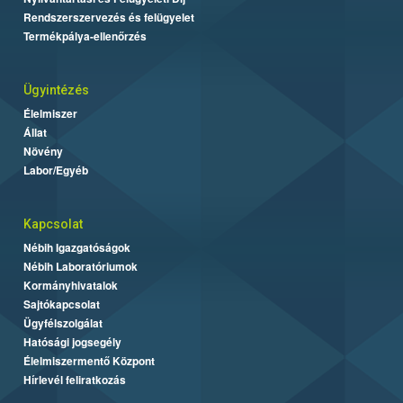
Rendszerszervezés és felügyelet
Termékpálya-ellenőrzés
Ügyintézés
Élelmiszer
Állat
Növény
Labor/Egyéb
Kapcsolat
Nébih Igazgatóságok
Nébih Laboratóriumok
Kormányhivatalok
Sajtókapcsolat
Ügyfélszolgálat
Hatósági jogsegély
Élelmiszermentő Központ
Hírlevél feliratkozás