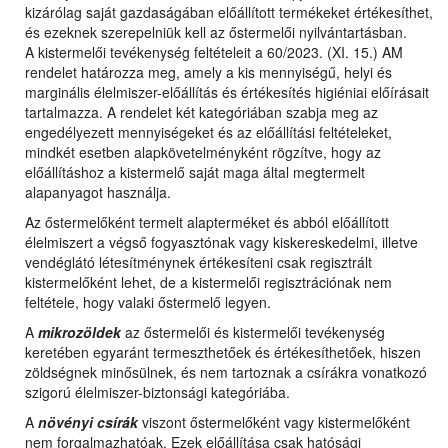
kizárólag saját gazdaságában előállított termékeket értékesíthet,
és ezeknek szerepelniük kell az őstermelői nyilvántartásban.
A kistermelői tevékenység feltételeit a 60/2023. (XI. 15.) AM
rendelet határozza meg, amely a kis mennyiségű, helyi és
marginális élelmiszer-előállítás és értékesítés higiéniai előírásait
tartalmazza. A rendelet két kategóriában szabja meg az
engedélyezett mennyiségeket és az előállítási feltételeket,
mindkét esetben alapkövetelményként rögzítve, hogy az
előállításhoz a kistermelő saját maga által megtermelt
alapanyagot használja.
Az őstermelőként termelt alapterméket és abból előállított
élelmiszert a végső fogyasztónak vagy kiskereskedelmi, illetve
vendéglátó létesítménynek értékesíteni csak regisztrált
kistermelőként lehet, de a kistermelői regisztrációnak nem
feltétele, hogy valaki őstermelő legyen.
A
mikrozöldek
az őstermelői és kistermelői tevékenység
keretében egyaránt termeszthetőek és értékesíthetőek, hiszen
zöldségnek minősülnek, és nem tartoznak a csírákra vonatkozó
szigorú élelmiszer-biztonsági kategóriába.
A
növényi csírák
viszont őstermelőként vagy kistermelőként
nem forgalmazhatóak. Ezek előállítása csak hatósági