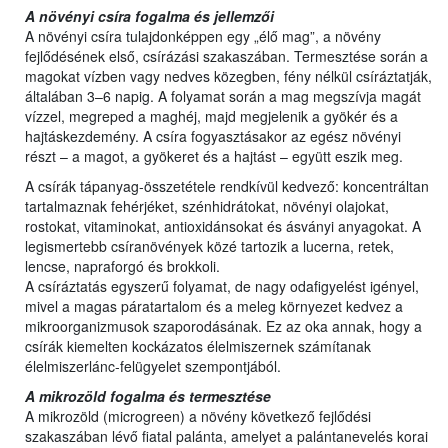
A növényi csíra fogalma és jellemzői
A növényi csíra tulajdonképpen egy „élő mag”, a növény
fejlődésének első, csírázási szakaszában. Termesztése során a
magokat vízben vagy nedves közegben, fény nélkül csíráztatják,
általában 3–6 napig. A folyamat során a mag megszívja magát
vízzel, megreped a maghéj, majd megjelenik a gyökér és a
hajtáskezdemény. A csíra fogyasztásakor az egész növényi
részt – a magot, a gyökeret és a hajtást – együtt eszik meg.
A csírák tápanyag-összetétele rendkívül kedvező: koncentráltan
tartalmaznak fehérjéket, szénhidrátokat, növényi olajokat,
rostokat, vitaminokat, antioxidánsokat és ásványi anyagokat. A
legismertebb csíranövények közé tartozik a lucerna, retek,
lencse, napraforgó és brokkoli.
A csíráztatás egyszerű folyamat, de nagy odafigyelést igényel,
mivel a magas páratartalom és a meleg környezet kedvez a
mikroorganizmusok szaporodásának. Ez az oka annak, hogy a
csírák kiemelten kockázatos élelmiszernek számítanak
élelmiszerlánc-felügyelet szempontjából.
A mikrozöld fogalma és termesztése
A mikrozöld (microgreen) a növény következő fejlődési
szakaszában lévő fiatal palánta, amelyet a palántanevelés korai