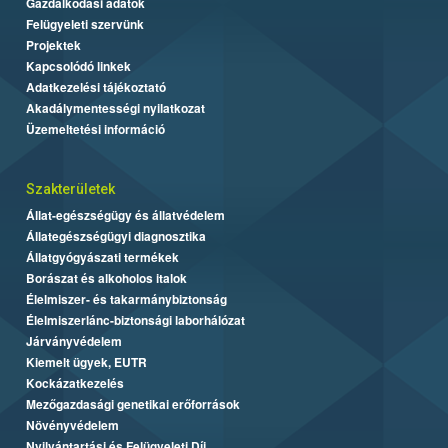
Gazdálkodási adatok
Felügyeleti szervünk
Projektek
Kapcsolódó linkek
Adatkezelési tájékoztató
Akadálymentességi nyilatkozat
Üzemeltetési információ
Szakterületek
Állat-egészségügy és állatvédelem
Állategészségügyi diagnosztika
Állatgyógyászati termékek
Borászat és alkoholos italok
Élelmiszer- és takarmánybiztonság
Élelmiszerlánc-biztonsági laborhálózat
Járványvédelem
Kiemelt ügyek, EUTR
Kockázatkezelés
Mezőgazdasági genetikai erőforrások
Növényvédelem
Nyilvántartási és Felügyeleti Díj