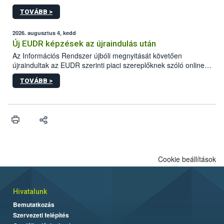
gyorsabb szaporodásának is kedvez. A szabadtéri sütögetés
TOVÁBB >
ezért nem csupán a megfelelő sütési technikáról szól: legalább
ilyen fontos az alapanyagok biztonságos kezelése, az alapvető
higiéniai szabályok betartása, a megfelelő hőkezelés, valamint a
2026. augusztus 4, kedd
maradékok szakszerű tárolása. A Nemzeti Élelmiszerlánc-
Új EUDR képzések az újraindulás után
biztonsági Hivatal (Nébih) Oktatási Programja összegyűjtötte a
Az Információs Rendszer újbóli megnyitását követően
biztonságos grillezés legfontosabb tudnivalóit.
újraindultak az EUDR szerinti piaci szereplőknek szóló online
képzések.
TOVÁBB >
Cookie beállítások
Hivatalunk
Bemutatkozás
Szervezeti felépítés