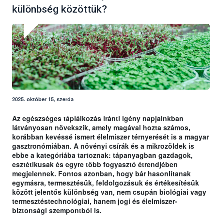
különbség közöttük?
2025. október 15, szerda
Az egészséges táplálkozás iránti igény napjainkban
látványosan növekszik, amely magával hozta számos,
korábban kevéssé ismert élelmiszer térnyerését is a magyar
gasztronómiában. A növényi csírák és a mikrozöldek is
ebbe a kategóriába tartoznak: tápanyagban gazdagok,
esztétikusak és egyre több fogyasztó étrendjében
megjelennek. Fontos azonban, hogy bár hasonlítanak
egymásra, termesztésük, feldolgozásuk és értékesítésük
között jelentős különbség van, nem csupán biológiai vagy
termesztéstechnológiai, hanem jogi és élelmiszer-
biztonsági szempontból is.