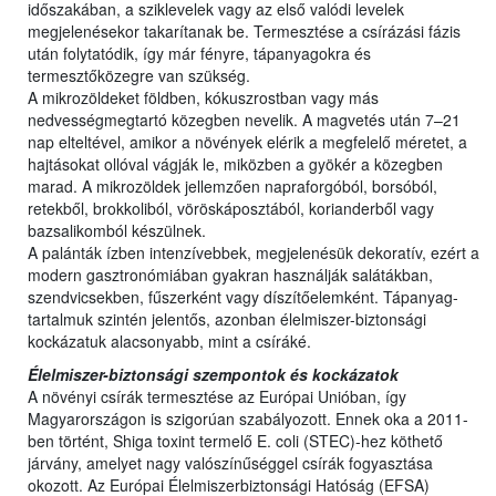
időszakában, a sziklevelek vagy az első valódi levelek
megjelenésekor takarítanak be. Termesztése a csírázási fázis
után folytatódik, így már fényre, tápanyagokra és
termesztőközegre van szükség.
A mikrozöldeket földben, kókuszrostban vagy más
nedvességmegtartó közegben nevelik. A magvetés után 7–21
nap elteltével, amikor a növények elérik a megfelelő méretet, a
hajtásokat ollóval vágják le, miközben a gyökér a közegben
marad. A mikrozöldek jellemzően napraforgóból, borsóból,
retekből, brokkoliból, vöröskáposztából, korianderből vagy
bazsalikomból készülnek.
A palánták ízben intenzívebbek, megjelenésük dekoratív, ezért a
modern gasztronómiában gyakran használják salátákban,
szendvicsekben, fűszerként vagy díszítőelemként. Tápanyag-
tartalmuk szintén jelentős, azonban élelmiszer-biztonsági
kockázatuk alacsonyabb, mint a csíráké.
Élelmiszer-biztonsági szempontok és kockázatok
A növényi csírák termesztése az Európai Unióban, így
Magyarországon is szigorúan szabályozott. Ennek oka a 2011-
ben történt, Shiga toxint termelő E. coli (STEC)-hez köthető
járvány, amelyet nagy valószínűséggel csírák fogyasztása
okozott. Az Európai Élelmiszerbiztonsági Hatóság (EFSA)