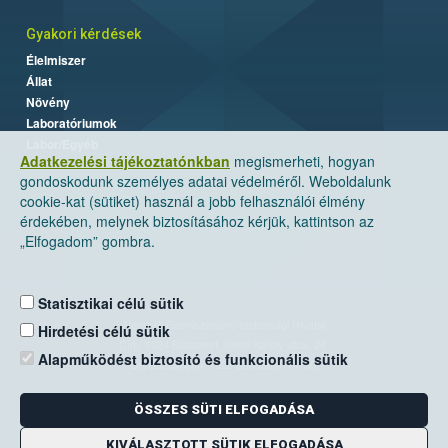
Gyakori kérdések
Élelmiszer
Állat
Növény
Laboratóriumok
Labor/Egyéb
Adatkezelési tájékoztatónkban
megismerheti, hogyan
gondoskodunk személyes adatai védelméről. Weboldalunk
cookie-kat (sütiket) használ a jobb felhasználói élmény
érdekében, melynek biztosításához kérjük, kattintson az
„Elfogadom” gombra.
Statisztikai célú sütik
Nemzeti Élelmiszerlánc-biztonsági Hivatal
Hirdetési célú sütik
Cím: 1024 Budapest, Keleti Károly utca. 24.
Alapműködést biztosító és funkcionális sütik
Levelezési cím: 1525 Budapest. Pf. 30.
ÖSSZES SÜTI ELFOGADÁSA
E-mail:
ugyfelszolgalat@nebih.gov.hu
Zöld szám: 06-80/263-244
KIVÁLASZTOTT SÜTIK ELFOGADÁSA