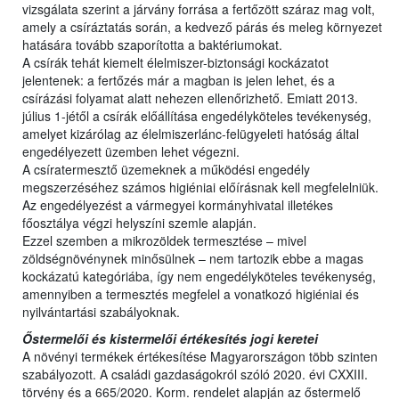
vizsgálata szerint a járvány forrása a fertőzött száraz mag volt,
amely a csíráztatás során, a kedvező párás és meleg környezet
hatására tovább szaporította a baktériumokat.
A csírák tehát kiemelt élelmiszer-biztonsági kockázatot
jelentenek: a fertőzés már a magban is jelen lehet, és a
csírázási folyamat alatt nehezen ellenőrizhető. Emiatt 2013.
július 1-jétől a csírák előállítása engedélyköteles tevékenység,
amelyet kizárólag az élelmiszerlánc-felügyeleti hatóság által
engedélyezett üzemben lehet végezni.
A csíratermesztő üzemeknek a működési engedély
megszerzéséhez számos higiéniai előírásnak kell megfelelniük.
Az engedélyezést a vármegyei kormányhivatal illetékes
főosztálya végzi helyszíni szemle alapján.
Ezzel szemben a mikrozöldek termesztése – mivel
zöldségnövénynek minősülnek – nem tartozik ebbe a magas
kockázatú kategóriába, így nem engedélyköteles tevékenység,
amennyiben a termesztés megfelel a vonatkozó higiéniai és
nyilvántartási szabályoknak.
Őstermelői és kistermelői értékesítés jogi keretei
A növényi termékek értékesítése Magyarországon több szinten
szabályozott. A családi gazdaságokról szóló 2020. évi CXXIII.
törvény és a 665/2020. Korm. rendelet alapján az őstermelő