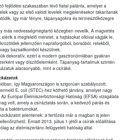
 fejlődési szakaszában lévő fiatal palánta, amelyet a
elek vagy az első valódi levelek megjelenésekor takarítanak
tatódik, így már fényre, tápanyagokra és termesztőközegre
agy más nedvességmegtartó közegben nevelik. A magvetés
elérik a megfelelő méretet, a hajtásokat ollóval vágják le,
rozöldek jellemzően napraforgóból, borsóból, retekből,
l vagy bazsalikomból készülnek.
sük dekoratív, ezért a modern gasztronómiában gyakran
zerként vagy díszítőelemként. Tápanyag-tartalmuk szintén
kázatuk alacsonyabb, mint a csíráké.
ckázatok
ióban, így Magyarországon is szigorúan szabályozott.
termelő E. coli (STEC)-hez köthető járvány, amelyet nagy
. Az Európai Élelmiszerbiztonsági Hatóság (EFSA) vizsgálata
 mag volt, amely a csíráztatás során, a kedvező párás és
ta a baktériumokat.
 kockázatot jelentenek: a fertőzés már a magban is jelen
llenőrizhető. Emiatt 2013. július 1-jétől a csírák előállítása
lag az élelmiszerlánc-felügyeleti hatóság által