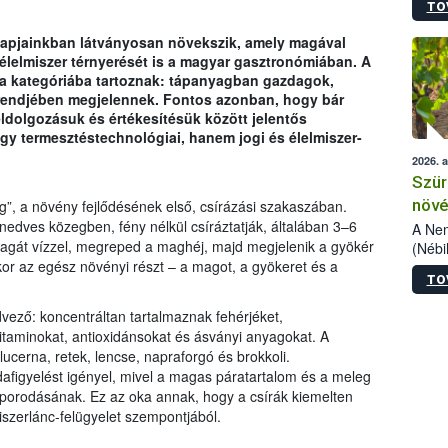
TO
kőris
jelen
 napjainkban látványosan növekszik, amely magával
talál
lelmiszer térnyerését is a magyar gasztronómiában. A
azono
 a kategóriába tartoznak: tápanyagban gazdagok,
folyta
trendjében megjelennek. Fontos azonban, hogy bár
intéz
ldolgozásuk és értékesítésük között jelentős
össze
y termesztéstechnológiai, hanem jogi és élelmiszer-
érdek
2026. 
Szür
növé
g”, a növény fejlődésének első, csírázási szakaszában.
dves közegben, fény nélkül csíráztatják, általában 3–6
szől
A Nem
agát vízzel, megreped a maghéj, majd megjelenik a gyökér
(Nébi
or az egész növényi részt – a magot, a gyökeret és a
Klart
TO
módos
egész
vező: koncentráltan tartalmaznak fehérjéket,
felha
vitaminokat, antioxidánsokat és ásványi anyagokat. A
célja
ucerna, retek, lencse, napraforgó és brokkoli.
lehet
dafigyelést igényel, mivel a magas páratartalom és a meleg
Az Or
orodásának. Ez az oka annak, hogy a csírák kiemelten
felha
szerlánc-felügyelet szempontjából.
terme