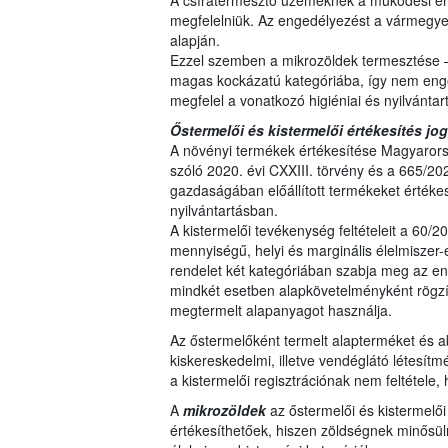
A csíratermesztő üzemeknek a működési en
megfelelniük. Az engedélyezést a vármegyei 
alapján.
Ezzel szemben a mikrozöldek termesztése 
magas kockázatú kategóriába, így nem eng
megfelel a vonatkozó higiéniai és nyilvántar
Őstermelői és kistermelői értékesítés jog
A növényi termékek értékesítése Magyarors
szóló 2020. évi CXXIII. törvény és a 665/20
gazdaságában előállított termékeket értékes
nyilvántartásban.
A kistermelői tevékenység feltételeit a 60/2
mennyiségű, helyi és marginális élelmiszer-el
rendelet két kategóriában szabja meg az eng
mindkét esetben alapkövetelményként rögzítv
megtermelt alapanyagot használja.
Az őstermelőként termelt alapterméket és ab
kiskereskedelmi, illetve vendéglátó létesítm
a kistermelői regisztrációnak nem feltétele,
A
mikrozöldek
az őstermelői és kistermelő
értékesíthetőek, hiszen zöldségnek minősül