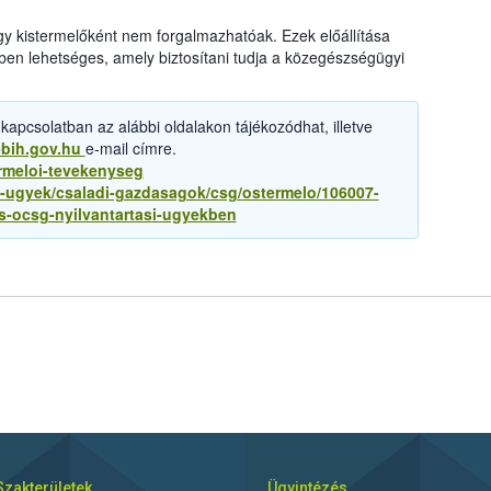
y kistermelőként nem forgalmazhatóak. Ezek előállítása
en lehetséges, amely biztosítani tudja a közegészségügyi
 kapcsolatban az alábbi oldalakon tájékozódhat, illetve
bih.gov.hu
e-mail címre.
ermeloi-tevekenyseg
-ugyek/csaladi-gazdasagok/csg/ostermelo/106007-
es-ocsg-nyilvantartasi-ugyekben
Szakterületek
Ügyintézés