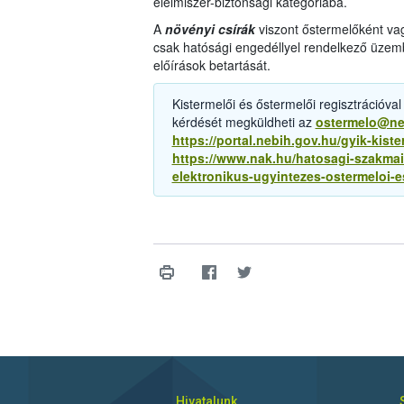
élelmiszer-biztonsági kategóriába.
A
növényi csírák
viszont őstermelőként vag
csak hatósági engedéllyel rendelkező üzemb
előírások betartását.
Kistermelői és őstermelői regisztrációval
kérdését megküldheti az
ostermelo@ne
https://portal.nebih.gov.hu/gyik-kist
https://www.nak.hu/hatosagi-szakmai
elektronikus-ugyintezes-ostermeloi-
Hivatalunk