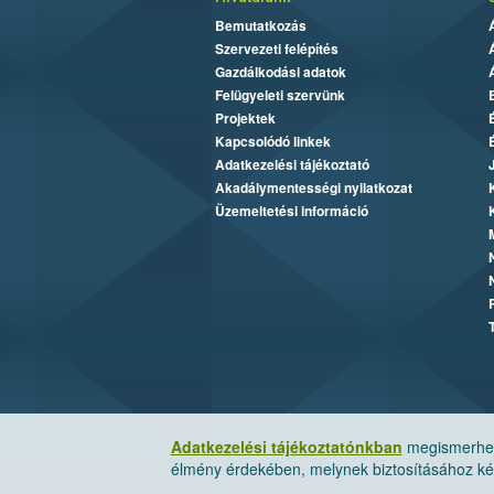
Bemutatkozás
Szervezeti felépítés
Gazdálkodási adatok
Felügyeleti szervünk
Projektek
Kapcsolódó linkek
Adatkezelési tájékoztató
Akadálymentességi nyilatkozat
Üzemeltetési információ
Adatkezelési tájékoztatónkban
megismerheti
élmény érdekében, melynek biztosításához kér