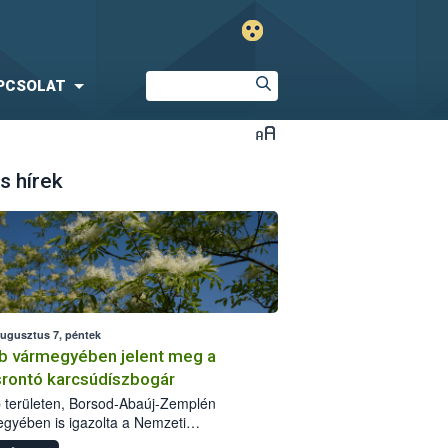
PCSOLAT
s hírek
augusztus 7, péntek
b vármegyében jelent meg a
srontó karcsúdíszbogár
 területen, Borsod-Abaúj-Zemplén
gyében is igazolta a Nemzeti
iszerlánc-biztonsági Hivatal (Nébih) a