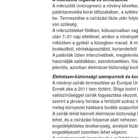
A mikrozöld (microgreen) a növény következő
palántanevelés korai időszakában, a sziklev
be. Termesztése a csírázási fázis után foly
van szükség.
A mikrozöldeket földben, kókuszrostban v
után 7–21 nap elteltével, amikor a növények 
miközben a gyökér a közegben marad. A mik
brokkoliból, vöröskáposztából, korianderbő
A palánták ízben intenzívebbek, megjelené
használják salátákban, szendvicsekben, fűs
jelentős, azonban élelmiszer-biztonsági koc
Élelmiszer-biztonsági szempontok és ko
A növényi csírák termesztése az Európai Un
Ennek oka a 2011-ben történt, Shiga toxint 
valószínűséggel csírák fogyasztása okozott
szerint a járvány forrása a fertőzött száraz
meleg környezet hatására tovább szaporítot
A csírák tehát kiemelt élelmiszer-biztonsági
lehet, és a csírázási folyamat alatt nehezen e
engedélyköteles tevékenység, amelyet kizáró
engedélyezett üzemben lehet végezni.