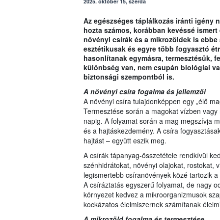
2025. október 15, szerda
Az egészséges táplálkozás iránti igény
hozta számos, korábban kevéssé ismert é
növényi csírák és a mikrozöldek is ebbe
esztétikusak és egyre több fogyasztó é
hasonlítanak egymásra, termesztésük, fe
különbség van, nem csupán biológiai vag
biztonsági szempontból is.
A növényi csíra fogalma és jellemzői
A növényi csíra tulajdonképpen egy „élő ma
Termesztése során a magokat vízben vagy ne
napig. A folyamat során a mag megszívja m
és a hajtáskezdemény. A csíra fogyasztásak
hajtást – együtt eszik meg.
A csírák tápanyag-összetétele rendkívül ked
szénhidrátokat, növényi olajokat, rostokat, 
legismertebb csíranövények közé tartozik a l
A csíráztatás egyszerű folyamat, de nagy o
környezet kedvez a mikroorganizmusok szap
kockázatos élelmiszernek számítanak élelmi
A mikrozöld fogalma és termesztése