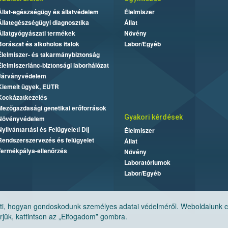
Állat-egészségügy és állatvédelem
Élelmiszer
Állategészségügyi diagnosztika
Állat
Állatgyógyászati termékek
Növény
Borászat és alkoholos italok
Labor/Egyéb
Élelmiszer- és takarmánybiztonság
Élelmiszerlánc-biztonsági laborhálózat
Járványvédelem
Kiemelt ügyek, EUTR
Kockázatkezelés
Mezőgazdasági genetikai erőforrások
Gyakori kérdések
Növényvédelem
Nyilvántartási és Felügyeleti Díj
Élelmiszer
Rendszerszervezés és felügyelet
Állat
Termékpálya-ellenőrzés
Növény
Laboratóriumok
Labor/Egyéb
, hogyan gondoskodunk személyes adatai védelméről. Weboldalunk cook
jük, kattintson az „Elfogadom” gombra.