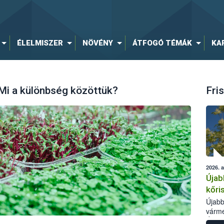
ÉLELMISZER
NÖVÉNY
ÁTFOGÓ TÉMÁK
KA
 Mi a különbség közöttük?
Fris
2026. 
Újab
kőri
Újabb
várme
Élelm