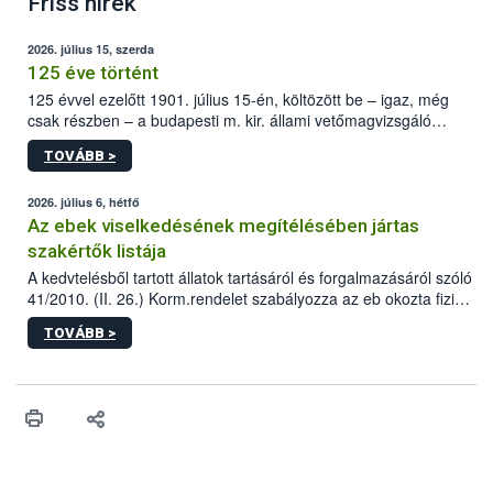
Friss hírek
2026. július 15, szerda
125 éve történt
125 évvel ezelőtt 1901. július 15-én, költözött be – igaz, még
csak részben – a budapesti m. kir. állami vetőmagvizsgáló
állomás a Kis Rókus utca 15. szám alatti, Czigler Győző által
TOVÁBB >
tervezett új épületébe.
2026. július 6, hétfő
Az ebek viselkedésének megítélésében jártas
szakértők listája
A kedvtelésből tartott állatok tartásáról és forgalmazásáról szóló
41/2010. (II. 26.) Korm.rendelet szabályozza az eb okozta fizikai
sérülés, illetve ennek veszélye keletkezésekor felmerülő
TOVÁBB >
hatósági feladatokat, valamint a veszélyes eb tartását és annak
engedélyezését. Ezen eljárások során szükség esetén be kell
vonni az ebek viselkedésének megítélésében jártas szakértőt.