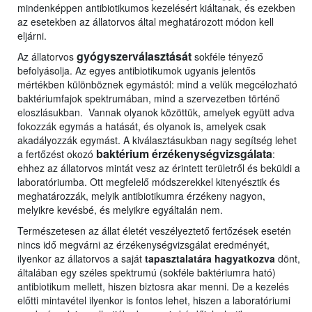
mindenképpen antibiotikumos kezelésért kiáltanak, és ezekben
az esetekben az állatorvos által meghatározott módon kell
eljárni.
gyógyszerválasztását
Az állatorvos
sokféle tényező
befolyásolja. Az egyes antibiotikumok ugyanis jelentős
mértékben különböznek egymástól: mind a velük megcélozható
baktériumfajok spektrumában, mind a szervezetben történő
eloszlásukban. Vannak olyanok közöttük, amelyek együtt adva
fokozzák egymás a hatását, és olyanok is, amelyek csak
akadályozzák egymást. A kiválasztásukban nagy segítség lehet
baktérium
érzékenységvizsgálata
a fertőzést okozó
:
ehhez az állatorvos mintát vesz az érintett területről és beküldi a
laboratóriumba. Ott megfelelő módszerekkel kitenyésztik és
meghatározzák, melyik antibiotikumra érzékeny nagyon,
melyikre kevésbé, és melyikre egyáltalán nem.
Természetesen az állat életét veszélyeztető fertőzések esetén
nincs idő megvárni az érzékenységvizsgálat eredményét,
ilyenkor az állatorvos a saját
tapasztalatára hagyatkozva
dönt,
általában egy széles spektrumú (sokféle baktériumra ható)
antibiotikum mellett, hiszen biztosra akar menni. De a kezelés
előtti mintavétel ilyenkor is fontos lehet, hiszen a laboratóriumi