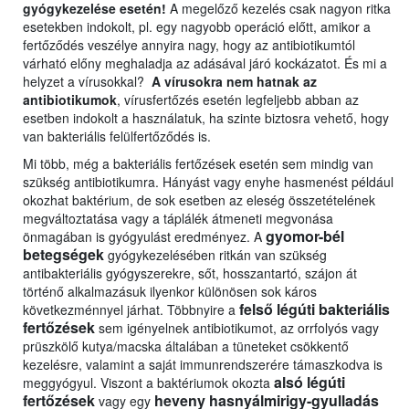
gyógykezelése esetén!
A megelőző kezelés csak nagyon ritka
esetekben indokolt, pl. egy nagyobb operáció előtt, amikor a
fertőződés veszélye annyira nagy, hogy az antibiotikumtól
várható előny meghaladja az adásával járó kockázatot. És mi a
helyzet a vírusokkal?
A vírusokra nem hatnak az
antibiotikumok
, vírusfertőzés esetén legfeljebb abban az
esetben indokolt a használatuk, ha szinte biztosra vehető, hogy
van bakteriális felülfertőződés is.
Mi több, még a bakteriális fertőzések esetén sem mindig van
szükség antibiotikumra. Hányást vagy enyhe hasmenést például
okozhat baktérium, de sok esetben az eleség összetételének
megváltoztatása vagy a táplálék átmeneti megvonása
gyomor-bél
önmagában is gyógyulást eredményez. A
betegségek
gyógykezelésében ritkán van szükség
antibakteriális gyógyszerekre, sőt, hosszantartó, szájon át
történő alkalmazásuk ilyenkor különösen sok káros
felső légúti bakteriális
következménnyel járhat. Többnyire a
fertőzések
sem igényelnek antibiotikumot, az orrfolyós vagy
prüszkölő kutya/macska általában a tüneteket csökkentő
kezelésre, valamint a saját immunrendszerére támaszkodva is
alsó légúti
meggyógyul. Viszont a baktériumok okozta
fertőzések
heveny hasnyálmirigy-gyulladás
vagy egy