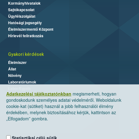
Kormányhivatalok
Sajtókapcsolat
Ügyfélszolgálat
Hatósági jogsegély
Élelmiszermentő Központ
Hírlevél feliratkozás
Gyakori kérdések
Élelmiszer
Állat
Növény
Laboratóriumok
Labor/Egyéb
Adatkezelési tájékoztatónkban
megismerheti, hogyan
gondoskodunk személyes adatai védelméről. Weboldalunk
cookie-kat (sütiket) használ a jobb felhasználói élmény
érdekében, melynek biztosításához kérjük, kattintson az
„Elfogadom” gombra.
Statisztikai célú sütik