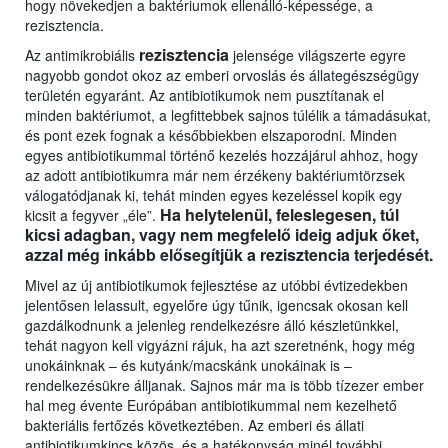
hogy növekedjen a baktériumok ellenálló-képessége, a
rezisztencia.
rezisztencia
Az antimikrobiális
jelensége világszerte egyre
nagyobb gondot okoz az emberi orvoslás és állategészségügy
területén egyaránt. Az antibiotikumok nem pusztítanak el
minden baktériumot, a legfittebbek sajnos túlélik a támadásukat,
és pont ezek fognak a későbbiekben elszaporodni. Minden
egyes antibiotikummal történő kezelés hozzájárul ahhoz, hogy
az adott antibiotikumra már nem érzékeny baktériumtörzsek
válogatódjanak ki, tehát minden egyes kezeléssel kopik egy
Ha helytelenül, feleslegesen, túl
kicsit a fegyver „éle”.
kicsi adagban, vagy nem megfelelő ideig adjuk őket,
azzal még inkább elősegítjük a rezisztencia terjedését.
Mivel az új antibiotikumok fejlesztése az utóbbi évtizedekben
jelentősen lelassult, egyelőre úgy tűnik, igencsak okosan kell
gazdálkodnunk a jelenleg rendelkezésre álló készletünkkel,
tehát nagyon kell vigyázni rájuk, ha azt szeretnénk, hogy még
unokáinknak – és kutyánk/macskánk unokáinak is –
rendelkezésükre álljanak. Sajnos már ma is több tízezer ember
hal meg évente Európában antibiotikummal nem kezelhető
bakteriális fertőzés következtében. Az emberi és állati
antibiotikumkincs közös, és a hatékonyság minél további