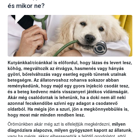
és mikor ne?
Kutyánkkal/cicánkkal is előfordul, hogy lázas és levert lesz,
köhög, megváltozik az étvágya, hasmenés vagy hányás
gyötri, bőrelváltozás vagy esetleg egyéb tünetek utalnak
betegségre. Az állatorvoshoz rohanva sokszor abban
reménykedünk, hogy majd egy gyors injekció csodát tesz,
és a beteg kedvenc máris visszanyeri játékos vidámságát.
Akár még csalódottak is lehetünk, ha a doki nem áll neki
azonnal fecskendőbe szívni egy adagot a csodatevő
oldatból. Ha mégis jön a szuri, jön a megkönnyebbülés is,
hogy most már minden rendben lesz.
Örömünkben akár még azt is elfelejtjük megkérdezni,
milyen
diagnózisra alapozva, milyen gyógyszert kapott az állatunk
,
vagy ha mégis, akkor elhessegetjük a felötlő gondolatot, attól