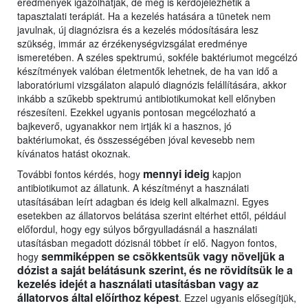
eredmények igazolhatják, de meg is kérdőjelezhetik a
tapasztalati terápiát. Ha a kezelés hatására a tünetek nem
javulnak, új diagnózisra és a kezelés módosítására lesz
szükség, immár az érzékenységvizsgálat eredménye
ismeretében. A széles spektrumú, sokféle baktériumot megcélzó
készítmények valóban életmentők lehetnek, de ha van idő a
laboratóriumi vizsgálaton alapuló diagnózis felállítására, akkor
inkább a szűkebb spektrumú antibiotikumokat kell előnyben
részesíteni. Ezekkel ugyanis pontosan megcélozható a
bajkeverő, ugyanakkor nem irtják ki a hasznos, jó
baktériumokat, és összességében jóval kevesebb nem
kívánatos hatást okoznak.
mennyi ideig
További fontos kérdés, hogy
kapjon
antibiotikumot az állatunk. A készítményt a használati
utasításában leírt adagban és ideig kell alkalmazni. Egyes
esetekben az állatorvos belátása szerint eltérhet ettől, például
előfordul, hogy egy súlyos bőrgyulladásnál a használati
utasításban megadott dózisnál többet ír elő. Nagyon fontos,
semmiképpen se csökkentsük vagy növeljük a
hogy
dózist a saját belátásunk szerint, és ne rövidítsük le a
kezelés idejét a használati utasításban vagy az
állatorvos által előírthoz képest
. Ezzel ugyanis elősegítjük,