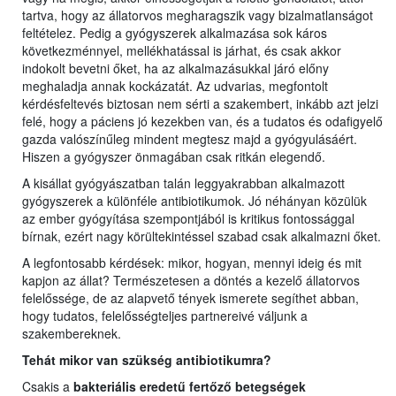
tartva, hogy az állatorvos megharagszik vagy bizalmatlanságot
feltételez. Pedig a gyógyszerek alkalmazása sok káros
következménnyel, mellékhatással is járhat, és csak akkor
indokolt bevetni őket, ha az alkalmazásukkal járó előny
meghaladja annak kockázatát. Az udvarias, megfontolt
kérdésfeltevés biztosan nem sérti a szakembert, inkább azt jelzi
felé, hogy a páciens jó kezekben van, és a tudatos és odafigyelő
gazda valószínűleg mindent megtesz majd a gyógyulásáért.
Hiszen a gyógyszer önmagában csak ritkán elegendő.
A kisállat gyógyászatban talán leggyakrabban alkalmazott
gyógyszerek a különféle antibiotikumok. Jó néhányan közülük
az ember gyógyítása szempontjából is kritikus fontossággal
bírnak, ezért nagy körültekintéssel szabad csak alkalmazni őket.
A legfontosabb kérdések: mikor, hogyan, mennyi ideig és mit
kapjon az állat? Természetesen a döntés a kezelő állatorvos
felelőssége, de az alapvető tények ismerete segíthet abban,
hogy tudatos, felelősségteljes partnereivé váljunk a
szakembereknek.
Tehát mikor van szükség antibiotikumra?
Csakis a
bakteriális eredetű fertőző betegségek