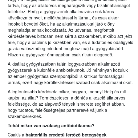
tartva, hogy az állatorvos megharagszik vagy bizalmatlanságot
feltételez. Pedig a gyógyszerek alkalmazása sok káros
következménnyel, mellékhatással is járhat, és csak akkor
indokolt bevetni őket, ha az alkalmazásukkal járó előny
meghaladja annak kockázatát. Az udvarias, megfontolt
kérdésfeltevés biztosan nem sérti a szakembert, inkább azt jelzi
felé, hogy a páciens jó kezekben van, és a tudatos és odafigyelő
gazda valószínűleg mindent megtesz majd a gyógyulásáért.
Hiszen a gyógyszer önmagában csak ritkán elegendő.
A kisállat gyógyászatban talán leggyakrabban alkalmazott
gyógyszerek a különféle antibiotikumok. Jó néhányan közülük
az ember gyógyítása szempontjából is kritikus fontossággal
bírnak, ezért nagy körültekintéssel szabad csak alkalmazni őket.
A legfontosabb kérdések: mikor, hogyan, mennyi ideig és mit
kapjon az állat? Természetesen a döntés a kezelő állatorvos
felelőssége, de az alapvető tények ismerete segíthet abban,
hogy tudatos, felelősségteljes partnereivé váljunk a
szakembereknek.
Tehát mikor van szükség antibiotikumra?
Csakis a
bakteriális eredetű fertőző betegségek