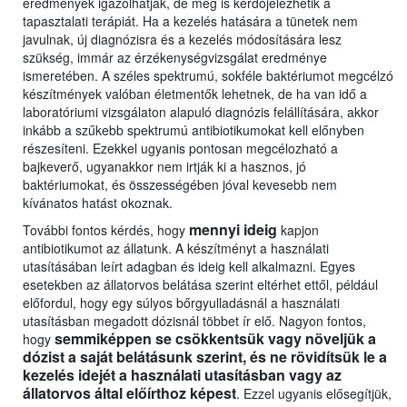
eredmények igazolhatják, de meg is kérdőjelezhetik a
tapasztalati terápiát. Ha a kezelés hatására a tünetek nem
javulnak, új diagnózisra és a kezelés módosítására lesz
szükség, immár az érzékenységvizsgálat eredménye
ismeretében. A széles spektrumú, sokféle baktériumot megcélzó
készítmények valóban életmentők lehetnek, de ha van idő a
laboratóriumi vizsgálaton alapuló diagnózis felállítására, akkor
inkább a szűkebb spektrumú antibiotikumokat kell előnyben
részesíteni. Ezekkel ugyanis pontosan megcélozható a
bajkeverő, ugyanakkor nem irtják ki a hasznos, jó
baktériumokat, és összességében jóval kevesebb nem
kívánatos hatást okoznak.
mennyi ideig
További fontos kérdés, hogy
kapjon
antibiotikumot az állatunk. A készítményt a használati
utasításában leírt adagban és ideig kell alkalmazni. Egyes
esetekben az állatorvos belátása szerint eltérhet ettől, például
előfordul, hogy egy súlyos bőrgyulladásnál a használati
utasításban megadott dózisnál többet ír elő. Nagyon fontos,
semmiképpen se csökkentsük vagy növeljük a
hogy
dózist a saját belátásunk szerint, és ne rövidítsük le a
kezelés idejét a használati utasításban vagy az
állatorvos által előírthoz képest
. Ezzel ugyanis elősegítjük,