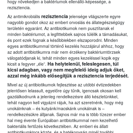
hogy növekedjen a baktériumok ellenálló-képessége, a
rezisztencia.
rezisztencia
Az antimikrobiális
jelensége világszerte egyre
nagyobb gondot okoz az emberi orvoslás és állategészségügy
területén egyaránt. Az antibiotikumok nem pusztítanak el
minden baktériumot, a legfittebbek sajnos túlélik a támadásukat,
és pont ezek fognak a későbbiekben elszaporodni. Minden
egyes antibiotikummal történő kezelés hozzájárul ahhoz, hogy
az adott antibiotikumra már nem érzékeny baktériumtörzsek
válogatódjanak ki, tehát minden egyes kezeléssel kopik egy
Ha helytelenül, feleslegesen, túl
kicsit a fegyver „éle”.
kicsi adagban, vagy nem megfelelő ideig adjuk őket,
azzal még inkább elősegítjük a rezisztencia terjedését.
Mivel az új antibiotikumok fejlesztése az utóbbi évtizedekben
jelentősen lelassult, egyelőre úgy tűnik, igencsak okosan kell
gazdálkodnunk a jelenleg rendelkezésre álló készletünkkel,
tehát nagyon kell vigyázni rájuk, ha azt szeretnénk, hogy még
unokáinknak – és kutyánk/macskánk unokáinak is –
rendelkezésükre álljanak. Sajnos már ma is több tízezer ember
hal meg évente Európában antibiotikummal nem kezelhető
bakteriális fertőzés következtében. Az emberi és állati
antibiotikumkincs közös, és a hatékonyság minél további