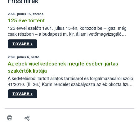
Friss hírek
2026. július 15, szerda
125 éve történt
125 évvel ezelőtt 1901. július 15-én, költözött be – igaz, még
csak részben – a budapesti m. kir. állami vetőmagvizsgáló
állomás a Kis Rókus utca 15. szám alatti, Czigler Győző által
TOVÁBB >
tervezett új épületébe.
2026. július 6, hétfő
Az ebek viselkedésének megítélésében jártas
szakértők listája
A kedvtelésből tartott állatok tartásáról és forgalmazásáról szóló
41/2010. (II. 26.) Korm.rendelet szabályozza az eb okozta fizikai
sérülés, illetve ennek veszélye keletkezésekor felmerülő
TOVÁBB >
hatósági feladatokat, valamint a veszélyes eb tartását és annak
engedélyezését. Ezen eljárások során szükség esetén be kell
vonni az ebek viselkedésének megítélésében jártas szakértőt.