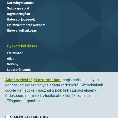
Kormányhivatalok
Sajtókapcsolat
Ügyfélszolgálat
Hatósági jogsegély
Élelmiszermentő Központ
Hírlevél feliratkozás
Gyakori kérdések
Élelmiszer
Állat
Növény
Laboratóriumok
Labor/Egyéb
Adatkezelési tájékoztatónkban
megismerheti, hogyan
gondoskodunk személyes adatai védelméről. Weboldalunk
cookie-kat (sütiket) használ a jobb felhasználói élmény
érdekében, melynek biztosításához kérjük, kattintson az
„Elfogadom” gombra.
Statisztikai célú sütik