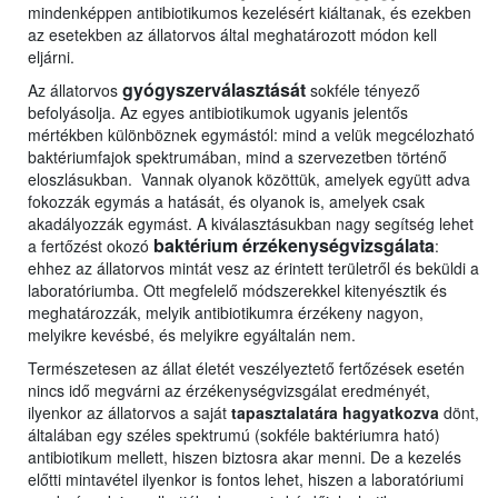
mindenképpen antibiotikumos kezelésért kiáltanak, és ezekben
az esetekben az állatorvos által meghatározott módon kell
eljárni.
gyógyszerválasztását
Az állatorvos
sokféle tényező
befolyásolja. Az egyes antibiotikumok ugyanis jelentős
mértékben különböznek egymástól: mind a velük megcélozható
baktériumfajok spektrumában, mind a szervezetben történő
eloszlásukban. Vannak olyanok közöttük, amelyek együtt adva
fokozzák egymás a hatását, és olyanok is, amelyek csak
akadályozzák egymást. A kiválasztásukban nagy segítség lehet
baktérium
érzékenységvizsgálata
a fertőzést okozó
:
ehhez az állatorvos mintát vesz az érintett területről és beküldi a
laboratóriumba. Ott megfelelő módszerekkel kitenyésztik és
meghatározzák, melyik antibiotikumra érzékeny nagyon,
melyikre kevésbé, és melyikre egyáltalán nem.
Természetesen az állat életét veszélyeztető fertőzések esetén
nincs idő megvárni az érzékenységvizsgálat eredményét,
ilyenkor az állatorvos a saját
tapasztalatára hagyatkozva
dönt,
általában egy széles spektrumú (sokféle baktériumra ható)
antibiotikum mellett, hiszen biztosra akar menni. De a kezelés
előtti mintavétel ilyenkor is fontos lehet, hiszen a laboratóriumi