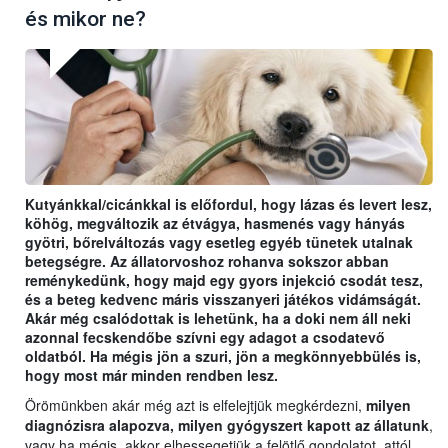
és mikor ne?
Kutyánkkal/cicánkkal is előfordul, hogy lázas és levert lesz,
köhög, megváltozik az étvágya, hasmenés vagy hányás
gyötri, bőrelváltozás vagy esetleg egyéb tünetek utalnak
betegségre. Az állatorvoshoz rohanva sokszor abban
reménykedünk, hogy majd egy gyors injekció csodát tesz,
és a beteg kedvenc máris visszanyeri játékos vidámságát.
Akár még csalódottak is lehetünk, ha a doki nem áll neki
azonnal fecskendőbe szívni egy adagot a csodatevő
oldatból. Ha mégis jön a szuri, jön a megkönnyebbülés is,
hogy most már minden rendben lesz.
Örömünkben akár még azt is elfelejtjük megkérdezni,
milyen
diagnózisra alapozva, milyen gyógyszert kapott az állatunk
,
vagy ha mégis, akkor elhessegetjük a felötlő gondolatot, attól