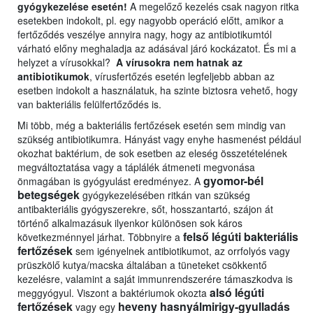
gyógykezelése esetén!
A megelőző kezelés csak nagyon ritka
esetekben indokolt, pl. egy nagyobb operáció előtt, amikor a
fertőződés veszélye annyira nagy, hogy az antibiotikumtól
várható előny meghaladja az adásával járó kockázatot. És mi a
helyzet a vírusokkal?
A vírusokra nem hatnak az
antibiotikumok
, vírusfertőzés esetén legfeljebb abban az
esetben indokolt a használatuk, ha szinte biztosra vehető, hogy
van bakteriális felülfertőződés is.
Mi több, még a bakteriális fertőzések esetén sem mindig van
szükség antibiotikumra. Hányást vagy enyhe hasmenést például
okozhat baktérium, de sok esetben az eleség összetételének
megváltoztatása vagy a táplálék átmeneti megvonása
gyomor-bél
önmagában is gyógyulást eredményez. A
betegségek
gyógykezelésében ritkán van szükség
antibakteriális gyógyszerekre, sőt, hosszantartó, szájon át
történő alkalmazásuk ilyenkor különösen sok káros
felső légúti bakteriális
következménnyel járhat. Többnyire a
fertőzések
sem igényelnek antibiotikumot, az orrfolyós vagy
prüszkölő kutya/macska általában a tüneteket csökkentő
kezelésre, valamint a saját immunrendszerére támaszkodva is
alsó légúti
meggyógyul. Viszont a baktériumok okozta
fertőzések
heveny hasnyálmirigy-gyulladás
vagy egy