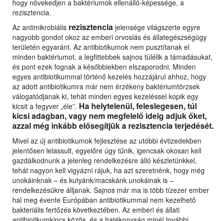
hogy növekedjen a baktériumok ellenálló-képessége, a
rezisztencia.
rezisztencia
Az antimikrobiális
jelensége világszerte egyre
nagyobb gondot okoz az emberi orvoslás és állategészségügy
területén egyaránt. Az antibiotikumok nem pusztítanak el
minden baktériumot, a legfittebbek sajnos túlélik a támadásukat,
és pont ezek fognak a későbbiekben elszaporodni. Minden
egyes antibiotikummal történő kezelés hozzájárul ahhoz, hogy
az adott antibiotikumra már nem érzékeny baktériumtörzsek
válogatódjanak ki, tehát minden egyes kezeléssel kopik egy
Ha helytelenül, feleslegesen, túl
kicsit a fegyver „éle”.
kicsi adagban, vagy nem megfelelő ideig adjuk őket,
azzal még inkább elősegítjük a rezisztencia terjedését.
Mivel az új antibiotikumok fejlesztése az utóbbi évtizedekben
jelentősen lelassult, egyelőre úgy tűnik, igencsak okosan kell
gazdálkodnunk a jelenleg rendelkezésre álló készletünkkel,
tehát nagyon kell vigyázni rájuk, ha azt szeretnénk, hogy még
unokáinknak – és kutyánk/macskánk unokáinak is –
rendelkezésükre álljanak. Sajnos már ma is több tízezer ember
hal meg évente Európában antibiotikummal nem kezelhető
bakteriális fertőzés következtében. Az emberi és állati
antibiotikumkincs közös, és a hatékonyság minél további