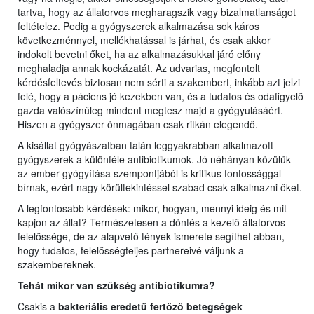
tartva, hogy az állatorvos megharagszik vagy bizalmatlanságot
feltételez. Pedig a gyógyszerek alkalmazása sok káros
következménnyel, mellékhatással is járhat, és csak akkor
indokolt bevetni őket, ha az alkalmazásukkal járó előny
meghaladja annak kockázatát. Az udvarias, megfontolt
kérdésfeltevés biztosan nem sérti a szakembert, inkább azt jelzi
felé, hogy a páciens jó kezekben van, és a tudatos és odafigyelő
gazda valószínűleg mindent megtesz majd a gyógyulásáért.
Hiszen a gyógyszer önmagában csak ritkán elegendő.
A kisállat gyógyászatban talán leggyakrabban alkalmazott
gyógyszerek a különféle antibiotikumok. Jó néhányan közülük
az ember gyógyítása szempontjából is kritikus fontossággal
bírnak, ezért nagy körültekintéssel szabad csak alkalmazni őket.
A legfontosabb kérdések: mikor, hogyan, mennyi ideig és mit
kapjon az állat? Természetesen a döntés a kezelő állatorvos
felelőssége, de az alapvető tények ismerete segíthet abban,
hogy tudatos, felelősségteljes partnereivé váljunk a
szakembereknek.
Tehát mikor van szükség antibiotikumra?
Csakis a
bakteriális eredetű fertőző betegségek