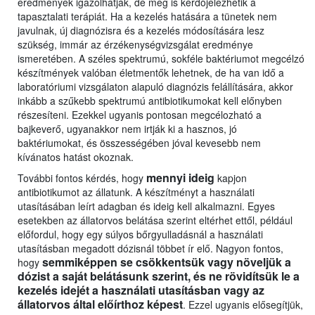
eredmények igazolhatják, de meg is kérdőjelezhetik a
tapasztalati terápiát. Ha a kezelés hatására a tünetek nem
javulnak, új diagnózisra és a kezelés módosítására lesz
szükség, immár az érzékenységvizsgálat eredménye
ismeretében. A széles spektrumú, sokféle baktériumot megcélzó
készítmények valóban életmentők lehetnek, de ha van idő a
laboratóriumi vizsgálaton alapuló diagnózis felállítására, akkor
inkább a szűkebb spektrumú antibiotikumokat kell előnyben
részesíteni. Ezekkel ugyanis pontosan megcélozható a
bajkeverő, ugyanakkor nem irtják ki a hasznos, jó
baktériumokat, és összességében jóval kevesebb nem
kívánatos hatást okoznak.
mennyi ideig
További fontos kérdés, hogy
kapjon
antibiotikumot az állatunk. A készítményt a használati
utasításában leírt adagban és ideig kell alkalmazni. Egyes
esetekben az állatorvos belátása szerint eltérhet ettől, például
előfordul, hogy egy súlyos bőrgyulladásnál a használati
utasításban megadott dózisnál többet ír elő. Nagyon fontos,
semmiképpen se csökkentsük vagy növeljük a
hogy
dózist a saját belátásunk szerint, és ne rövidítsük le a
kezelés idejét a használati utasításban vagy az
állatorvos által előírthoz képest
. Ezzel ugyanis elősegítjük,