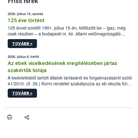
Friss hírek
2026. július 15, szerda
125 éve történt
125 évvel ezelőtt 1901. július 15-én, költözött be – igaz, még
csak részben – a budapesti m. kir. állami vetőmagvizsgáló
állomás a Kis Rókus utca 15. szám alatti, Czigler Győző által
TOVÁBB >
tervezett új épületébe.
2026. július 6, hétfő
Az ebek viselkedésének megítélésében jártas
szakértők listája
A kedvtelésből tartott állatok tartásáról és forgalmazásáról szóló
41/2010. (II. 26.) Korm.rendelet szabályozza az eb okozta fizikai
sérülés, illetve ennek veszélye keletkezésekor felmerülő
TOVÁBB >
hatósági feladatokat, valamint a veszélyes eb tartását és annak
engedélyezését. Ezen eljárások során szükség esetén be kell
vonni az ebek viselkedésének megítélésében jártas szakértőt.