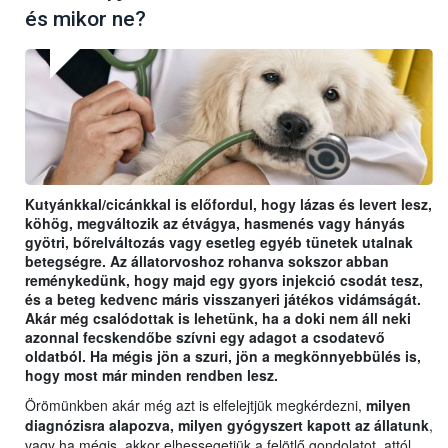
és mikor ne?
Kutyánkkal/cicánkkal is előfordul, hogy lázas és levert lesz,
köhög, megváltozik az étvágya, hasmenés vagy hányás
gyötri, bőrelváltozás vagy esetleg egyéb tünetek utalnak
betegségre. Az állatorvoshoz rohanva sokszor abban
reménykedünk, hogy majd egy gyors injekció csodát tesz,
és a beteg kedvenc máris visszanyeri játékos vidámságát.
Akár még csalódottak is lehetünk, ha a doki nem áll neki
azonnal fecskendőbe szívni egy adagot a csodatevő
oldatból. Ha mégis jön a szuri, jön a megkönnyebbülés is,
hogy most már minden rendben lesz.
Örömünkben akár még azt is elfelejtjük megkérdezni,
milyen
diagnózisra alapozva, milyen gyógyszert kapott az állatunk
,
vagy ha mégis, akkor elhessegetjük a felötlő gondolatot, attól