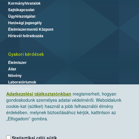
Kormányhivatalok
Sajtókapcsolat
Ügyfélszolgálat
Hatósági jogsegély
Élelmiszermentő Központ
Hírlevél feliratkozás
Gyakori kérdések
Élelmiszer
Állat
Növény
Laboratóriumok
Labor/Egyéb
Adatkezelési tájékoztatónkban
megismerheti, hogyan
gondoskodunk személyes adatai védelméről. Weboldalunk
cookie-kat (sütiket) használ a jobb felhasználói élmény
érdekében, melynek biztosításához kérjük, kattintson az
„Elfogadom” gombra.
Statisztikai célú sütik