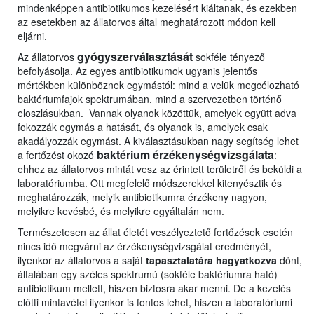
mindenképpen antibiotikumos kezelésért kiáltanak, és ezekben
az esetekben az állatorvos által meghatározott módon kell
eljárni.
gyógyszerválasztását
Az állatorvos
sokféle tényező
befolyásolja. Az egyes antibiotikumok ugyanis jelentős
mértékben különböznek egymástól: mind a velük megcélozható
baktériumfajok spektrumában, mind a szervezetben történő
eloszlásukban. Vannak olyanok közöttük, amelyek együtt adva
fokozzák egymás a hatását, és olyanok is, amelyek csak
akadályozzák egymást. A kiválasztásukban nagy segítség lehet
baktérium
érzékenységvizsgálata
a fertőzést okozó
:
ehhez az állatorvos mintát vesz az érintett területről és beküldi a
laboratóriumba. Ott megfelelő módszerekkel kitenyésztik és
meghatározzák, melyik antibiotikumra érzékeny nagyon,
melyikre kevésbé, és melyikre egyáltalán nem.
Természetesen az állat életét veszélyeztető fertőzések esetén
nincs idő megvárni az érzékenységvizsgálat eredményét,
ilyenkor az állatorvos a saját
tapasztalatára hagyatkozva
dönt,
általában egy széles spektrumú (sokféle baktériumra ható)
antibiotikum mellett, hiszen biztosra akar menni. De a kezelés
előtti mintavétel ilyenkor is fontos lehet, hiszen a laboratóriumi