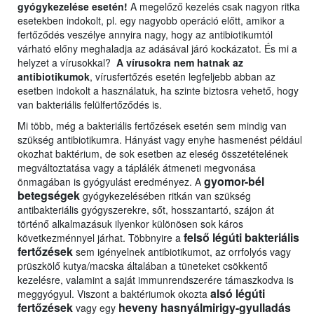
gyógykezelése esetén!
A megelőző kezelés csak nagyon ritka
esetekben indokolt, pl. egy nagyobb operáció előtt, amikor a
fertőződés veszélye annyira nagy, hogy az antibiotikumtól
várható előny meghaladja az adásával járó kockázatot. És mi a
helyzet a vírusokkal?
A vírusokra nem hatnak az
antibiotikumok
, vírusfertőzés esetén legfeljebb abban az
esetben indokolt a használatuk, ha szinte biztosra vehető, hogy
van bakteriális felülfertőződés is.
Mi több, még a bakteriális fertőzések esetén sem mindig van
szükség antibiotikumra. Hányást vagy enyhe hasmenést például
okozhat baktérium, de sok esetben az eleség összetételének
megváltoztatása vagy a táplálék átmeneti megvonása
gyomor-bél
önmagában is gyógyulást eredményez. A
betegségek
gyógykezelésében ritkán van szükség
antibakteriális gyógyszerekre, sőt, hosszantartó, szájon át
történő alkalmazásuk ilyenkor különösen sok káros
felső légúti bakteriális
következménnyel járhat. Többnyire a
fertőzések
sem igényelnek antibiotikumot, az orrfolyós vagy
prüszkölő kutya/macska általában a tüneteket csökkentő
kezelésre, valamint a saját immunrendszerére támaszkodva is
alsó légúti
meggyógyul. Viszont a baktériumok okozta
fertőzések
heveny hasnyálmirigy-gyulladás
vagy egy