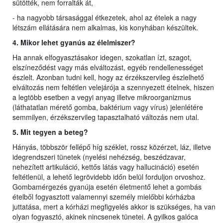
sütötték, nem forralták át,
- ha nagyobb társasággal étkezetek, ahol az ételek a nagy
létszám ellátására nem alkalmas, kis konyhában készültek.
4. Mikor lehet gyanús az élelmiszer?
Ha annak elfogyasztásakor idegen, szokatlan ízt, szagot,
elszíneződést vagy más elváltozást, egyéb rendellenességet
észlelt. Azonban tudni kell, hogy az érzékszervileg észlelhető
elváltozás nem feltétlen velejárója a szennyezett ételnek, hiszen
a legtöbb esetben a vegyi anyag illetve mikroorganizmus
(láthatatlan mérető gomba, baktérium vagy vírus) jelenlétére
semmilyen, érzékszervileg tapasztalható változás nem utal.
5. Mit tegyen a beteg?
Hányás, többször fellépő híg széklet, rossz közérzet, láz, illetve
idegrendszeri tünetek (nyelési nehézség, beszédzavar,
nehezített artikuláció, kettős látás vagy hallucináció) esetén
feltétlenül, a lehető legrövidebb időn belül forduljon orvoshoz.
Gombamérgezés gyanúja esetén életmentő lehet a gombás
ételből fogyasztott valamennyi személy mielőbbi kórházba
juttatása, mert a kórházi megfigyelés akkor is szükséges, ha van
olyan fogyasztó, akinek nincsenek tünetei. A gyilkos galóca