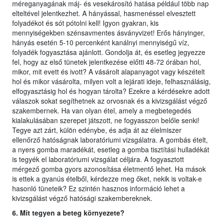
méreganyagának máj- és vesekárosító hatása például több nap
elteltével jelentkezhet. A hányással, hasmenéssel elvesztett
folyadékot és sót pótolni kell! Igyon gyakran, kis
mennyiségekben szénsavmentes ásványvizet! Erős hányinger,
hányás esetén 5-10 percenként kanálnyi mennyiségű víz,
folyadék fogyasztása ajánlott. Gondolja át, és esetleg jegyezze
fel, hogy az első tünetek jelentkezése előtti 48-72 órában hol,
mikor, mit evett és ivott? A vásárolt alapanyagot vagy készételt
hol és mikor vásárolta, milyen volt a lejárati ideje, felhasználásig,
elfogyasztásig hol és hogyan tárolta? Ezekre a kérdésekre adott
válaszok sokat segíthetnek az orvosnak és a kivizsgálást végző
szakembernek. Ha van olyan étel, amely a megbetegedés
kialakulásában szerepet játszott, ne fogyasszon belőle senki!
Tegye azt zárt, külön edénybe, és adja át az élelmiszer
ellenőrző hatóságnak laboratóriumi vizsgálatra. A gombás ételt,
a nyers gomba maradékát, esetleg a gomba tisztítási hulladékát
is tegyék el laboratóriumi vizsgálat céljára. A fogyasztott
mérgező gomba gyors azonosítása életmentő lehet. Ha mások
is ettek a gyanús ételből, kérdezze meg őket, nekik is voltak-e
hasonló tüneteik? Ez szintén hasznos információ lehet a
kivizsgálást végző hatósági szakembereknek.
6. Mit tegyen a beteg környezete?