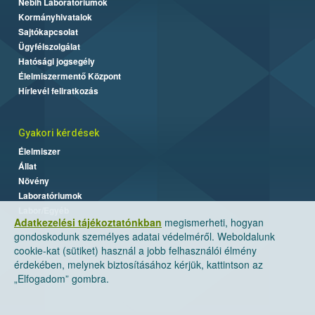
Nébih Laboratóriumok
Kormányhivatalok
Sajtókapcsolat
Ügyfélszolgálat
Hatósági jogsegély
Élelmiszermentő Központ
Hírlevél feliratkozás
Gyakori kérdések
Élelmiszer
Állat
Növény
Laboratóriumok
Labor/Egyéb
Adatkezelési tájékoztatónkban
megismerheti, hogyan
gondoskodunk személyes adatai védelméről. Weboldalunk
cookie-kat (sütiket) használ a jobb felhasználói élmény
érdekében, melynek biztosításához kérjük, kattintson az
„Elfogadom” gombra.