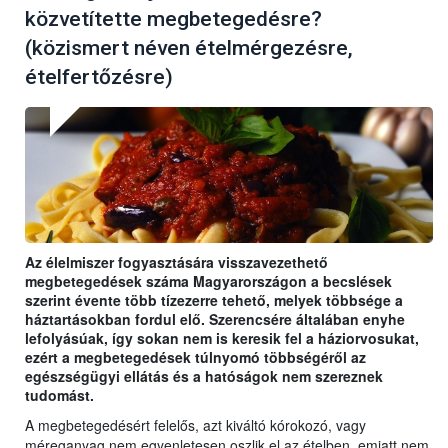
közvetítette megbetegedésre?
(közismert néven ételmérgezésre,
ételfertőzésre)
Az élelmiszer fogyasztására visszavezethető
megbetegedések száma Magyarországon a becslések
szerint évente több tízezerre tehető, melyek többsége a
háztartásokban fordul elő. Szerencsére általában enyhe
lefolyásúak, így sokan nem is keresik fel a háziorvosukat,
ezért a megbetegedések túlnyomó többségéről az
egészségügyi ellátás és a hatóságok nem szereznek
tudomást.
A megbetegedésért felelős, azt kiváltó kórokozó, vagy
méreganyag nem egyenletesen oszlik el az ételben, emiatt nem