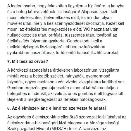
A legfontosabb, hogy fokozottan figyeljen a higiénére, a konyha
és a beteg környezetének tisztaságára! Alaposan kezet kell
mosni ételkészítés, illetve étkezés előtt, és minden olyan
művelet után, mely a kéz szennyeződését okozhatja. Kezet kell
mosni az ételkészítés megkezdése előtt, WC használat után,
hulladékkezelés után, orrfújás, tüsszentés után, továbbá az
ételkészítés folyamán gyakorta. Gondoskodni kell a
mellékhelyiségek tisztaságáról, ebben az időszakban
gyakrabban használjanak fertőtlenítő hatású tisztítószereket.
7. Mit tesz az orvos?
A kórokozó azonosítása érdekében laboratóriumi vizsgálatra
mintát vesz a betegtől: széklet, hányadék, gyomormosó
folyadék, egyes esetekben vér, vizelet vizsgálatára kerülhet sor.
Gombamérgezés gyanúja esetén azonnal kórházba utalja a
beteget és mindenkit, aki vele azonos gombás ételt fogyasztott.
Bejelenti a megbetegedést az illetékes hatóságoknak.
8. Az élelmiszer-lánc ellenőrző szervezet feladatai
Az egységes élelmiszer-lánc ellenőrző szervezet felállításával az
élelmiszerlánc-biztonságért kizárólagosan a Mezőgazdasági
Szakigazgatási Hivatal (MGSZH) felel. A szervezet az