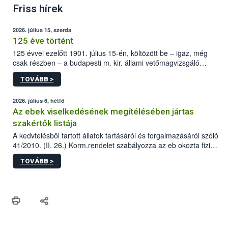
Friss hírek
2026. július 15, szerda
125 éve történt
125 évvel ezelőtt 1901. július 15-én, költözött be – igaz, még
csak részben – a budapesti m. kir. állami vetőmagvizsgáló
állomás a Kis Rókus utca 15. szám alatti, Czigler Győző által
TOVÁBB >
tervezett új épületébe.
2026. július 6, hétfő
Az ebek viselkedésének megítélésében jártas
szakértők listája
A kedvtelésből tartott állatok tartásáról és forgalmazásáról szóló
41/2010. (II. 26.) Korm.rendelet szabályozza az eb okozta fizikai
sérülés, illetve ennek veszélye keletkezésekor felmerülő
TOVÁBB >
hatósági feladatokat, valamint a veszélyes eb tartását és annak
engedélyezését. Ezen eljárások során szükség esetén be kell
vonni az ebek viselkedésének megítélésében jártas szakértőt.