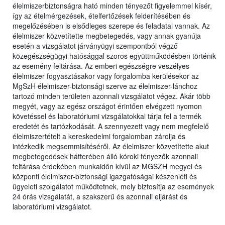
élelmiszerbiztonságra ható minden tényezőt figyelemmel kísér,
így az ételmérgezések, ételfertőzések felderítésében és
megelőzésében is elsődleges szerepe és feladatai vannak. Az
élelmiszer közvetítette megbetegedés, vagy annak gyanúja
esetén a vizsgálatot járványügyi szempontból végző
közegészségügyi hatósággal szoros együttműködésben történik
az esemény feltárása. Az emberi egészségre veszélyes
élelmiszer fogyasztásakor vagy forgalomba kerülésekor az
MgSzH élelmiszer-biztonsági szerve az élelmiszer-lánchoz
tartozó minden területen azonnali vizsgálatot végez. Akár több
megyét, vagy az egész országot érintően elvégzett nyomon
követéssel és laboratóriumi vizsgálatokkal tárja fel a termék
eredetét és tartózkodását. A szennyezett vagy nem megfelelő
élelmiszertételt a kereskedelmi forgalomban zárolja és
intézkedik megsemmisítéséről. Az élelmiszer közvetítette akut
megbetegedések hátterében álló kóroki tényezők azonnali
feltárása érdekében munkaidőn kívül az MGSZH megyei és
központi élelmiszer-biztonsági igazgatóságai készenléti és
ügyeleti szolgálatot működtetnek, mely biztosítja az események
24 órás vizsgálatát, a szakszerű és azonnali eljárást és
laboratóriumi vizsgálatot.