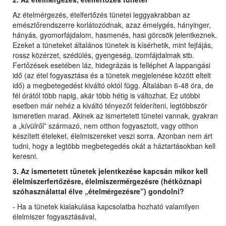
Az ételmérgezés, ételfertőzés tünetei leggyakrabban az
emésztőrendszerre korlátozódnak, azaz émelygés, hányinger,
hányás, gyomorfájdalom, hasmenés, hasi görcsök jelentkeznek.
Ezeket a tüneteket általános tünetek is kísérhetik, mint fejfájás,
rossz közérzet, szédülés, gyengeség, izomfájdalmak stb.
Fertőzések esetében láz, hidegrázás is felléphet A lappangási
idő (az étel fogyasztása és a tünetek megjelenése között eltelt
idő) a megbetegedést kiváltó októl függ. Általában 6-48 óra, de
fél órától több napig, akár több hétig is változhat. Ez utóbbi
esetben már nehéz a kiváltó tényezőt felderíteni, legtöbbször
ismeretlen marad. Akinek az ismertetett tünetei vannak, gyakran
a „kívülről” származó, nem otthon fogyasztott, vagy otthon
készített ételeket, élelmiszereket veszi sorra. Azonban nem árt
tudni, hogy a legtöbb megbetegedés okát a háztartásokban kell
keresni.
3. Az ismertetett tünetek jelentkezése kapcsán mikor kell
élelmiszerfertőzésre, élelmiszermérgezésre (hétköznapi
szóhasználattal élve „ételmérgezésre”) gondolni?
- Ha a tünetek kialakulása kapcsolatba hozható valamilyen
élelmiszer fogyasztásával,