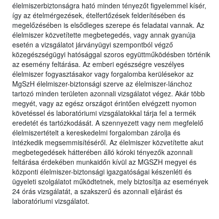
élelmiszerbiztonságra ható minden tényezőt figyelemmel kísér,
így az ételmérgezések, ételfertőzések felderítésében és
megelőzésében is elsődleges szerepe és feladatai vannak. Az
élelmiszer közvetítette megbetegedés, vagy annak gyanúja
esetén a vizsgálatot járványügyi szempontból végző
közegészségügyi hatósággal szoros együttműködésben történik
az esemény feltárása. Az emberi egészségre veszélyes
élelmiszer fogyasztásakor vagy forgalomba kerülésekor az
MgSzH élelmiszer-biztonsági szerve az élelmiszer-lánchoz
tartozó minden területen azonnali vizsgálatot végez. Akár több
megyét, vagy az egész országot érintően elvégzett nyomon
követéssel és laboratóriumi vizsgálatokkal tárja fel a termék
eredetét és tartózkodását. A szennyezett vagy nem megfelelő
élelmiszertételt a kereskedelmi forgalomban zárolja és
intézkedik megsemmisítéséről. Az élelmiszer közvetítette akut
megbetegedések hátterében álló kóroki tényezők azonnali
feltárása érdekében munkaidőn kívül az MGSZH megyei és
központi élelmiszer-biztonsági igazgatóságai készenléti és
ügyeleti szolgálatot működtetnek, mely biztosítja az események
24 órás vizsgálatát, a szakszerű és azonnali eljárást és
laboratóriumi vizsgálatot.