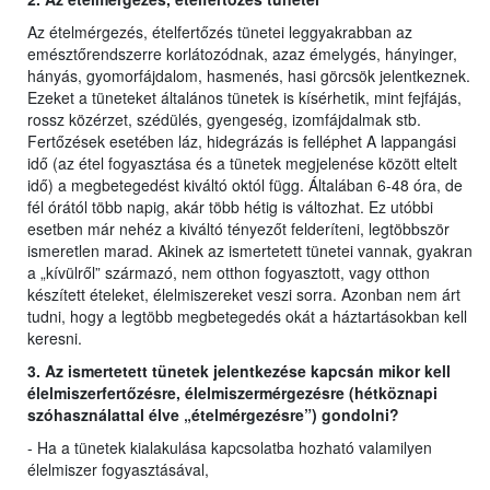
Az ételmérgezés, ételfertőzés tünetei leggyakrabban az
emésztőrendszerre korlátozódnak, azaz émelygés, hányinger,
hányás, gyomorfájdalom, hasmenés, hasi görcsök jelentkeznek.
Ezeket a tüneteket általános tünetek is kísérhetik, mint fejfájás,
rossz közérzet, szédülés, gyengeség, izomfájdalmak stb.
Fertőzések esetében láz, hidegrázás is felléphet A lappangási
idő (az étel fogyasztása és a tünetek megjelenése között eltelt
idő) a megbetegedést kiváltó októl függ. Általában 6-48 óra, de
fél órától több napig, akár több hétig is változhat. Ez utóbbi
esetben már nehéz a kiváltó tényezőt felderíteni, legtöbbször
ismeretlen marad. Akinek az ismertetett tünetei vannak, gyakran
a „kívülről” származó, nem otthon fogyasztott, vagy otthon
készített ételeket, élelmiszereket veszi sorra. Azonban nem árt
tudni, hogy a legtöbb megbetegedés okát a háztartásokban kell
keresni.
3. Az ismertetett tünetek jelentkezése kapcsán mikor kell
élelmiszerfertőzésre, élelmiszermérgezésre (hétköznapi
szóhasználattal élve „ételmérgezésre”) gondolni?
- Ha a tünetek kialakulása kapcsolatba hozható valamilyen
élelmiszer fogyasztásával,