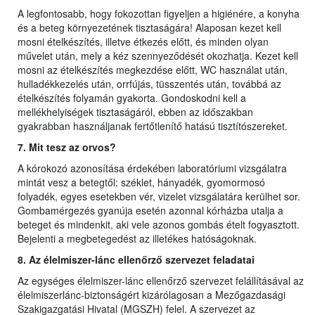
A legfontosabb, hogy fokozottan figyeljen a higiénére, a konyha
és a beteg környezetének tisztaságára! Alaposan kezet kell
mosni ételkészítés, illetve étkezés előtt, és minden olyan
művelet után, mely a kéz szennyeződését okozhatja. Kezet kell
mosni az ételkészítés megkezdése előtt, WC használat után,
hulladékkezelés után, orrfújás, tüsszentés után, továbbá az
ételkészítés folyamán gyakorta. Gondoskodni kell a
mellékhelyiségek tisztaságáról, ebben az időszakban
gyakrabban használjanak fertőtlenítő hatású tisztítószereket.
7. Mit tesz az orvos?
A kórokozó azonosítása érdekében laboratóriumi vizsgálatra
mintát vesz a betegtől: széklet, hányadék, gyomormosó
folyadék, egyes esetekben vér, vizelet vizsgálatára kerülhet sor.
Gombamérgezés gyanúja esetén azonnal kórházba utalja a
beteget és mindenkit, aki vele azonos gombás ételt fogyasztott.
Bejelenti a megbetegedést az illetékes hatóságoknak.
8. Az élelmiszer-lánc ellenőrző szervezet feladatai
Az egységes élelmiszer-lánc ellenőrző szervezet felállításával az
élelmiszerlánc-biztonságért kizárólagosan a Mezőgazdasági
Szakigazgatási Hivatal (MGSZH) felel. A szervezet az