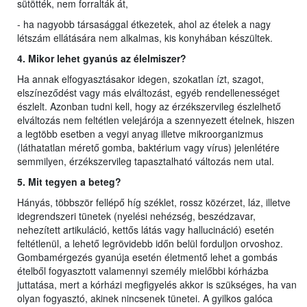
sütötték, nem forralták át,
- ha nagyobb társasággal étkezetek, ahol az ételek a nagy
létszám ellátására nem alkalmas, kis konyhában készültek.
4. Mikor lehet gyanús az élelmiszer?
Ha annak elfogyasztásakor idegen, szokatlan ízt, szagot,
elszíneződést vagy más elváltozást, egyéb rendellenességet
észlelt. Azonban tudni kell, hogy az érzékszervileg észlelhető
elváltozás nem feltétlen velejárója a szennyezett ételnek, hiszen
a legtöbb esetben a vegyi anyag illetve mikroorganizmus
(láthatatlan mérető gomba, baktérium vagy vírus) jelenlétére
semmilyen, érzékszervileg tapasztalható változás nem utal.
5. Mit tegyen a beteg?
Hányás, többször fellépő híg széklet, rossz közérzet, láz, illetve
idegrendszeri tünetek (nyelési nehézség, beszédzavar,
nehezített artikuláció, kettős látás vagy hallucináció) esetén
feltétlenül, a lehető legrövidebb időn belül forduljon orvoshoz.
Gombamérgezés gyanúja esetén életmentő lehet a gombás
ételből fogyasztott valamennyi személy mielőbbi kórházba
juttatása, mert a kórházi megfigyelés akkor is szükséges, ha van
olyan fogyasztó, akinek nincsenek tünetei. A gyilkos galóca