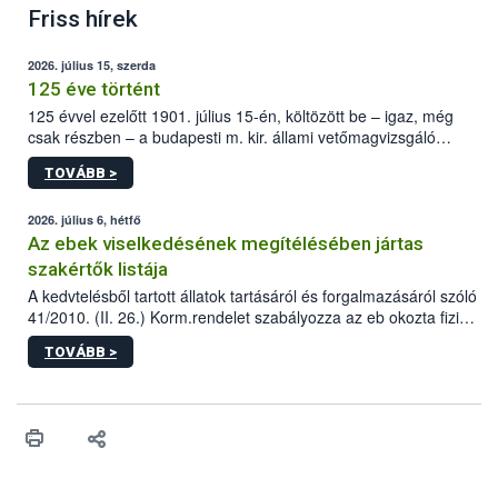
Friss hírek
2026. július 15, szerda
125 éve történt
125 évvel ezelőtt 1901. július 15-én, költözött be – igaz, még
csak részben – a budapesti m. kir. állami vetőmagvizsgáló
állomás a Kis Rókus utca 15. szám alatti, Czigler Győző által
TOVÁBB >
tervezett új épületébe.
2026. július 6, hétfő
Az ebek viselkedésének megítélésében jártas
szakértők listája
A kedvtelésből tartott állatok tartásáról és forgalmazásáról szóló
41/2010. (II. 26.) Korm.rendelet szabályozza az eb okozta fizikai
sérülés, illetve ennek veszélye keletkezésekor felmerülő
TOVÁBB >
hatósági feladatokat, valamint a veszélyes eb tartását és annak
engedélyezését. Ezen eljárások során szükség esetén be kell
vonni az ebek viselkedésének megítélésében jártas szakértőt.