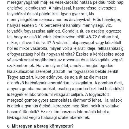
méreganyagának máj- és vesekárosító hatása például több nap
elteltével jelentkezhet. A hányással, hasmenéssel elvesztett
folyadékot és sót pótolni kell! Igyon gyakran, kis
mennyiségekben szénsavmentes ásványvizet! Erős hányinger,
hányás esetén 5-10 percenként kanálnyi mennyiségű víz,
folyadék fogyasztása ajánlott. Gondolja át, és esetleg jegyezze
fel, hogy az első tünetek jelentkezése előtti 48-72 órában hol,
mikor, mit evett és ivott? A vásárolt alapanyagot vagy készételt
hol és mikor vásárolta, milyen volt a lejárati ideje, felhasználásig,
elfogyasztásig hol és hogyan tárolta? Ezekre a kérdésekre adott
válaszok sokat segíthetnek az orvosnak és a kivizsgálást végző
szakembernek. Ha van olyan étel, amely a megbetegedés
kialakulásában szerepet játszott, ne fogyasszon belőle senki!
Tegye azt zárt, külön edénybe, és adja át az élelmiszer
ellenőrző hatóságnak laboratóriumi vizsgálatra. A gombás ételt,
a nyers gomba maradékát, esetleg a gomba tisztítási hulladékát
is tegyék el laboratóriumi vizsgálat céljára. A fogyasztott
mérgező gomba gyors azonosítása életmentő lehet. Ha mások
is ettek a gyanús ételből, kérdezze meg őket, nekik is voltak-e
hasonló tüneteik? Ez szintén hasznos információ lehet a
kivizsgálást végző hatósági szakembereknek.
6. Mit tegyen a beteg környezete?