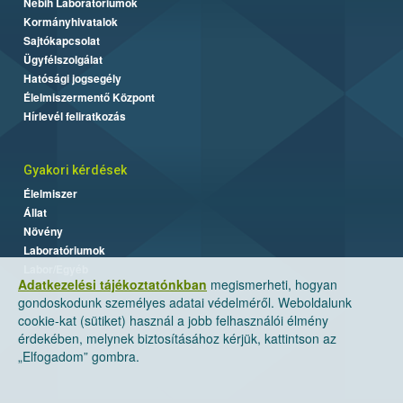
Nébih Laboratóriumok
Kormányhivatalok
Sajtókapcsolat
Ügyfélszolgálat
Hatósági jogsegély
Élelmiszermentő Központ
Hírlevél feliratkozás
Gyakori kérdések
Élelmiszer
Állat
Növény
Laboratóriumok
Labor/Egyéb
Adatkezelési tájékoztatónkban
megismerheti, hogyan
gondoskodunk személyes adatai védelméről. Weboldalunk
cookie-kat (sütiket) használ a jobb felhasználói élmény
érdekében, melynek biztosításához kérjük, kattintson az
„Elfogadom” gombra.