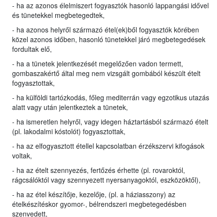
- ha az azonos élelmiszert fogyasztók hasonló lappangási idővel
és tünetekkel megbetegedtek,
- ha azonos helyről származó étel(ek)ből fogyasztók körében
közel azonos időben, hasonló tünetekkel járó megbetegedések
fordultak elő,
- ha a tünetek jelentkezését megelőzően vadon termett,
gombaszakértő által meg nem vizsgált gombából készült ételt
fogyasztottak,
- ha külföldi tartózkodás, főleg mediterrán vagy egzotikus utazás
alatt vagy után jelentkeztek a tünetek,
- ha ismeretlen helyről, vagy idegen háztartásból származó ételt
(pl. lakodalmi kóstolót) fogyasztottak,
- ha az elfogyasztott étellel kapcsolatban érzékszervi kifogások
voltak,
- ha az ételt szennyezés, fertőzés érhette (pl. rovaroktól,
rágcsálóktól vagy szennyezett nyersanyagoktól, eszközöktől),
- ha az étel készítője, kezelője, (pl. a háziasszony) az
ételkészítéskor gyomor-, bélrendszeri megbetegedésben
szenvedett,