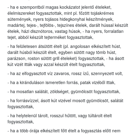
- ha e szempontból magas kockázatot jelentő ételeket,
élelmiszereket fogyasztottak, mint pl. főzött tojáskrémes
sütemények, nyers tojásos hidegkonyhai készítmények,
madártej, tejes-, tejfölös-, tejszínes ételek, darált hússal készült
ételek, házi disznótoros, vastag húsok, - ha nyers, forralatlan
tejet, abból készült tejterméket fogyasztottak,
- ha felületesen átsütött ételt (pl. angolosan elkészített húst,
darált húsból készült ételt, egyben sütött nagy tömb húst,
parázson, roston sütött grill ételeket) fogyasztottak, - ha ásott
kút vizét itták vagy azzal készült ételt fogyasztottak,
- ha az elfogyasztott víz zavaros, rossz ízű, szennyezett volt,
- ha a kiránduláson ismeretlen forrás, patak vizéből ittak,
- ha mosatlan salátát, zöldséget, gyümölcsöt fogyasztottak,
- ha forrásvízzel, ásott kút vizével mosott gyümölcsöt, salátát
fogyasztottak,
- ha helytelenül tárolt, rosszul hűtött, vagy túltárolt ételt
fogyasztottak,
- ha a több órája elkészített főtt ételt a fogyasztás előtt nem