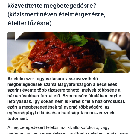
közvetítette megbetegedésre?
(közismert néven ételmérgezésre,
ételfertőzésre)
Az élelmiszer fogyasztására visszavezethető
megbetegedések száma Magyarországon a becslések
szerint évente több tízezerre tehető, melyek többsége a
háztartásokban fordul elő. Szerencsére általában enyhe
lefolyásúak, így sokan nem is keresik fel a háziorvosukat,
ezért a megbetegedések túlnyomó többségéről az
egészségügyi ellátás és a hatóságok nem szereznek
tudomást.
A megbetegedésért felelős, azt kiváltó kórokozó, vagy
méreganyag nem egyenletesen oszlik el az ételben, emiatt nem