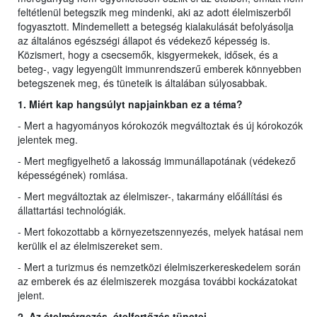
feltétlenül betegszik meg mindenki, aki az adott élelmiszerből
fogyasztott. Mindemellett a betegség kialakulását befolyásolja
az általános egészségi állapot és védekező képesség is.
Közismert, hogy a csecsemők, kisgyermekek, idősek, és a
beteg-, vagy legyengült immunrendszerű emberek könnyebben
betegszenek meg, és tüneteik is általában súlyosabbak.
1. Miért kap hangsúlyt napjainkban ez a téma?
- Mert a hagyományos kórokozók megváltoztak és új kórokozók
jelentek meg.
- Mert megfigyelhető a lakosság immunállapotának (védekező
képességének) romlása.
- Mert megváltoztak az élelmiszer-, takarmány előállítási és
állattartási technológiák.
- Mert fokozottabb a környezetszennyezés, melyek hatásai nem
kerülik el az élelmiszereket sem.
- Mert a turizmus és nemzetközi élelmiszerkereskedelem során
az emberek és az élelmiszerek mozgása további kockázatokat
jelent.
2. Az ételmérgezés, ételfertőzés tünetei