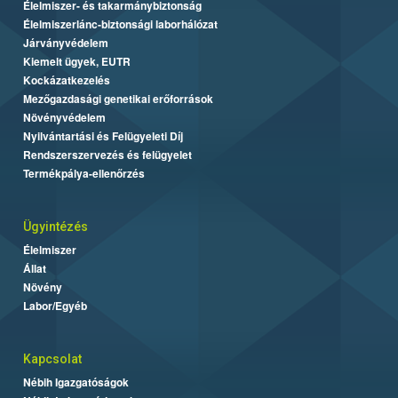
Élelmiszer- és takarmánybiztonság
Élelmiszerlánc-biztonsági laborhálózat
Járványvédelem
Kiemelt ügyek, EUTR
Kockázatkezelés
Mezőgazdasági genetikai erőforrások
Növényvédelem
Nyilvántartási és Felügyeleti Díj
Rendszerszervezés és felügyelet
Termékpálya-ellenőrzés
Ügyintézés
Élelmiszer
Állat
Növény
Labor/Egyéb
Kapcsolat
Nébih Igazgatóságok