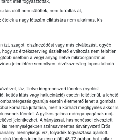
ltárolt ételt fogyasztottak,
yasztás előtt nem sütötték, nem forralták át,
 ételek a nagy létszám ellátására nem alkalmas, kis
 ízt, szagot, elszíneződést vagy más elváltozást, egyéb
, hogy az érzékszervileg észlelhető elváltozás nem feltétlen
legtöbb esetben a vegyi anyag illetve mikroorganizmus
írus) jelenlétére semmilyen, érzékszervileg tapasztalható
özérzet, láz, illetve idegrendszeri tünetek (nyelési
, kettős látás vagy hallucináció) esetén feltétlenül, a lehető
. Gombamérgezés gyanúja esetén életmentő lehet a gombás
őbbi kórházba juttatása, mert a kórházi megfigyelés akkor is
nincsenek tünetei. A gyilkos galóca méreganyagának máj-
eltével jelentkezhet. A hányással, hasmenéssel elvesztett
ran, kis mennyiségekben szénsavmentes ásványvizet! Erős
análnyi mennyiségű víz, folyadék fogyasztása ajánlott.
z első tünetek jelentkezése előtti 48-72 órában hol, mikor,