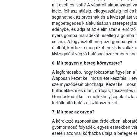
mit evett és ivott? A vásárolt alapanyagot va
ideje, felhasználásig, elfogyasztásig hol és
segíthetnek az orvosnak és a kivizsgálást 
megbetegedés kialakulásában szerepet játszo
edénybe, és adja át az élelmiszer ellenőrző
nyers gomba maradékát, esetleg a gomba tisz
céljára. A fogyasztott mérgező gomba gyors
ételből, kérdezze meg őket, nekik is voltak-
kivizsgálást végző hatósági szakemberekne
6. Mit tegyen a beteg környezete?
A legfontosabb, hogy fokozottan figyeljen a
Alaposan kezet kell mosni ételkészítés, ille
szennyeződését okozhatja. Kezet kell mosni
hulladékkezelés után, orrfújás, tüsszentés 
Gondoskodni kell a mellékhelyiségek tiszt
fertőtlenítő hatású tisztítószereket.
7. Mit tesz az orvos?
A kórokozó azonosítása érdekében laboratóri
gyomormosó folyadék, egyes esetekben vér,
esetén azonnal kórházba utalja a beteget és