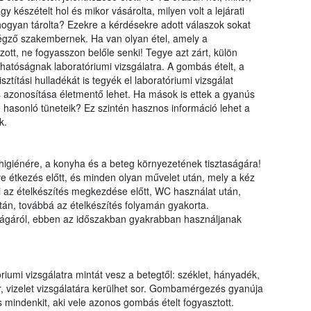
gy készételt hol és mikor vásárolta, milyen volt a lejárati
 hogyan tárolta? Ezekre a kérdésekre adott válaszok sokat
végző szakembernek. Ha van olyan étel, amely a
tt, ne fogyasszon belőle senki! Tegye azt zárt, külön
 hatóságnak laboratóriumi vizsgálatra. A gombás ételt, a
títási hulladékát is tegyék el laboratóriumi vizsgálat
 azonosítása életmentő lehet. Ha mások is ettek a gyanús
e hasonló tüneteik? Ez szintén hasznos információ lehet a
k.
 higiénére, a konyha és a beteg környezetének tisztaságára!
tve étkezés előtt, és minden olyan művelet után, mely a kéz
 az ételkészítés megkezdése előtt, WC használat után,
után, továbbá az ételkészítés folyamán gyakorta.
aságáról, ebben az időszakban gyakrabban használjanak
umi vizsgálatra mintát vesz a betegtől: széklet, hányadék,
 vizelet vizsgálatára kerülhet sor. Gombamérgezés gyanúja
 mindenkit, aki vele azonos gombás ételt fogyasztott.