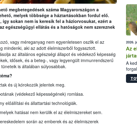
épüle
ethető megbetegedések száma Magyarországon a
tehető, melyek többsége a háztartásokban fordul elő.
 így sokan nem is keresik fel a háziorvosukat, ezért a
z egészségügyi ellátás és a hatóságok nem szereznek
okozó, vagy méreganyag nem egyenletesen oszlik el az
2026. j
g mindenki, aki az adott élelmiszerből fogyasztott.
Az e
yásolja az általános egészségi állapot és védekező képesség
járta
kek, idősek, és a beteg-, vagy legyengült immunrendszerű
A kedv
neteik is általában súlyosabbak.
forga
Korm.
 téma?
TO
sérül
ak és új kórokozók jelentek meg.
felme
veszé
apotának (védekező képességének) romlása.
Ezen 
 előállítási és állattartási technológiák.
vonni
jártas
melyek hatásai nem kerülik el az élelmiszereket sem.
rkereskedelem során az emberek és az élelmiszerek