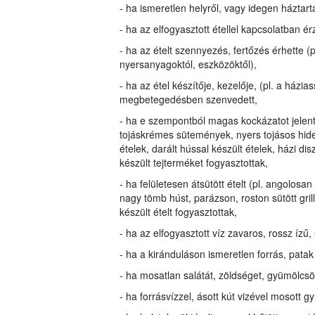
- ha ismeretlen helyről, vagy idegen háztartá
- ha az elfogyasztott étellel kapcsolatban ér
- ha az ételt szennyezés, fertőzés érhette (
nyersanyagoktól, eszközöktől),
- ha az étel készítője, kezelője, (pl. a házi
megbetegedésben szenvedett,
- ha e szempontból magas kockázatot jelentő 
tojáskrémes sütemények, nyers tojásos hideg
ételek, darált hússal készült ételek, házi dis
készült tejterméket fogyasztottak,
- ha felületesen átsütött ételt (pl. angolosan
nagy tömb húst, parázson, roston sütött grill 
készült ételt fogyasztottak,
- ha az elfogyasztott víz zavaros, rossz ízű,
- ha a kiránduláson ismeretlen forrás, patak 
- ha mosatlan salátát, zöldséget, gyümölcsö
- ha forrásvízzel, ásott kút vizével mosott g