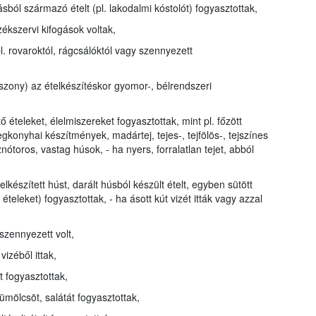
sból származó ételt (pl. lakodalmi kóstolót) fogyasztottak,
zékszervi kifogások voltak,
pl. rovaroktól, rágcsálóktól vagy szennyezett
asszony) az ételkészítéskor gyomor-, bélrendszeri
ételeket, élelmiszereket fogyasztottak, mint pl. főzött
konyhai készítmények, madártej, tejes-, tejfölös-, tejszínes
znótoros, vastag húsok, - ha nyers, forralatlan tejet, abból
 elkészített húst, darált húsból készült ételt, egyben sütött
ételeket) fogyasztottak, - ha ásott kút vizét itták vagy azzal
 szennyezett volt,
vizéből ittak,
t fogyasztottak,
yümölcsöt, salátát fogyasztottak,