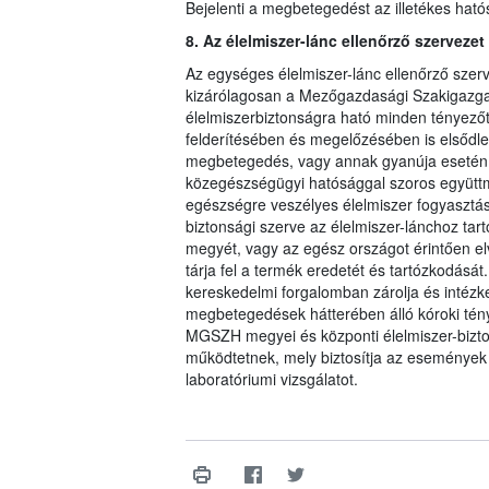
Bejelenti a megbetegedést az illetékes hat
8. Az élelmiszer-lánc ellenőrző szervezet 
Az egységes élelmiszer-lánc ellenőrző szerve
kizárólagosan a Mezőgazdasági Szakigazgat
élelmiszerbiztonságra ható minden tényezőt 
felderítésében és megelőzésében is elsődleg
megbetegedés, vagy annak gyanúja esetén a
közegészségügyi hatósággal szoros együttm
egészségre veszélyes élelmiszer fogyasztá
biztonsági szerve az élelmiszer-lánchoz tar
megyét, vagy az egész országot érintően el
tárja fel a termék eredetét és tartózkodását
kereskedelmi forgalomban zárolja és intézke
megbetegedések hátterében álló kóroki tén
MGSZH megyei és központi élelmiszer-bizton
működtetnek, mely biztosítja az események 2
laboratóriumi vizsgálatot.