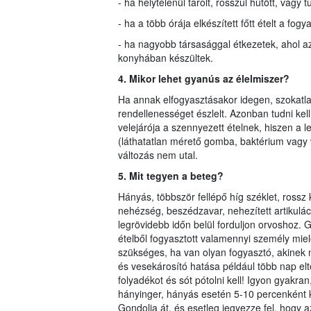
- ha helytelenül tárolt, rosszul hűtött, vagy tú
- ha a több órája elkészített főtt ételt a fog
- ha nagyobb társasággal étkezetek, ahol az
konyhában készültek.
4. Mikor lehet gyanús az élelmiszer?
Ha annak elfogyasztásakor idegen, szokatlan
rendellenességet észlelt. Azonban tudni kell
velejárója a szennyezett ételnek, hiszen a 
(láthatatlan mérető gomba, baktérium vagy v
változás nem utal.
5. Mit tegyen a beteg?
Hányás, többször fellépő híg széklet, rossz k
nehézség, beszédzavar, nehezített artikuláció
legrövidebb időn belül forduljon orvoshoz
ételből fogyasztott valamennyi személy miel
szükséges, ha van olyan fogyasztó, akinek 
és vesekárosító hatása például több nap elt
folyadékot és sót pótolni kell! Igyon gyak
hányinger, hányás esetén 5-10 percenként k
Gondolja át, és esetleg jegyezze fel, hogy a