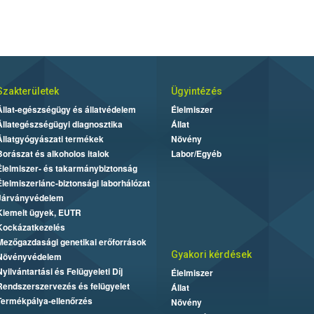
Szakterületek
Ügyintézés
Állat-egészségügy és állatvédelem
Élelmiszer
Állategészségügyi diagnosztika
Állat
Állatgyógyászati termékek
Növény
Borászat és alkoholos italok
Labor/Egyéb
Élelmiszer- és takarmánybiztonság
Élelmiszerlánc-biztonsági laborhálózat
Járványvédelem
Kiemelt ügyek, EUTR
Kockázatkezelés
Mezőgazdasági genetikai erőforrások
Gyakori kérdések
Növényvédelem
Nyilvántartási és Felügyeleti Díj
Élelmiszer
Rendszerszervezés és felügyelet
Állat
Termékpálya-ellenőrzés
Növény