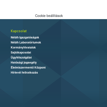
Cookie beállítások
Kapcsolat
Nébih Igazgatóságok
Nébih Laboratóriumok
Kormányhivatalok
Sajtókapcsolat
Ügyfélszolgálat
Hatósági jogsegély
Élelmiszermentő Központ
Hírlevél feliratkozás