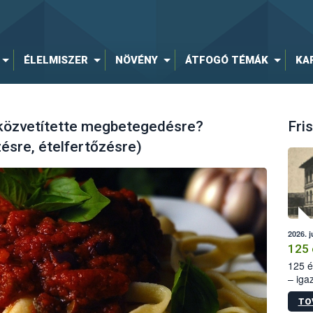
ÉLELMISZER
NÖVÉNY
ÁTFOGÓ TÉMÁK
KA
 közvetítette megbetegedésre?
Fris
ésre, ételfertőzésre)
2026. j
125 
125 é
– iga
állam
TO
15. sz