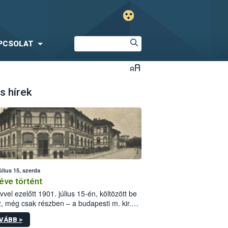
PCSOLAT
s hírek
úlius 15, szerda
éve történt
vvel ezelőtt 1901. július 15-én, költözött be
z, még csak részben – a budapesti m. kir.
i vetőmagvizsgáló állomás a Kis Rókus utca
VÁBB >
ám alatti, Czigler Győző által tervezett új