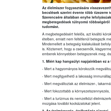
Az élelmiszer fogyasztására visszavez
becslések szerint évente több tízezerre 
Szerencsére általában enyhe lefolyásúak,
megbetegedések túlnyomó többségéről a
tudomást.
A megbetegedésért felelős, azt kiváltó kór
ételben, emiatt nem feltétlenül betegszik me
Mindemellett a betegség kialakulását befol
is. Közismert, hogy a csecsemők, kisgyerme
emberek könnyebben betegszenek meg, és tü
1. Miért kap hangsúlyt napjainkban ez a
- Mert a hagyományos kórokozók megváltozt
- Mert megfigyelhető a lakosság immunáll
- Mert megváltoztak az élelmiszer-, takarmány
- Mert fokozottabb a környezetszennyezés, 
- Mert a turizmus és nemzetközi élelmisze
mozgása további kockázatokat jelent.
2. Az ételmérgezés, ételfertőzés tünetei