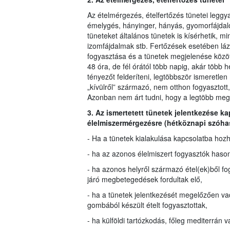
Az ételmérgezés, ételfertőzés tünetei legg
émelygés, hányinger, hányás, gyomorfájdal
tüneteket általános tünetek is kísérhetik, mi
izomfájdalmak stb. Fertőzések esetében láz, 
fogyasztása és a tünetek megjelenése között 
48 óra, de fél órától több napig, akár több h
tényezőt felderíteni, legtöbbször ismeretlen
„kívülről” származó, nem otthon fogyasztott, 
Azonban nem árt tudni, hogy a legtöbb megb
3. Az ismertetett tünetek jelentkezése ka
élelmiszermérgezésre (hétköznapi szóhas
- Ha a tünetek kialakulása kapcsolatba hozh
- ha az azonos élelmiszert fogyasztók haso
- ha azonos helyről származó étel(ek)ből f
járó megbetegedések fordultak elő,
- ha a tünetek jelentkezését megelőzően va
gombából készült ételt fogyasztottak,
- ha külföldi tartózkodás, főleg mediterrán 