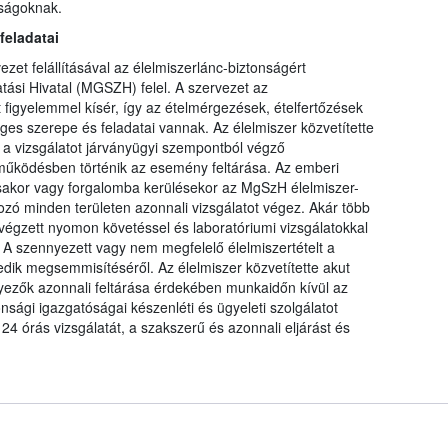
óságoknak.
feladatai
zet felállításával az élelmiszerlánc-biztonságért
ási Hivatal (MGSZH) felel. A szervezet az
figyelemmel kísér, így az ételmérgezések, ételfertőzések
es szerepe és feladatai vannak. Az élelmiszer közvetítette
 vizsgálatot járványügyi szempontból végző
űködésben történik az esemény feltárása. Az emberi
sakor vagy forgalomba kerülésekor az MgSzH élelmiszer-
tozó minden területen azonnali vizsgálatot végez. Akár több
végzett nyomon követéssel és laboratóriumi vizsgálatokkal
. A szennyezett vagy nem megfelelő élelmiszertételt a
dik megsemmisítéséről. Az élelmiszer közvetítette akut
yezők azonnali feltárása érdekében munkaidőn kívül az
sági igazgatóságai készenléti és ügyeleti szolgálatot
4 órás vizsgálatát, a szakszerű és azonnali eljárást és