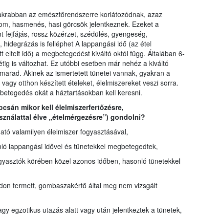
yakrabban az emésztőrendszerre korlátozódnak, azaz
om, hasmenés, hasi görcsök jelentkeznek. Ezeket a
nt fejfájás, rossz közérzet, szédülés, gyengeség,
hidegrázás is felléphet A lappangási idő (az étel
eltelt idő) a megbetegedést kiváltó októl függ. Általában 6-
étig is változhat. Ez utóbbi esetben már nehéz a kiváltó
 marad. Akinek az ismertetett tünetei vannak, gyakran a
vagy otthon készített ételeket, élelmiszereket veszi sorra.
etegedés okát a háztartásokban kell keresni.
pcsán mikor kell élelmiszerfertőzésre,
ználattal élve „ételmérgezésre”) gondolni?
ató valamilyen élelmiszer fogyasztásával,
nló lappangási idővel és tünetekkel megbetegedtek,
ogyasztók körében közel azonos időben, hasonló tünetekkel
don termett, gombaszakértő által meg nem vizsgált
vagy egzotikus utazás alatt vagy után jelentkeztek a tünetek,