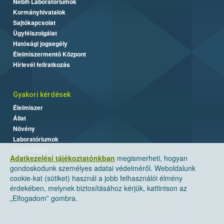
Nébih Laboratóriumok
Kormányhivatalok
Sajtókapcsolat
Ügyfélszolgálat
Hatósági jogsegély
Élelmiszermentő Központ
Hírlevél feliratkozás
Gyakori kérdések
Élelmiszer
Állat
Növény
Laboratóriumok
Labor/Egyéb
Adatkezelési tájékoztatónkban
megismerheti, hogyan
gondoskodunk személyes adatai védelméről. Weboldalunk
cookie-kat (sütiket) használ a jobb felhasználói élmény
érdekében, melynek biztosításához kérjük, kattintson az
„Elfogadom” gombra.