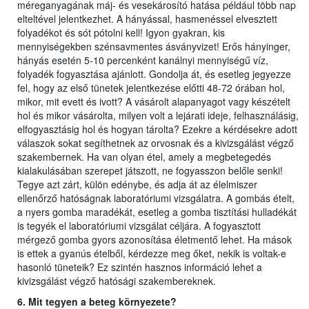
méreganyagának máj- és vesekárosító hatása például több nap
elteltével jelentkezhet. A hányással, hasmenéssel elvesztett
folyadékot és sót pótolni kell! Igyon gyakran, kis
mennyiségekben szénsavmentes ásványvizet! Erős hányinger,
hányás esetén 5-10 percenként kanálnyi mennyiségű víz,
folyadék fogyasztása ajánlott. Gondolja át, és esetleg jegyezze
fel, hogy az első tünetek jelentkezése előtti 48-72 órában hol,
mikor, mit evett és ivott? A vásárolt alapanyagot vagy készételt
hol és mikor vásárolta, milyen volt a lejárati ideje, felhasználásig,
elfogyasztásig hol és hogyan tárolta? Ezekre a kérdésekre adott
válaszok sokat segíthetnek az orvosnak és a kivizsgálást végző
szakembernek. Ha van olyan étel, amely a megbetegedés
kialakulásában szerepet játszott, ne fogyasszon belőle senki!
Tegye azt zárt, külön edénybe, és adja át az élelmiszer
ellenőrző hatóságnak laboratóriumi vizsgálatra. A gombás ételt,
a nyers gomba maradékát, esetleg a gomba tisztítási hulladékát
is tegyék el laboratóriumi vizsgálat céljára. A fogyasztott
mérgező gomba gyors azonosítása életmentő lehet. Ha mások
is ettek a gyanús ételből, kérdezze meg őket, nekik is voltak-e
hasonló tüneteik? Ez szintén hasznos információ lehet a
kivizsgálást végző hatósági szakembereknek.
6. Mit tegyen a beteg környezete?