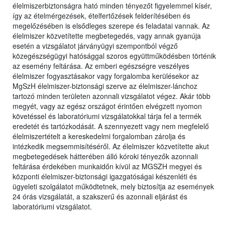
élelmiszerbiztonságra ható minden tényezőt figyelemmel kísér,
így az ételmérgezések, ételfertőzések felderítésében és
megelőzésében is elsődleges szerepe és feladatai vannak. Az
élelmiszer közvetítette megbetegedés, vagy annak gyanúja
esetén a vizsgálatot járványügyi szempontból végző
közegészségügyi hatósággal szoros együttműködésben történik
az esemény feltárása. Az emberi egészségre veszélyes
élelmiszer fogyasztásakor vagy forgalomba kerülésekor az
MgSzH élelmiszer-biztonsági szerve az élelmiszer-lánchoz
tartozó minden területen azonnali vizsgálatot végez. Akár több
megyét, vagy az egész országot érintően elvégzett nyomon
követéssel és laboratóriumi vizsgálatokkal tárja fel a termék
eredetét és tartózkodását. A szennyezett vagy nem megfelelő
élelmiszertételt a kereskedelmi forgalomban zárolja és
intézkedik megsemmisítéséről. Az élelmiszer közvetítette akut
megbetegedések hátterében álló kóroki tényezők azonnali
feltárása érdekében munkaidőn kívül az MGSZH megyei és
központi élelmiszer-biztonsági igazgatóságai készenléti és
ügyeleti szolgálatot működtetnek, mely biztosítja az események
24 órás vizsgálatát, a szakszerű és azonnali eljárást és
laboratóriumi vizsgálatot.