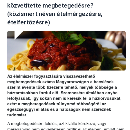
közvetítette megbetegedésre?
(közismert néven ételmérgezésre,
ételfertőzésre)
Az élelmiszer fogyasztására visszavezethető
megbetegedések száma Magyarországon a becslések
szerint évente több tízezerre tehető, melyek többsége a
háztartásokban fordul elő. Szerencsére általában enyhe
lefolyásúak, így sokan nem is keresik fel a háziorvosukat,
ezért a megbetegedések túlnyomó többségéről az
egészségügyi ellátás és a hatóságok nem szereznek
tudomást.
A megbetegedésért felelős, azt kiváltó kórokozó, vagy
méreganyag nem egyenletesen oszlik el az ételben, emiatt nem