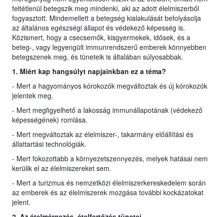
feltétlenül betegszik meg mindenki, aki az adott élelmiszerből
fogyasztott. Mindemellett a betegség kialakulását befolyásolja
az általános egészségi állapot és védekező képesség is.
Közismert, hogy a csecsemők, kisgyermekek, idősek, és a
beteg-, vagy legyengült immunrendszerű emberek könnyebben
betegszenek meg, és tüneteik is általában súlyosabbak.
1. Miért kap hangsúlyt napjainkban ez a téma?
- Mert a hagyományos kórokozók megváltoztak és új kórokozók
jelentek meg.
- Mert megfigyelhető a lakosság immunállapotának (védekező
képességének) romlása.
- Mert megváltoztak az élelmiszer-, takarmány előállítási és
állattartási technológiák.
- Mert fokozottabb a környezetszennyezés, melyek hatásai nem
kerülik el az élelmiszereket sem.
- Mert a turizmus és nemzetközi élelmiszerkereskedelem során
az emberek és az élelmiszerek mozgása további kockázatokat
jelent.
2. Az ételmérgezés, ételfertőzés tünetei