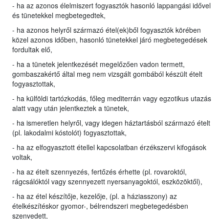
- ha az azonos élelmiszert fogyasztók hasonló lappangási idővel
és tünetekkel megbetegedtek,
- ha azonos helyről származó étel(ek)ből fogyasztók körében
közel azonos időben, hasonló tünetekkel járó megbetegedések
fordultak elő,
- ha a tünetek jelentkezését megelőzően vadon termett,
gombaszakértő által meg nem vizsgált gombából készült ételt
fogyasztottak,
- ha külföldi tartózkodás, főleg mediterrán vagy egzotikus utazás
alatt vagy után jelentkeztek a tünetek,
- ha ismeretlen helyről, vagy idegen háztartásból származó ételt
(pl. lakodalmi kóstolót) fogyasztottak,
- ha az elfogyasztott étellel kapcsolatban érzékszervi kifogások
voltak,
- ha az ételt szennyezés, fertőzés érhette (pl. rovaroktól,
rágcsálóktól vagy szennyezett nyersanyagoktól, eszközöktől),
- ha az étel készítője, kezelője, (pl. a háziasszony) az
ételkészítéskor gyomor-, bélrendszeri megbetegedésben
szenvedett,