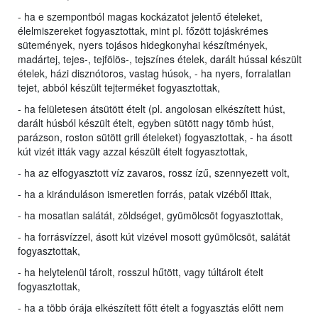
- ha e szempontból magas kockázatot jelentő ételeket,
élelmiszereket fogyasztottak, mint pl. főzött tojáskrémes
sütemények, nyers tojásos hidegkonyhai készítmények,
madártej, tejes-, tejfölös-, tejszínes ételek, darált hússal készült
ételek, házi disznótoros, vastag húsok, - ha nyers, forralatlan
tejet, abból készült tejterméket fogyasztottak,
- ha felületesen átsütött ételt (pl. angolosan elkészített húst,
darált húsból készült ételt, egyben sütött nagy tömb húst,
parázson, roston sütött grill ételeket) fogyasztottak, - ha ásott
kút vizét itták vagy azzal készült ételt fogyasztottak,
- ha az elfogyasztott víz zavaros, rossz ízű, szennyezett volt,
- ha a kiránduláson ismeretlen forrás, patak vizéből ittak,
- ha mosatlan salátát, zöldséget, gyümölcsöt fogyasztottak,
- ha forrásvízzel, ásott kút vizével mosott gyümölcsöt, salátát
fogyasztottak,
- ha helytelenül tárolt, rosszul hűtött, vagy túltárolt ételt
fogyasztottak,
- ha a több órája elkészített főtt ételt a fogyasztás előtt nem