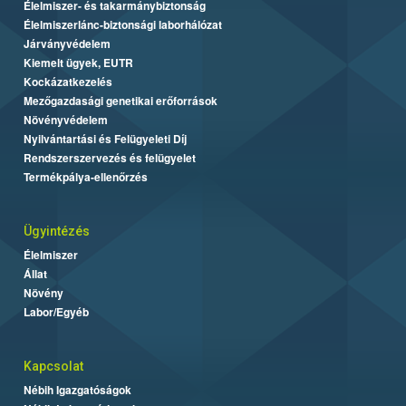
Élelmiszer- és takarmánybiztonság
Élelmiszerlánc-biztonsági laborhálózat
Járványvédelem
Kiemelt ügyek, EUTR
Kockázatkezelés
Mezőgazdasági genetikai erőforrások
Növényvédelem
Nyilvántartási és Felügyeleti Díj
Rendszerszervezés és felügyelet
Termékpálya-ellenőrzés
Ügyintézés
Élelmiszer
Állat
Növény
Labor/Egyéb
Kapcsolat
Nébih Igazgatóságok