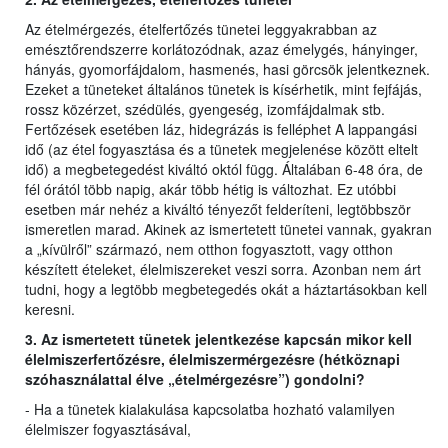
Az ételmérgezés, ételfertőzés tünetei leggyakrabban az
emésztőrendszerre korlátozódnak, azaz émelygés, hányinger,
hányás, gyomorfájdalom, hasmenés, hasi görcsök jelentkeznek.
Ezeket a tüneteket általános tünetek is kísérhetik, mint fejfájás,
rossz közérzet, szédülés, gyengeség, izomfájdalmak stb.
Fertőzések esetében láz, hidegrázás is felléphet A lappangási
idő (az étel fogyasztása és a tünetek megjelenése között eltelt
idő) a megbetegedést kiváltó októl függ. Általában 6-48 óra, de
fél órától több napig, akár több hétig is változhat. Ez utóbbi
esetben már nehéz a kiváltó tényezőt felderíteni, legtöbbször
ismeretlen marad. Akinek az ismertetett tünetei vannak, gyakran
a „kívülről” származó, nem otthon fogyasztott, vagy otthon
készített ételeket, élelmiszereket veszi sorra. Azonban nem árt
tudni, hogy a legtöbb megbetegedés okát a háztartásokban kell
keresni.
3. Az ismertetett tünetek jelentkezése kapcsán mikor kell
élelmiszerfertőzésre, élelmiszermérgezésre (hétköznapi
szóhasználattal élve „ételmérgezésre”) gondolni?
- Ha a tünetek kialakulása kapcsolatba hozható valamilyen
élelmiszer fogyasztásával,