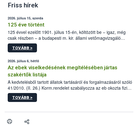
Friss hírek
2026. július 15, szerda
125 éve történt
125 évvel ezelőtt 1901. július 15-én, költözött be – igaz, még
csak részben – a budapesti m. kir. állami vetőmagvizsgáló
állomás a Kis Rókus utca 15. szám alatti, Czigler Győző által
TOVÁBB >
tervezett új épületébe.
2026. július 6, hétfő
Az ebek viselkedésének megítélésében jártas
szakértők listája
A kedvtelésből tartott állatok tartásáról és forgalmazásáról szóló
41/2010. (II. 26.) Korm.rendelet szabályozza az eb okozta fizikai
sérülés, illetve ennek veszélye keletkezésekor felmerülő
TOVÁBB >
hatósági feladatokat, valamint a veszélyes eb tartását és annak
engedélyezését. Ezen eljárások során szükség esetén be kell
vonni az ebek viselkedésének megítélésében jártas szakértőt.