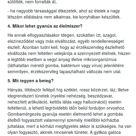
sütötték, nem forralták át,
- ha nagyobb társasággal étkezetek, ahol az ételek a nagy
létszám ellátására nem alkalmas, kis konyhában készültek.
4. Mikor lehet gyanús az élelmiszer?
Ha annak elfogyasztásakor idegen, szokatlan ízt, szagot,
elszíneződést vagy más elváltozást, egyéb rendellenességet
észlelt. Azonban tudni kell, hogy az érzékszervileg észlelhető
elváltozás nem feltétlen velejárója a szennyezett ételnek, hiszen
a legtöbb esetben a vegyi anyag illetve mikroorganizmus
(láthatatlan mérető gomba, baktérium vagy vírus) jelenlétére
semmilyen, érzékszervileg tapasztalható változás nem utal.
5. Mit tegyen a beteg?
Hányás, többször fellépő híg széklet, rossz közérzet, láz, illetve
idegrendszeri tünetek (nyelési nehézség, beszédzavar,
nehezített artikuláció, kettős látás vagy hallucináció) esetén
feltétlenül, a lehető legrövidebb időn belül forduljon orvoshoz.
Gombamérgezés gyanúja esetén életmentő lehet a gombás
ételből fogyasztott valamennyi személy mielőbbi kórházba
juttatása, mert a kórházi megfigyelés akkor is szükséges, ha van
olyan fogyasztó, akinek nincsenek tünetei. A gyilkos galóca