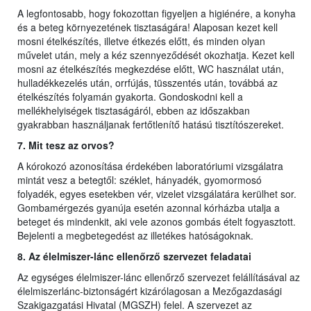
A legfontosabb, hogy fokozottan figyeljen a higiénére, a konyha
és a beteg környezetének tisztaságára! Alaposan kezet kell
mosni ételkészítés, illetve étkezés előtt, és minden olyan
művelet után, mely a kéz szennyeződését okozhatja. Kezet kell
mosni az ételkészítés megkezdése előtt, WC használat után,
hulladékkezelés után, orrfújás, tüsszentés után, továbbá az
ételkészítés folyamán gyakorta. Gondoskodni kell a
mellékhelyiségek tisztaságáról, ebben az időszakban
gyakrabban használjanak fertőtlenítő hatású tisztítószereket.
7. Mit tesz az orvos?
A kórokozó azonosítása érdekében laboratóriumi vizsgálatra
mintát vesz a betegtől: széklet, hányadék, gyomormosó
folyadék, egyes esetekben vér, vizelet vizsgálatára kerülhet sor.
Gombamérgezés gyanúja esetén azonnal kórházba utalja a
beteget és mindenkit, aki vele azonos gombás ételt fogyasztott.
Bejelenti a megbetegedést az illetékes hatóságoknak.
8. Az élelmiszer-lánc ellenőrző szervezet feladatai
Az egységes élelmiszer-lánc ellenőrző szervezet felállításával az
élelmiszerlánc-biztonságért kizárólagosan a Mezőgazdasági
Szakigazgatási Hivatal (MGSZH) felel. A szervezet az