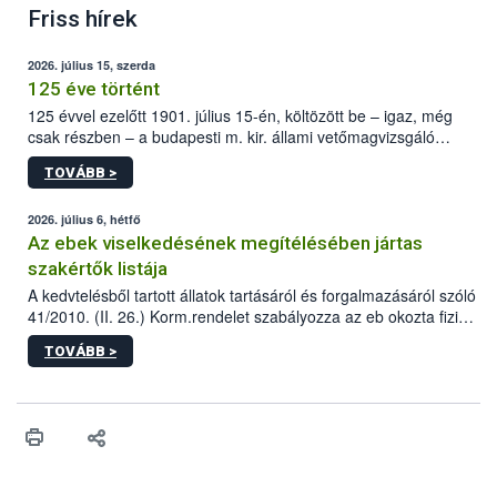
Friss hírek
2026. július 15, szerda
125 éve történt
125 évvel ezelőtt 1901. július 15-én, költözött be – igaz, még
csak részben – a budapesti m. kir. állami vetőmagvizsgáló
állomás a Kis Rókus utca 15. szám alatti, Czigler Győző által
TOVÁBB >
tervezett új épületébe.
2026. július 6, hétfő
Az ebek viselkedésének megítélésében jártas
szakértők listája
A kedvtelésből tartott állatok tartásáról és forgalmazásáról szóló
41/2010. (II. 26.) Korm.rendelet szabályozza az eb okozta fizikai
sérülés, illetve ennek veszélye keletkezésekor felmerülő
TOVÁBB >
hatósági feladatokat, valamint a veszélyes eb tartását és annak
engedélyezését. Ezen eljárások során szükség esetén be kell
vonni az ebek viselkedésének megítélésében jártas szakértőt.