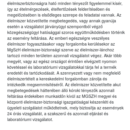
élelmiszerbiztonságra ható minden tényezőt figyelemmel kísér,
így az ételmérgezések, ételfertőzések felderítésében és
megelőzésében is elsődleges szerepe és feladatai vannak. Az
élelmiszer közvetítette megbetegedés, vagy annak gyanúja
esetén a vizsgálatot járványügyi szempontból végző
közegészségügyi hatósággal szoros együttműködésben történik
az esemény feltárása. Az emberi egészségre veszélyes
élelmiszer fogyasztásakor vagy forgalomba kerülésekor az
MgSzH élelmiszer-biztonsági szerve az élelmiszer-lánchoz
tartozó minden területen azonnali vizsgálatot végez. Akár több
megyét, vagy az egész országot érintően elvégzett nyomon
követéssel és laboratóriumi vizsgálatokkal tárja fel a termék
eredetét és tartózkodását. A szennyezett vagy nem megfelelő
élelmiszertételt a kereskedelmi forgalomban zárolja és
intézkedik megsemmisítéséről. Az élelmiszer közvetítette akut
megbetegedések hátterében álló kóroki tényezők azonnali
feltárása érdekében munkaidőn kívül az MGSZH megyei és
központi élelmiszer-biztonsági igazgatóságai készenléti és
ügyeleti szolgálatot működtetnek, mely biztosítja az események
24 órás vizsgálatát, a szakszerű és azonnali eljárást és
laboratóriumi vizsgálatot.