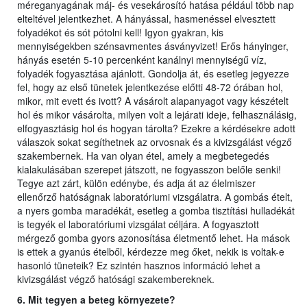
méreganyagának máj- és vesekárosító hatása például több nap
elteltével jelentkezhet. A hányással, hasmenéssel elvesztett
folyadékot és sót pótolni kell! Igyon gyakran, kis
mennyiségekben szénsavmentes ásványvizet! Erős hányinger,
hányás esetén 5-10 percenként kanálnyi mennyiségű víz,
folyadék fogyasztása ajánlott. Gondolja át, és esetleg jegyezze
fel, hogy az első tünetek jelentkezése előtti 48-72 órában hol,
mikor, mit evett és ivott? A vásárolt alapanyagot vagy készételt
hol és mikor vásárolta, milyen volt a lejárati ideje, felhasználásig,
elfogyasztásig hol és hogyan tárolta? Ezekre a kérdésekre adott
válaszok sokat segíthetnek az orvosnak és a kivizsgálást végző
szakembernek. Ha van olyan étel, amely a megbetegedés
kialakulásában szerepet játszott, ne fogyasszon belőle senki!
Tegye azt zárt, külön edénybe, és adja át az élelmiszer
ellenőrző hatóságnak laboratóriumi vizsgálatra. A gombás ételt,
a nyers gomba maradékát, esetleg a gomba tisztítási hulladékát
is tegyék el laboratóriumi vizsgálat céljára. A fogyasztott
mérgező gomba gyors azonosítása életmentő lehet. Ha mások
is ettek a gyanús ételből, kérdezze meg őket, nekik is voltak-e
hasonló tüneteik? Ez szintén hasznos információ lehet a
kivizsgálást végző hatósági szakembereknek.
6. Mit tegyen a beteg környezete?