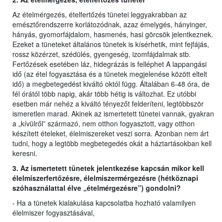
Az ételmérgezés, ételfertőzés tünetei leggyakrabban az
emésztőrendszerre korlátozódnak, azaz émelygés, hányinger,
hányás, gyomorfájdalom, hasmenés, hasi görcsök jelentkeznek.
Ezeket a tüneteket általános tünetek is kísérhetik, mint fejfájás,
rossz közérzet, szédülés, gyengeség, izomfájdalmak stb.
Fertőzések esetében láz, hidegrázás is felléphet A lappangási
idő (az étel fogyasztása és a tünetek megjelenése között eltelt
idő) a megbetegedést kiváltó októl függ. Általában 6-48 óra, de
fél órától több napig, akár több hétig is változhat. Ez utóbbi
esetben már nehéz a kiváltó tényezőt felderíteni, legtöbbször
ismeretlen marad. Akinek az ismertetett tünetei vannak, gyakran
a „kívülről” származó, nem otthon fogyasztott, vagy otthon
készített ételeket, élelmiszereket veszi sorra. Azonban nem árt
tudni, hogy a legtöbb megbetegedés okát a háztartásokban kell
keresni.
3. Az ismertetett tünetek jelentkezése kapcsán mikor kell
élelmiszerfertőzésre, élelmiszermérgezésre (hétköznapi
szóhasználattal élve „ételmérgezésre”) gondolni?
- Ha a tünetek kialakulása kapcsolatba hozható valamilyen
élelmiszer fogyasztásával,