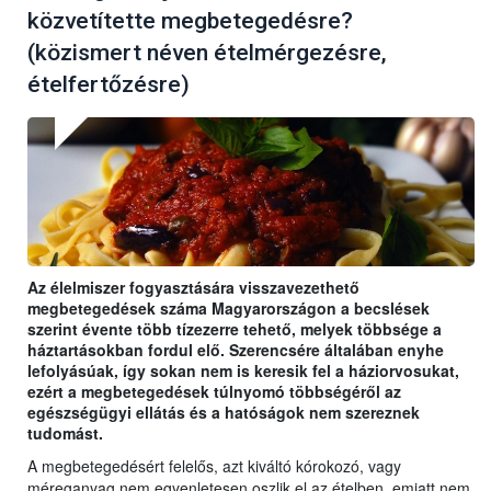
közvetítette megbetegedésre?
(közismert néven ételmérgezésre,
ételfertőzésre)
Az élelmiszer fogyasztására visszavezethető
megbetegedések száma Magyarországon a becslések
szerint évente több tízezerre tehető, melyek többsége a
háztartásokban fordul elő. Szerencsére általában enyhe
lefolyásúak, így sokan nem is keresik fel a háziorvosukat,
ezért a megbetegedések túlnyomó többségéről az
egészségügyi ellátás és a hatóságok nem szereznek
tudomást.
A megbetegedésért felelős, azt kiváltó kórokozó, vagy
méreganyag nem egyenletesen oszlik el az ételben, emiatt nem