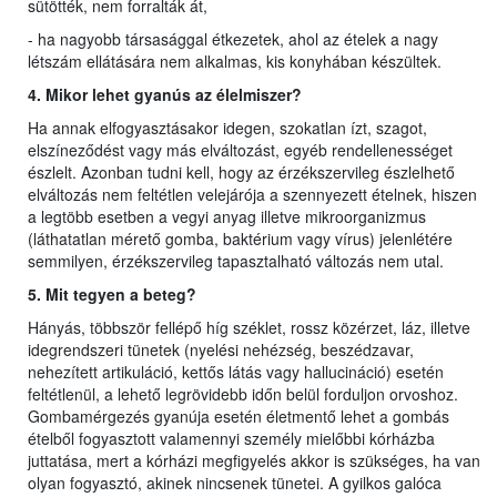
sütötték, nem forralták át,
- ha nagyobb társasággal étkezetek, ahol az ételek a nagy
létszám ellátására nem alkalmas, kis konyhában készültek.
4. Mikor lehet gyanús az élelmiszer?
Ha annak elfogyasztásakor idegen, szokatlan ízt, szagot,
elszíneződést vagy más elváltozást, egyéb rendellenességet
észlelt. Azonban tudni kell, hogy az érzékszervileg észlelhető
elváltozás nem feltétlen velejárója a szennyezett ételnek, hiszen
a legtöbb esetben a vegyi anyag illetve mikroorganizmus
(láthatatlan mérető gomba, baktérium vagy vírus) jelenlétére
semmilyen, érzékszervileg tapasztalható változás nem utal.
5. Mit tegyen a beteg?
Hányás, többször fellépő híg széklet, rossz közérzet, láz, illetve
idegrendszeri tünetek (nyelési nehézség, beszédzavar,
nehezített artikuláció, kettős látás vagy hallucináció) esetén
feltétlenül, a lehető legrövidebb időn belül forduljon orvoshoz.
Gombamérgezés gyanúja esetén életmentő lehet a gombás
ételből fogyasztott valamennyi személy mielőbbi kórházba
juttatása, mert a kórházi megfigyelés akkor is szükséges, ha van
olyan fogyasztó, akinek nincsenek tünetei. A gyilkos galóca