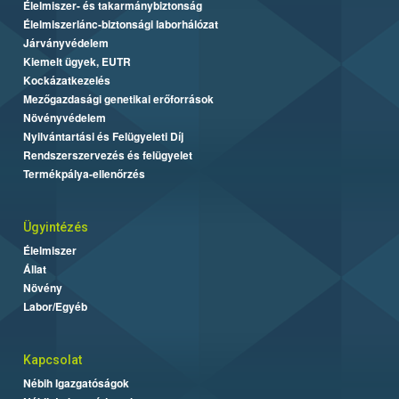
Élelmiszer- és takarmánybiztonság
Élelmiszerlánc-biztonsági laborhálózat
Járványvédelem
Kiemelt ügyek, EUTR
Kockázatkezelés
Mezőgazdasági genetikai erőforrások
Növényvédelem
Nyilvántartási és Felügyeleti Díj
Rendszerszervezés és felügyelet
Termékpálya-ellenőrzés
Ügyintézés
Élelmiszer
Állat
Növény
Labor/Egyéb
Kapcsolat
Nébih Igazgatóságok