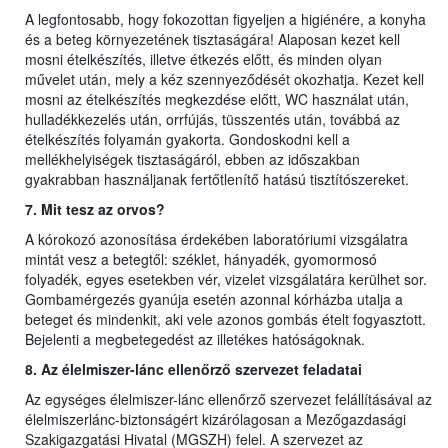
A legfontosabb, hogy fokozottan figyeljen a higiénére, a konyha
és a beteg környezetének tisztaságára! Alaposan kezet kell
mosni ételkészítés, illetve étkezés előtt, és minden olyan
művelet után, mely a kéz szennyeződését okozhatja. Kezet kell
mosni az ételkészítés megkezdése előtt, WC használat után,
hulladékkezelés után, orrfújás, tüsszentés után, továbbá az
ételkészítés folyamán gyakorta. Gondoskodni kell a
mellékhelyiségek tisztaságáról, ebben az időszakban
gyakrabban használjanak fertőtlenítő hatású tisztítószereket.
7. Mit tesz az orvos?
A kórokozó azonosítása érdekében laboratóriumi vizsgálatra
mintát vesz a betegtől: széklet, hányadék, gyomormosó
folyadék, egyes esetekben vér, vizelet vizsgálatára kerülhet sor.
Gombamérgezés gyanúja esetén azonnal kórházba utalja a
beteget és mindenkit, aki vele azonos gombás ételt fogyasztott.
Bejelenti a megbetegedést az illetékes hatóságoknak.
8. Az élelmiszer-lánc ellenőrző szervezet feladatai
Az egységes élelmiszer-lánc ellenőrző szervezet felállításával az
élelmiszerlánc-biztonságért kizárólagosan a Mezőgazdasági
Szakigazgatási Hivatal (MGSZH) felel. A szervezet az