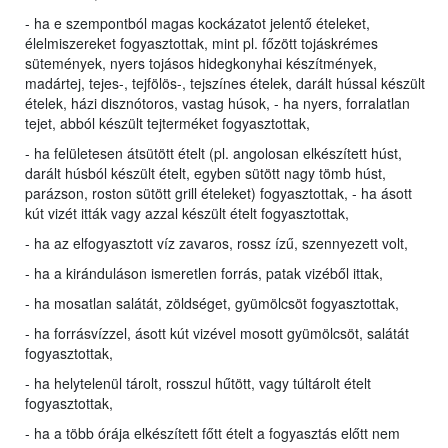
- ha e szempontból magas kockázatot jelentő ételeket,
élelmiszereket fogyasztottak, mint pl. főzött tojáskrémes
sütemények, nyers tojásos hidegkonyhai készítmények,
madártej, tejes-, tejfölös-, tejszínes ételek, darált hússal készült
ételek, házi disznótoros, vastag húsok, - ha nyers, forralatlan
tejet, abból készült tejterméket fogyasztottak,
- ha felületesen átsütött ételt (pl. angolosan elkészített húst,
darált húsból készült ételt, egyben sütött nagy tömb húst,
parázson, roston sütött grill ételeket) fogyasztottak, - ha ásott
kút vizét itták vagy azzal készült ételt fogyasztottak,
- ha az elfogyasztott víz zavaros, rossz ízű, szennyezett volt,
- ha a kiránduláson ismeretlen forrás, patak vizéből ittak,
- ha mosatlan salátát, zöldséget, gyümölcsöt fogyasztottak,
- ha forrásvízzel, ásott kút vizével mosott gyümölcsöt, salátát
fogyasztottak,
- ha helytelenül tárolt, rosszul hűtött, vagy túltárolt ételt
fogyasztottak,
- ha a több órája elkészített főtt ételt a fogyasztás előtt nem