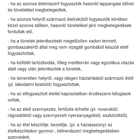
- ha az azonos élelmiszert fogyasztók hasonló lappangási idővel
és tünetekkel megbetegedtek,
- ha azonos helyről származó étel(ek)ből fogyasztók körében
közel azonos időben, hasonló tünetekkel járó megbetegedések
fordultak elő,
- ha a tünetek jelentkezését megelőzően vadon termett,
gombaszakértő által meg nem vizsgált gombából készült ételt
fogyasztottak,
- ha külföldi tartózkodás, főleg mediterrán vagy egzotikus utazás
alatt vagy után jelentkeztek a tünetek,
- ha ismeretlen helyről, vagy idegen háztartásból származó ételt
(pl. lakodalmi kóstolót) fogyasztottak,
- ha az elfogyasztott étellel kapcsolatban érzékszervi kifogások
voltak,
- ha az ételt szennyezés, fertőzés érhette (pl. rovaroktól,
rágcsálóktól vagy szennyezett nyersanyagoktól, eszközöktől),
- ha az étel készítője, kezelője, (pl. a háziasszony) az
ételkészítéskor gyomor-, bélrendszeri megbetegedésben
szenvedett,