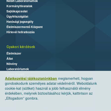
Nébih Laboratóriumok
Kormányhivatalok
Sajtókapcsolat
Ügyfélszolgálat
Hatósági jogsegély
Élelmiszermentő Központ
Hírlevél feliratkozás
Gyakori kérdések
Élelmiszer
Állat
Növény
Laboratóriumok
Labor/Egyéb
Adatkezelési tájékoztatónkban
megismerheti, hogyan
gondoskodunk személyes adatai védelméről. Weboldalunk
cookie-kat (sütiket) használ a jobb felhasználói élmény
érdekében, melynek biztosításához kérjük, kattintson az
„Elfogadom” gombra.