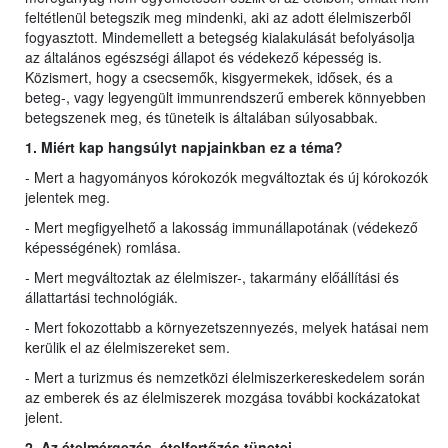
feltétlenül betegszik meg mindenki, aki az adott élelmiszerből
fogyasztott. Mindemellett a betegség kialakulását befolyásolja
az általános egészségi állapot és védekező képesség is.
Közismert, hogy a csecsemők, kisgyermekek, idősek, és a
beteg-, vagy legyengült immunrendszerű emberek könnyebben
betegszenek meg, és tüneteik is általában súlyosabbak.
1. Miért kap hangsúlyt napjainkban ez a téma?
- Mert a hagyományos kórokozók megváltoztak és új kórokozók
jelentek meg.
- Mert megfigyelhető a lakosság immunállapotának (védekező
képességének) romlása.
- Mert megváltoztak az élelmiszer-, takarmány előállítási és
állattartási technológiák.
- Mert fokozottabb a környezetszennyezés, melyek hatásai nem
kerülik el az élelmiszereket sem.
- Mert a turizmus és nemzetközi élelmiszerkereskedelem során
az emberek és az élelmiszerek mozgása további kockázatokat
jelent.
2. Az ételmérgezés, ételfertőzés tünetei