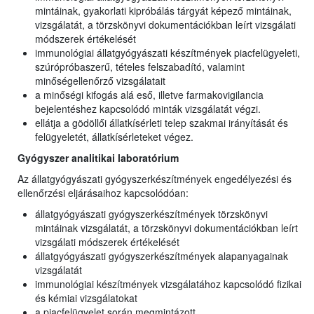
mintáinak, gyakorlati kipróbálás tárgyát képező mintáinak,
vizsgálatát, a törzskönyvi dokumentációkban leírt vizsgálati
módszerek értékelését
immunológiai állatgyógyászati készítmények piacfelügyeleti,
szúrópróbaszerű, tételes felszabadító, valamint
minőségellenőrző vizsgálatait
a minőségi kifogás alá eső, illetve farmakovigilancia
bejelentéshez kapcsolódó minták vizsgálatát végzi.
ellátja a gödöllői állatkísérleti telep szakmai irányítását és
felügyeletét, állatkísérleteket végez.
Gyógyszer analitikai laboratórium
Az állatgyógyászati gyógyszerkészítmények engedélyezési és
ellenőrzési eljárásaihoz kapcsolódóan:
állatgyógyászati gyógyszerkészítmények törzskönyvi
mintáinak vizsgálatát, a törzskönyvi dokumentációkban leírt
vizsgálati módszerek értékelését
állatgyógyászati gyógyszerkészítmények alapanyagainak
vizsgálatát
immunológiai készítmények vizsgálatához kapcsolódó fizikai
és kémiai vizsgálatokat
a piacfelügyelet során megmintázott