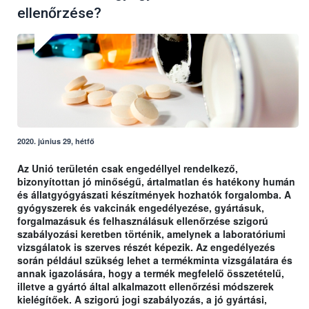
ellenőrzése?
2020. június 29, hétfő
Az Unió területén csak engedéllyel rendelkező,
bizonyítottan jó minőségű, ártalmatlan és hatékony humán
és állatgyógyászati készítmények hozhatók forgalomba. A
gyógyszerek és vakcinák engedélyezése, gyártásuk,
forgalmazásuk és felhasználásuk ellenőrzése szigorú
szabályozási keretben történik, amelynek a laboratóriumi
vizsgálatok is szerves részét képezik. Az engedélyezés
során például szükség lehet a termékminta vizsgálatára és
annak igazolására, hogy a termék megfelelő összetételű,
illetve a gyártó által alkalmazott ellenőrzési módszerek
kielégítőek. A szigorú jogi szabályozás, a jó gyártási,