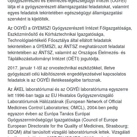
Gyógyszerészeti és Élelmezés-egészségügyi Intézet (OGYÉI)
látja el a gyógyszerészeti államigazgatási feladatokat, valamint
egyes feladatok tekintetében egészségügyi államigazgatási
szervként is kijelölték.
Az OGYÉI a GYEMSZI Gyógyszerészeti Intézet Főigazgatósága,
Eszközminősítő és Kórháztechnikai Igazgatósága,
Technológiaértékelő Főosztálya által ellátott feladatok
tekintetében a GYEMSZI, az ÁNTSZ meghatározott feladatai
tekintetében az ÁNTSZ, valamint az Országos Élelmezés- és
Táplálkozástudományi Intézet (OÉTI) jogutódja.
2017. január 1-től az orvostechnikai eszközökkel, illetve
gyógyászati célú kábítószerek engedélyezésével kapcsolatos
feladatok is az OGYÉI illetékességébe tartoznak.
Az ÁKEL laboratóriumai és az OGYÉI laboratóriuma egyszerre
lett 1996-ban tagja az EU Hivatalos Gyógyszervizsgáló
Laboratóriumok Hálózatának (European Network of Official
Medicines Control Laboratories; OMCL), 2004-ben pedig
egyazon évben az Európa Tanács Európai
Gyógyszerminőségügyi Igazgatósága (Council of Europe
European Directorate for the Quality of Medicines, Strasbourg;
EDQM) által tanúsított vizsgáló laboratóriumok lettek. Vizsgálati