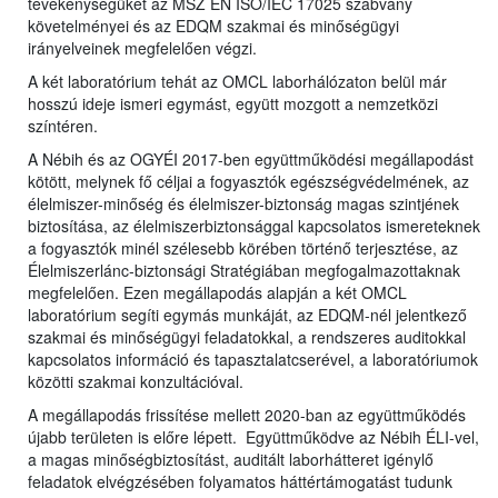
tevékenységüket az MSZ EN ISO/IEC 17025 szabvány
követelményei és az EDQM szakmai és minőségügyi
irányelveinek megfelelően végzi.
A két laboratórium tehát az OMCL laborhálózaton belül már
hosszú ideje ismeri egymást, együtt mozgott a nemzetközi
színtéren.
A Nébih és az OGYÉI 2017-ben együttműködési megállapodást
kötött, melynek fő céljai a fogyasztók egészségvédelmének, az
élelmiszer-minőség és élelmiszer-biztonság magas szintjének
biztosítása, az élelmiszerbiztonsággal kapcsolatos ismereteknek
a fogyasztók minél szélesebb körében történő terjesztése, az
Élelmiszerlánc-biztonsági Stratégiában megfogalmazottaknak
megfelelően. Ezen megállapodás alapján a két OMCL
laboratórium segíti egymás munkáját, az EDQM-nél jelentkező
szakmai és minőségügyi feladatokkal, a rendszeres auditokkal
kapcsolatos információ és tapasztalatcserével, a laboratóriumok
közötti szakmai konzultációval.
A megállapodás frissítése mellett 2020-ban az együttműködés
újabb területen is előre lépett. Együttműködve az Nébih ÉLI-vel,
a magas minőségbiztosítást, auditált laborhátteret igénylő
feladatok elvégzésében folyamatos háttértámogatást tudunk