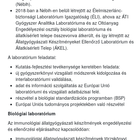
(Nébih).
2018-ban a Nébih-en belüli létrejött az Élelmiszerlánc-
biztonsági Laboratórium Igazgatóság (ÉLI), ahova az ÁTI
Gyógyszer Analitika Laboratóriuma és az Oltóanyag
Engedélyezési osztály biológiai laboratóriuma és
állatkísérleti telepe összevonva átkerült, és így létrejött az
Állatgyógyászati Készítményeket Ellenőrző Laboratórium és
Állatkísérleti Telep (ÁKEL).
A laboratórium feladatai:
Kutatás-fejlesztési tevékenysége keretében feladata:
új gyógyszerkönyvi vizsgálati módszerek kidolgozása és
interlaboratóriumi validálása,
adat és információ szolgáltatás az Európai Unió
laboratóriumi és vizsgálati adatbázisai felé.
részvétel a biológiai standardizációs programban (BSP)
Európai Uniós tudományos projektekben való részvétel
Biológiai laboratórium
Az immunológiai állatgyógyászati készítmények engedélyezési
és ellenőrzési eljárásaihoz kapcsolódóan:
immunológiai állatgyógyászati készítmények törzskönyvi