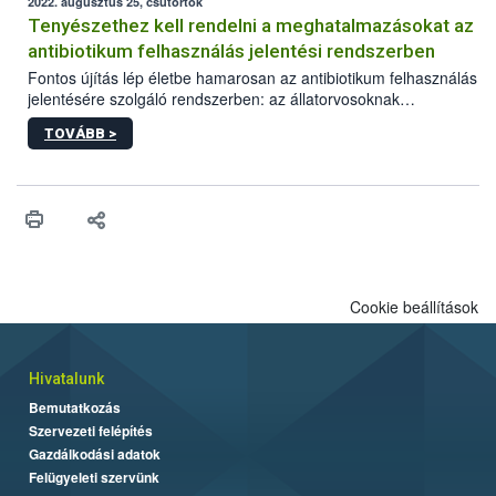
2022. augusztus 25, csütörtök
Tenyészethez kell rendelni a meghatalmazásokat az
antibiotikum felhasználás jelentési rendszerben
Fontos újítás lép életbe hamarosan az antibiotikum felhasználás
jelentésére szolgáló rendszerben: az állatorvosoknak
meghatalmazottjaikat konkrét tenyészetekhez kell rendelniük. A
TOVÁBB >
jogosultságokat mind az online, mind a papír alapú
nyomtatvánnyal létrehozott meghatalmazásoknál szükséges
beállítani. Az augusztus 29-én élesedő fejlesztés az átláthatóbb
ügyintézést és az adatvédelem fokozását szolgálja.
Cookie beállítások
Hivatalunk
Bemutatkozás
Szervezeti felépítés
Gazdálkodási adatok
Felügyeleti szervünk