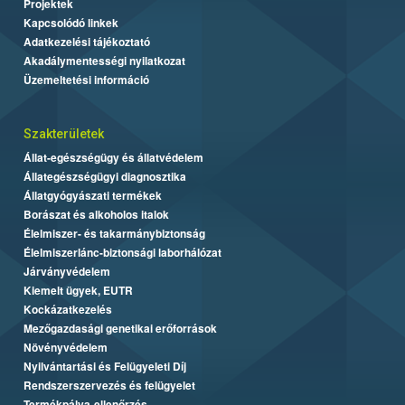
Projektek
Kapcsolódó linkek
Adatkezelési tájékoztató
Akadálymentességi nyilatkozat
Üzemeltetési információ
Szakterületek
Állat-egészségügy és állatvédelem
Állategészségügyi diagnosztika
Állatgyógyászati termékek
Borászat és alkoholos italok
Élelmiszer- és takarmánybiztonság
Élelmiszerlánc-biztonsági laborhálózat
Járványvédelem
Kiemelt ügyek, EUTR
Kockázatkezelés
Mezőgazdasági genetikai erőforrások
Növényvédelem
Nyilvántartási és Felügyeleti Díj
Rendszerszervezés és felügyelet
Termékpálya-ellenőrzés