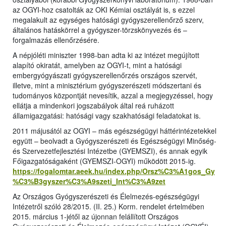
az OGYI-hoz csatolták az OKI Kémiai osztályát is, s ezzel
megalakult az egységes hatósági gyógyszerellenőrző szerv,
általános hatáskörrel a gyógyszer-törzskönyvezés és –
forgalmazás ellenőrzésére.
A népjóléti miniszter 1998-ban adta ki az intézet megújított
alapító okiratát, amelyben az OGYI-t, mint a hatósági
embergyógyászati gyógyszerellenőrzés országos szervét,
illetve, mint a minisztérium gyógyszerészeti módszertani és
tudományos központját nevesítik, azzal a megjegyzéssel, hogy
ellátja a mindenkori jogszabályok által reá ruházott
államigazgatási: hatósági vagy szakhatósági feladatokat is.
2011 májusától az OGYI – más egészségügyi háttérintézetekkel
együtt – beolvadt a Gyógyszerészeti és Egészségügyi Minőség-
és Szervezetfejlesztési Intézetbe (GYEMSZI), és annak egyik
Főigazgatóságaként (GYEMSZI-OGYI) működött 2015-ig.
https://fogalomtar.aeek.hu/index.php/Orsz%C3%A1gos_Gy
%C3%B3gyszer%C3%A9szeti_Int%C3%A9zet
Az Országos Gyógyszerészeti és Élelmezés-egészségügyi
Intézetről szóló 28/2015. (II. 25.) Korm. rendelet értelmében
2015. március 1-jétől az újonnan felállított Országos