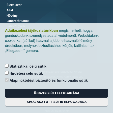
Élelmiszer
Állat
Növény
Laboratóriumok
Labor/Egyéb
Adatkezelési tájékoztatónkban
megismerheti, hogyan
gondoskodunk személyes adatai védelméről. Weboldalunk
cookie-kat (sütiket) használ a jobb felhasználói élmény
érdekében, melynek biztosításához kérjük, kattintson az
„Elfogadom” gombra.
Statisztikai célú sütik
Nemzeti Élelmiszerlánc-biztonsági Hivatal
Hirdetési célú sütik
Cím: 1024 Budapest, Keleti Károly utca. 24.
Alapműködést biztosító és funkcionális sütik
Levelezési cím: 1525 Budapest. Pf. 30.
ÖSSZES SÜTI ELFOGADÁSA
E-mail:
ugyfelszolgalat@nebih.gov.hu
Zöld szám: 06-80/263-244
KIVÁLASZTOTT SÜTIK ELFOGADÁSA
Telefon: 06-1/ 336-9000
Fax: 06-1/336-9479