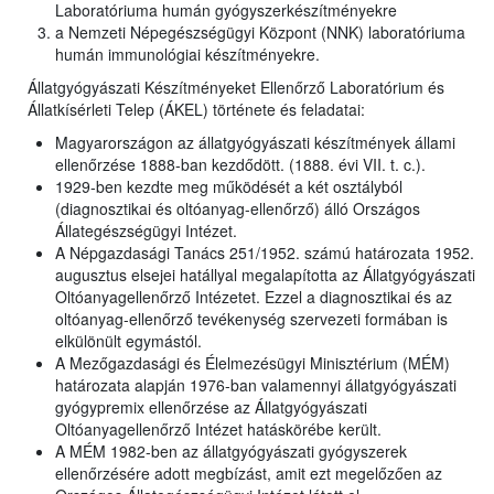
Laboratóriuma humán gyógyszerkészítményekre
a Nemzeti Népegészségügyi Központ (NNK) laboratóriuma
humán immunológiai készítményekre.
Állatgyógyászati Készítményeket Ellenőrző Laboratórium és
Állatkísérleti Telep (ÁKEL) története és feladatai:
Magyarországon az állatgyógyászati készítmények állami
ellenőrzése 1888-ban kezdődött. (1888. évi VII. t. c.).
1929-ben kezdte meg működését a két osztályból
(diagnosztikai és oltóanyag-ellenőrző) álló Országos
Állategészségügyi Intézet.
A Népgazdasági Tanács 251/1952. számú határozata 1952.
augusztus elsejei hatállyal megalapította az Állatgyógyászati
Oltóanyagellenőrző Intézetet. Ezzel a diagnosztikai és az
oltóanyag-ellenőrző tevékenység szervezeti formában is
elkülönült egymástól.
A Mezőgazdasági és Élelmezésügyi Minisztérium (MÉM)
határozata alapján 1976-ban valamennyi állatgyógyászati
gyógypremix ellenőrzése az Állatgyógyászati
Oltóanyagellenőrző Intézet hatáskörébe került.
A MÉM 1982-ben az állatgyógyászati gyógyszerek
ellenőrzésére adott megbízást, amit ezt megelőzően az