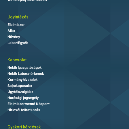
Ügyintézés
Élelmiszer
Állat
Növény
Labor/Egyéb
Kapcsolat
Nébih Igazgatóságok
Nébih Laboratóriumok
Kormányhivatalok
Sajtókapcsolat
Ügyfélszolgálat
Hatósági jogsegély
Élelmiszermentő Központ
Hírlevél feliratkozás
Gyakori kérdések