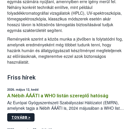
egymás számára nyújtani, amennyiben erre igény merül fel.
Néhány konkrét technikát említve, mint például
folyadékkromatográfiai vizsgálatok (HPLC), UV-spektroszkópia,
tömegspektroszkópia, klasszikus módszerek esetén akár
hosszú távon is kölcsönös támogatás biztosításával tudjuk
egymás szakterületét segíteni.
Reményeink szerint a közös munka a jövőben is folytatódni fog,
amelynek eredményeként még többet tudunk tenni, hogy
hazánk humán és állatgyógyászati készítményei megfeleljenek
az előírásoknak, megteremtve ezzel azok biztonságos
használatát.
Friss hírek
2026. május 12, kedd
A Nébih ÁÁÁTI a WHO listán szereplő hatóság
Az Európai Gyógyszerészeti Szabályozási Hálózatot (EMRN),
amelynek tagja a Nébih ÁÁÁTI is, 2024 májusában a WHO listán
szereplő hatóságaként (WLA) ismerték el.
TOVÁBB >