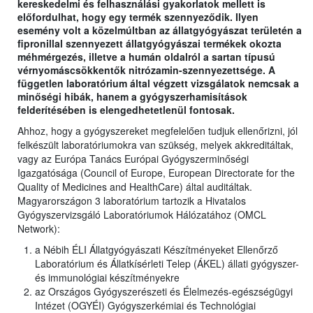
kereskedelmi és felhasználási gyakorlatok mellett is
előfordulhat, hogy egy termék szennyeződik. Ilyen
esemény volt a közelmúltban az állatgyógyászat területén a
fipronillal szennyezett állatgyógyászai termékek okozta
méhmérgezés, illetve a humán oldalról a sartan típusú
vérnyomáscsökkentők nitrózamin-szennyezettsége. A
független laboratórium által végzett vizsgálatok nemcsak a
minőségi hibák, hanem a gyógyszerhamisítások
felderítésében is elengedhetetlenül fontosak.
Ahhoz, hogy a gyógyszereket megfelelően tudjuk ellenőrizni, jól
felkészült laboratóriumokra van szükség, melyek akkreditáltak,
vagy az Európa Tanács Európai Gyógyszerminőségi
Igazgatósága (Council of Europe, European Directorate for the
Quality of Medicines and HealthCare) által auditáltak.
Magyarországon 3 laboratórium tartozik a Hivatalos
Gyógyszervizsgáló Laboratóriumok Hálózatához (OMCL
Network):
a Nébih ÉLI Állatgyógyászati Készítményeket Ellenőrző
Laboratórium és Állatkísérleti Telep (ÁKEL) állati gyógyszer-
és immunológiai készítményekre
az Országos Gyógyszerészeti és Élelmezés-egészségügyi
Intézet (OGYÉI) Gyógyszerkémiai és Technológiai