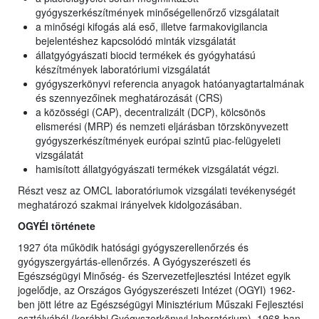
gyógyszerkészítmények minőségellenőrző vizsgálatait
a minőségi kifogás alá eső, illetve farmakovigilancia
bejelentéshez kapcsolódó minták vizsgálatát
állatgyógyászati biocid termékek és gyógyhatású
készítmények laboratóriumi vizsgálatát
gyógyszerkönyvi referencia anyagok hatóanyagtartalmának
és szennyezőinek meghatározását (CRS)
a közösségi (CAP), decentralizált (DCP), kölcsönös
elismerési (MRP) és nemzeti eljárásban törzskönyvezett
gyógyszerkészítmények európai szintű piac-felügyeleti
vizsgálatát
hamisított állatgyógyászati termékek vizsgálatát végzi.
Részt vesz az OMCL laboratóriumok vizsgálati tevékenységét
meghatározó szakmai irányelvek kidolgozásában.
OGYÉI története
1927 óta működik hatósági gyógyszerellenőrzés és
gyógyszergyártás-ellenőrzés. A Gyógyszerészeti és
Egészségügyi Minőség- és Szervezetfejlesztési Intézet egyik
jogelődje, az Országos Gyógyszerészeti Intézet (OGYI) 1962-
ben jött létre az Egészségügyi Minisztérium Műszaki Fejlesztési
osztályából (korábbi Gyógyszerkönyvi laboratórium). 1968-ban