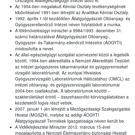
Országos Állategészségügyi Intézet látott el.
Az 1954-ben megalakult Kémiai Osztály tevékenységének
kibővítésével 1991-ben létrejött az Analitikai Kémiai Osztály.
1992. április 1-tôl kezdődően Állatgyógyászati Oltóanyag- és
Gyógyszerellenőrző Intézet néven folytatódott a munka.
A földművelésügyi miniszter a 9984/1993. december 31.
számú határozatával Állatgyógyászati Oltóanyag-,
Gyógyszer- és Takarmány-ellenőrző Intézetre (ÁOGYTI)
módosította a nevet.
Az állat-egészségügyi szolgálat szervezetei közül a legelsők
között, 1994-ben akkreditálta a Nemzeti Akkreditáló Testület
az intézet gyógyszeres takarmányokat és gyógypremixeket
vizsgáló laboratóriumát. Az európai Hivatalos
Gyógyszervizsgáló Laboratóriumok Hálózatához (OMCL) az
intézet oltóanyag- és gyógyszervizsgáló laboratóriumai
2004-ben csatlakoztak. A laboratóriumok közötti –
szakterületüket érintő – összehasonlító körvizsgálatokban a
kezdetektől fogva részt vettek.
2007. január 1-jén létrejött a Mezőgazdasági Szakigazgatási
Hivatal (MGSZH), melybe az addigi ÁOGYTI
Állatgyógyászati Termékek Igazgatósága néven került be.
A Vidékfejlesztési Miniszter 2012. március 15-ével
megalapította a Nemzeti Élelmiszerlánc-biztonsági Hivatalt