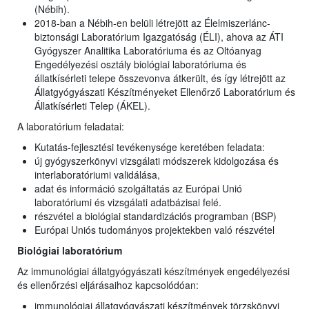
(Nébih).
2018-ban a Nébih-en belüli létrejött az Élelmiszerlánc-
biztonsági Laboratórium Igazgatóság (ÉLI), ahova az ÁTI
Gyógyszer Analitika Laboratóriuma és az Oltóanyag
Engedélyezési osztály biológiai laboratóriuma és
állatkísérleti telepe összevonva átkerült, és így létrejött az
Állatgyógyászati Készítményeket Ellenőrző Laboratórium és
Állatkísérleti Telep (ÁKEL).
A laboratórium feladatai:
Kutatás-fejlesztési tevékenysége keretében feladata:
új gyógyszerkönyvi vizsgálati módszerek kidolgozása és
interlaboratóriumi validálása,
adat és információ szolgáltatás az Európai Unió
laboratóriumi és vizsgálati adatbázisai felé.
részvétel a biológiai standardizációs programban (BSP)
Európai Uniós tudományos projektekben való részvétel
Biológiai laboratórium
Az immunológiai állatgyógyászati készítmények engedélyezési
és ellenőrzési eljárásaihoz kapcsolódóan:
immunológiai állatgyógyászati készítmények törzskönyvi