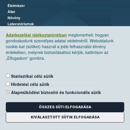
Élelmiszer
Állat
Növény
Laboratóriumok
Labor/Egyéb
Adatkezelési tájékoztatónkban
megismerheti, hogyan
gondoskodunk személyes adatai védelméről. Weboldalunk
cookie-kat (sütiket) használ a jobb felhasználói élmény
érdekében, melynek biztosításához kérjük, kattintson az
„Elfogadom” gombra.
Statisztikai célú sütik
Nemzeti Élelmiszerlánc-biztonsági Hivatal
Hirdetési célú sütik
Cím: 1024 Budapest, Keleti Károly utca. 24.
Alapműködést biztosító és funkcionális sütik
Levelezési cím: 1525 Budapest. Pf. 30.
ÖSSZES SÜTI ELFOGADÁSA
E-mail:
ugyfelszolgalat@nebih.gov.hu
Zöld szám: 06-80/263-244
KIVÁLASZTOTT SÜTIK ELFOGADÁSA
Telefon: 06-1/ 336-9000
Fax: 06-1/336-9479