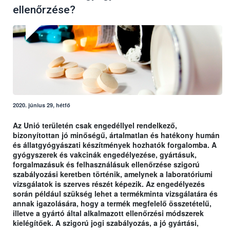
ellenőrzése?
2020. június 29, hétfő
Az Unió területén csak engedéllyel rendelkező,
bizonyítottan jó minőségű, ártalmatlan és hatékony humán
és állatgyógyászati készítmények hozhatók forgalomba. A
gyógyszerek és vakcinák engedélyezése, gyártásuk,
forgalmazásuk és felhasználásuk ellenőrzése szigorú
szabályozási keretben történik, amelynek a laboratóriumi
vizsgálatok is szerves részét képezik. Az engedélyezés
során például szükség lehet a termékminta vizsgálatára és
annak igazolására, hogy a termék megfelelő összetételű,
illetve a gyártó által alkalmazott ellenőrzési módszerek
kielégítőek. A szigorú jogi szabályozás, a jó gyártási,