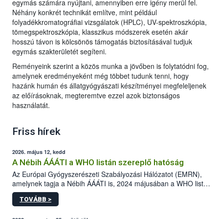
egymás számára nyújtani, amennyiben erre igény merül fel.
Néhány konkrét technikát említve, mint például
folyadékkromatográfiai vizsgálatok (HPLC), UV-spektroszkópia,
tömegspektroszkópia, klasszikus módszerek esetén akár
hosszú távon is kölcsönös támogatás biztosításával tudjuk
egymás szakterületét segíteni.
Reményeink szerint a közös munka a jövőben is folytatódni fog,
amelynek eredményeként még többet tudunk tenni, hogy
hazánk humán és állatgyógyászati készítményei megfeleljenek
az előírásoknak, megteremtve ezzel azok biztonságos
használatát.
Friss hírek
2026. május 12, kedd
A Nébih ÁÁÁTI a WHO listán szereplő hatóság
Az Európai Gyógyszerészeti Szabályozási Hálózatot (EMRN),
amelynek tagja a Nébih ÁÁÁTI is, 2024 májusában a WHO listán
szereplő hatóságaként (WLA) ismerték el.
TOVÁBB >