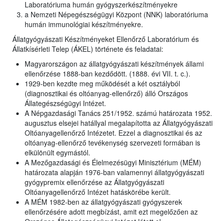
Laboratóriuma humán gyógyszerkészítményekre
a Nemzeti Népegészségügyi Központ (NNK) laboratóriuma
humán immunológiai készítményekre.
Állatgyógyászati Készítményeket Ellenőrző Laboratórium és
Állatkísérleti Telep (ÁKEL) története és feladatai:
Magyarországon az állatgyógyászati készítmények állami
ellenőrzése 1888-ban kezdődött. (1888. évi VII. t. c.).
1929-ben kezdte meg működését a két osztályból
(diagnosztikai és oltóanyag-ellenőrző) álló Országos
Állategészségügyi Intézet.
A Népgazdasági Tanács 251/1952. számú határozata 1952.
augusztus elsejei hatállyal megalapította az Állatgyógyászati
Oltóanyagellenőrző Intézetet. Ezzel a diagnosztikai és az
oltóanyag-ellenőrző tevékenység szervezeti formában is
elkülönült egymástól.
A Mezőgazdasági és Élelmezésügyi Minisztérium (MÉM)
határozata alapján 1976-ban valamennyi állatgyógyászati
gyógypremix ellenőrzése az Állatgyógyászati
Oltóanyagellenőrző Intézet hatáskörébe került.
A MÉM 1982-ben az állatgyógyászati gyógyszerek
ellenőrzésére adott megbízást, amit ezt megelőzően az