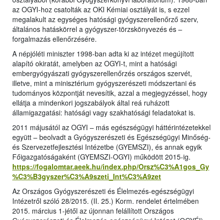
az OGYI-hoz csatolták az OKI Kémiai osztályát is, s ezzel
megalakult az egységes hatósági gyógyszerellenőrző szerv,
általános hatáskörrel a gyógyszer-törzskönyvezés és –
forgalmazás ellenőrzésére.
A népjóléti miniszter 1998-ban adta ki az intézet megújított
alapító okiratát, amelyben az OGYI-t, mint a hatósági
embergyógyászati gyógyszerellenőrzés országos szervét,
illetve, mint a minisztérium gyógyszerészeti módszertani és
tudományos központját nevesítik, azzal a megjegyzéssel, hogy
ellátja a mindenkori jogszabályok által reá ruházott
államigazgatási: hatósági vagy szakhatósági feladatokat is.
2011 májusától az OGYI – más egészségügyi háttérintézetekkel
együtt – beolvadt a Gyógyszerészeti és Egészségügyi Minőség-
és Szervezetfejlesztési Intézetbe (GYEMSZI), és annak egyik
Főigazgatóságaként (GYEMSZI-OGYI) működött 2015-ig.
https://fogalomtar.aeek.hu/index.php/Orsz%C3%A1gos_Gy
%C3%B3gyszer%C3%A9szeti_Int%C3%A9zet
Az Országos Gyógyszerészeti és Élelmezés-egészségügyi
Intézetről szóló 28/2015. (II. 25.) Korm. rendelet értelmében
2015. március 1-jétől az újonnan felállított Országos