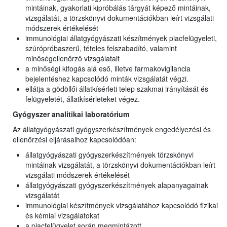
mintáinak, gyakorlati kipróbálás tárgyát képező mintáinak,
vizsgálatát, a törzskönyvi dokumentációkban leírt vizsgálati
módszerek értékelését
immunológiai állatgyógyászati készítmények piacfelügyeleti,
szúrópróbaszerű, tételes felszabadító, valamint
minőségellenőrző vizsgálatait
a minőségi kifogás alá eső, illetve farmakovigilancia
bejelentéshez kapcsolódó minták vizsgálatát végzi.
ellátja a gödöllői állatkísérleti telep szakmai irányítását és
felügyeletét, állatkísérleteket végez.
Gyógyszer analitikai laboratórium
Az állatgyógyászati gyógyszerkészítmények engedélyezési és
ellenőrzési eljárásaihoz kapcsolódóan:
állatgyógyászati gyógyszerkészítmények törzskönyvi
mintáinak vizsgálatát, a törzskönyvi dokumentációkban leírt
vizsgálati módszerek értékelését
állatgyógyászati gyógyszerkészítmények alapanyagainak
vizsgálatát
immunológiai készítmények vizsgálatához kapcsolódó fizikai
és kémiai vizsgálatokat
a piacfelügyelet során megmintázott