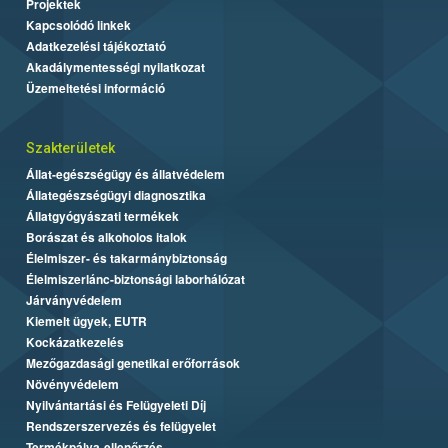
Projektek
Kapcsolódó linkek
Adatkezelési tájékoztató
Akadálymentességi nyilatkozat
Üzemeltetési információ
Szakterületek
Állat-egészségügy és állatvédelem
Állategészségügyi diagnosztika
Állatgyógyászati termékek
Borászat és alkoholos italok
Élelmiszer- és takarmánybiztonság
Élelmiszerlánc-biztonsági laborhálózat
Járványvédelem
Kiemelt ügyek, EUTR
Kockázatkezelés
Mezőgazdasági genetikai erőforrások
Növényvédelem
Nyilvántartási és Felügyeleti Díj
Rendszerszervezés és felügyelet
Termékpálya-ellenőrzés