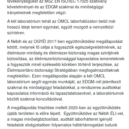
tevékenységüket az MSZ EN ISO/IEC 17025 szabvány
követelményei és az EDQM szakmai és minőségügyi
irányelveinek megfelelően végzi.
A két laboratórium tehát az OMCL laborhálózaton belül már
hosszú ideje ismeri egymást, együtt mozgott a nemzetközi
színtéren.
A Nébih és az OGYÉI 2017-ben együttműködési megállapodást
kötött, melynek fő céljai a fogyasztók egészségvédelmének, az
élelmiszer-minőség és élelmiszer-biztonság magas szintjének
biztosítása, az élelmiszerbiztonsággal kapcsolatos ismereteknek
a fogyasztók minél szélesebb körében történő terjesztése, az
Élelmiszerlánc-biztonsági Stratégiában megfogalmazottaknak
megfelelően. Ezen megállapodás alapján a két OMCL
laboratórium segíti egymás munkáját, az EDQM-nél jelentkező
szakmai és minőségügyi feladatokkal, a rendszeres auditokkal
kapcsolatos információ és tapasztalatcserével, a laboratóriumok
közötti szakmai konzultációval.
A megállapodás frissítése mellett 2020-ban az együttműködés
újabb területen is előre lépett. Együttműködve az Nébih ÉLI-vel,
a magas minőségbiztosítást, auditált laborhátteret igénylő
feladatok elvégzésében folyamatos háttértámogatást tudunk