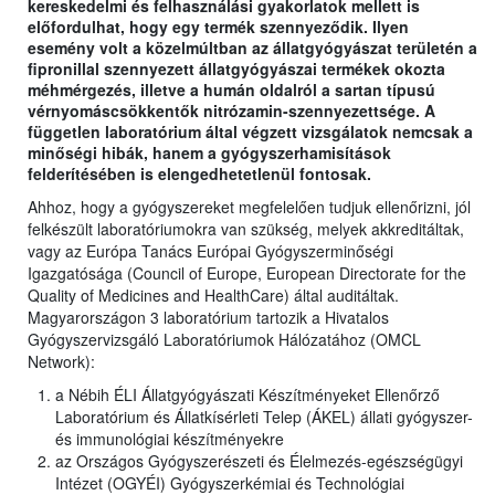
kereskedelmi és felhasználási gyakorlatok mellett is
előfordulhat, hogy egy termék szennyeződik. Ilyen
esemény volt a közelmúltban az állatgyógyászat területén a
fipronillal szennyezett állatgyógyászai termékek okozta
méhmérgezés, illetve a humán oldalról a sartan típusú
vérnyomáscsökkentők nitrózamin-szennyezettsége. A
független laboratórium által végzett vizsgálatok nemcsak a
minőségi hibák, hanem a gyógyszerhamisítások
felderítésében is elengedhetetlenül fontosak.
Ahhoz, hogy a gyógyszereket megfelelően tudjuk ellenőrizni, jól
felkészült laboratóriumokra van szükség, melyek akkreditáltak,
vagy az Európa Tanács Európai Gyógyszerminőségi
Igazgatósága (Council of Europe, European Directorate for the
Quality of Medicines and HealthCare) által auditáltak.
Magyarországon 3 laboratórium tartozik a Hivatalos
Gyógyszervizsgáló Laboratóriumok Hálózatához (OMCL
Network):
a Nébih ÉLI Állatgyógyászati Készítményeket Ellenőrző
Laboratórium és Állatkísérleti Telep (ÁKEL) állati gyógyszer-
és immunológiai készítményekre
az Országos Gyógyszerészeti és Élelmezés-egészségügyi
Intézet (OGYÉI) Gyógyszerkémiai és Technológiai