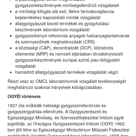
gyógyszerkészítmények minőségellenőrző vizsgálatait
a minőségi kifogás alá eső, illetve farmakovigilancia
bejelentéshez kapcsolódó minták vizsgálatát
állatgyógyászati biocid termékek és gyógyhatású
készítmények laboratóriumi vizsgálatát
gyógyszerkönyvi referencia anyagok hatóanyagtartalmának
és szennyezőinek meghatározását (CRS)
a közösségi (CAP), decentralizált (DCP), kölcsönös
elismerési (MRP) és nemzeti eljárásban törzskönyvezett
gyógyszerkészítmények európai szintű piac-felügyeleti
vizsgálatát
hamisított állatgyógyászati termékek vizsgálatát végzi.
Részt vesz az OMCL laboratóriumok vizsgálati tevékenységét
meghatározó szakmai irányelvek kidolgozásában.
OGYÉI története
1927 óta működik hatósági gyógyszerellenőrzés és
gyógyszergyártás-ellenőrzés. A Gyógyszerészeti és
Egészségügyi Minőség- és Szervezetfejlesztési Intézet egyik
jogelődje, az Országos Gyógyszerészeti Intézet (OGYI) 1962-
ben jött létre az Egészségügyi Minisztérium Műszaki Fejlesztési
osztályából (korábbi Gyógyszerkönyvi laboratórium). 1968-ban