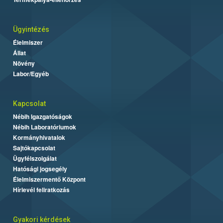
Ügyintézés
Élelmiszer
Állat
Növény
Labor/Egyéb
Kapcsolat
Nébih Igazgatóságok
Nébih Laboratóriumok
Kormányhivatalok
Sajtókapcsolat
Ügyfélszolgálat
Hatósági jogsegély
Élelmiszermentő Központ
Hírlevél feliratkozás
Gyakori kérdések