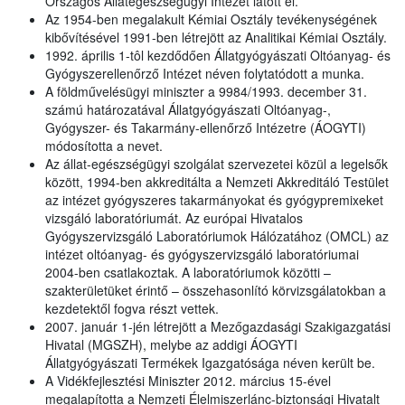
Országos Állategészségügyi Intézet látott el.
Az 1954-ben megalakult Kémiai Osztály tevékenységének
kibővítésével 1991-ben létrejött az Analitikai Kémiai Osztály.
1992. április 1-tôl kezdődően Állatgyógyászati Oltóanyag- és
Gyógyszerellenőrző Intézet néven folytatódott a munka.
A földművelésügyi miniszter a 9984/1993. december 31.
számú határozatával Állatgyógyászati Oltóanyag-,
Gyógyszer- és Takarmány-ellenőrző Intézetre (ÁOGYTI)
módosította a nevet.
Az állat-egészségügyi szolgálat szervezetei közül a legelsők
között, 1994-ben akkreditálta a Nemzeti Akkreditáló Testület
az intézet gyógyszeres takarmányokat és gyógypremixeket
vizsgáló laboratóriumát. Az európai Hivatalos
Gyógyszervizsgáló Laboratóriumok Hálózatához (OMCL) az
intézet oltóanyag- és gyógyszervizsgáló laboratóriumai
2004-ben csatlakoztak. A laboratóriumok közötti –
szakterületüket érintő – összehasonlító körvizsgálatokban a
kezdetektől fogva részt vettek.
2007. január 1-jén létrejött a Mezőgazdasági Szakigazgatási
Hivatal (MGSZH), melybe az addigi ÁOGYTI
Állatgyógyászati Termékek Igazgatósága néven került be.
A Vidékfejlesztési Miniszter 2012. március 15-ével
megalapította a Nemzeti Élelmiszerlánc-biztonsági Hivatalt