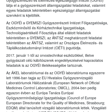
Gyógyszerészeti és Élelmezés-egészségügyi Intézet (OGYÉI)
látja el a gyógyszerészeti államigazgatási feladatokat, valamint
egyes feladatok tekintetében egészségügyi államigazgatási
szervként is kijelölték.
Az OGYÉI a GYEMSZI Gyógyszerészeti Intézet Főigazgatósága,
Eszközminősítő és Kórháztechnikai Igazgatósága,
Technológiaértékelő Főosztálya által ellátott feladatok
tekintetében a GYEMSZI, az ÁNTSZ meghatározott feladatai
tekintetében az ÁNTSZ, valamint az Országos Élelmezés- és
Táplálkozástudományi Intézet (OÉTI) jogutódja.
2017. január 1-től az orvostechnikai eszközökkel, illetve
gyógyászati célú kábítószerek engedélyezésével kapcsolatos
feladatok is az OGYÉI illetékességébe tartoznak.
Az ÁKEL laboratóriumai és az OGYÉI laboratóriuma egyszerre
lett 1996-ban tagja az EU Hivatalos Gyógyszervizsgáló
Laboratóriumok Hálózatának (European Network of Official
Medicines Control Laboratories; OMCL), 2004-ben pedig
egyazon évben az Európa Tanács Európai
Gyógyszerminőségügyi Igazgatósága (Council of Europe
European Directorate for the Quality of Medicines, Strasbourg;
EDQM) által tanúsított vizsgáló laboratóriumok lettek. Vizsgálati