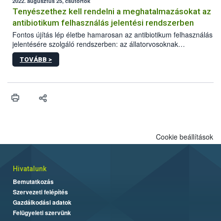
2022. augusztus 25, csütörtök
Tenyészethez kell rendelni a meghatalmazásokat az
antibiotikum felhasználás jelentési rendszerben
Fontos újítás lép életbe hamarosan az antibiotikum felhasználás
jelentésére szolgáló rendszerben: az állatorvosoknak
meghatalmazottjaikat konkrét tenyészetekhez kell rendelniük. A
TOVÁBB >
jogosultságokat mind az online, mind a papír alapú
nyomtatvánnyal létrehozott meghatalmazásoknál szükséges
beállítani. Az augusztus 29-én élesedő fejlesztés az átláthatóbb
ügyintézést és az adatvédelem fokozását szolgálja.
Cookie beállítások
Hivatalunk
Bemutatkozás
Szervezeti felépítés
Gazdálkodási adatok
Felügyeleti szervünk