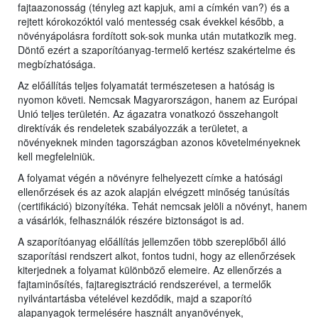
fajtaazonosság (tényleg azt kapjuk, ami a címkén van?) és a
rejtett kórokozóktól való mentesség csak évekkel később, a
növényápolásra fordított sok-sok munka után mutatkozik meg.
Döntő ezért a szaporítóanyag-termelő kertész szakértelme és
megbízhatósága.
Az előállítás teljes folyamatát természetesen a hatóság is
nyomon követi. Nemcsak Magyarországon, hanem az Európai
Unió teljes területén. Az ágazatra vonatkozó összehangolt
direktívák és rendeletek szabályozzák a területet, a
növényeknek minden tagországban azonos követelményeknek
kell megfelelniük.
A folyamat végén a növényre felhelyezett címke a hatósági
ellenőrzések és az azok alapján elvégzett minőség tanúsítás
(certifikáció) bizonyítéka. Tehát nemcsak jelöli a növényt, hanem
a vásárlók, felhasználók részére biztonságot is ad.
A szaporítóanyag előállítás jellemzően több szereplőből álló
szaporítási rendszert alkot, fontos tudni, hogy az ellenőrzések
kiterjednek a folyamat különböző elemeire. Az ellenőrzés a
fajtaminősítés, fajtaregisztráció rendszerével, a termelők
nyilvántartásba vételével kezdődik, majd a szaporító
alapanyagok termelésére használt anyanövények,