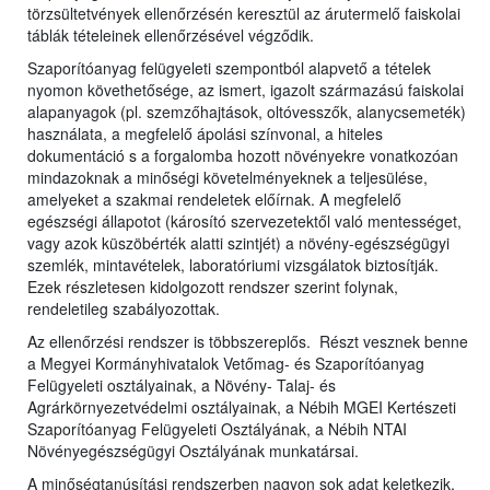
törzsültetvények ellenőrzésén keresztül az árutermelő faiskolai
táblák tételeinek ellenőrzésével végződik.
Szaporítóanyag felügyeleti szempontból alapvető a tételek
nyomon követhetősége, az ismert, igazolt származású faiskolai
alapanyagok (pl. szemzőhajtások, oltóvesszők, alanycsemeték)
használata, a megfelelő ápolási színvonal, a hiteles
dokumentáció s a forgalomba hozott növényekre vonatkozóan
mindazoknak a minőségi követelményeknek a teljesülése,
amelyeket a szakmai rendeletek előírnak. A megfelelő
egészségi állapotot (károsító szervezetektől való mentességet,
vagy azok küszöbérték alatti szintjét) a növény-egészségügyi
szemlék, mintavételek, laboratóriumi vizsgálatok biztosítják.
Ezek részletesen kidolgozott rendszer szerint folynak,
rendeletileg szabályozottak.
Az ellenőrzési rendszer is többszereplős. Részt vesznek benne
a Megyei Kormányhivatalok Vetőmag- és Szaporítóanyag
Felügyeleti osztályainak, a Növény- Talaj- és
Agrárkörnyezetvédelmi osztályainak, a Nébih MGEI Kertészeti
Szaporítóanyag Felügyeleti Osztályának, a Nébih NTAI
Növényegészségügyi Osztályának munkatársai.
A minőségtanúsítási rendszerben nagyon sok adat keletkezik,