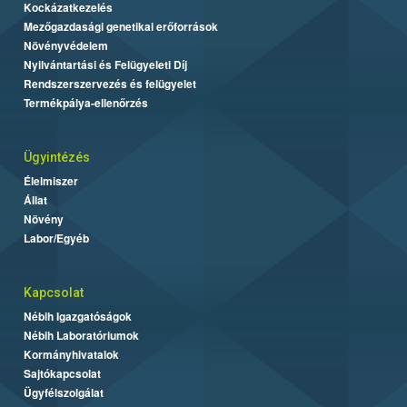
Kockázatkezelés
Mezőgazdasági genetikai erőforrások
Növényvédelem
Nyilvántartási és Felügyeleti Díj
Rendszerszervezés és felügyelet
Termékpálya-ellenőrzés
Ügyintézés
Élelmiszer
Állat
Növény
Labor/Egyéb
Kapcsolat
Nébih Igazgatóságok
Nébih Laboratóriumok
Kormányhivatalok
Sajtókapcsolat
Ügyfélszolgálat