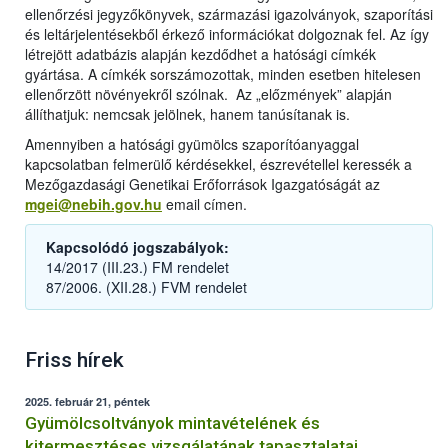
ellenőrzési jegyzőkönyvek, származási igazolványok, szaporítási
és leltárjelentésekből érkező információkat dolgoznak fel. Az így
létrejött adatbázis alapján kezdődhet a hatósági címkék
gyártása. A címkék sorszámozottak, minden esetben hitelesen
ellenőrzött növényekről szólnak. Az „előzmények” alapján
állíthatjuk: nemcsak jelölnek, hanem tanúsítanak is.
Amennyiben a hatósági gyümölcs szaporítóanyaggal
kapcsolatban felmerülő kérdésekkel, észrevétellel keressék a
Mezőgazdasági Genetikai Erőforrások Igazgatóságát az
mgei@nebih.gov.hu
email címen.
Kapcsolódó jogszabályok:
14/2017 (III.23.) FM rendelet
87/2006. (XII.28.) FVM rendelet
Friss hírek
2025. február 21, péntek
Gyümölcsoltványok mintavételének és
kitermesztéses vizsgálatának tapasztalatai