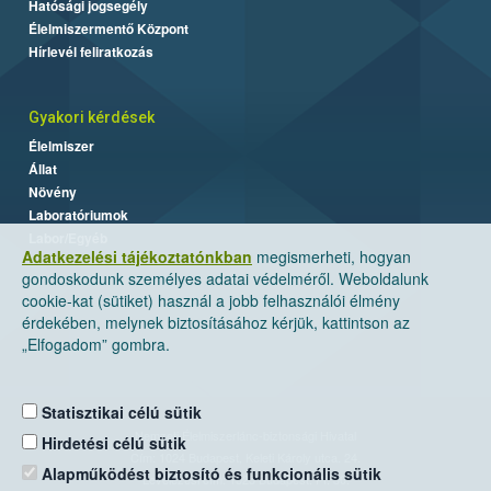
Hatósági jogsegély
Élelmiszermentő Központ
Hírlevél feliratkozás
Gyakori kérdések
Élelmiszer
Állat
Növény
Laboratóriumok
Labor/Egyéb
Adatkezelési tájékoztatónkban
megismerheti, hogyan
gondoskodunk személyes adatai védelméről. Weboldalunk
cookie-kat (sütiket) használ a jobb felhasználói élmény
érdekében, melynek biztosításához kérjük, kattintson az
„Elfogadom” gombra.
Statisztikai célú sütik
Nemzeti Élelmiszerlánc-biztonsági Hivatal
Hirdetési célú sütik
Cím: 1024 Budapest, Keleti Károly utca. 24.
Alapműködést biztosító és funkcionális sütik
Levelezési cím: 1525 Budapest. Pf. 30.