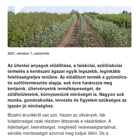
2021. október 7, csütörtök
Az ültetési anyagok előállítása, a faiskolai, szőlőiskolai
termelés a kertészeti ágazat egyik legszebb, leginkább
felelősségteljes területe. Az előállított termék a gyümölcs-
és szőlőtermesztés alapja, sok évre határozza meg
kertjeink, ültetvényeink termőképességét, de
zöldfelületeink, környezetünk minőségét is. Nagyon sok
munka, gondoskodás, tervezés és figyelem szükséges az
igazán jó minőséghez.
Bizalmi árucikkről van szó, hiszen az oltványok, fák
tulajdonságai csak részben látszanak a vásárláskor. A
fejlettséget, beérettséget, megfelelő nedvességtartalmat,
sérülés mentességet azonnal meg tudjuk ítélni. De a