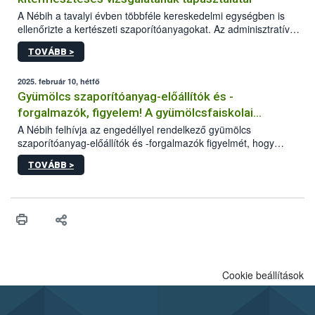
A Nébih a tavalyi évben többféle kereskedelmi egységben is
ellenőrizte a kertészeti szaporítóanyagokat. Az adminisztratív
szempontú ellenőrzések (származás, jelölés, minőség) mellett a
TOVÁBB >
szakemberek nevelés során is vizsgálták a
gyümölcsoltványokat. Az egész szezonon át tartó ellenőrzés
célja a szabadföldbe kiültetett oltványok fejlődéséről és
2025. február 10, hétfő
minőségéről való információszerzés volt.
Gyümölcs szaporítóanyag-előállítók és -
forgalmazók, figyelem! A gyümölcsfaiskolai
szemlebejelentő beküldésének határideje: február
A Nébih felhívja az engedéllyel rendelkező gyümölcs
szaporítóanyag-előállítók és -forgalmazók figyelmét, hogy
28.
tevékenységüket (évente) február 28-ig szükséges
TOVÁBB >
bejelenteniük a hivatal honlapján elérhető szemlebejelentő
lapon. A cégek és egyéni vállalkozók elektronikus úton intézhetik
a beküldést, a természetes személyek választhatják a postait
utat is, ugyanakkor a gyorsabb ügyintézés érdekében számukra
is ajánlott az űrlapok elektronikus benyújtása.
Cookie beállítások