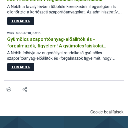
A Nébih a tavalyi évben többféle kereskedelmi egységben is
ellenőrizte a kertészeti szaporítóanyagokat. Az adminisztratív
szempontú ellenőrzések (származás, jelölés, minőség) mellett a
TOVÁBB >
szakemberek nevelés során is vizsgálták a
gyümölcsoltványokat. Az egész szezonon át tartó ellenőrzés
célja a szabadföldbe kiültetett oltványok fejlődéséről és
2025. február 10, hétfő
minőségéről való információszerzés volt.
Gyümölcs szaporítóanyag-előállítók és -
forgalmazók, figyelem! A gyümölcsfaiskolai
szemlebejelentő beküldésének határideje: február
A Nébih felhívja az engedéllyel rendelkező gyümölcs
szaporítóanyag-előállítók és -forgalmazók figyelmét, hogy
28.
tevékenységüket (évente) február 28-ig szükséges
TOVÁBB >
bejelenteniük a hivatal honlapján elérhető szemlebejelentő
lapon. A cégek és egyéni vállalkozók elektronikus úton intézhetik
a beküldést, a természetes személyek választhatják a postait
utat is, ugyanakkor a gyorsabb ügyintézés érdekében számukra
is ajánlott az űrlapok elektronikus benyújtása.
Cookie beállítások