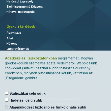
Hatósági jogsegély
Élelmiszermentő Központ
Hírlevél feliratkozás
Gyakori kérdések
Élelmiszer
Állat
Növény
Laboratóriumok
Labor/Egyéb
Adatkezelési tájékoztatónkban
megismerheti, hogyan
gondoskodunk személyes adatai védelméről. Weboldalunk
cookie-kat (sütiket) használ a jobb felhasználói élmény
érdekében, melynek biztosításához kérjük, kattintson az
„Elfogadom” gombra.
Statisztikai célú sütik
Nemzeti Élelmiszerlánc-biztonsági Hivatal
Hirdetési célú sütik
Cím: 1024 Budapest, Keleti Károly utca. 24.
Alapműködést biztosító és funkcionális sütik
Levelezési cím: 1525 Budapest. Pf. 30.