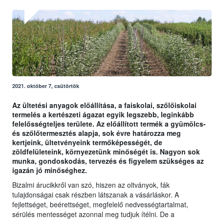
2021. október 7, csütörtök
Az ültetési anyagok előállítása, a faiskolai, szőlőiskolai
termelés a kertészeti ágazat egyik legszebb, leginkább
felelősségteljes területe. Az előállított termék a gyümölcs-
és szőlőtermesztés alapja, sok évre határozza meg
kertjeink, ültetvényeink termőképességét, de
zöldfelületeink, környezetünk minőségét is. Nagyon sok
munka, gondoskodás, tervezés és figyelem szükséges az
igazán jó minőséghez.
Bizalmi árucikkről van szó, hiszen az oltványok, fák
tulajdonságai csak részben látszanak a vásárláskor. A
fejlettséget, beérettséget, megfelelő nedvességtartalmat,
sérülés mentességet azonnal meg tudjuk ítélni. De a