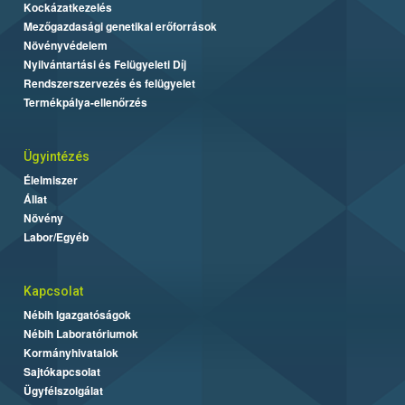
Kockázatkezelés
Mezőgazdasági genetikai erőforrások
Növényvédelem
Nyilvántartási és Felügyeleti Díj
Rendszerszervezés és felügyelet
Termékpálya-ellenőrzés
Ügyintézés
Élelmiszer
Állat
Növény
Labor/Egyéb
Kapcsolat
Nébih Igazgatóságok
Nébih Laboratóriumok
Kormányhivatalok
Sajtókapcsolat
Ügyfélszolgálat