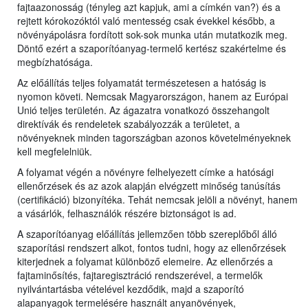
fajtaazonosság (tényleg azt kapjuk, ami a címkén van?) és a
rejtett kórokozóktól való mentesség csak évekkel később, a
növényápolásra fordított sok-sok munka után mutatkozik meg.
Döntő ezért a szaporítóanyag-termelő kertész szakértelme és
megbízhatósága.
Az előállítás teljes folyamatát természetesen a hatóság is
nyomon követi. Nemcsak Magyarországon, hanem az Európai
Unió teljes területén. Az ágazatra vonatkozó összehangolt
direktívák és rendeletek szabályozzák a területet, a
növényeknek minden tagországban azonos követelményeknek
kell megfelelniük.
A folyamat végén a növényre felhelyezett címke a hatósági
ellenőrzések és az azok alapján elvégzett minőség tanúsítás
(certifikáció) bizonyítéka. Tehát nemcsak jelöli a növényt, hanem
a vásárlók, felhasználók részére biztonságot is ad.
A szaporítóanyag előállítás jellemzően több szereplőből álló
szaporítási rendszert alkot, fontos tudni, hogy az ellenőrzések
kiterjednek a folyamat különböző elemeire. Az ellenőrzés a
fajtaminősítés, fajtaregisztráció rendszerével, a termelők
nyilvántartásba vételével kezdődik, majd a szaporító
alapanyagok termelésére használt anyanövények,