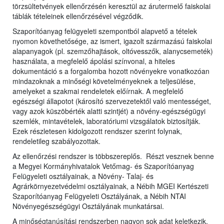
törzsültetvények ellenőrzésén keresztül az árutermelő faiskolai
táblák tételeinek ellenőrzésével végződik.
Szaporítóanyag felügyeleti szempontból alapvető a tételek
nyomon követhetősége, az ismert, igazolt származású faiskolai
alapanyagok (pl. szemzőhajtások, oltóvesszők, alanycsemeték)
használata, a megfelelő ápolási színvonal, a hiteles
dokumentáció s a forgalomba hozott növényekre vonatkozóan
mindazoknak a minőségi követelményeknek a teljesülése,
amelyeket a szakmai rendeletek előírnak. A megfelelő
egészségi állapotot (károsító szervezetektől való mentességet,
vagy azok küszöbérték alatti szintjét) a növény-egészségügyi
szemlék, mintavételek, laboratóriumi vizsgálatok biztosítják.
Ezek részletesen kidolgozott rendszer szerint folynak,
rendeletileg szabályozottak.
Az ellenőrzési rendszer is többszereplős. Részt vesznek benne
a Megyei Kormányhivatalok Vetőmag- és Szaporítóanyag
Felügyeleti osztályainak, a Növény- Talaj- és
Agrárkörnyezetvédelmi osztályainak, a Nébih MGEI Kertészeti
Szaporítóanyag Felügyeleti Osztályának, a Nébih NTAI
Növényegészségügyi Osztályának munkatársai.
A minőségtanúsítási rendszerben nagyon sok adat keletkezik,