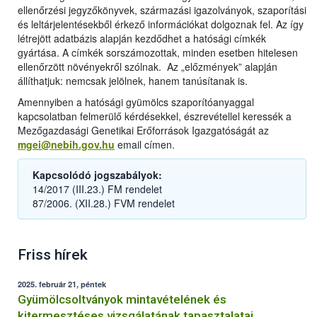
ellenőrzési jegyzőkönyvek, származási igazolványok, szaporítási
és leltárjelentésekből érkező információkat dolgoznak fel. Az így
létrejött adatbázis alapján kezdődhet a hatósági címkék
gyártása. A címkék sorszámozottak, minden esetben hitelesen
ellenőrzött növényekről szólnak. Az „előzmények” alapján
állíthatjuk: nemcsak jelölnek, hanem tanúsítanak is.
Amennyiben a hatósági gyümölcs szaporítóanyaggal
kapcsolatban felmerülő kérdésekkel, észrevétellel keressék a
Mezőgazdasági Genetikai Erőforrások Igazgatóságát az
mgei@nebih.gov.hu
email címen.
Kapcsolódó jogszabályok:
14/2017 (III.23.) FM rendelet
87/2006. (XII.28.) FVM rendelet
Friss hírek
2025. február 21, péntek
Gyümölcsoltványok mintavételének és
kitermesztéses vizsgálatának tapasztalatai