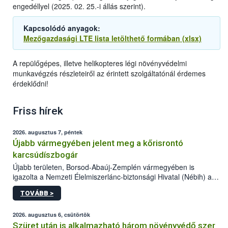
engedéllyel (2025. 02. 25.-i állás szerint).
Kapcsolódó anyagok:
Mezőgazdasági LTE lista letölthető formában (xlsx)
A repülőgépes, illetve helikopteres légi növényvédelmi
munkavégzés részleteiről az érintett szolgáltatónál érdemes
érdeklődni!
Friss hírek
2026. augusztus 7, péntek
Újabb vármegyében jelent meg a kőrisrontó
karcsúdíszbogár
Újabb területen, Borsod-Abaúj-Zemplén vármegyében is
igazolta a Nemzeti Élelmiszerlánc-biztonsági Hivatal (Nébih) a
kőrisrontó karcsúdíszbogár (Agrilus planipennis) jelenlétét. A
TOVÁBB >
kártevőt nem csak színcsapdában találták meg, de már fertőzött
fában is azonosították. A növényvédelmi szakemberek folytatják
az intenzív felderítést, emellett az intézkedéseket a szlovák
2026. augusztus 6, csütörtök
hatósággal is összehangolják a terjedés megállítása érdekében.
Szüret után is alkalmazható három növényvédő szer