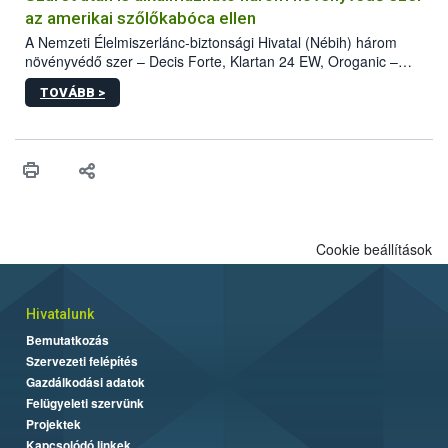
az amerikai szőlőkabóca ellen
A Nemzeti Élelmiszerlánc-biztonsági Hivatal (Nébih) három
növényvédő szer – Decis Forte, Klartan 24 EW, Oroganic –
engedélyokiratát módosította, így azok a szüretet követően,
TOVÁBB >
egészen a vesszőérettség (BBCH 91) stádiumáig
felhasználhatóak a szőlőben. A kiterjesztések célja, hogy a korai
érésű szőlőkben is legyen lehetőség a károsító elleni további
védekezésre. Az Oroganic készítmény kis kiszerelésben kiskerti
felhasználók számára is elérhető és ökológiai termesztésben is
engedélyezett.
Cookie beállítások
Hivatalunk
Bemutatkozás
Szervezeti felépítés
Gazdálkodási adatok
Felügyeleti szervünk
Projektek
Kapcsolódó linkek