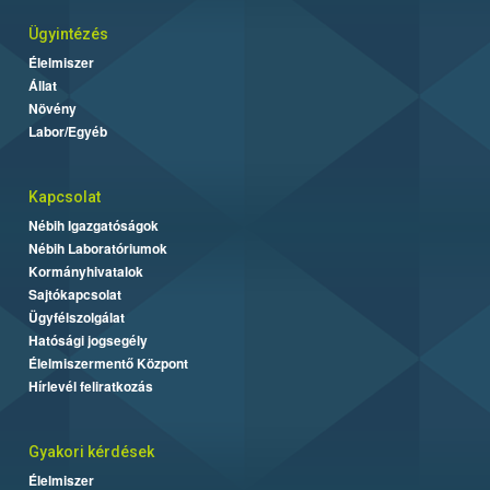
Ügyintézés
Élelmiszer
Állat
Növény
Labor/Egyéb
Kapcsolat
Nébih Igazgatóságok
Nébih Laboratóriumok
Kormányhivatalok
Sajtókapcsolat
Ügyfélszolgálat
Hatósági jogsegély
Élelmiszermentő Központ
Hírlevél feliratkozás
Gyakori kérdések
Élelmiszer