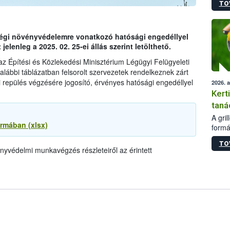
TO
módos
egész
felha
célja
 légi növényvédelemre vonatkozó hatósági engedéllyel
lehet
jelenleg a 2025. 02. 25-ei állás szerint letölthető.
Az Or
az Építési és Közlekedési Minisztérium Légügyi Felügyeleti
felha
alábbi táblázatban felsorolt szervezetek rendelkeznek zárt
terme
 repülés végzésére jogosító, érvényes hatósági engedéllyel
2026. 
Kert
taná
A gri
ormában (xlsx)
formá
romlá
TO
szapo
ényvédelmi munkavégzés részleteiről az érintett
sütög
techni
alapa
higié
hőkez
tárol
Hivat
a biz