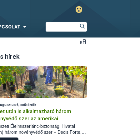
PCSOLAT
s hírek
augusztus 6, csütörtök
et után is alkalmazható három
nyvédő szer az amerikai
őkabóca ellen
zeti Élelmiszerlánc-biztonsági Hivatal
h) három növényvédő szer – Decis Forte,
an 24 EW, Oroganic – engedélyokiratát