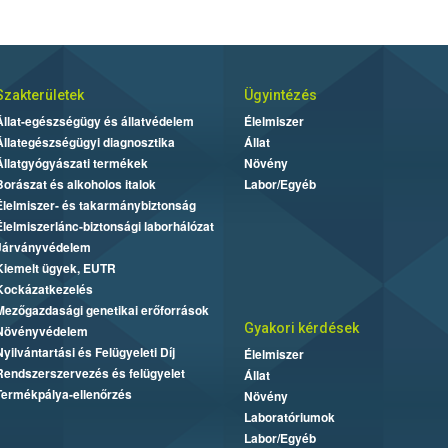
Szakterületek
Ügyintézés
Állat-egészségügy és állatvédelem
Élelmiszer
Állategészségügyi diagnosztika
Állat
Állatgyógyászati termékek
Növény
Borászat és alkoholos italok
Labor/Egyéb
Élelmiszer- és takarmánybiztonság
Élelmiszerlánc-biztonsági laborhálózat
Járványvédelem
Kiemelt ügyek, EUTR
Kockázatkezelés
Mezőgazdasági genetikai erőforrások
Gyakori kérdések
Növényvédelem
Nyilvántartási és Felügyeleti Díj
Élelmiszer
Rendszerszervezés és felügyelet
Állat
Termékpálya-ellenőrzés
Növény
Laboratóriumok
Labor/Egyéb