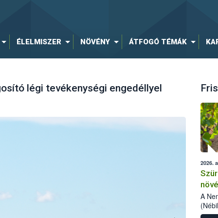
ÉLELMISZER
NÖVÉNY
ÁTFOGÓ TÉMÁK
KA
sító légi tevékenységi engedéllyel
Fris
2026. 
Szür
növé
szől
A Nem
(Nébi
Klart