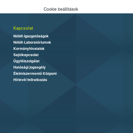
Cookie beállítások
Kapcsolat
Nébih Igazgatóságok
Nébih Laboratóriumok
Kormányhivatalok
Sajtókapcsolat
Ügyfélszolgálat
Hatósági jogsegély
Élelmiszermentő Központ
Hírlevél feliratkozás