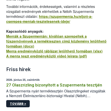
További információk, érdekességek, valamint a részletes
vizsgálati eredmények elérhetőek a Nébih Szupermenta
termékteszt oldalán:
https://szupermenta.hu/eljott-a-
cserepes-mentak-tesztelesenek-ideje/
Kapcsolódó anyagok:
Menták a Szupermentán: kiválóan szerepeltek a
fűszernövények a termékteszten című közlemény letölthető
formában (docx)
Menta eredményközlő táblázat letölthető formában (xlsx)
A menta teszt eredményközlő videó leirata (pdf)
Friss hírek
2026. június 25, csütörtök
27 Olaszrizling bizonyított a Szupermenta tesztjén
A Szupermenta nyári terméktesztjén Olaszrizlingeket vizsgáltak
a Nemzeti Élelmiszerlánc-biztonsági Hivatal (Nébih)
szakemberei. Összesen 27 bor került „nagyító alá”, melyek az
TOVÁBB >
élelmiszerbiztonsági és -minőségi vizsgálatok, valamint a
jelölés-ellenőrzés szempontjából is megfeleltek. A kedveltségi