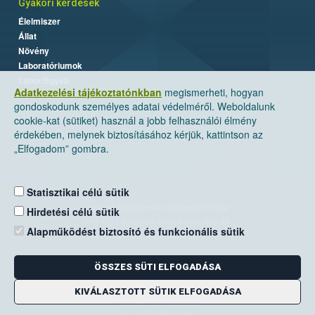
Gyakori kérdések
Élelmiszer
Állat
Növény
Laboratóriumok
Labor/Egyéb
Adatkezelési tájékoztatónkban
megismerheti, hogyan
gondoskodunk személyes adatai védelméről. Weboldalunk
cookie-kat (sütiket) használ a jobb felhasználói élmény
érdekében, melynek biztosításához kérjük, kattintson az
„Elfogadom” gombra.
Statisztikai célú sütik
Nemzeti Élelmiszerlánc-biztonsági Hivatal
Hirdetési célú sütik
Cím: 1024 Budapest, Keleti Károly utca. 24.
Alapműködést biztosító és funkcionális sütik
Levelezési cím: 1525 Budapest. Pf. 30.
ÖSSZES SÜTI ELFOGADÁSA
E-mail:
ugyfelszolgalat@nebih.gov.hu
Zöld szám: 06-80/263-244
KIVÁLASZTOTT SÜTIK ELFOGADÁSA
Telefon: 06-1/ 336-9000