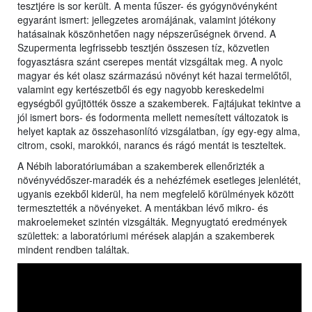
tesztjére is sor került. A menta fűszer- és gyógynövényként
egyaránt ismert: jellegzetes aromájának, valamint jótékony
hatásainak köszönhetően nagy népszerűségnek örvend. A
Szupermenta legfrissebb tesztjén összesen tíz, közvetlen
fogyasztásra szánt cserepes mentát vizsgáltak meg. A nyolc
magyar és két olasz származású növényt két hazai termelőtől,
valamint egy kertészetből és egy nagyobb kereskedelmi
egységből gyűjtötték össze a szakemberek. Fajtájukat tekintve a
jól ismert bors- és fodormenta mellett nemesített változatok is
helyet kaptak az összehasonlító vizsgálatban, így egy-egy alma,
citrom, csoki, marokkói, narancs és rágó mentát is teszteltek.
A Nébih laboratóriumában a szakemberek ellenőrizték a
növényvédőszer-maradék és a nehézfémek esetleges jelenlétét,
ugyanis ezekből kiderül, ha nem megfelelő körülmények között
termesztették a növényeket. A mentákban lévő mikro- és
makroelemeket szintén vizsgálták. Megnyugtató eredmények
születtek: a laboratóriumi mérések alapján a szakemberek
mindent rendben találtak.