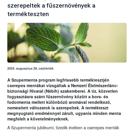
szerepeltek a fűszernövények a
termékteszten
2024. augusztus 29, csütörtök
A Szupermenta program legfrissebb terméktesztjén
cserepes mentákat vizsgáltak a Nemzeti Élelmiszerlánc-
biztonsági Hivatal (Nébih) szakemberei. A tíz, közvetlen
fogyasztásra szánt fűszernövény között a bors- és
fodormenta mellett különböző aromával rendelkező,
nemesített változatok is szerepeltek. A termékteszt
megnyugtató eredménnyel zárult, ugyanis minden menta
megfelelt a követelményeknek.
A Szupermenta jubileumi, tizedik évében a cserepes menták