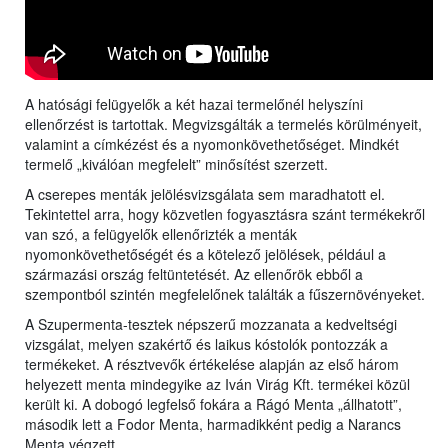
A hatósági felügyelők a két hazai termelőnél helyszíni
ellenőrzést is tartottak. Megvizsgálták a termelés körülményeit,
valamint a címkézést és a nyomonkövethetőséget. Mindkét
termelő „kiválóan megfelelt” minősítést szerzett.
A cserepes menták jelölésvizsgálata sem maradhatott el.
Tekintettel arra, hogy közvetlen fogyasztásra szánt termékekről
van szó, a felügyelők ellenőrizték a menták
nyomonkövethetőségét és a kötelező jelölések, például a
származási ország feltüntetését. Az ellenőrök ebből a
szempontból szintén megfelelőnek találták a fűszernövényeket.
A Szupermenta-tesztek népszerű mozzanata a kedveltségi
vizsgálat, melyen szakértő és laikus kóstolók pontozzák a
termékeket. A résztvevők értékelése alapján az első három
helyezett menta mindegyike az Iván Virág Kft. termékei közül
került ki. A dobogó legfelső fokára a Rágó Menta „állhatott”,
második lett a Fodor Menta, harmadikként pedig a Narancs
Menta végzett.