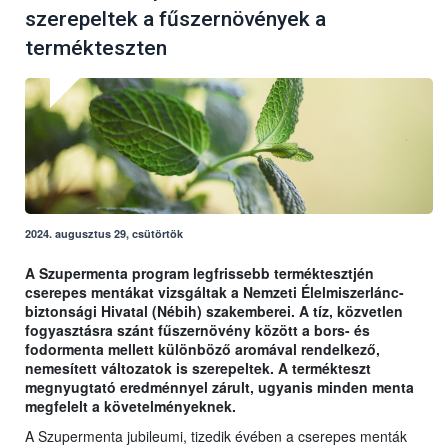
szerepeltek a fűszernövények a
termékteszten
2024. augusztus 29, csütörtök
A Szupermenta program legfrissebb terméktesztjén
cserepes mentákat vizsgáltak a Nemzeti Élelmiszerlánc-
biztonsági Hivatal (Nébih) szakemberei. A tíz, közvetlen
fogyasztásra szánt fűszernövény között a bors- és
fodormenta mellett különböző aromával rendelkező,
nemesített változatok is szerepeltek. A termékteszt
megnyugtató eredménnyel zárult, ugyanis minden menta
megfelelt a követelményeknek.
A Szupermenta jubileumi, tizedik évében a cserepes menták