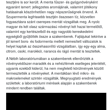
tesztjére is sor került. A menta fűszer- és gyógynövényként
egyaránt ismert: jellegzetes aromájának, valamint jótékony
hatásainak köszönhetően nagy népszerűségnek örvend. A
Szupermenta legfrissebb tesztjén összesen tíz, közvetlen
fogyasztásra szánt cserepes mentát vizsgáltak meg. A nyolc
magyar és két olasz származású növényt két hazai termelőtől,
valamint egy kertészetből és egy nagyobb kereskedelmi
egységből gyűjtötték össze a szakemberek. Fajtájukat tekintve a
jól ismert bors- és fodormenta mellett nemesített változatok is
helyet kaptak az összehasonlító vizsgálatban, így egy-egy alma,
citrom, csoki, marokkói, narancs és rágó mentát is teszteltek.
A Nébih laboratóriumában a szakemberek ellenőrizték a
növényvédőszer-maradék és a nehézfémek esetleges jelenlétét,
ugyanis ezekből kiderül, ha nem megfelelő körülmények között
termesztették a növényeket. A mentákban lévő mikro- és
makroelemeket szintén vizsgálták. Megnyugtató eredmények
születtek: a laboratóriumi mérések alapján a szakemberek
mindent rendben találtak.