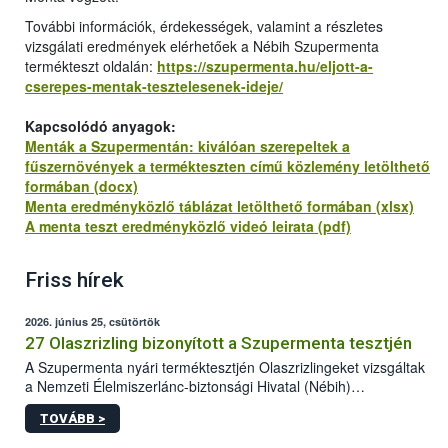
További információk, érdekességek, valamint a részletes
vizsgálati eredmények elérhetőek a Nébih Szupermenta
termékteszt oldalán:
https://szupermenta.hu/eljott-a-
cserepes-mentak-tesztelesenek-ideje/
Kapcsolódó anyagok:
Menták a Szupermentán: kiválóan szerepeltek a
fűszernövények a termékteszten című közlemény letölthető
formában (docx)
Menta eredményközlő táblázat letölthető formában (xlsx)
A menta teszt eredményközlő videó leirata (pdf)
Friss hírek
2026. június 25, csütörtök
27 Olaszrizling bizonyított a Szupermenta tesztjén
A Szupermenta nyári terméktesztjén Olaszrizlingeket vizsgáltak
a Nemzeti Élelmiszerlánc-biztonsági Hivatal (Nébih)
szakemberei. Összesen 27 bor került „nagyító alá”, melyek az
TOVÁBB >
élelmiszerbiztonsági és -minőségi vizsgálatok, valamint a
jelölés-ellenőrzés szempontjából is megfeleltek. A kedveltségi