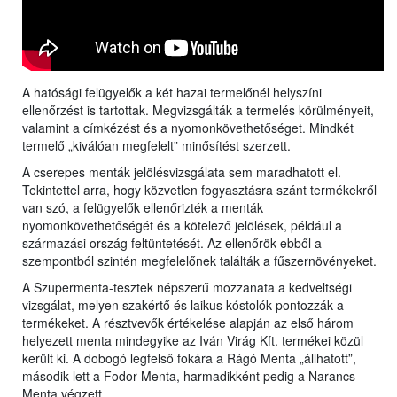
A hatósági felügyelők a két hazai termelőnél helyszíni
ellenőrzést is tartottak. Megvizsgálták a termelés körülményeit,
valamint a címkézést és a nyomonkövethetőséget. Mindkét
termelő „kiválóan megfelelt” minősítést szerzett.
A cserepes menták jelölésvizsgálata sem maradhatott el.
Tekintettel arra, hogy közvetlen fogyasztásra szánt termékekről
van szó, a felügyelők ellenőrizték a menták
nyomonkövethetőségét és a kötelező jelölések, például a
származási ország feltüntetését. Az ellenőrök ebből a
szempontból szintén megfelelőnek találták a fűszernövényeket.
A Szupermenta-tesztek népszerű mozzanata a kedveltségi
vizsgálat, melyen szakértő és laikus kóstolók pontozzák a
termékeket. A résztvevők értékelése alapján az első három
helyezett menta mindegyike az Iván Virág Kft. termékei közül
került ki. A dobogó legfelső fokára a Rágó Menta „állhatott”,
második lett a Fodor Menta, harmadikként pedig a Narancs
Menta végzett.