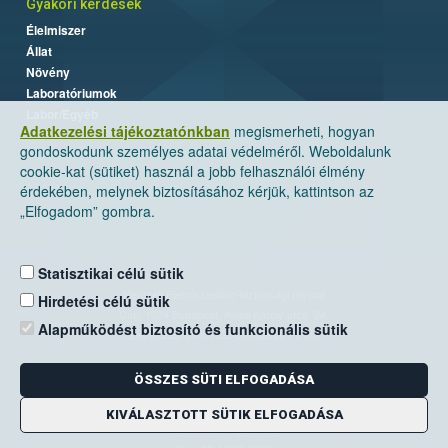
Gyakori kérdések
Élelmiszer
Állat
Növény
Laboratóriumok
Labor/Egyéb
Adatkezelési tájékoztatónkban
megismerheti, hogyan
gondoskodunk személyes adatai védelméről. Weboldalunk
cookie-kat (sütiket) használ a jobb felhasználói élmény
érdekében, melynek biztosításához kérjük, kattintson az
„Elfogadom” gombra.
Statisztikai célú sütik
Nemzeti Élelmiszerlánc-biztonsági Hivatal
Hirdetési célú sütik
Cím: 1024 Budapest, Keleti Károly utca. 24.
Alapműködést biztosító és funkcionális sütik
Levelezési cím: 1525 Budapest. Pf. 30.
ÖSSZES SÜTI ELFOGADÁSA
E-mail:
ugyfelszolgalat@nebih.gov.hu
Zöld szám: 06-80/263-244
KIVÁLASZTOTT SÜTIK ELFOGADÁSA
Telefon: 06-1/ 336-9000