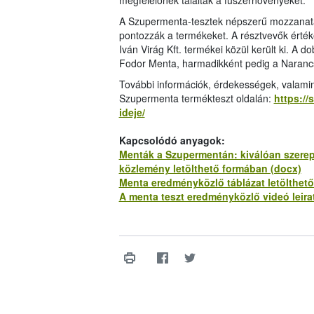
megfelelőnek találták a fűszernövényeket.
A Szupermenta-tesztek népszerű mozzanata a
pontozzák a termékeket. A résztvevők érték
Iván Virág Kft. termékei közül került ki. A d
Fodor Menta, harmadikként pedig a Naranc
További információk, érdekességek, valamin
Szupermenta termékteszt oldalán:
https://
ideje/
Kapcsolódó anyagok:
Menták a Szupermentán: kiválóan szerep
közlemény letölthető formában (docx)
Menta eredményközlő táblázat letölthető
A menta teszt eredményközlő videó leirat