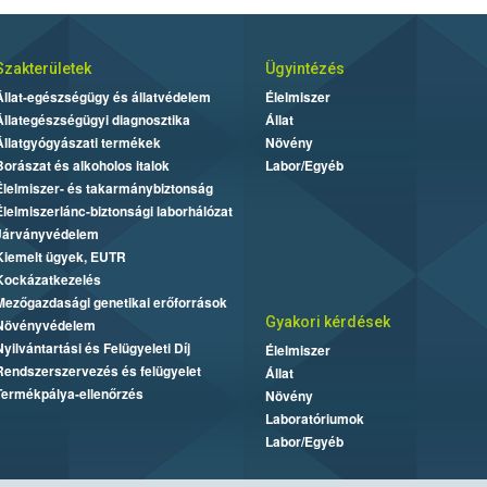
Szakterületek
Ügyintézés
Állat-egészségügy és állatvédelem
Élelmiszer
Állategészségügyi diagnosztika
Állat
Állatgyógyászati termékek
Növény
Borászat és alkoholos italok
Labor/Egyéb
Élelmiszer- és takarmánybiztonság
Élelmiszerlánc-biztonsági laborhálózat
Járványvédelem
Kiemelt ügyek, EUTR
Kockázatkezelés
Mezőgazdasági genetikai erőforrások
Gyakori kérdések
Növényvédelem
Nyilvántartási és Felügyeleti Díj
Élelmiszer
Rendszerszervezés és felügyelet
Állat
Termékpálya-ellenőrzés
Növény
Laboratóriumok
Labor/Egyéb