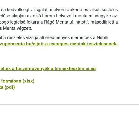
 kedveltségi vizsgálat, melyen szakértő és laikus kóstolók
elése alapján az első három helyezett menta mindegyike az
obogó legfelső fokára a Rágó Menta „állhatott”, második lett a
s Menta végzett.
t a részletes vizsgálati eredmények elérhetőek a Nébih
szupermenta.hu/eljott-a-cserepes-mentak-tesztelesenek-
eltek a fűszernövények a termékteszten című
 formában (xlsx)
a (pdf)