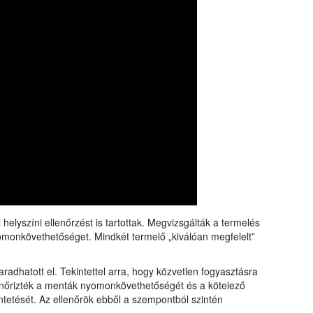
rangs
össze
a Nébi
a növ
 helyszíni ellenőrzést is tartottak. Megvizsgálták a termelés
omonkövethetőséget. Mindkét termelő „kiválóan megfelelt”
adhatott el. Tekintettel arra, hogy közvetlen fogyasztásra
lenőrizték a menták nyomonkövethetőségét és a kötelező
üntetését. Az ellenőrök ebből a szempontból szintén