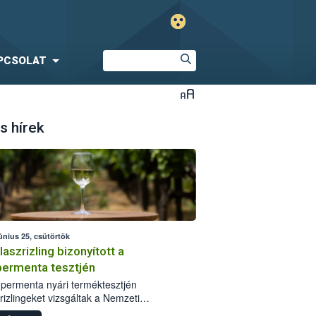
PCSOLAT
s hírek
únius 25, csütörtök
laszrizling bizonyított a
ermenta tesztjén
permenta nyári terméktesztjén
rizlingeket vizsgáltak a Nemzeti
iszerlánc-biztonsági Hivatal (Nébih)