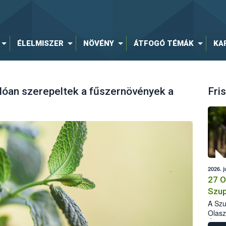
ÉLELMISZER
NÖVÉNY
ÁTFOGÓ TÉMÁK
KA
lóan szerepeltek a fűszernövények a
Fris
2026. j
27 O
Szup
A Szu
Olasz
Élelm