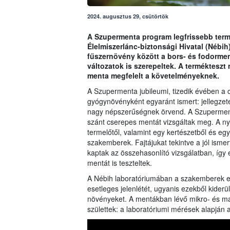
2024. augusztus 29, csütörtök
A Szupermenta program legfrissebb term
Élelmiszerlánc-biztonsági Hivatal (Nébih
fűszernövény között a bors- és fodormen
változatok is szerepeltek. A terméktesz
menta megfelelt a követelményeknek.
A Szupermenta jubileumi, tizedik évében a c
gyógynövényként egyaránt ismert: jellegze
nagy népszerűségnek örvend. A Szupermenta 
szánt cserepes mentát vizsgáltak meg. A ny
termelőtől, valamint egy kertészetből és e
szakemberek. Fajtájukat tekintve a jól ismer
kaptak az összehasonlító vizsgálatban, így 
mentát is teszteltek.
A Nébih laboratóriumában a szakemberek e
esetleges jelenlétét, ugyanis ezekből kider
növényeket. A mentákban lévő mikro- és m
születtek: a laboratóriumi mérések alapján