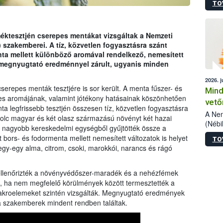
TO
szake
alá”,
vizsg
szemp
éktesztjén cserepes mentákat vizsgáltak a Nemzeti
vizsgá
) szakemberei. A tíz, közvetlen fogyasztásra szánt
legke
ta mellett különböző aromával rendelkező, nemesített
t megnyugtató eredménnyel zárult, ugyanis minden
2026. j
serepes menták tesztjére is sor került. A menta fűszer- és
Mind
tes aromájának, valamint jótékony hatásainak köszönhetően
vető
legfrissebb tesztjén összesen tíz, közvetlen fogyasztásra
A Nem
olc magyar és két olasz származású növényt két hazai
(Nébi
gy nagyobb kereskedelmi egységből gyűjtötték össze a
termé
t bors- és fodormenta mellett nemesített változatok is helyet
TO
fókus
egy-egy alma, citrom, csoki, marokkói, narancs és rágó
szake
kapha
vetőm
llenőrizték a növényvédőszer-maradék és a nehézfémek
jogsz
ül, ha nem megfelelő körülmények között termesztették a
pedig
akroelemeket szintén vizsgálták. Megnyugtató eredmények
elege
 a szakemberek mindent rendben találtak.
esetb
termé