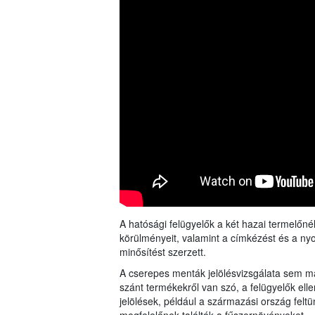
A hatósági felügyelők a két hazai termelőnél
körülményeit, valamint a címkézést és a ny
minősítést szerzett.
A cserepes menták jelölésvizsgálata sem mar
szánt termékekről van szó, a felügyelők el
jelölések, például a származási ország felt