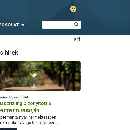
PCSOLAT
s hírek
únius 25, csütörtök
laszrizling bizonyított a
ermenta tesztjén
permenta nyári terméktesztjén
rizlingeket vizsgáltak a Nemzeti
iszerlánc-biztonsági Hivatal (Nébih)