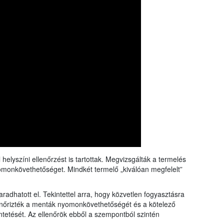
rangs
össze
a Nébi
a növ
 helyszíni ellenőrzést is tartottak. Megvizsgálták a termelés
omonkövethetőséget. Mindkét termelő „kiválóan megfelelt”
adhatott el. Tekintettel arra, hogy közvetlen fogyasztásra
lenőrizték a menták nyomonkövethetőségét és a kötelező
üntetését. Az ellenőrök ebből a szempontból szintén