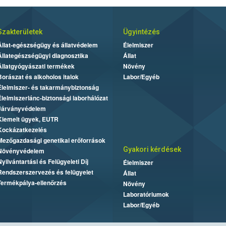
Szakterületek
Ügyintézés
Állat-egészségügy és állatvédelem
Élelmiszer
Állategészségügyi diagnosztika
Állat
Állatgyógyászati termékek
Növény
Borászat és alkoholos italok
Labor/Egyéb
Élelmiszer- és takarmánybiztonság
Élelmiszerlánc-biztonsági laborhálózat
Járványvédelem
Kiemelt ügyek, EUTR
Kockázatkezelés
Mezőgazdasági genetikai erőforrások
Gyakori kérdések
Növényvédelem
Nyilvántartási és Felügyeleti Díj
Élelmiszer
Rendszerszervezés és felügyelet
Állat
Termékpálya-ellenőrzés
Növény
Laboratóriumok
Labor/Egyéb