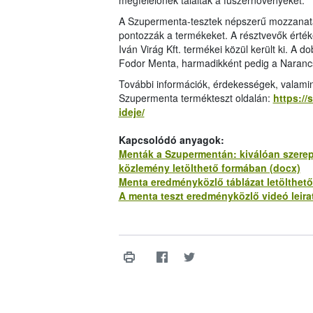
megfelelőnek találták a fűszernövényeket.
A Szupermenta-tesztek népszerű mozzanata a
pontozzák a termékeket. A résztvevők érték
Iván Virág Kft. termékei közül került ki. A d
Fodor Menta, harmadikként pedig a Naranc
További információk, érdekességek, valamin
Szupermenta termékteszt oldalán:
https://
ideje/
Kapcsolódó anyagok:
Menták a Szupermentán: kiválóan szerep
közlemény letölthető formában (docx)
Menta eredményközlő táblázat letölthető
A menta teszt eredményközlő videó leirat