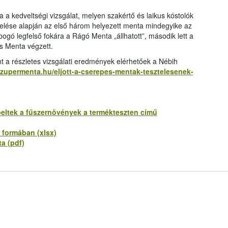
 kedveltségi vizsgálat, melyen szakértő és laikus kóstolók
elése alapján az első három helyezett menta mindegyike az
obogó legfelső fokára a Rágó Menta „állhatott”, második lett a
s Menta végzett.
t a részletes vizsgálati eredmények elérhetőek a Nébih
szupermenta.hu/eljott-a-cserepes-mentak-tesztelesenek-
eltek a fűszernövények a termékteszten című
 formában (xlsx)
a (pdf)