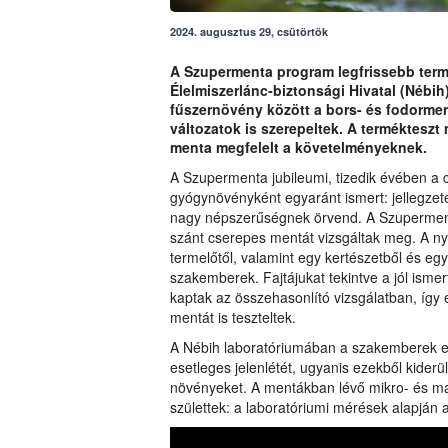
2024. augusztus 29, csütörtök
A Szupermenta program legfrissebb term
Élelmiszerlánc-biztonsági Hivatal (Nébih
fűszernövény között a bors- és fodormen
változatok is szerepeltek. A terméktesz
menta megfelelt a követelményeknek.
A Szupermenta jubileumi, tizedik évében a c
gyógynövényként egyaránt ismert: jellegze
nagy népszerűségnek örvend. A Szupermenta 
szánt cserepes mentát vizsgáltak meg. A ny
termelőtől, valamint egy kertészetből és e
szakemberek. Fajtájukat tekintve a jól ismer
kaptak az összehasonlító vizsgálatban, így 
mentát is teszteltek.
A Nébih laboratóriumában a szakemberek e
esetleges jelenlétét, ugyanis ezekből kider
növényeket. A mentákban lévő mikro- és m
születtek: a laboratóriumi mérések alapján