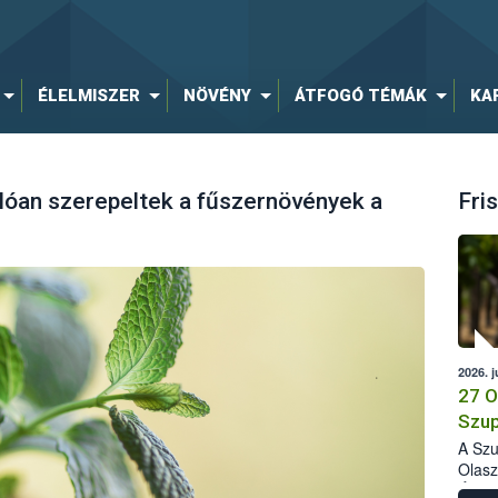
ÉLELMISZER
NÖVÉNY
ÁTFOGÓ TÉMÁK
KA
lóan szerepeltek a fűszernövények a
Fris
2026. j
27 O
Szup
A Szu
Olasz
Élelm