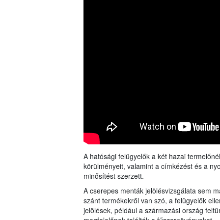
A hatósági felügyelők a két hazai termelőnél
körülményeit, valamint a címkézést és a ny
minősítést szerzett.
A cserepes menták jelölésvizsgálata sem mar
szánt termékekről van szó, a felügyelők el
jelölések, például a származási ország felt