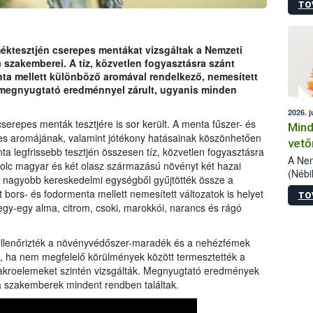
TO
szake
alá”,
vizsg
szemp
éktesztjén cserepes mentákat vizsgáltak a Nemzeti
vizsgá
) szakemberei. A tíz, közvetlen fogyasztásra szánt
legke
ta mellett különböző aromával rendelkező, nemesített
t megnyugtató eredménnyel zárult, ugyanis minden
2026. j
serepes menták tesztjére is sor került. A menta fűszer- és
Mind
tes aromájának, valamint jótékony hatásainak köszönhetően
vető
legfrissebb tesztjén összesen tíz, közvetlen fogyasztásra
A Nem
olc magyar és két olasz származású növényt két hazai
(Nébi
gy nagyobb kereskedelmi egységből gyűjtötték össze a
termé
t bors- és fodormenta mellett nemesített változatok is helyet
TO
fókus
egy-egy alma, citrom, csoki, marokkói, narancs és rágó
szake
kapha
vetőm
llenőrizték a növényvédőszer-maradék és a nehézfémek
jogsz
ül, ha nem megfelelő körülmények között termesztették a
pedig
akroelemeket szintén vizsgálták. Megnyugtató eredmények
elege
 a szakemberek mindent rendben találtak.
esetb
termé