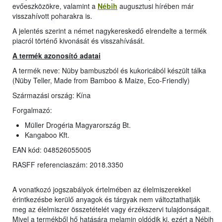
evőeszközökre, valamint a
Nébih
augusztusi hírében már
visszahívott poharakra is.
A jelentés szerint a német nagykereskedő elrendelte a termék
piacról történő kivonását és visszahívását.
A termék azonosító adatai
A termék neve: Nüby bambuszból és kukoricából készült tálka
(Nüby Teller, Made from Bamboo & Maize, Eco-Friendly)
Származási ország: Kína
Forgalmazó:
Müller Drogéria Magyarország Bt.
Kangaboo Kft.
EAN kód: 048526055005
RASFF referenciaszám: 2018.3350
A vonatkozó jogszabályok értelmében az élelmiszerekkel
érintkezésbe kerülő anyagok és tárgyak nem változtathatják
meg az élelmiszer összetételét vagy érzékszervi tulajdonságait.
Mivel a termékből hő hatására melamin oldódik ki, ezért a Nébih