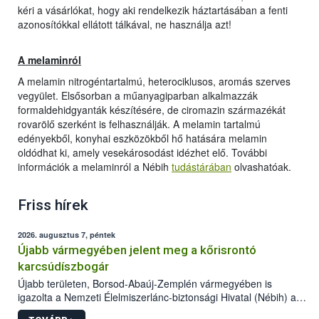
kéri a vásárlókat, hogy aki rendelkezik háztartásában a fenti
azonosítókkal ellátott tálkával, ne használja azt!
A melaminról
A melamin nitrogéntartalmú, heterociklusos, aromás szerves
vegyület. Elsősorban a műanyagiparban alkalmazzák
formaldehidgyanták készítésére, de ciromazin származékát
rovarölő szerként is felhasználják. A melamin tartalmú
edényekből, konyhai eszközökből hő hatására melamin
oldódhat ki, amely vesekárosodást idézhet elő. További
információk a melaminról a Nébih
tudástárában
olvashatóak.
Friss hírek
2026. augusztus 7, péntek
Újabb vármegyében jelent meg a kőrisrontó
karcsúdíszbogár
Újabb területen, Borsod-Abaúj-Zemplén vármegyében is
igazolta a Nemzeti Élelmiszerlánc-biztonsági Hivatal (Nébih) a
kőrisrontó karcsúdíszbogár (Agrilus planipennis) jelenlétét. A