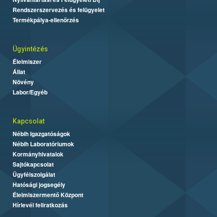
Rendszerszervezés és felügyelet
Termékpálya-ellenőrzés
Ügyintézés
Élelmiszer
Állat
Növény
Labor/Egyéb
Kapcsolat
Nébih Igazgatóságok
Nébih Laboratóriumok
Kormányhivatalok
Sajtókapcsolat
Ügyfélszolgálat
Hatósági jogsegély
Élelmiszermentő Központ
Hírlevél feliratkozás