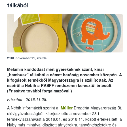
tálkából
2018. november 21, szerda
Melamin kioldódást mért gyerekeknek szánt, kínai
„bambusz” tálkából a német hatóság november közepén. A
kifogásolt termékből Magyarországra is szállítottak. Az
esetről a Nébih a RASFF rendszeren keresztül értesült.
(Frissítve további forgalmazóval.)
Frissítés - 2018.11.28.
A Nébih információi szerint a
Müller
Drogéria Magyarország Bt.
elővigyázatosságból kiterjesztette a november 23-i
termékvisszahívást a 2016.04. és 2018.11. között értékesített, a
Nüby más mintával díszített tányérokra, tányérkészletekre és