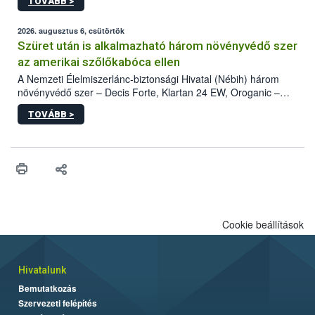
TOVÁBB >
kártevőt nem csak színcsapdában találták meg, de már fertőzött
fában is azonosították. A növényvédelmi szakemberek folytatják
az intenzív felderítést, emellett az intézkedéseket a szlovák
2026. augusztus 6, csütörtök
hatósággal is összehangolják a terjedés megállítása érdekében.
Szüret után is alkalmazható három növényvédő szer
az amerikai szőlőkabóca ellen
A Nemzeti Élelmiszerlánc-biztonsági Hivatal (Nébih) három
növényvédő szer – Decis Forte, Klartan 24 EW, Oroganic –
engedélyokiratát módosította, így azok a szüretet követően,
TOVÁBB >
egészen a vesszőérettség (BBCH 91) stádiumáig
felhasználhatóak a szőlőben. A kiterjesztések célja, hogy a korai
érésű szőlőkben is legyen lehetőség a károsító elleni további
védekezésre. Az Oroganic készítmény kis kiszerelésben kiskerti
felhasználók számára is elérhető és ökológiai termesztésben is
engedélyezett.
Cookie beállítások
Hivatalunk
Bemutatkozás
Szervezeti felépítés