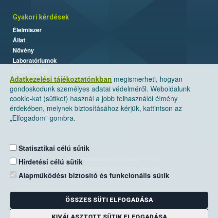
Gyakori kérdések
Élelmiszer
Állat
Növény
Laboratóriumok
Labor/Egyéb
Adatkezelési tájékoztatónkban
megismerheti, hogyan
gondoskodunk személyes adatai védelméről. Weboldalunk
cookie-kat (sütiket) használ a jobb felhasználói élmény
érdekében, melynek biztosításához kérjük, kattintson az
„Elfogadom” gombra.
Statisztikai célú sütik
Nemzeti Élelmiszerlánc-biztonsági Hivatal
Hirdetési célú sütik
Cím: 1024 Budapest, Keleti Károly utca. 24.
Alapműködést biztosító és funkcionális sütik
Levelezési cím: 1525 Budapest. Pf. 30.
ÖSSZES SÜTI ELFOGADÁSA
E-mail:
ugyfelszolgalat@nebih.gov.hu
Zöld szám: 06-80/263-244
KIVÁLASZTOTT SÜTIK ELFOGADÁSA