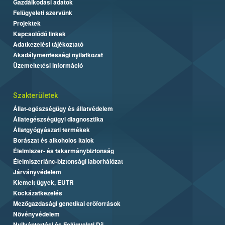
Gazdálkodási adatok
Felügyeleti szervünk
Projektek
Kapcsolódó linkek
Adatkezelési tájékoztató
Akadálymentességi nyilatkozat
Üzemeltetési információ
Szakterületek
Állat-egészségügy és állatvédelem
Állategészségügyi diagnosztika
Állatgyógyászati termékek
Borászat és alkoholos italok
Élelmiszer- és takarmánybiztonság
Élelmiszerlánc-biztonsági laborhálózat
Járványvédelem
Kiemelt ügyek, EUTR
Kockázatkezelés
Mezőgazdasági genetikai erőforrások
Növényvédelem
Nyilvántartási és Felügyeleti Díj