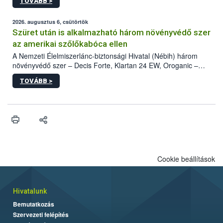
TOVÁBB >
kártevőt nem csak színcsapdában találták meg, de már fertőzött
fában is azonosították. A növényvédelmi szakemberek folytatják
az intenzív felderítést, emellett az intézkedéseket a szlovák
2026. augusztus 6, csütörtök
hatósággal is összehangolják a terjedés megállítása érdekében.
Szüret után is alkalmazható három növényvédő szer
az amerikai szőlőkabóca ellen
A Nemzeti Élelmiszerlánc-biztonsági Hivatal (Nébih) három
növényvédő szer – Decis Forte, Klartan 24 EW, Oroganic –
engedélyokiratát módosította, így azok a szüretet követően,
TOVÁBB >
egészen a vesszőérettség (BBCH 91) stádiumáig
felhasználhatóak a szőlőben. A kiterjesztések célja, hogy a korai
érésű szőlőkben is legyen lehetőség a károsító elleni további
védekezésre. Az Oroganic készítmény kis kiszerelésben kiskerti
felhasználók számára is elérhető és ökológiai termesztésben is
engedélyezett.
Cookie beállítások
Hivatalunk
Bemutatkozás
Szervezeti felépítés