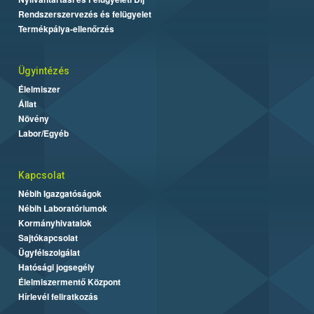
Rendszerszervezés és felügyelet
Termékpálya-ellenőrzés
Ügyintézés
Élelmiszer
Állat
Növény
Labor/Egyéb
Kapcsolat
Nébih Igazgatóságok
Nébih Laboratóriumok
Kormányhivatalok
Sajtókapcsolat
Ügyfélszolgálat
Hatósági jogsegély
Élelmiszermentő Központ
Hírlevél feliratkozás