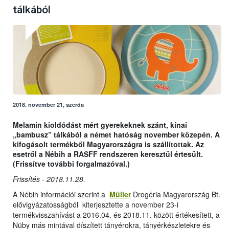
tálkából
2018. november 21, szerda
Melamin kioldódást mért gyerekeknek szánt, kínai
„bambusz” tálkából a német hatóság november közepén. A
kifogásolt termékből Magyarországra is szállítottak. Az
esetről a Nébih a RASFF rendszeren keresztül értesült.
(Frissítve további forgalmazóval.)
Frissítés - 2018.11.28.
A Nébih információi szerint a
Müller
Drogéria Magyarország Bt.
elővigyázatosságból kiterjesztette a november 23-i
termékvisszahívást a 2016.04. és 2018.11. között értékesített, a
Nüby más mintával díszített tányérokra, tányérkészletekre és