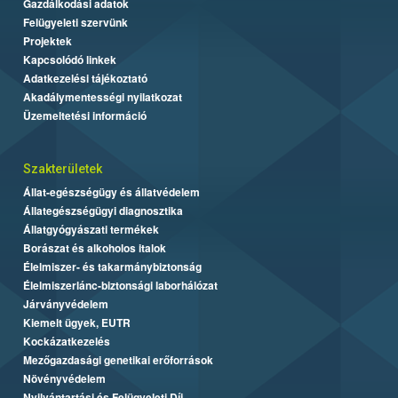
Gazdálkodási adatok
Felügyeleti szervünk
Projektek
Kapcsolódó linkek
Adatkezelési tájékoztató
Akadálymentességi nyilatkozat
Üzemeltetési információ
Szakterületek
Állat-egészségügy és állatvédelem
Állategészségügyi diagnosztika
Állatgyógyászati termékek
Borászat és alkoholos italok
Élelmiszer- és takarmánybiztonság
Élelmiszerlánc-biztonsági laborhálózat
Járványvédelem
Kiemelt ügyek, EUTR
Kockázatkezelés
Mezőgazdasági genetikai erőforrások
Növényvédelem
Nyilvántartási és Felügyeleti Díj