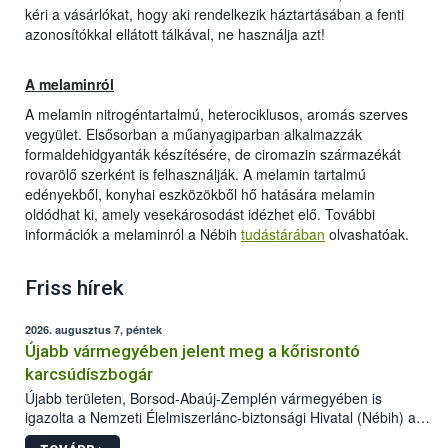
kéri a vásárlókat, hogy aki rendelkezik háztartásában a fenti
azonosítókkal ellátott tálkával, ne használja azt!
A melaminról
A melamin nitrogéntartalmú, heterociklusos, aromás szerves
vegyület. Elsősorban a műanyagiparban alkalmazzák
formaldehidgyanták készítésére, de ciromazin származékát
rovarölő szerként is felhasználják. A melamin tartalmú
edényekből, konyhai eszközökből hő hatására melamin
oldódhat ki, amely vesekárosodást idézhet elő. További
információk a melaminról a Nébih
tudástárában
olvashatóak.
Friss hírek
2026. augusztus 7, péntek
Újabb vármegyében jelent meg a kőrisrontó
karcsúdíszbogár
Újabb területen, Borsod-Abaúj-Zemplén vármegyében is
igazolta a Nemzeti Élelmiszerlánc-biztonsági Hivatal (Nébih) a
kőrisrontó karcsúdíszbogár (Agrilus planipennis) jelenlétét. A