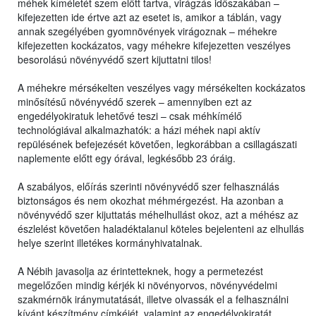
méhek kíméletét szem előtt tartva, virágzás időszakában –
kifejezetten ide értve azt az esetet is, amikor a táblán, vagy
annak szegélyében gyomnövények virágoznak – méhekre
kifejezetten kockázatos, vagy méhekre kifejezetten veszélyes
besorolású növényvédő szert kijuttatni tilos!
A méhekre mérsékelten veszélyes vagy mérsékelten kockázatos
minősítésű növényvédő szerek – amennyiben ezt az
engedélyokiratuk lehetővé teszi – csak méhkímélő
technológiával alkalmazhatók: a házi méhek napi aktív
repülésének befejezését követően, legkorábban a csillagászati
naplemente előtt egy órával, legkésőbb 23 óráig.
A szabályos, előírás szerinti növényvédő szer felhasználás
biztonságos és nem okozhat méhmérgezést. Ha azonban a
növényvédő szer kijuttatás méhelhullást okoz, azt a méhész az
észlelést követően haladéktalanul köteles bejelenteni az elhullás
helye szerint illetékes kormányhivatalnak.
A Nébih javasolja az érintetteknek, hogy a permetezést
megelőzően mindig kérjék ki növényorvos, növényvédelmi
szakmérnök iránymutatását, illetve olvassák el a felhasználni
kívánt készítmény címkéjét, valamint az engedélyokiratát,