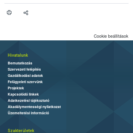
érésű szőlőkben is legyen lehetőség a károsító elleni további
védekezésre. Az Oroganic készítmény kis kiszerelésben kiskerti
felhasználók számára is elérhető és ökológiai termesztésben is
engedélyezett.
Cookie beállítások
Hivatalunk
Bemutatkozás
Szervezeti felépítés
Gazdálkodási adatok
Felügyeleti szervünk
Projektek
Kapcsolódó linkek
Adatkezelési tájékoztató
Akadálymentességi nyilatkozat
Üzemeltetési információ
Szakterületek