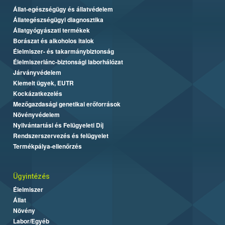
Állat-egészségügy és állatvédelem
Állategészségügyi diagnosztika
Állatgyógyászati termékek
Borászat és alkoholos italok
Élelmiszer- és takarmánybiztonság
Élelmiszerlánc-biztonsági laborhálózat
Járványvédelem
Kiemelt ügyek, EUTR
Kockázatkezelés
Mezőgazdasági genetikai erőforrások
Növényvédelem
Nyilvántartási és Felügyeleti Díj
Rendszerszervezés és felügyelet
Termékpálya-ellenőrzés
Ügyintézés
Élelmiszer
Állat
Növény
Labor/Egyéb