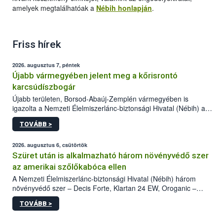
amelyek megtalálhatóak a
Nébih honlapján
.
Friss hírek
2026. augusztus 7, péntek
Újabb vármegyében jelent meg a kőrisrontó
karcsúdíszbogár
Újabb területen, Borsod-Abaúj-Zemplén vármegyében is
igazolta a Nemzeti Élelmiszerlánc-biztonsági Hivatal (Nébih) a
kőrisrontó karcsúdíszbogár (Agrilus planipennis) jelenlétét. A
TOVÁBB >
kártevőt nem csak színcsapdában találták meg, de már fertőzött
fában is azonosították. A növényvédelmi szakemberek folytatják
az intenzív felderítést, emellett az intézkedéseket a szlovák
2026. augusztus 6, csütörtök
hatósággal is összehangolják a terjedés megállítása érdekében.
Szüret után is alkalmazható három növényvédő szer
az amerikai szőlőkabóca ellen
A Nemzeti Élelmiszerlánc-biztonsági Hivatal (Nébih) három
növényvédő szer – Decis Forte, Klartan 24 EW, Oroganic –
engedélyokiratát módosította, így azok a szüretet követően,
TOVÁBB >
egészen a vesszőérettség (BBCH 91) stádiumáig
felhasználhatóak a szőlőben. A kiterjesztések célja, hogy a korai