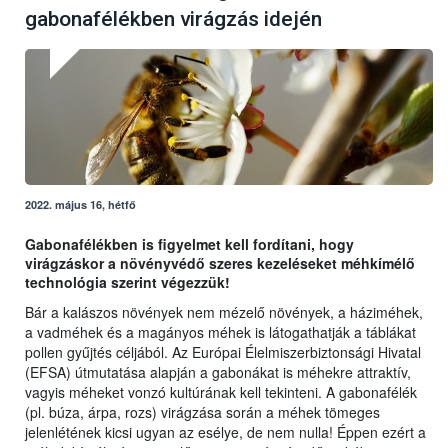
gabonafélékben virágzás idején
2022. május 16, hétfő
Gabonafélékben is figyelmet kell fordítani, hogy
virágzáskor a növényvédő szeres kezeléseket méhkímélő
technológia szerint végezzük!
Bár a kalászos növények nem mézelő növények, a háziméhek,
a vadméhek és a magányos méhek is látogathatják a táblákat
pollen gyűjtés céljából. Az Európai Élelmiszerbiztonsági Hivatal
(EFSA) útmutatása alapján a gabonákat is méhekre attraktív,
vagyis méheket vonzó kultúrának kell tekinteni. A gabonafélék
(pl. búza, árpa, rozs) virágzása során a méhek tömeges
jelenlétének kicsi ugyan az esélye, de nem nulla! Éppen ezért a