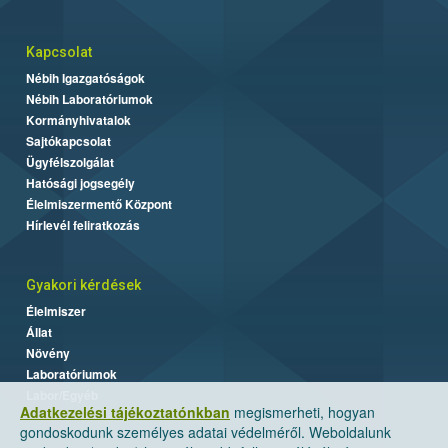
Kapcsolat
Nébih Igazgatóságok
Nébih Laboratóriumok
Kormányhivatalok
Sajtókapcsolat
Ügyfélszolgálat
Hatósági jogsegély
Élelmiszermentő Központ
Hírlevél feliratkozás
Gyakori kérdések
Élelmiszer
Állat
Növény
Laboratóriumok
Labor/Egyéb
Adatkezelési tájékoztatónkban
megismerheti, hogyan
gondoskodunk személyes adatai védelméről. Weboldalunk