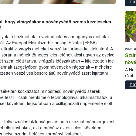
TO
kőris
jelen
talál
azono
ani, hogy virágzáskor a növényvédő szeres kezeléseket
folyta
!
intéz
nyek, a háziméhek, a vadméhek és a magányos méhek is
össze
ából. Az Európai Élelmiszerbiztonsági Hivatal (EFSA)
érdek
ttraktív, vagyis méheket vonzó kultúrának kell tekinteni. A
2026. 
a során a méhek tömeges jelenlétének kicsi ugyan az esélye,
Szür
 szem előtt tartva, virágzás időszakában – kifejezetten ide
növé
vagy annak szegélyében gyomnövények virágoznak – méhekre
szől
A Nem
ezetten veszélyes besorolású növényvédő szert kijuttatni
(Nébi
Klart
TO
módos
sékelten kockázatos minősítésű növényvédő szerek –
egész
é teszi – csak méhkímélő technológiával alkalmazhatók: a
felha
sét követően, legkorábban a csillagászati naplemente előtt
célja
lehet
Az Or
felha
szer felhasználás biztonságos és nem okozhat méhmérgezést.
terme
helhullást okoz, azt a méhész az észlelést követően
ás helye szerint illetékes kormányhivatalnak.