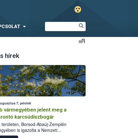
PCSOLAT
s hírek
augusztus 7, péntek
b vármegyében jelent meg a
srontó karcsúdíszbogár
 területen, Borsod-Abaúj-Zemplén
gyében is igazolta a Nemzeti
iszerlánc-biztonsági Hivatal (Nébih) a