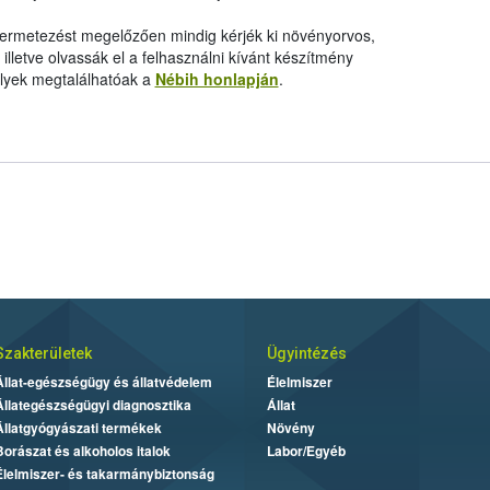
 permetezést megelőzően mindig kérjék ki növényorvos,
letve olvassák el a felhasználni kívánt készítmény
elyek megtalálhatóak a
Nébih honlapján
.
Szakterületek
Ügyintézés
Állat-egészségügy és állatvédelem
Élelmiszer
Állategészségügyi diagnosztika
Állat
Állatgyógyászati termékek
Növény
Borászat és alkoholos italok
Labor/Egyéb
Élelmiszer- és takarmánybiztonság