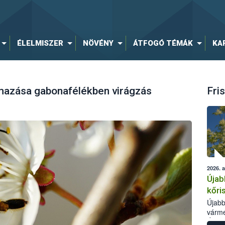
ÉLELMISZER
NÖVÉNY
ÁTFOGÓ TÉMÁK
KA
mazása gabonafélékben virágzás
Fris
2026. 
Újab
kőri
Újabb
várme
Élelm