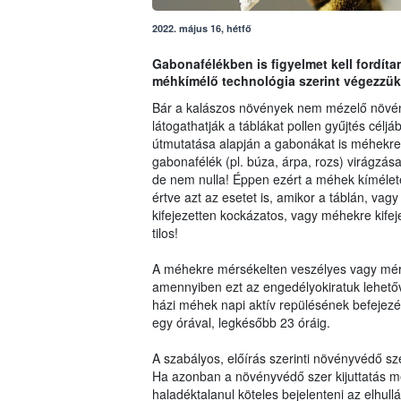
2022. május 16, hétfő
Gabonafélékben is figyelmet kell fordít
méhkímélő technológia szerint végezzük
Bár a kalászos növények nem mézelő növé
látogathatják a táblákat pollen gyűjtés célj
útmutatása alapján a gabonákat is méhekre a
gabonafélék (pl. búza, árpa, rozs) virágzás
de nem nulla! Éppen ezért a méhek kíméletét
értve azt az esetet is, amikor a táblán, 
kifejezetten kockázatos, vagy méhekre kifej
tilos!
A méhekre mérsékelten veszélyes vagy mér
amennyiben ezt az engedélyokiratuk lehetőv
házi méhek napi aktív repülésének befejezé
egy órával, legkésőbb 23 óráig.
A szabályos, előírás szerinti növényvédő 
Ha azonban a növényvédő szer kijuttatás mé
haladéktalanul köteles bejelenteni az elhull