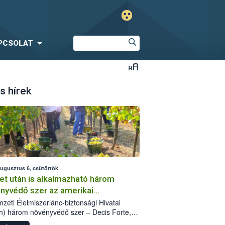
PCSOLAT
s hírek
augusztus 6, csütörtök
et után is alkalmazható három
nyvédő szer az amerikai
őkabóca ellen
zeti Élelmiszerlánc-biztonsági Hivatal
h) három növényvédő szer – Decis Forte,
an 24 EW, Oroganic – engedélyokiratát