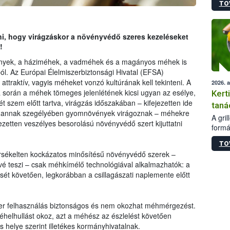
TO
módos
egész
felha
célja
ani, hogy virágzáskor a növényvédő szeres kezeléseket
lehet
!
Az Or
nyek, a háziméhek, a vadméhek és a magányos méhek is
felha
ából. Az Európai Élelmiszerbiztonsági Hivatal (EFSA)
terme
ttraktív, vagyis méheket vonzó kultúrának kell tekinteni. A
2026. 
a során a méhek tömeges jelenlétének kicsi ugyan az esélye,
Kert
 szem előtt tartva, virágzás időszakában – kifejezetten ide
taná
vagy annak szegélyében gyomnövények virágoznak – méhekre
A gri
ezetten veszélyes besorolású növényvédő szert kijuttatni
formá
romlá
TO
szapo
sékelten kockázatos minősítésű növényvédő szerek –
sütög
é teszi – csak méhkímélő technológiával alkalmazhatók: a
techni
sét követően, legkorábban a csillagászati naplemente előtt
alapa
higié
hőkez
tárol
szer felhasználás biztonságos és nem okozhat méhmérgezést.
Hivat
helhullást okoz, azt a méhész az észlelést követően
a biz
ás helye szerint illetékes kormányhivatalnak.