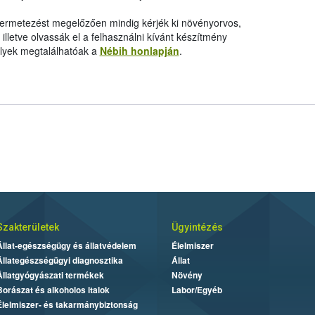
 permetezést megelőzően mindig kérjék ki növényorvos,
letve olvassák el a felhasználni kívánt készítmény
elyek megtalálhatóak a
Nébih honlapján
.
Szakterületek
Ügyintézés
Állat-egészségügy és állatvédelem
Élelmiszer
Állategészségügyi diagnosztika
Állat
Állatgyógyászati termékek
Növény
Borászat és alkoholos italok
Labor/Egyéb
Élelmiszer- és takarmánybiztonság