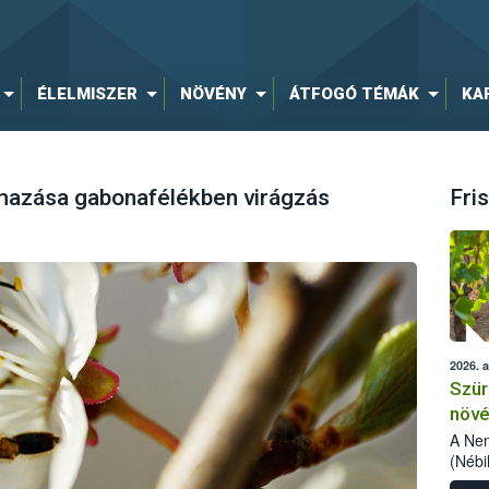
ÉLELMISZER
NÖVÉNY
ÁTFOGÓ TÉMÁK
KA
mazása gabonafélékben virágzás
Fris
2026. 
Szür
növé
szől
A Nem
(Nébi
Klart