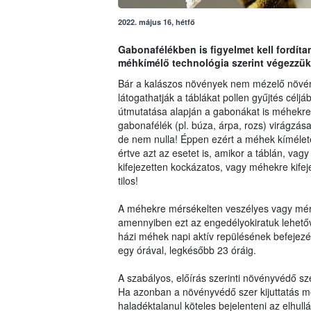
2022. május 16, hétfő
Gabonafélékben is figyelmet kell fordít
méhkímélő technológia szerint végezzük
Bár a kalászos növények nem mézelő növé
látogathatják a táblákat pollen gyűjtés célj
útmutatása alapján a gabonákat is méhekre a
gabonafélék (pl. búza, árpa, rozs) virágzás
de nem nulla! Éppen ezért a méhek kíméletét
értve azt az esetet is, amikor a táblán, 
kifejezetten kockázatos, vagy méhekre kifej
tilos!
A méhekre mérsékelten veszélyes vagy mér
amennyiben ezt az engedélyokiratuk lehetőv
házi méhek napi aktív repülésének befejezé
egy órával, legkésőbb 23 óráig.
A szabályos, előírás szerinti növényvédő 
Ha azonban a növényvédő szer kijuttatás mé
haladéktalanul köteles bejelenteni az elhull