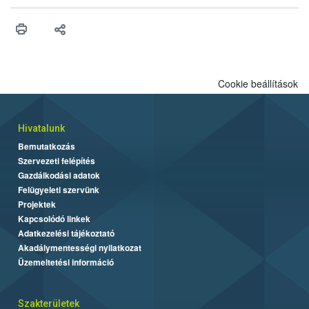
érésű szőlőkben is legyen lehetőség a károsító elleni további
védekezésre. Az Oroganic készítmény kis kiszerelésben kiskerti
felhasználók számára is elérhető és ökológiai termesztésben is
engedélyezett.
Cookie beállítások
Hivatalunk
Bemutatkozás
Szervezeti felépítés
Gazdálkodási adatok
Felügyeleti szervünk
Projektek
Kapcsolódó linkek
Adatkezelési tájékoztató
Akadálymentességi nyilatkozat
Üzemeltetési információ
Szakterületek