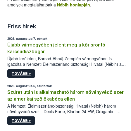
amelyek megtalálhatóak a
Nébih honlapján
.
Friss hírek
2026. augusztus 7, péntek
Újabb vármegyében jelent meg a kőrisrontó
karcsúdíszbogár
Újabb területen, Borsod-Abaúj-Zemplén vármegyében is
igazolta a Nemzeti Élelmiszerlánc-biztonsági Hivatal (Nébih) a
kőrisrontó karcsúdíszbogár (Agrilus planipennis) jelenlétét. A
TOVÁBB >
kártevőt nem csak színcsapdában találták meg, de már fertőzött
fában is azonosították. A növényvédelmi szakemberek folytatják
az intenzív felderítést, emellett az intézkedéseket a szlovák
2026. augusztus 6, csütörtök
hatósággal is összehangolják a terjedés megállítása érdekében.
Szüret után is alkalmazható három növényvédő szer
az amerikai szőlőkabóca ellen
A Nemzeti Élelmiszerlánc-biztonsági Hivatal (Nébih) három
növényvédő szer – Decis Forte, Klartan 24 EW, Oroganic –
engedélyokiratát módosította, így azok a szüretet követően,
TOVÁBB >
egészen a vesszőérettség (BBCH 91) stádiumáig
felhasználhatóak a szőlőben. A kiterjesztések célja, hogy a korai