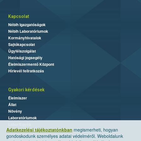
Kapcsolat
Nébih Igazgatóságok
Nébih Laboratóriumok
Kormányhivatalok
Sajtókapcsolat
Ügyfélszolgálat
Hatósági jogsegély
Élelmiszermentő Központ
Hírlevél feliratkozás
Gyakori kérdések
Élelmiszer
Állat
Növény
Laboratóriumok
Labor/Egyéb
Adatkezelési tájékoztatónkban
megismerheti, hogyan
gondoskodunk személyes adatai védelméről. Weboldalunk