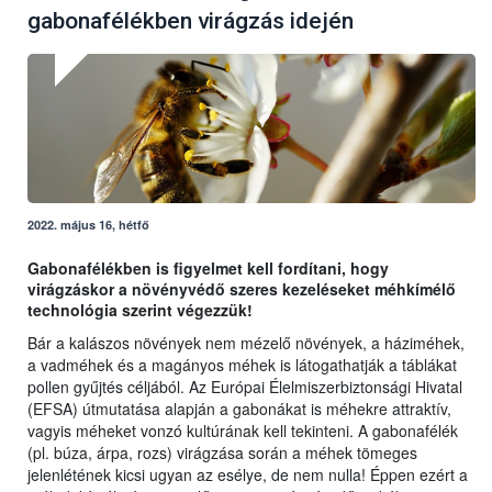
gabonafélékben virágzás idején
2022. május 16, hétfő
Gabonafélékben is figyelmet kell fordítani, hogy
virágzáskor a növényvédő szeres kezeléseket méhkímélő
technológia szerint végezzük!
Bár a kalászos növények nem mézelő növények, a háziméhek,
a vadméhek és a magányos méhek is látogathatják a táblákat
pollen gyűjtés céljából. Az Európai Élelmiszerbiztonsági Hivatal
(EFSA) útmutatása alapján a gabonákat is méhekre attraktív,
vagyis méheket vonzó kultúrának kell tekinteni. A gabonafélék
(pl. búza, árpa, rozs) virágzása során a méhek tömeges
jelenlétének kicsi ugyan az esélye, de nem nulla! Éppen ezért a