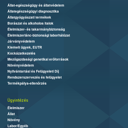
Állat-egészségügy és állatvédelem
Állategészségügyi diagnosztika
Állatgyógyászati termékek
Borászat és alkoholos italok
Élelmiszer- és takarmánybiztonság
Élelmiszerlánc-biztonsági laborhálózat
Járványvédelem
Kiemelt ügyek, EUTR
Kockázatkezelés
Mezőgazdasági genetikai erőforrások
Növényvédelem
Nyilvántartási és Felügyeleti Díj
Rendszerszervezés és felügyelet
Termékpálya-ellenőrzés
Ügyintézés
Élelmiszer
Állat
Növény
Labor/Egyéb