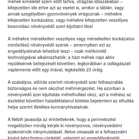
méhek kíméletét szem előtt tartva, virágzás időszakában –
kifejezetten ide értve azt az esetet is, amikor a táblán, vagy
annak szegélyében gyomnövények virágoznak – méhekre
kifejezetten kockázatos, vagy méhekre kifejezetten veszélyes
besorolású növényvédő szert kijuttatni tilos!
A méhekre mérsékelten veszélyes vagy mérsékelten kockázatos
minősítésű növényvédő szerek – amennyiben ezt az
engedélyokiratuk lehetővé teszi – csak méhkímélő
technológiával alkalmazhatók: a házi méhek napi aktív
repülésének befejezését követően, legkorábban a csillagászati
naplemente előtt egy órával, legkésőbb 23 óráig.
A szabályos, előírás szerinti növényvédő szer felhasználás
biztonságos és nem okozhat méhmérgezést. Ha azonban a
növényvédő szer kijuttatás méhelhullást okoz, azt a méhész az
észlelést követően haladéktalanul köteles bejelenteni az elhullás
helye szerint illetékes kormányhivatalnak.
A Nébih javasolja az érintetteknek, hogy a permetezést
megelőzően mindig kérjék ki növényorvos, növényvédelmi
szakmérnök iránymutatását, illetve olvassák el a felhasználni
kívánt készítmény címkéjét, valamint az engedélyokiratát,