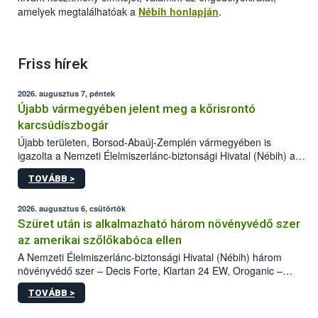
amelyek megtalálhatóak a
Nébih honlapján
.
Friss hírek
2026. augusztus 7, péntek
Újabb vármegyében jelent meg a kőrisrontó
karcsúdíszbogár
Újabb területen, Borsod-Abaúj-Zemplén vármegyében is
igazolta a Nemzeti Élelmiszerlánc-biztonsági Hivatal (Nébih) a
kőrisrontó karcsúdíszbogár (Agrilus planipennis) jelenlétét. A
TOVÁBB >
kártevőt nem csak színcsapdában találták meg, de már fertőzött
fában is azonosították. A növényvédelmi szakemberek folytatják
az intenzív felderítést, emellett az intézkedéseket a szlovák
2026. augusztus 6, csütörtök
hatósággal is összehangolják a terjedés megállítása érdekében.
Szüret után is alkalmazható három növényvédő szer
az amerikai szőlőkabóca ellen
A Nemzeti Élelmiszerlánc-biztonsági Hivatal (Nébih) három
növényvédő szer – Decis Forte, Klartan 24 EW, Oroganic –
engedélyokiratát módosította, így azok a szüretet követően,
TOVÁBB >
egészen a vesszőérettség (BBCH 91) stádiumáig
felhasználhatóak a szőlőben. A kiterjesztések célja, hogy a korai