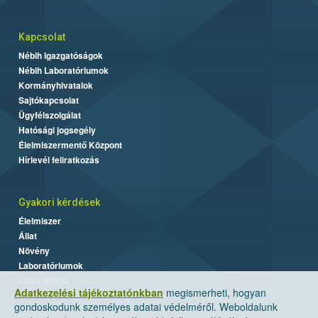
Kapcsolat
Nébih Igazgatóságok
Nébih Laboratóriumok
Kormányhivatalok
Sajtókapcsolat
Ügyfélszolgálat
Hatósági jogsegély
Élelmiszermentő Központ
Hírlevél feliratkozás
Gyakori kérdések
Élelmiszer
Állat
Növény
Laboratóriumok
Labor/Egyéb
Adatkezelési tájékoztatónkban
megismerheti, hogyan
gondoskodunk személyes adatai védelméről. Weboldalunk