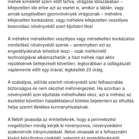
méhek kíméletét szem előtt tartva, virágzás időszakában –
kifejezetten ide értve azt az esetet is, amikor a táblán, vagy
annak szegélyében gyomnövények virágoznak – méhekre
kifejezetten kockázatos, vagy méhekre kifejezetten veszélyes
besorolású növényvédő szert kijuttatni tilos!
A méhekre mérsékelten veszélyes vagy mérsékelten kockázatos
minősítésű növényvédő szerek – amennyiben ezt az
engedélyokiratuk lehetővé teszi – csak méhkímélő
technológiával alkalmazhatók: a házi méhek napi aktív
repülésének befejezését követően, legkorábban a csillagászati
naplemente előtt egy órával, legkésőbb 23 óráig.
A szabályos, előírás szerinti növényvédő szer felhasználás
biztonságos és nem okozhat méhmérgezést. Ha azonban a
növényvédő szer kijuttatás méhelhullást okoz, azt a méhész az
észlelést követően haladéktalanul köteles bejelenteni az elhullás
helye szerint illetékes kormányhivatalnak.
A Nébih javasolja az érintetteknek, hogy a permetezést
megelőzően mindig kérjék ki növényorvos, növényvédelmi
szakmérnök iránymutatását, illetve olvassák el a felhasználni
kívánt készítmény címkéjét, valamint az engedélyokiratát,