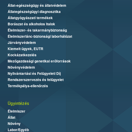
Állat-egészségügy és állatvédelem
Állategészségügyi diagnosztika
Állatgyógyászati termékek
Borászat és alkoholos italok
Élelmiszer- és takarmánybiztonság
Élelmiszerlánc-biztonsági laborhálózat
Járványvédelem
Kiemelt ügyek, EUTR
Kockázatkezelés
Mezőgazdasági genetikai erőforrások
Növényvédelem
Nyilvántartási és Felügyeleti Díj
Rendszerszervezés és felügyelet
Termékpálya-ellenőrzés
Ügyintézés
Élelmiszer
Állat
Növény
Labor/Egyéb