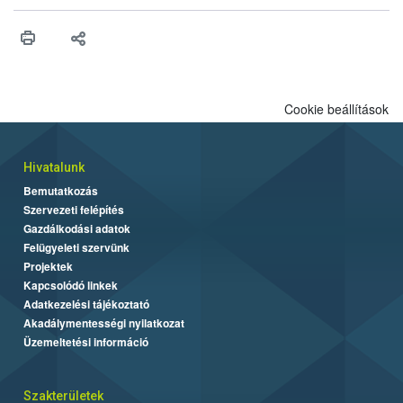
érésű szőlőkben is legyen lehetőség a károsító elleni további
védekezésre. Az Oroganic készítmény kis kiszerelésben kiskerti
felhasználók számára is elérhető és ökológiai termesztésben is
engedélyezett.
Cookie beállítások
Hivatalunk
Bemutatkozás
Szervezeti felépítés
Gazdálkodási adatok
Felügyeleti szervünk
Projektek
Kapcsolódó linkek
Adatkezelési tájékoztató
Akadálymentességi nyilatkozat
Üzemeltetési információ
Szakterületek