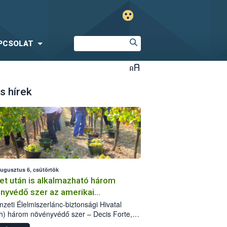
PCSOLAT
s hírek
augusztus 6, csütörtök
et után is alkalmazható három
nyvédő szer az amerikai
őkabóca ellen
zeti Élelmiszerlánc-biztonsági Hivatal
h) három növényvédő szer – Decis Forte,
an 24 EW, Oroganic – engedélyokiratát