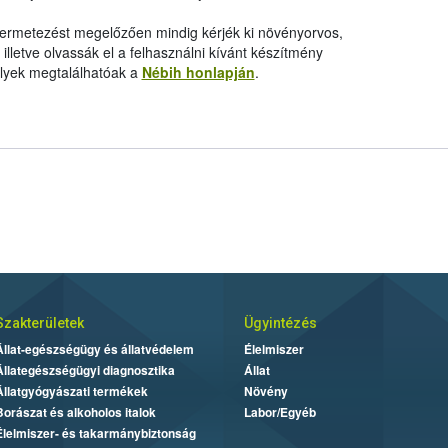
 permetezést megelőzően mindig kérjék ki növényorvos,
letve olvassák el a felhasználni kívánt készítmény
elyek megtalálhatóak a
Nébih honlapján
.
Szakterületek
Ügyintézés
Állat-egészségügy és állatvédelem
Élelmiszer
Állategészségügyi diagnosztika
Állat
Állatgyógyászati termékek
Növény
Borászat és alkoholos italok
Labor/Egyéb
Élelmiszer- és takarmánybiztonság