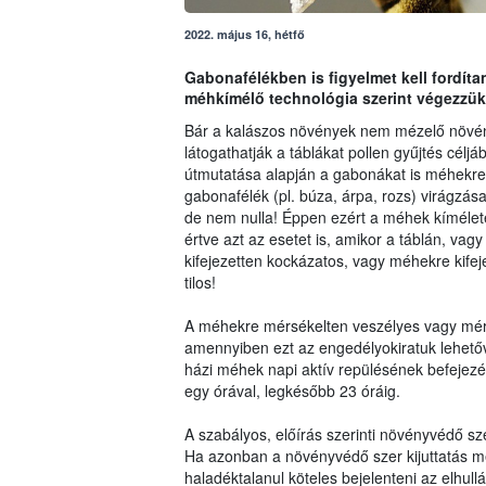
2022. május 16, hétfő
Gabonafélékben is figyelmet kell fordít
méhkímélő technológia szerint végezzük
Bár a kalászos növények nem mézelő növé
látogathatják a táblákat pollen gyűjtés célj
útmutatása alapján a gabonákat is méhekre a
gabonafélék (pl. búza, árpa, rozs) virágzás
de nem nulla! Éppen ezért a méhek kíméletét
értve azt az esetet is, amikor a táblán, 
kifejezetten kockázatos, vagy méhekre kifej
tilos!
A méhekre mérsékelten veszélyes vagy mér
amennyiben ezt az engedélyokiratuk lehetőv
házi méhek napi aktív repülésének befejezé
egy órával, legkésőbb 23 óráig.
A szabályos, előírás szerinti növényvédő 
Ha azonban a növényvédő szer kijuttatás mé
haladéktalanul köteles bejelenteni az elhull