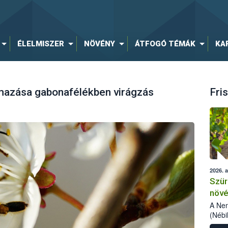
ÉLELMISZER
NÖVÉNY
ÁTFOGÓ TÉMÁK
KA
mazása gabonafélékben virágzás
Fris
2026. 
Szür
növé
szől
A Nem
(Nébi
Klart