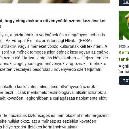
TO
módos
egész
felha
célja
ani, hogy virágzáskor a növényvédő szeres kezeléseket
lehet
!
Az Or
nyek, a háziméhek, a vadméhek és a magányos méhek is
felha
ából. Az Európai Élelmiszerbiztonsági Hivatal (EFSA)
terme
ttraktív, vagyis méheket vonzó kultúrának kell tekinteni. A
2026. 
a során a méhek tömeges jelenlétének kicsi ugyan az esélye,
Kert
 szem előtt tartva, virágzás időszakában – kifejezetten ide
taná
vagy annak szegélyében gyomnövények virágoznak – méhekre
A gri
ezetten veszélyes besorolású növényvédő szert kijuttatni
formá
romlá
TO
szapo
sékelten kockázatos minősítésű növényvédő szerek –
sütög
é teszi – csak méhkímélő technológiával alkalmazhatók: a
techni
sét követően, legkorábban a csillagászati naplemente előtt
alapa
higié
hőkez
tárol
szer felhasználás biztonságos és nem okozhat méhmérgezést.
Hivat
helhullást okoz, azt a méhész az észlelést követően
a biz
ás helye szerint illetékes kormányhivatalnak.