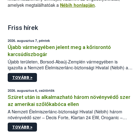
amelyek megtalálhatóak a
Nébih honlapján
.
Friss hírek
2026. augusztus 7, péntek
Újabb vármegyében jelent meg a kőrisrontó
karcsúdíszbogár
Újabb területen, Borsod-Abaúj-Zemplén vármegyében is
igazolta a Nemzeti Élelmiszerlánc-biztonsági Hivatal (Nébih) a
kőrisrontó karcsúdíszbogár (Agrilus planipennis) jelenlétét. A
TOVÁBB >
kártevőt nem csak színcsapdában találták meg, de már fertőzött
fában is azonosították. A növényvédelmi szakemberek folytatják
az intenzív felderítést, emellett az intézkedéseket a szlovák
2026. augusztus 6, csütörtök
hatósággal is összehangolják a terjedés megállítása érdekében.
Szüret után is alkalmazható három növényvédő szer
az amerikai szőlőkabóca ellen
A Nemzeti Élelmiszerlánc-biztonsági Hivatal (Nébih) három
növényvédő szer – Decis Forte, Klartan 24 EW, Oroganic –
engedélyokiratát módosította, így azok a szüretet követően,
TOVÁBB >
egészen a vesszőérettség (BBCH 91) stádiumáig
felhasználhatóak a szőlőben. A kiterjesztések célja, hogy a korai