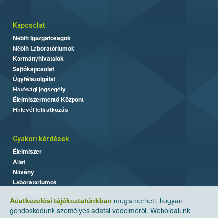
Kapcsolat
Nébih Igazgatóságok
Nébih Laboratóriumok
Kormányhivatalok
Sajtókapcsolat
Ügyfélszolgálat
Hatósági jogsegély
Élelmiszermentő Központ
Hírlevél feliratkozás
Gyakori kérdések
Élelmiszer
Állat
Növény
Laboratóriumok
Labor/Egyéb
Adatkezelési tájékoztatónkban
megismerheti, hogyan
gondoskodunk személyes adatai védelméről. Weboldalunk