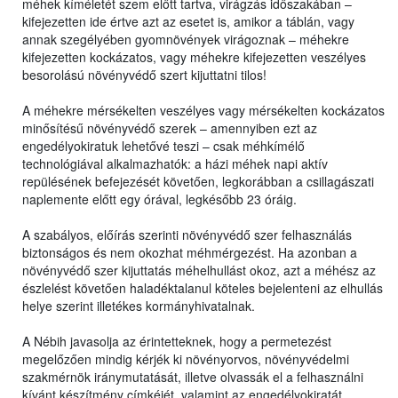
méhek kíméletét szem előtt tartva, virágzás időszakában –
kifejezetten ide értve azt az esetet is, amikor a táblán, vagy
annak szegélyében gyomnövények virágoznak – méhekre
kifejezetten kockázatos, vagy méhekre kifejezetten veszélyes
besorolású növényvédő szert kijuttatni tilos!
A méhekre mérsékelten veszélyes vagy mérsékelten kockázatos
minősítésű növényvédő szerek – amennyiben ezt az
engedélyokiratuk lehetővé teszi – csak méhkímélő
technológiával alkalmazhatók: a házi méhek napi aktív
repülésének befejezését követően, legkorábban a csillagászati
naplemente előtt egy órával, legkésőbb 23 óráig.
A szabályos, előírás szerinti növényvédő szer felhasználás
biztonságos és nem okozhat méhmérgezést. Ha azonban a
növényvédő szer kijuttatás méhelhullást okoz, azt a méhész az
észlelést követően haladéktalanul köteles bejelenteni az elhullás
helye szerint illetékes kormányhivatalnak.
A Nébih javasolja az érintetteknek, hogy a permetezést
megelőzően mindig kérjék ki növényorvos, növényvédelmi
szakmérnök iránymutatását, illetve olvassák el a felhasználni
kívánt készítmény címkéjét, valamint az engedélyokiratát,