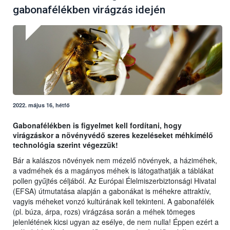
gabonafélékben virágzás idején
2022. május 16, hétfő
Gabonafélékben is figyelmet kell fordítani, hogy
virágzáskor a növényvédő szeres kezeléseket méhkímélő
technológia szerint végezzük!
Bár a kalászos növények nem mézelő növények, a háziméhek,
a vadméhek és a magányos méhek is látogathatják a táblákat
pollen gyűjtés céljából. Az Európai Élelmiszerbiztonsági Hivatal
(EFSA) útmutatása alapján a gabonákat is méhekre attraktív,
vagyis méheket vonzó kultúrának kell tekinteni. A gabonafélék
(pl. búza, árpa, rozs) virágzása során a méhek tömeges
jelenlétének kicsi ugyan az esélye, de nem nulla! Éppen ezért a