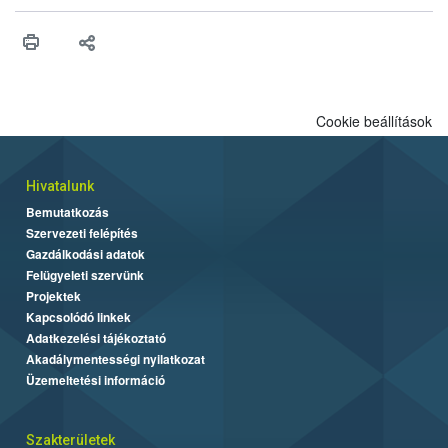
érésű szőlőkben is legyen lehetőség a károsító elleni további
védekezésre. Az Oroganic készítmény kis kiszerelésben kiskerti
felhasználók számára is elérhető és ökológiai termesztésben is
engedélyezett.
Cookie beállítások
Hivatalunk
Bemutatkozás
Szervezeti felépítés
Gazdálkodási adatok
Felügyeleti szervünk
Projektek
Kapcsolódó linkek
Adatkezelési tájékoztató
Akadálymentességi nyilatkozat
Üzemeltetési információ
Szakterületek