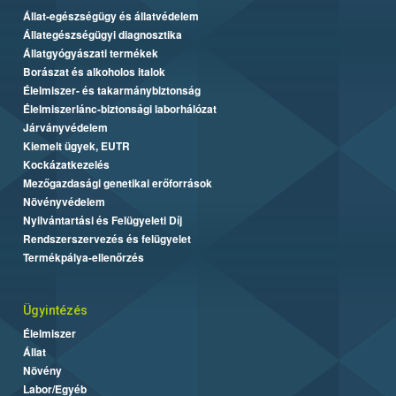
Állat-egészségügy és állatvédelem
Állategészségügyi diagnosztika
Állatgyógyászati termékek
Borászat és alkoholos italok
Élelmiszer- és takarmánybiztonság
Élelmiszerlánc-biztonsági laborhálózat
Járványvédelem
Kiemelt ügyek, EUTR
Kockázatkezelés
Mezőgazdasági genetikai erőforrások
Növényvédelem
Nyilvántartási és Felügyeleti Díj
Rendszerszervezés és felügyelet
Termékpálya-ellenőrzés
Ügyintézés
Élelmiszer
Állat
Növény
Labor/Egyéb