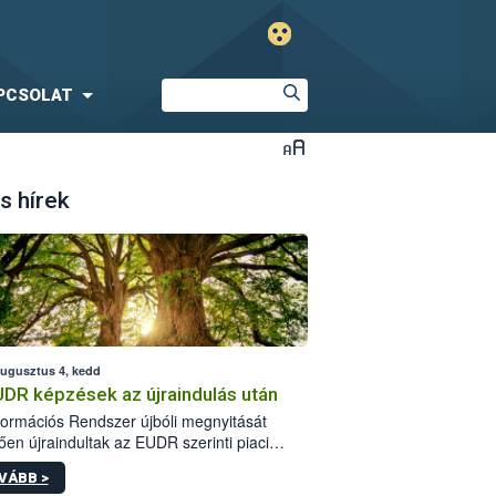
PCSOLAT
s hírek
augusztus 4, kedd
UDR képzések az újraindulás után
formációs Rendszer újbóli megnyitását
ően újraindultak az EUDR szerinti piaci
plőknek szóló online képzések.
VÁBB >