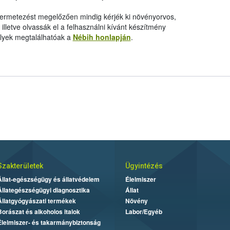
 permetezést megelőzően mindig kérjék ki növényorvos,
letve olvassák el a felhasználni kívánt készítmény
elyek megtalálhatóak a
Nébih honlapján
.
Szakterületek
Ügyintézés
Állat-egészségügy és állatvédelem
Élelmiszer
Állategészségügyi diagnosztika
Állat
Állatgyógyászati termékek
Növény
Borászat és alkoholos italok
Labor/Egyéb
Élelmiszer- és takarmánybiztonság