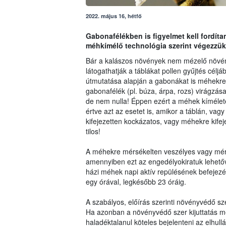
2022. május 16, hétfő
Gabonafélékben is figyelmet kell fordít
méhkímélő technológia szerint végezzük
Bár a kalászos növények nem mézelő növé
látogathatják a táblákat pollen gyűjtés célj
útmutatása alapján a gabonákat is méhekre a
gabonafélék (pl. búza, árpa, rozs) virágzás
de nem nulla! Éppen ezért a méhek kíméletét
értve azt az esetet is, amikor a táblán, 
kifejezetten kockázatos, vagy méhekre kifej
tilos!
A méhekre mérsékelten veszélyes vagy mér
amennyiben ezt az engedélyokiratuk lehetőv
házi méhek napi aktív repülésének befejezé
egy órával, legkésőbb 23 óráig.
A szabályos, előírás szerinti növényvédő 
Ha azonban a növényvédő szer kijuttatás mé
haladéktalanul köteles bejelenteni az elhull