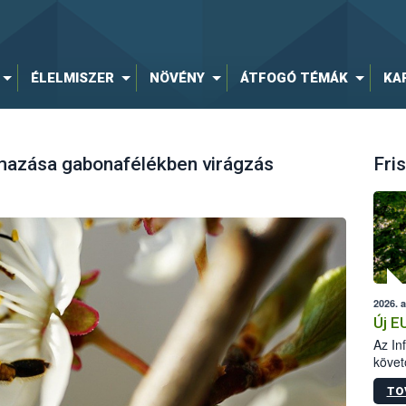
ÉLELMISZER
NÖVÉNY
ÁTFOGÓ TÉMÁK
KA
mazása gabonafélékben virágzás
Fris
2026. 
Új E
Az In
követ
szere
TO