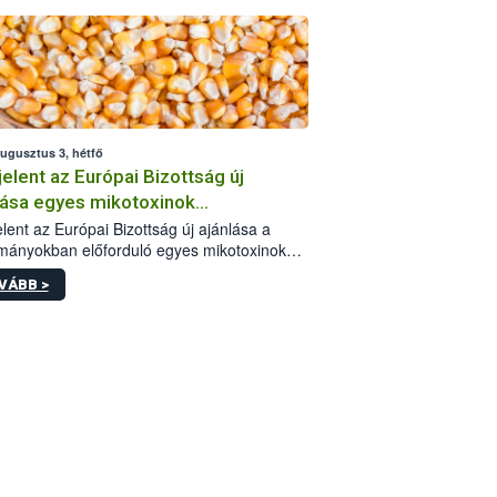
augusztus 3, hétfő
elent az Európai Bizottság új
lása egyes mikotoxinok
rmányokban való jelenlétéről
lent az Európai Bizottság új ajánlása a
mányokban előforduló egyes mikotoxinokkal
olatban. A dokumentum 2027-től új
VÁBB >
értékek alkalmazását írja elő, és a jelenleg
yos uniós ajánlások helyébe lép.