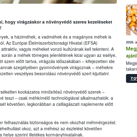
ani, hogy virágzáskor a növényvédő szeres kezeléseket
!
nyek, a háziméhek, a vadméhek és a magányos méhek is
2026. 
ából. Az Európai Élelmiszerbiztonsági Hivatal (EFSA)
Megj
ttraktív, vagyis méheket vonzó kultúrának kell tekinteni. A
a során a méhek tömeges jelenlétének kicsi ugyan az esélye,
aján
 szem előtt tartva, virágzás időszakában – kifejezetten ide
taka
Megje
vagy annak szegélyében gyomnövények virágoznak – méhekre
takar
ezetten veszélyes besorolású növényvédő szert kijuttatni
kapcs
TO
irány
hatál
sékelten kockázatos minősítésű növényvédő szerek –
é teszi – csak méhkímélő technológiával alkalmazhatók: a
sét követően, legkorábban a csillagászati naplemente előtt
szer felhasználás biztonságos és nem okozhat méhmérgezést.
helhullást okoz, azt a méhész az észlelést követően
ás helye szerint illetékes kormányhivatalnak.