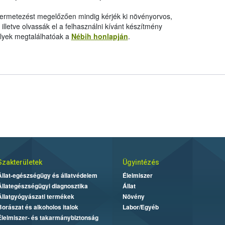
 permetezést megelőzően mindig kérjék ki növényorvos,
letve olvassák el a felhasználni kívánt készítmény
elyek megtalálhatóak a
Nébih honlapján
.
Szakterületek
Ügyintézés
Állat-egészségügy és állatvédelem
Élelmiszer
Állategészségügyi diagnosztika
Állat
Állatgyógyászati termékek
Növény
Borászat és alkoholos italok
Labor/Egyéb
Élelmiszer- és takarmánybiztonság