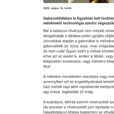
2022. május 16, hétfő
Gabonafélékben is figyelmet kell fordít
méhkímélő technológia szerint végezzük
Bár a kalászos növények nem mézelő növé
látogathatják a táblákat pollen gyűjtés célj
útmutatása alapján a gabonákat is méhekre a
gabonafélék (pl. búza, árpa, rozs) virágzás
de nem nulla! Éppen ezért a méhek kíméletét
értve azt az esetet is, amikor a táblán, 
kifejezetten kockázatos, vagy méhekre kifej
tilos!
A méhekre mérsékelten veszélyes vagy mér
amennyiben ezt az engedélyokiratuk lehetőv
házi méhek napi aktív repülésének befejezé
egy órával, legkésőbb 23 óráig.
A szabályos, előírás szerinti növényvédő 
Ha azonban a növényvédő szer kijuttatás mé
haladéktalanul köteles bejelenteni az elhull