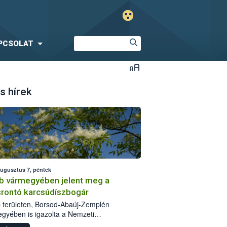
PCSOLAT
s hírek
augusztus 7, péntek
b vármegyében jelent meg a
srontó karcsúdíszbogár
 területen, Borsod-Abaúj-Zemplén
gyében is igazolta a Nemzeti
iszerlánc-biztonsági Hivatal (Nébih) a