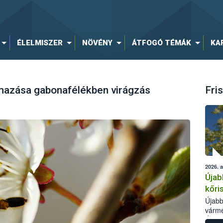
ÉLELMISZER
NÖVÉNY
ÁTFOGÓ TÉMÁK
KA
mazása gabonafélékben virágzás
Fris
2026. 
Újab
kőri
Újabb
várme
Élelm