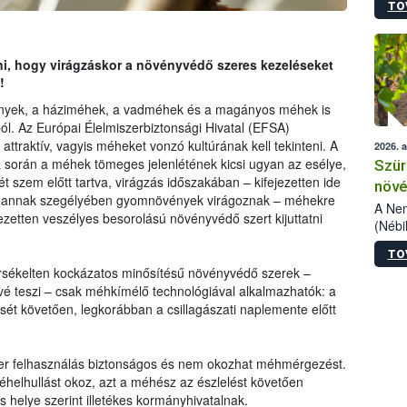
TO
kőris
jelen
talál
azono
ani, hogy virágzáskor a növényvédő szeres kezeléseket
folyta
!
intéz
nyek, a háziméhek, a vadméhek és a magányos méhek is
össze
ából. Az Európai Élelmiszerbiztonsági Hivatal (EFSA)
érdek
ttraktív, vagyis méheket vonzó kultúrának kell tekinteni. A
2026. 
a során a méhek tömeges jelenlétének kicsi ugyan az esélye,
Szür
 szem előtt tartva, virágzás időszakában – kifejezetten ide
növé
vagy annak szegélyében gyomnövények virágoznak – méhekre
szől
A Nem
ezetten veszélyes besorolású növényvédő szert kijuttatni
(Nébi
Klart
TO
módos
sékelten kockázatos minősítésű növényvédő szerek –
egész
é teszi – csak méhkímélő technológiával alkalmazhatók: a
felha
sét követően, legkorábban a csillagászati naplemente előtt
célja
lehet
Az Or
felha
szer felhasználás biztonságos és nem okozhat méhmérgezést.
terme
helhullást okoz, azt a méhész az észlelést követően
ás helye szerint illetékes kormányhivatalnak.