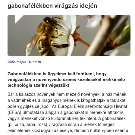
gabonafélékben virágzás idején
2022. május 16, hétfő
Gabonafélékben is figyelmet kell fordítani, hogy
virágzáskor a növényvédő szeres kezeléseket méhkímélő
technológia szerint végezzük!
Bár a kalászos növények nem mézelő növények, a háziméhek,
a vadméhek és a magányos méhek is látogathatják a táblákat
pollen gyűjtés céljából. Az Európai Élelmiszerbiztonsági Hivatal
(EFSA) útmutatása alapján a gabonákat is méhekre attraktív,
vagyis méheket vonzó kultúrának kell tekinteni. A gabonafélék
(pl. búza, árpa, rozs) virágzása során a méhek tömeges
jelenlétének kicsi ugyan az esélye, de nem nulla! Éppen ezért a