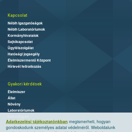
Kapcsolat
Nébih Igazgatóságok
Nébih Laboratóriumok
Kormányhivatalok
Sajtókapcsolat
Ügyfélszolgálat
Hatósági jogsegély
Élelmiszermentő Központ
Hírlevél feliratkozás
Gyakori kérdések
Élelmiszer
Állat
Növény
Laboratóriumok
Labor/Egyéb
Adatkezelési tájékoztatónkban
megismerheti, hogyan
gondoskodunk személyes adatai védelméről. Weboldalunk