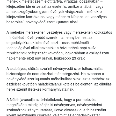
méhek kíméletét szem előtt tartva, virágzás időszakában –
kifejezetten ide értve azt az esetet is, amikor a táblán, vagy
annak szegélyében gyomnövények virágoznak – méhekre
kifejezetten kockázatos, vagy méhekre kifejezetten veszélyes
besorolású növényvédő szert kijuttatni tilos!
A méhekre mérsékelten veszélyes vagy mérsékelten kockázatos
minősítésű növényvédő szerek – amennyiben ezt az
engedélyokiratuk lehetővé teszi – csak méhkímélő
technológiával alkalmazhatók: a házi méhek napi aktív
repülésének befejezését követően, legkorábban a csillagászati
naplemente előtt egy órával, legkésőbb 23 óráig.
A szabályos, előírás szerinti növényvédő szer felhasználás
biztonságos és nem okozhat méhmérgezést. Ha azonban a
növényvédő szer kijuttatás méhelhullást okoz, azt a méhész az
észlelést követően haladéktalanul köteles bejelenteni az elhullás
helye szerint illetékes kormányhivatalnak.
A Nébih javasolja az érintetteknek, hogy a permetezést
megelőzően mindig kérjék ki növényorvos, növényvédelmi
szakmérnök iránymutatását, illetve olvassák el a felhasználni
kívánt készítmény címkéjét, valamint az engedélyokiratát,