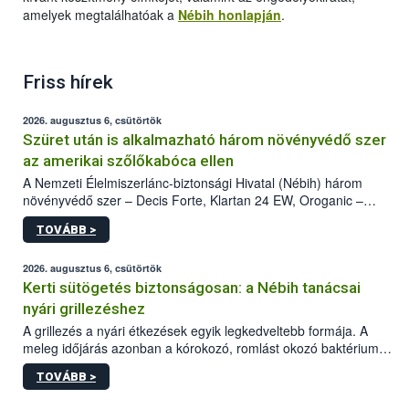
amelyek megtalálhatóak a
Nébih honlapján
.
Friss hírek
2026. augusztus 6, csütörtök
Szüret után is alkalmazható három növényvédő szer
az amerikai szőlőkabóca ellen
A Nemzeti Élelmiszerlánc-biztonsági Hivatal (Nébih) három
növényvédő szer – Decis Forte, Klartan 24 EW, Oroganic –
engedélyokiratát módosította, így azok a szüretet követően,
TOVÁBB >
egészen a vesszőérettség (BBCH 91) stádiumáig
felhasználhatóak a szőlőben. A kiterjesztések célja, hogy a korai
érésű szőlőkben is legyen lehetőség a károsító elleni további
2026. augusztus 6, csütörtök
védekezésre. Az Oroganic készítmény kis kiszerelésben kiskerti
Kerti sütögetés biztonságosan: a Nébih tanácsai
felhasználók számára is elérhető és ökológiai termesztésben is
nyári grillezéshez
engedélyezett.
A grillezés a nyári étkezések egyik legkedveltebb formája. A
meleg időjárás azonban a kórokozó, romlást okozó baktériumok
gyorsabb szaporodásának is kedvez. A szabadtéri sütögetés
TOVÁBB >
ezért nem csupán a megfelelő sütési technikáról szól: legalább
ilyen fontos az alapanyagok biztonságos kezelése, az alapvető