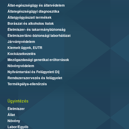
Állat-egészségügy és állatvédelem
Állategészségügyi diagnosztika
Állatgyógyászati termékek
Borászat és alkoholos italok
Élelmiszer- és takarmánybiztonság
Élelmiszerlánc-biztonsági laborhálózat
Járványvédelem
Kiemelt ügyek, EUTR
Kockázatkezelés
Mezőgazdasági genetikai erőforrások
Növényvédelem
Nyilvántartási és Felügyeleti Díj
Rendszerszervezés és felügyelet
Termékpálya-ellenőrzés
Ügyintézés
Élelmiszer
Állat
Növény
Labor/Egyéb