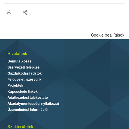
higiéniai szabályok betartása, a megfelelő hőkezelés, valamint a
maradékok szakszerű tárolása. A Nemzeti Élelmiszerlánc-
biztonsági Hivatal (Nébih) Oktatási Programja összegyűjtötte a
biztonságos grillezés legfontosabb tudnivalóit.
Cookie beállítások
Hivatalunk
Bemutatkozás
Szervezeti felépítés
Gazdálkodási adatok
Felügyeleti szervünk
Projektek
Kapcsolódó linkek
Adatkezelési tájékoztató
Akadálymentességi nyilatkozat
Üzemeltetési információ
Szakterületek