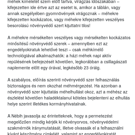
méhek kíméletét szem előtt tartva, virágzás időszakában –
kifejezetten ide értve azt az esetet is, amikor a táblán, vagy
annak szegélyében gyomnövények virágoznak – méhekre
kifejezetten kockázatos, vagy méhekre kifejezetten veszélyes
besorolású növényvédő szert kijuttatni tilos!
A méhekre mérsékelten veszélyes vagy mérsékelten kockázatos
minősítésű növényvédő szerek – amennyiben ezt az
engedélyokiratuk lehetővé teszi – csak méhkímélő
technológiával alkalmazhatók: a házi méhek napi aktív
repülésének befejezését követően, legkorábban a csillagászati
naplemente előtt egy órával, legkésőbb 23 óráig.
A szabályos, előírás szerinti növényvédő szer felhasználás
biztonságos és nem okozhat méhmérgezést. Ha azonban a
növényvédő szer kijuttatás méhelhullást okoz, azt a méhész az
észlelést követően haladéktalanul köteles bejelenteni az elhullás
helye szerint illetékes kormányhivatalnak.
A Nébih javasolja az érintetteknek, hogy a permetezést
megelőzően mindig kérjék ki növényorvos, növényvédelmi
szakmérnök iránymutatását, illetve olvassák el a felhasználni
kívánt készítmény címkéjét, valamint az engedélyokiratát,