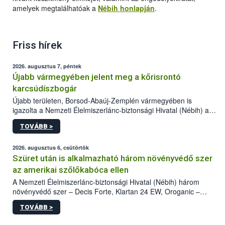
amelyek megtalálhatóak a
Nébih honlapján
.
Friss hírek
2026. augusztus 7, péntek
Újabb vármegyében jelent meg a kőrisrontó
karcsúdíszbogár
Újabb területen, Borsod-Abaúj-Zemplén vármegyében is
igazolta a Nemzeti Élelmiszerlánc-biztonsági Hivatal (Nébih) a
kőrisrontó karcsúdíszbogár (Agrilus planipennis) jelenlétét. A
TOVÁBB >
kártevőt nem csak színcsapdában találták meg, de már fertőzött
fában is azonosították. A növényvédelmi szakemberek folytatják
az intenzív felderítést, emellett az intézkedéseket a szlovák
2026. augusztus 6, csütörtök
hatósággal is összehangolják a terjedés megállítása érdekében.
Szüret után is alkalmazható három növényvédő szer
az amerikai szőlőkabóca ellen
A Nemzeti Élelmiszerlánc-biztonsági Hivatal (Nébih) három
növényvédő szer – Decis Forte, Klartan 24 EW, Oroganic –
engedélyokiratát módosította, így azok a szüretet követően,
TOVÁBB >
egészen a vesszőérettség (BBCH 91) stádiumáig
felhasználhatóak a szőlőben. A kiterjesztések célja, hogy a korai