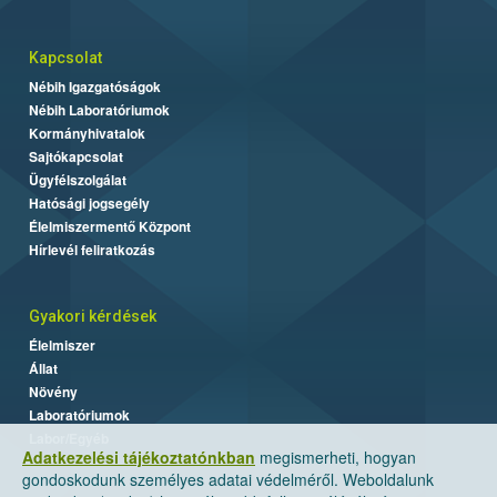
Kapcsolat
Nébih Igazgatóságok
Nébih Laboratóriumok
Kormányhivatalok
Sajtókapcsolat
Ügyfélszolgálat
Hatósági jogsegély
Élelmiszermentő Központ
Hírlevél feliratkozás
Gyakori kérdések
Élelmiszer
Állat
Növény
Laboratóriumok
Labor/Egyéb
Adatkezelési tájékoztatónkban
megismerheti, hogyan
gondoskodunk személyes adatai védelméről. Weboldalunk