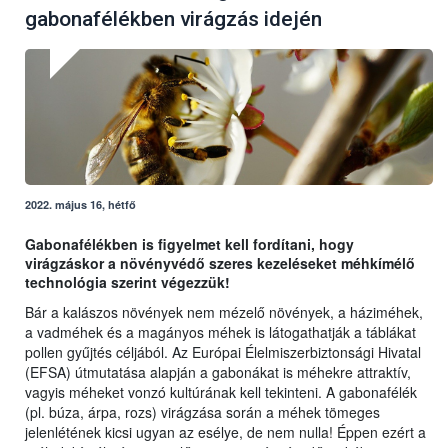
gabonafélékben virágzás idején
2022. május 16, hétfő
Gabonafélékben is figyelmet kell fordítani, hogy
virágzáskor a növényvédő szeres kezeléseket méhkímélő
technológia szerint végezzük!
Bár a kalászos növények nem mézelő növények, a háziméhek,
a vadméhek és a magányos méhek is látogathatják a táblákat
pollen gyűjtés céljából. Az Európai Élelmiszerbiztonsági Hivatal
(EFSA) útmutatása alapján a gabonákat is méhekre attraktív,
vagyis méheket vonzó kultúrának kell tekinteni. A gabonafélék
(pl. búza, árpa, rozs) virágzása során a méhek tömeges
jelenlétének kicsi ugyan az esélye, de nem nulla! Éppen ezért a