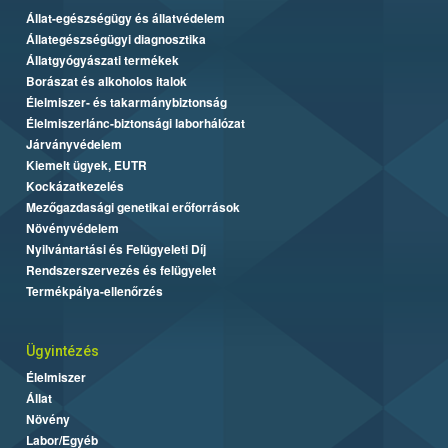
Állat-egészségügy és állatvédelem
Állategészségügyi diagnosztika
Állatgyógyászati termékek
Borászat és alkoholos italok
Élelmiszer- és takarmánybiztonság
Élelmiszerlánc-biztonsági laborhálózat
Járványvédelem
Kiemelt ügyek, EUTR
Kockázatkezelés
Mezőgazdasági genetikai erőforrások
Növényvédelem
Nyilvántartási és Felügyeleti Díj
Rendszerszervezés és felügyelet
Termékpálya-ellenőrzés
Ügyintézés
Élelmiszer
Állat
Növény
Labor/Egyéb