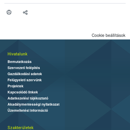
érésű szőlőkben is legyen lehetőség a károsító elleni további
védekezésre. Az Oroganic készítmény kis kiszerelésben kiskerti
felhasználók számára is elérhető és ökológiai termesztésben is
engedélyezett.
Cookie beállítások
Hivatalunk
Bemutatkozás
Szervezeti felépítés
Gazdálkodási adatok
Felügyeleti szervünk
Projektek
Kapcsolódó linkek
Adatkezelési tájékoztató
Akadálymentességi nyilatkozat
Üzemeltetési információ
Szakterületek