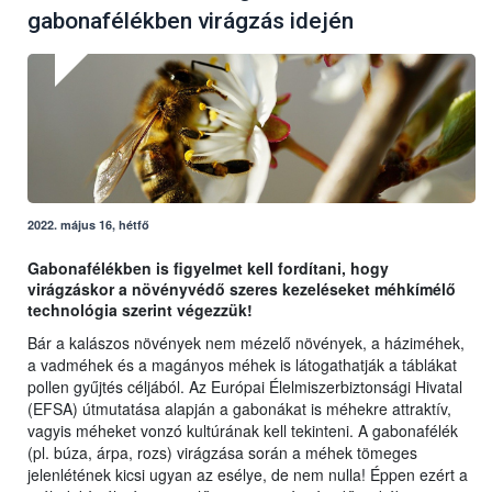
gabonafélékben virágzás idején
2022. május 16, hétfő
Gabonafélékben is figyelmet kell fordítani, hogy
virágzáskor a növényvédő szeres kezeléseket méhkímélő
technológia szerint végezzük!
Bár a kalászos növények nem mézelő növények, a háziméhek,
a vadméhek és a magányos méhek is látogathatják a táblákat
pollen gyűjtés céljából. Az Európai Élelmiszerbiztonsági Hivatal
(EFSA) útmutatása alapján a gabonákat is méhekre attraktív,
vagyis méheket vonzó kultúrának kell tekinteni. A gabonafélék
(pl. búza, árpa, rozs) virágzása során a méhek tömeges
jelenlétének kicsi ugyan az esélye, de nem nulla! Éppen ezért a