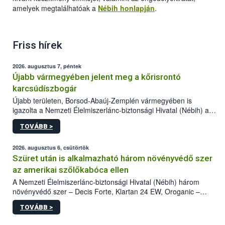
amelyek megtalálhatóak a
Nébih honlapján
.
Friss hírek
2026. augusztus 7, péntek
Újabb vármegyében jelent meg a kőrisrontó
karcsúdíszbogár
Újabb területen, Borsod-Abaúj-Zemplén vármegyében is
igazolta a Nemzeti Élelmiszerlánc-biztonsági Hivatal (Nébih) a
kőrisrontó karcsúdíszbogár (Agrilus planipennis) jelenlétét. A
TOVÁBB >
kártevőt nem csak színcsapdában találták meg, de már fertőzött
fában is azonosították. A növényvédelmi szakemberek folytatják
az intenzív felderítést, emellett az intézkedéseket a szlovák
2026. augusztus 6, csütörtök
hatósággal is összehangolják a terjedés megállítása érdekében.
Szüret után is alkalmazható három növényvédő szer
az amerikai szőlőkabóca ellen
A Nemzeti Élelmiszerlánc-biztonsági Hivatal (Nébih) három
növényvédő szer – Decis Forte, Klartan 24 EW, Oroganic –
engedélyokiratát módosította, így azok a szüretet követően,
TOVÁBB >
egészen a vesszőérettség (BBCH 91) stádiumáig
felhasználhatóak a szőlőben. A kiterjesztések célja, hogy a korai