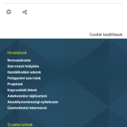
érésű szőlőkben is legyen lehetőség a károsító elleni további
védekezésre. Az Oroganic készítmény kis kiszerelésben kiskerti
felhasználók számára is elérhető és ökológiai termesztésben is
engedélyezett.
Cookie beállítások
Hivatalunk
Bemutatkozás
Szervezeti felépítés
Gazdálkodási adatok
Felügyeleti szervünk
Projektek
Kapcsolódó linkek
Adatkezelési tájékoztató
Akadálymentességi nyilatkozat
Üzemeltetési információ
Szakterületek