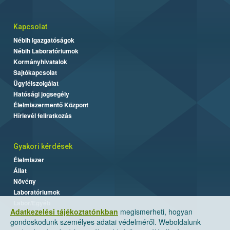
Kapcsolat
Nébih Igazgatóságok
Nébih Laboratóriumok
Kormányhivatalok
Sajtókapcsolat
Ügyfélszolgálat
Hatósági jogsegély
Élelmiszermentő Központ
Hírlevél feliratkozás
Gyakori kérdések
Élelmiszer
Állat
Növény
Laboratóriumok
Labor/Egyéb
Adatkezelési tájékoztatónkban
megismerheti, hogyan
gondoskodunk személyes adatai védelméről. Weboldalunk