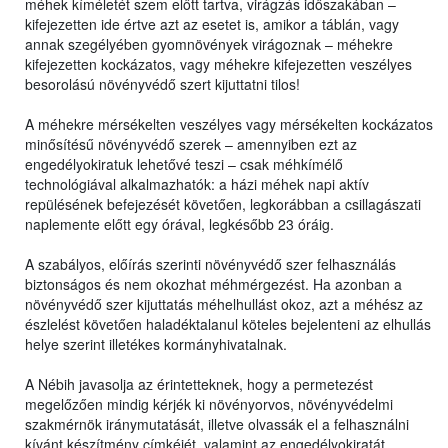
méhek kíméletét szem előtt tartva, virágzás időszakában –
kifejezetten ide értve azt az esetet is, amikor a táblán, vagy
annak szegélyében gyomnövények virágoznak – méhekre
kifejezetten kockázatos, vagy méhekre kifejezetten veszélyes
besorolású növényvédő szert kijuttatni tilos!
A méhekre mérsékelten veszélyes vagy mérsékelten kockázatos
minősítésű növényvédő szerek – amennyiben ezt az
engedélyokiratuk lehetővé teszi – csak méhkímélő
technológiával alkalmazhatók: a házi méhek napi aktív
repülésének befejezését követően, legkorábban a csillagászati
naplemente előtt egy órával, legkésőbb 23 óráig.
A szabályos, előírás szerinti növényvédő szer felhasználás
biztonságos és nem okozhat méhmérgezést. Ha azonban a
növényvédő szer kijuttatás méhelhullást okoz, azt a méhész az
észlelést követően haladéktalanul köteles bejelenteni az elhullás
helye szerint illetékes kormányhivatalnak.
A Nébih javasolja az érintetteknek, hogy a permetezést
megelőzően mindig kérjék ki növényorvos, növényvédelmi
szakmérnök iránymutatását, illetve olvassák el a felhasználni
kívánt készítmény címkéjét, valamint az engedélyokiratát,