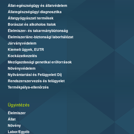
Állat-egészségügy és állatvédelem
Állategészségügyi diagnosztika
Állatgyógyászati termékek
Borászat és alkoholos italok
Élelmiszer- és takarmánybiztonság
Élelmiszerlánc-biztonsági laborhálózat
Járványvédelem
Kiemelt ügyek, EUTR
Kockázatkezelés
Mezőgazdasági genetikai erőforrások
Növényvédelem
Nyilvántartási és Felügyeleti Díj
Rendszerszervezés és felügyelet
Termékpálya-ellenőrzés
Ügyintézés
Élelmiszer
Állat
Növény
Labor/Egyéb