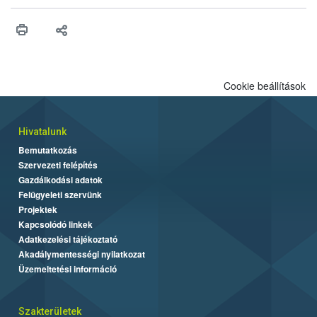
higiéniai szabályok betartása, a megfelelő hőkezelés, valamint a
maradékok szakszerű tárolása. A Nemzeti Élelmiszerlánc-
biztonsági Hivatal (Nébih) Oktatási Programja összegyűjtötte a
biztonságos grillezés legfontosabb tudnivalóit.
Cookie beállítások
Hivatalunk
Bemutatkozás
Szervezeti felépítés
Gazdálkodási adatok
Felügyeleti szervünk
Projektek
Kapcsolódó linkek
Adatkezelési tájékoztató
Akadálymentességi nyilatkozat
Üzemeltetési információ
Szakterületek