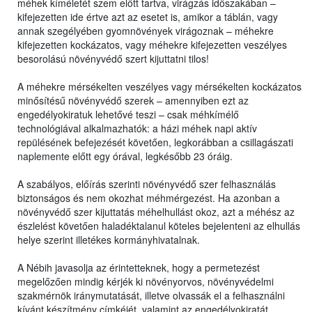
méhek kíméletét szem előtt tartva, virágzás időszakában –
kifejezetten ide értve azt az esetet is, amikor a táblán, vagy
annak szegélyében gyomnövények virágoznak – méhekre
kifejezetten kockázatos, vagy méhekre kifejezetten veszélyes
besorolású növényvédő szert kijuttatni tilos!
A méhekre mérsékelten veszélyes vagy mérsékelten kockázatos
minősítésű növényvédő szerek – amennyiben ezt az
engedélyokiratuk lehetővé teszi – csak méhkímélő
technológiával alkalmazhatók: a házi méhek napi aktív
repülésének befejezését követően, legkorábban a csillagászati
naplemente előtt egy órával, legkésőbb 23 óráig.
A szabályos, előírás szerinti növényvédő szer felhasználás
biztonságos és nem okozhat méhmérgezést. Ha azonban a
növényvédő szer kijuttatás méhelhullást okoz, azt a méhész az
észlelést követően haladéktalanul köteles bejelenteni az elhullás
helye szerint illetékes kormányhivatalnak.
A Nébih javasolja az érintetteknek, hogy a permetezést
megelőzően mindig kérjék ki növényorvos, növényvédelmi
szakmérnök iránymutatását, illetve olvassák el a felhasználni
kívánt készítmény címkéjét, valamint az engedélyokiratát,