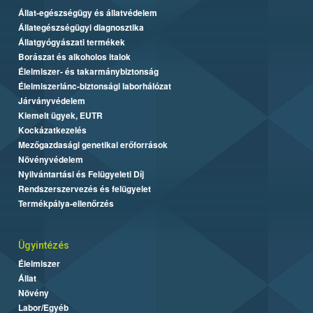
Állat-egészségügy és állatvédelem
Állategészségügyi diagnosztika
Állatgyógyászati termékek
Borászat és alkoholos italok
Élelmiszer- és takarmánybiztonság
Élelmiszerlánc-biztonsági laborhálózat
Járványvédelem
Kiemelt ügyek, EUTR
Kockázatkezelés
Mezőgazdasági genetikai erőforrások
Növényvédelem
Nyilvántartási és Felügyeleti Díj
Rendszerszervezés és felügyelet
Termékpálya-ellenőrzés
Ügyintézés
Élelmiszer
Állat
Növény
Labor/Egyéb