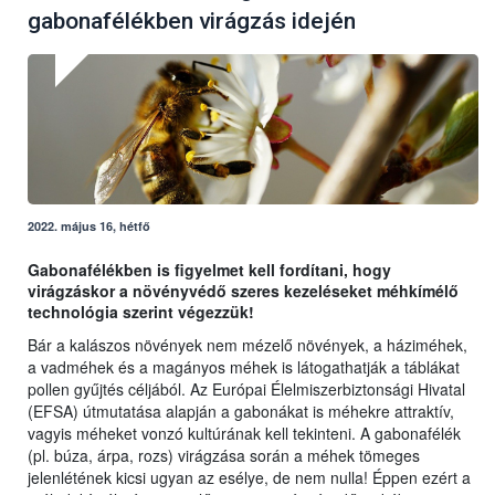
gabonafélékben virágzás idején
2022. május 16, hétfő
Gabonafélékben is figyelmet kell fordítani, hogy
virágzáskor a növényvédő szeres kezeléseket méhkímélő
technológia szerint végezzük!
Bár a kalászos növények nem mézelő növények, a háziméhek,
a vadméhek és a magányos méhek is látogathatják a táblákat
pollen gyűjtés céljából. Az Európai Élelmiszerbiztonsági Hivatal
(EFSA) útmutatása alapján a gabonákat is méhekre attraktív,
vagyis méheket vonzó kultúrának kell tekinteni. A gabonafélék
(pl. búza, árpa, rozs) virágzása során a méhek tömeges
jelenlétének kicsi ugyan az esélye, de nem nulla! Éppen ezért a