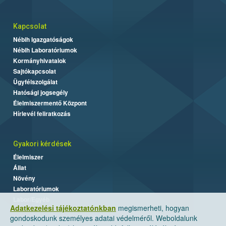
Kapcsolat
Nébih Igazgatóságok
Nébih Laboratóriumok
Kormányhivatalok
Sajtókapcsolat
Ügyfélszolgálat
Hatósági jogsegély
Élelmiszermentő Központ
Hírlevél feliratkozás
Gyakori kérdések
Élelmiszer
Állat
Növény
Laboratóriumok
Labor/Egyéb
Adatkezelési tájékoztatónkban
megismerheti, hogyan
gondoskodunk személyes adatai védelméről. Weboldalunk