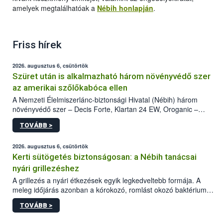
amelyek megtalálhatóak a
Nébih honlapján
.
Friss hírek
2026. augusztus 6, csütörtök
Szüret után is alkalmazható három növényvédő szer
az amerikai szőlőkabóca ellen
A Nemzeti Élelmiszerlánc-biztonsági Hivatal (Nébih) három
növényvédő szer – Decis Forte, Klartan 24 EW, Oroganic –
engedélyokiratát módosította, így azok a szüretet követően,
TOVÁBB >
egészen a vesszőérettség (BBCH 91) stádiumáig
felhasználhatóak a szőlőben. A kiterjesztések célja, hogy a korai
érésű szőlőkben is legyen lehetőség a károsító elleni további
2026. augusztus 6, csütörtök
védekezésre. Az Oroganic készítmény kis kiszerelésben kiskerti
Kerti sütögetés biztonságosan: a Nébih tanácsai
felhasználók számára is elérhető és ökológiai termesztésben is
nyári grillezéshez
engedélyezett.
A grillezés a nyári étkezések egyik legkedveltebb formája. A
meleg időjárás azonban a kórokozó, romlást okozó baktériumok
gyorsabb szaporodásának is kedvez. A szabadtéri sütögetés
TOVÁBB >
ezért nem csupán a megfelelő sütési technikáról szól: legalább
ilyen fontos az alapanyagok biztonságos kezelése, az alapvető