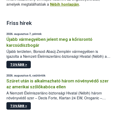
amelyek megtalálhatóak a
Nébih honlapján
.
Friss hírek
2026. augusztus 7, péntek
Újabb vármegyében jelent meg a kőrisrontó
karcsúdíszbogár
Újabb területen, Borsod-Abaúj-Zemplén vármegyében is
igazolta a Nemzeti Élelmiszerlánc-biztonsági Hivatal (Nébih) a
kőrisrontó karcsúdíszbogár (Agrilus planipennis) jelenlétét. A
TOVÁBB >
kártevőt nem csak színcsapdában találták meg, de már fertőzött
fában is azonosították. A növényvédelmi szakemberek folytatják
az intenzív felderítést, emellett az intézkedéseket a szlovák
2026. augusztus 6, csütörtök
hatósággal is összehangolják a terjedés megállítása érdekében.
Szüret után is alkalmazható három növényvédő szer
az amerikai szőlőkabóca ellen
A Nemzeti Élelmiszerlánc-biztonsági Hivatal (Nébih) három
növényvédő szer – Decis Forte, Klartan 24 EW, Oroganic –
engedélyokiratát módosította, így azok a szüretet követően,
TOVÁBB >
egészen a vesszőérettség (BBCH 91) stádiumáig
felhasználhatóak a szőlőben. A kiterjesztések célja, hogy a korai