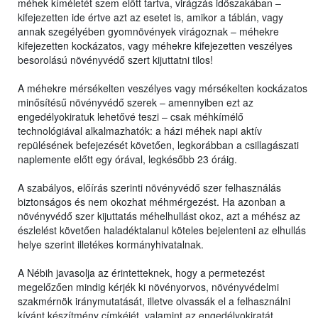
méhek kíméletét szem előtt tartva, virágzás időszakában –
kifejezetten ide értve azt az esetet is, amikor a táblán, vagy
annak szegélyében gyomnövények virágoznak – méhekre
kifejezetten kockázatos, vagy méhekre kifejezetten veszélyes
besorolású növényvédő szert kijuttatni tilos!
A méhekre mérsékelten veszélyes vagy mérsékelten kockázatos
minősítésű növényvédő szerek – amennyiben ezt az
engedélyokiratuk lehetővé teszi – csak méhkímélő
technológiával alkalmazhatók: a házi méhek napi aktív
repülésének befejezését követően, legkorábban a csillagászati
naplemente előtt egy órával, legkésőbb 23 óráig.
A szabályos, előírás szerinti növényvédő szer felhasználás
biztonságos és nem okozhat méhmérgezést. Ha azonban a
növényvédő szer kijuttatás méhelhullást okoz, azt a méhész az
észlelést követően haladéktalanul köteles bejelenteni az elhullás
helye szerint illetékes kormányhivatalnak.
A Nébih javasolja az érintetteknek, hogy a permetezést
megelőzően mindig kérjék ki növényorvos, növényvédelmi
szakmérnök iránymutatását, illetve olvassák el a felhasználni
kívánt készítmény címkéjét, valamint az engedélyokiratát,