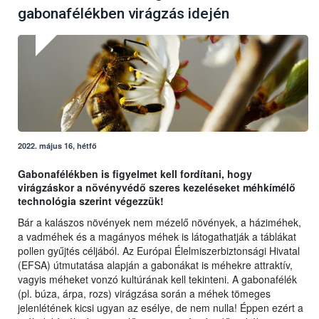
gabonafélékben virágzás idején
2022. május 16, hétfő
Gabonafélékben is figyelmet kell fordítani, hogy
virágzáskor a növényvédő szeres kezeléseket méhkímélő
technológia szerint végezzük!
Bár a kalászos növények nem mézelő növények, a háziméhek,
a vadméhek és a magányos méhek is látogathatják a táblákat
pollen gyűjtés céljából. Az Európai Élelmiszerbiztonsági Hivatal
(EFSA) útmutatása alapján a gabonákat is méhekre attraktív,
vagyis méheket vonzó kultúrának kell tekinteni. A gabonafélék
(pl. búza, árpa, rozs) virágzása során a méhek tömeges
jelenlétének kicsi ugyan az esélye, de nem nulla! Éppen ezért a