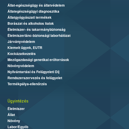
Állat-egészségügy és állatvédelem
Állategészségügyi diagnosztika
Állatgyógyászati termékek
Borászat és alkoholos italok
Élelmiszer- és takarmánybiztonság
Élelmiszerlánc-biztonsági laborhálózat
Járványvédelem
Kiemelt ügyek, EUTR
Kockázatkezelés
Mezőgazdasági genetikai erőforrások
Növényvédelem
Nyilvántartási és Felügyeleti Díj
Rendszerszervezés és felügyelet
Termékpálya-ellenőrzés
Ügyintézés
Élelmiszer
Állat
Növény
Labor/Egyéb