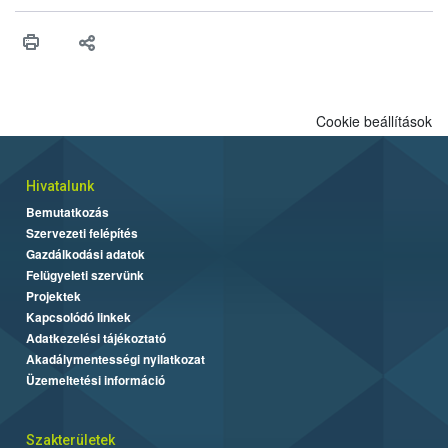
érésű szőlőkben is legyen lehetőség a károsító elleni további
védekezésre. Az Oroganic készítmény kis kiszerelésben kiskerti
felhasználók számára is elérhető és ökológiai termesztésben is
engedélyezett.
Cookie beállítások
Hivatalunk
Bemutatkozás
Szervezeti felépítés
Gazdálkodási adatok
Felügyeleti szervünk
Projektek
Kapcsolódó linkek
Adatkezelési tájékoztató
Akadálymentességi nyilatkozat
Üzemeltetési információ
Szakterületek