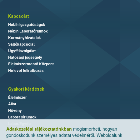
Kapcsolat
Nébih Igazgatóságok
Nébih Laboratóriumok
Kormányhivatalok
Sajtókapcsolat
Ügyfélszolgálat
Hatósági jogsegély
Élelmiszermentő Központ
Hírlevél feliratkozás
Gyakori kérdések
Élelmiszer
Állat
Növény
Laboratóriumok
Labor/Egyéb
Adatkezelési tájékoztatónkban
megismerheti, hogyan
gondoskodunk személyes adatai védelméről. Weboldalunk