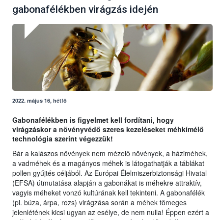
gabonafélékben virágzás idején
2022. május 16, hétfő
Gabonafélékben is figyelmet kell fordítani, hogy
virágzáskor a növényvédő szeres kezeléseket méhkímélő
technológia szerint végezzük!
Bár a kalászos növények nem mézelő növények, a háziméhek,
a vadméhek és a magányos méhek is látogathatják a táblákat
pollen gyűjtés céljából. Az Európai Élelmiszerbiztonsági Hivatal
(EFSA) útmutatása alapján a gabonákat is méhekre attraktív,
vagyis méheket vonzó kultúrának kell tekinteni. A gabonafélék
(pl. búza, árpa, rozs) virágzása során a méhek tömeges
jelenlétének kicsi ugyan az esélye, de nem nulla! Éppen ezért a