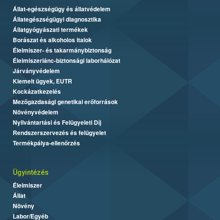
Állat-egészségügy és állatvédelem
Állategészségügyi diagnosztika
Állatgyógyászati termékek
Borászat és alkoholos italok
Élelmiszer- és takarmánybiztonság
Élelmiszerlánc-biztonsági laborhálózat
Járványvédelem
Kiemelt ügyek, EUTR
Kockázatkezelés
Mezőgazdasági genetikai erőforrások
Növényvédelem
Nyilvántartási és Felügyeleti Díj
Rendszerszervezés és felügyelet
Termékpálya-ellenőrzés
Ügyintézés
Élelmiszer
Állat
Növény
Labor/Egyéb