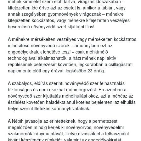
méhek kíméletét szem előtt tartva, virágzás időszakában –
kifejezetten ide értve azt az esetet is, amikor a táblán, vagy
annak szegélyében gyomnövények virágoznak – méhekre
kifejezetten kockázatos, vagy méhekre kifejezetten veszélyes
besorolású növényvédő szert kijuttatni tilos!
A méhekre mérsékelten veszélyes vagy mérsékelten kockázatos
minősítésű növényvédő szerek – amennyiben ezt az
engedélyokiratuk lehetővé teszi – csak méhkímélő
technológiával alkalmazhatók: a házi méhek napi aktív
repülésének befejezését követően, legkorábban a csillagászati
naplemente előtt egy órával, legkésőbb 23 óráig.
A szabályos, előírás szerinti növényvédő szer felhasználás
biztonságos és nem okozhat méhmérgezést. Ha azonban a
növényvédő szer kijuttatás méhelhullást okoz, azt a méhész az
észlelést követően haladéktalanul köteles bejelenteni az elhullás
helye szerint illetékes kormányhivatalnak.
A Nébih javasolja az érintetteknek, hogy a permetezést
megelőzően mindig kérjék ki növényorvos, növényvédelmi
szakmérnök iránymutatását, illetve olvassák el a felhasználni
kívánt készítmény címkéjét, valamint az engedélyokiratát,