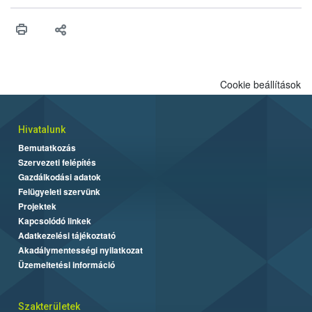
érésű szőlőkben is legyen lehetőség a károsító elleni további
védekezésre. Az Oroganic készítmény kis kiszerelésben kiskerti
felhasználók számára is elérhető és ökológiai termesztésben is
engedélyezett.
Cookie beállítások
Hivatalunk
Bemutatkozás
Szervezeti felépítés
Gazdálkodási adatok
Felügyeleti szervünk
Projektek
Kapcsolódó linkek
Adatkezelési tájékoztató
Akadálymentességi nyilatkozat
Üzemeltetési információ
Szakterületek