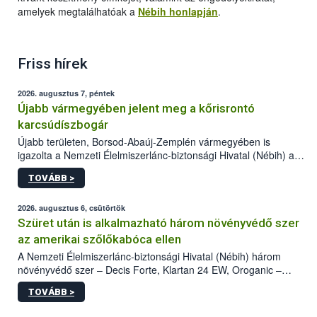
amelyek megtalálhatóak a
Nébih honlapján
.
Friss hírek
2026. augusztus 7, péntek
Újabb vármegyében jelent meg a kőrisrontó
karcsúdíszbogár
Újabb területen, Borsod-Abaúj-Zemplén vármegyében is
igazolta a Nemzeti Élelmiszerlánc-biztonsági Hivatal (Nébih) a
kőrisrontó karcsúdíszbogár (Agrilus planipennis) jelenlétét. A
TOVÁBB >
kártevőt nem csak színcsapdában találták meg, de már fertőzött
fában is azonosították. A növényvédelmi szakemberek folytatják
az intenzív felderítést, emellett az intézkedéseket a szlovák
2026. augusztus 6, csütörtök
hatósággal is összehangolják a terjedés megállítása érdekében.
Szüret után is alkalmazható három növényvédő szer
az amerikai szőlőkabóca ellen
A Nemzeti Élelmiszerlánc-biztonsági Hivatal (Nébih) három
növényvédő szer – Decis Forte, Klartan 24 EW, Oroganic –
engedélyokiratát módosította, így azok a szüretet követően,
TOVÁBB >
egészen a vesszőérettség (BBCH 91) stádiumáig
felhasználhatóak a szőlőben. A kiterjesztések célja, hogy a korai