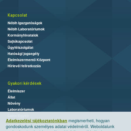
Kapcsolat
Nébih Igazgatóságok
Nébih Laboratóriumok
Kormányhivatalok
Sajtókapcsolat
Ügyfélszolgálat
Hatósági jogsegély
Élelmiszermentő Központ
Hírlevél feliratkozás
Gyakori kérdések
Élelmiszer
Állat
Növény
Laboratóriumok
Labor/Egyéb
Adatkezelési tájékoztatónkban
megismerheti, hogyan
gondoskodunk személyes adatai védelméről. Weboldalunk