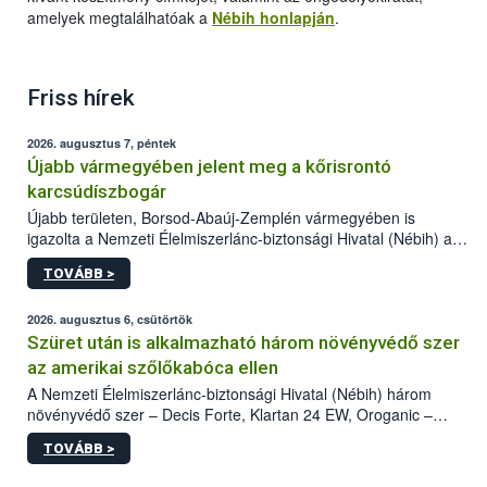
amelyek megtalálhatóak a
Nébih honlapján
.
Friss hírek
2026. augusztus 7, péntek
Újabb vármegyében jelent meg a kőrisrontó
karcsúdíszbogár
Újabb területen, Borsod-Abaúj-Zemplén vármegyében is
igazolta a Nemzeti Élelmiszerlánc-biztonsági Hivatal (Nébih) a
kőrisrontó karcsúdíszbogár (Agrilus planipennis) jelenlétét. A
TOVÁBB >
kártevőt nem csak színcsapdában találták meg, de már fertőzött
fában is azonosították. A növényvédelmi szakemberek folytatják
az intenzív felderítést, emellett az intézkedéseket a szlovák
2026. augusztus 6, csütörtök
hatósággal is összehangolják a terjedés megállítása érdekében.
Szüret után is alkalmazható három növényvédő szer
az amerikai szőlőkabóca ellen
A Nemzeti Élelmiszerlánc-biztonsági Hivatal (Nébih) három
növényvédő szer – Decis Forte, Klartan 24 EW, Oroganic –
engedélyokiratát módosította, így azok a szüretet követően,
TOVÁBB >
egészen a vesszőérettség (BBCH 91) stádiumáig
felhasználhatóak a szőlőben. A kiterjesztések célja, hogy a korai