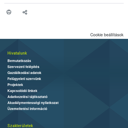
érésű szőlőkben is legyen lehetőség a károsító elleni további
védekezésre. Az Oroganic készítmény kis kiszerelésben kiskerti
felhasználók számára is elérhető és ökológiai termesztésben is
engedélyezett.
Cookie beállítások
Hivatalunk
Bemutatkozás
Szervezeti felépítés
Gazdálkodási adatok
Felügyeleti szervünk
Projektek
Kapcsolódó linkek
Adatkezelési tájékoztató
Akadálymentességi nyilatkozat
Üzemeltetési információ
Szakterületek