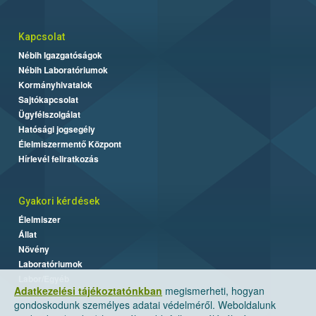
Kapcsolat
Nébih Igazgatóságok
Nébih Laboratóriumok
Kormányhivatalok
Sajtókapcsolat
Ügyfélszolgálat
Hatósági jogsegély
Élelmiszermentő Központ
Hírlevél feliratkozás
Gyakori kérdések
Élelmiszer
Állat
Növény
Laboratóriumok
Labor/Egyéb
Adatkezelési tájékoztatónkban
megismerheti, hogyan
gondoskodunk személyes adatai védelméről. Weboldalunk