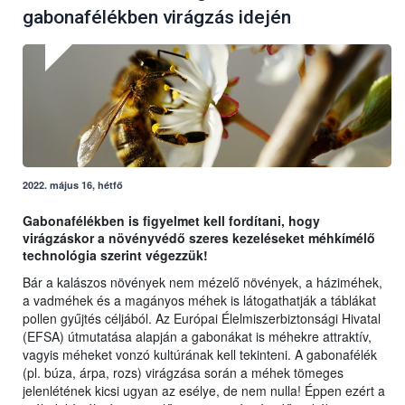
gabonafélékben virágzás idején
2022. május 16, hétfő
Gabonafélékben is figyelmet kell fordítani, hogy
virágzáskor a növényvédő szeres kezeléseket méhkímélő
technológia szerint végezzük!
Bár a kalászos növények nem mézelő növények, a háziméhek,
a vadméhek és a magányos méhek is látogathatják a táblákat
pollen gyűjtés céljából. Az Európai Élelmiszerbiztonsági Hivatal
(EFSA) útmutatása alapján a gabonákat is méhekre attraktív,
vagyis méheket vonzó kultúrának kell tekinteni. A gabonafélék
(pl. búza, árpa, rozs) virágzása során a méhek tömeges
jelenlétének kicsi ugyan az esélye, de nem nulla! Éppen ezért a