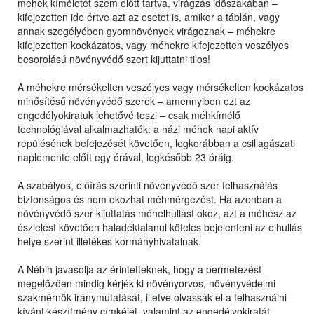
méhek kíméletét szem előtt tartva, virágzás időszakában –
kifejezetten ide értve azt az esetet is, amikor a táblán, vagy
annak szegélyében gyomnövények virágoznak – méhekre
kifejezetten kockázatos, vagy méhekre kifejezetten veszélyes
besorolású növényvédő szert kijuttatni tilos!
A méhekre mérsékelten veszélyes vagy mérsékelten kockázatos
minősítésű növényvédő szerek – amennyiben ezt az
engedélyokiratuk lehetővé teszi – csak méhkímélő
technológiával alkalmazhatók: a házi méhek napi aktív
repülésének befejezését követően, legkorábban a csillagászati
naplemente előtt egy órával, legkésőbb 23 óráig.
A szabályos, előírás szerinti növényvédő szer felhasználás
biztonságos és nem okozhat méhmérgezést. Ha azonban a
növényvédő szer kijuttatás méhelhullást okoz, azt a méhész az
észlelést követően haladéktalanul köteles bejelenteni az elhullás
helye szerint illetékes kormányhivatalnak.
A Nébih javasolja az érintetteknek, hogy a permetezést
megelőzően mindig kérjék ki növényorvos, növényvédelmi
szakmérnök iránymutatását, illetve olvassák el a felhasználni
kívánt készítmény címkéjét, valamint az engedélyokiratát,