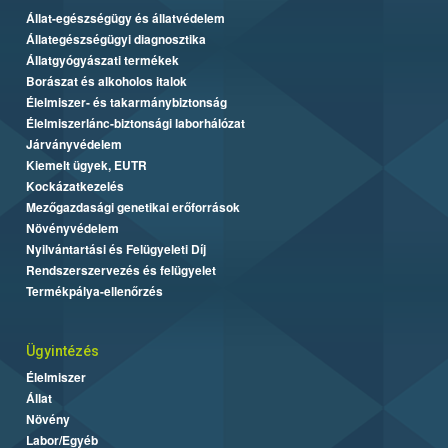
Állat-egészségügy és állatvédelem
Állategészségügyi diagnosztika
Állatgyógyászati termékek
Borászat és alkoholos italok
Élelmiszer- és takarmánybiztonság
Élelmiszerlánc-biztonsági laborhálózat
Járványvédelem
Kiemelt ügyek, EUTR
Kockázatkezelés
Mezőgazdasági genetikai erőforrások
Növényvédelem
Nyilvántartási és Felügyeleti Díj
Rendszerszervezés és felügyelet
Termékpálya-ellenőrzés
Ügyintézés
Élelmiszer
Állat
Növény
Labor/Egyéb